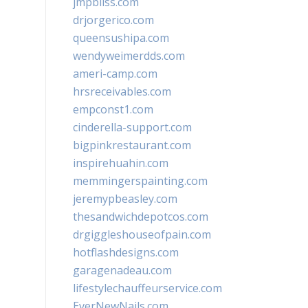
jmpbliss.com
drjorgerico.com
queensushipa.com
wendyweimerdds.com
ameri-camp.com
hrsreceivables.com
empconst1.com
cinderella-support.com
bigpinkrestaurant.com
inspirehuahin.com
memmingerspainting.com
jeremypbeasley.com
thesandwichdepotcos.com
drgiggleshouseofpain.com
hotflashdesigns.com
garagenadeau.com
lifestylechauffeurservice.com
EverNewNails.com