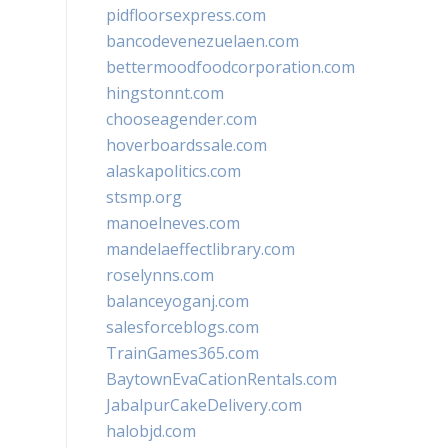
pidfloorsexpress.com
bancodevenezuelaen.com
bettermoodfoodcorporation.com
hingstonnt.com
chooseagender.com
hoverboardssale.com
alaskapolitics.com
stsmp.org
manoelneves.com
mandelaeffectlibrary.com
roselynns.com
balanceyoganj.com
salesforceblogs.com
TrainGames365.com
BaytownEvaCationRentals.com
JabalpurCakeDelivery.com
halobjd.com