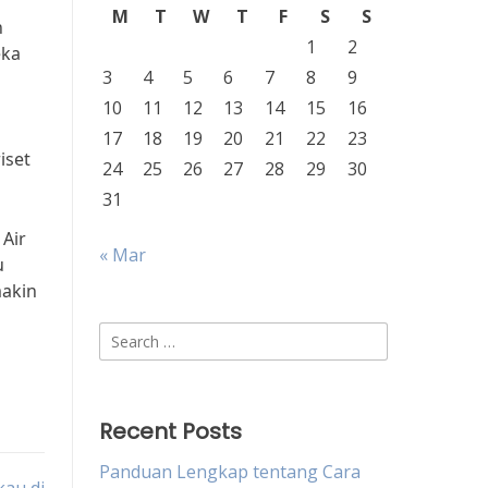
M
T
W
T
F
S
S
n
1
2
eka
3
4
5
6
7
8
9
10
11
12
13
14
15
16
17
18
19
20
21
22
23
iset
24
25
26
27
28
29
30
31
 Air
« Mar
u
makin
Search
for:
Recent Posts
Panduan Lengkap tentang Cara