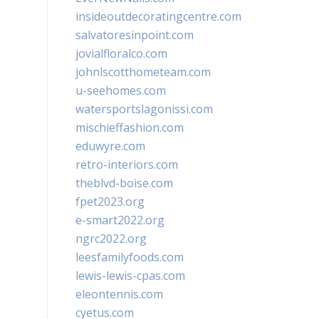
insideoutdecoratingcentre.com
salvatoresinpoint.com
jovialfloralco.com
johnlscotthometeam.com
u-seehomes.com
watersportslagonissi.com
mischieffashion.com
eduwyre.com
retro-interiors.com
theblvd-boise.com
fpet2023.org
e-smart2022.org
ngrc2022.org
leesfamilyfoods.com
lewis-lewis-cpas.com
eleontennis.com
cyetus.com