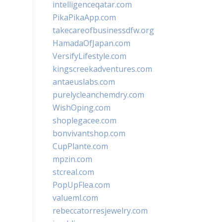
intelligenceqatar.com
PikaPikaApp.com
takecareofbusinessdfw.org
HamadaOfJapan.com
VersifyLifestyle.com
kingscreekadventures.com
antaeuslabs.com
purelycleanchemdry.com
WishOping.com
shoplegacee.com
bonvivantshop.com
CupPlante.com
mpzin.com
stcreal.com
PopUpFlea.com
valueml.com
rebeccatorresjewelry.com