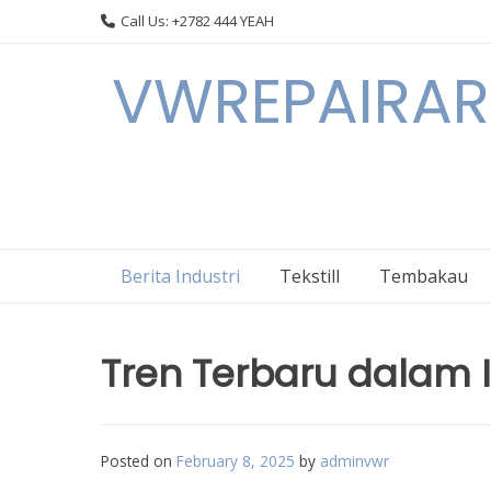
Skip
Call Us: +2782 444 YEAH
to
content
VWREPAIRARL
Berita Industri
Tekstill
Tembakau
Tren Terbaru dalam I
Posted on
February 8, 2025
by
adminvwr