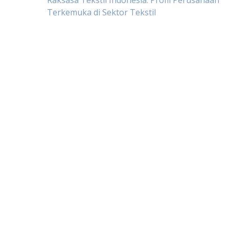
Post
Raksasa Tekstil Indonesia: Profil Perusahaan
Terkemuka di Sektor Tekstil
navigation