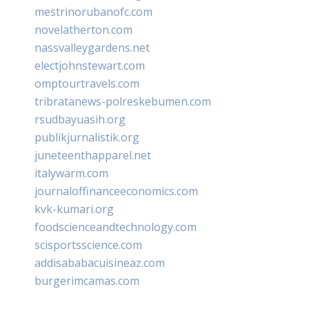
mestrinorubanofc.com
novelatherton.com
nassvalleygardens.net
electjohnstewart.com
omptourtravels.com
tribratanews-polreskebumen.com
rsudbayuasih.org
publikjurnalistik.org
juneteenthapparel.net
italywarm.com
journaloffinanceeconomics.com
kvk-kumari.org
foodscienceandtechnology.com
scisportsscience.com
addisababacuisineaz.com
burgerimcamas.com