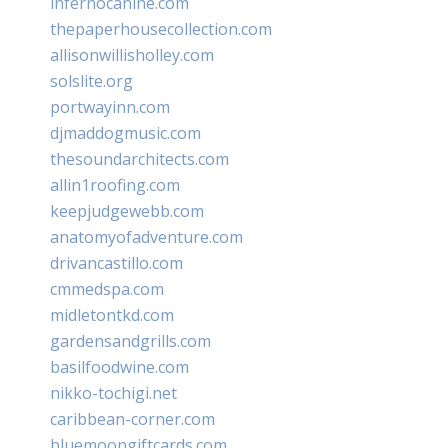
infernocanine.com
thepaperhousecollection.com
allisonwillisholley.com
solslite.org
portwayinn.com
djmaddogmusic.com
thesoundarchitects.com
allin1roofing.com
keepjudgewebb.com
anatomyofadventure.com
drivancastillo.com
cmmedspa.com
midletontkd.com
gardensandgrills.com
basilfoodwine.com
nikko-tochigi.net
caribbean-corner.com
bluemoongiftcards.com