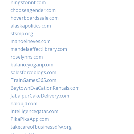
hingstonnt.com
chooseagender.com
hoverboardssale.com
alaskapolitics.com
stsmp.org
manoelneves.com
mandelaeffectlibrary.com
roselynns.com
balanceyoganj.com
salesforceblogs.com
TrainGames365.com
BaytownEvaCationRentals.com
JabalpurCakeDelivery.com
halobjd.com
intelligenceqatar.com
PikaPikaApp.com
takecareofbusinessdfw.org