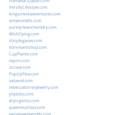
HamadaOfJapan.com
VersifyLifestyle.com
kingscreekadventures.com
antaeuslabs.com
purelycleanchemdry.com
WishOping.com
shoplegacee.com
bonvivantshop.com
CupPlante.com
mpzin.com
stcreal.com
PopUpFlea.com
valueml.com
rebeccatorresjewelry.com
jmpbliss.com
drjorgerico.com
queensushipa.com
wendyweimerdds.com