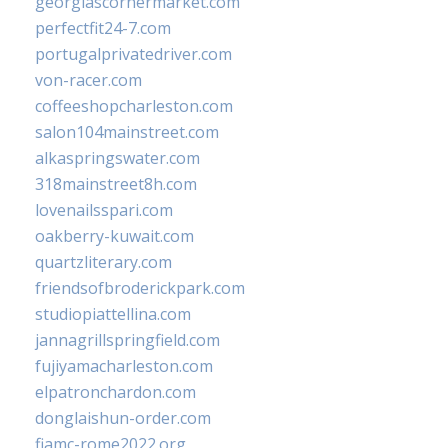
georgiascornermarket.com
perfectfit24-7.com
portugalprivatedriver.com
von-racer.com
coffeeshopcharleston.com
salon104mainstreet.com
alkaspringswater.com
318mainstreet8h.com
lovenailsspari.com
oakberry-kuwait.com
quartzliterary.com
friendsofbroderickpark.com
studiopiattellina.com
jannagrillspringfield.com
fujiyamacharleston.com
elpatronchardon.com
donglaishun-order.com
fiamc-rome2022.org