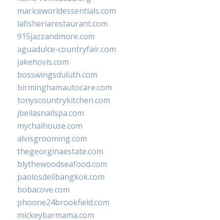
mariceworldessentials.com
lafisheriarestaurant.com
915jazzandmore.com
aguadulce-countryfair.com
jakehovis.com
bosswingsduluth.com
birminghamautocare.com
tonyscountrykitchen.com
jbellasnailspa.com
mychaihouse.com
alvisgrooming.com
thegeorginaestate.com
blythewoodseafood.com
paolosdelibangkok.com
bobacove.com
phoone24brookfield.com
mickeybarmama.com