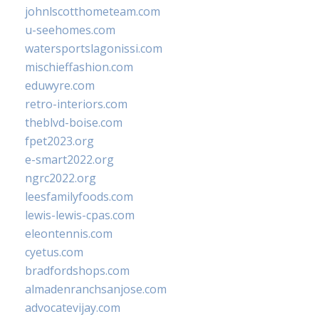
johnlscotthometeam.com
u-seehomes.com
watersportslagonissi.com
mischieffashion.com
eduwyre.com
retro-interiors.com
theblvd-boise.com
fpet2023.org
e-smart2022.org
ngrc2022.org
leesfamilyfoods.com
lewis-lewis-cpas.com
eleontennis.com
cyetus.com
bradfordshops.com
almadenranchsanjose.com
advocatevijay.com