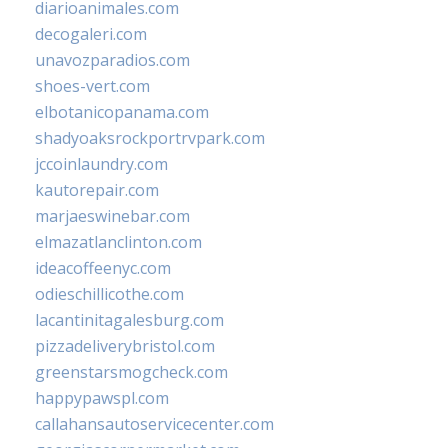
diarioanimales.com
decogaleri.com
unavozparadios.com
shoes-vert.com
elbotanicopanama.com
shadyoaksrockportrvpark.com
jccoinlaundry.com
kautorepair.com
marjaeswinebar.com
elmazatlanclinton.com
ideacoffeenyc.com
odieschillicothe.com
lacantinitagalesburg.com
pizzadeliverybristol.com
greenstarsmogcheck.com
happypawspl.com
callahansautoservicecenter.com