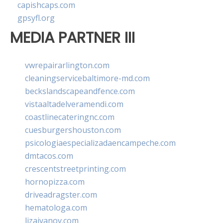
capishcaps.com
gpsyfl.org
MEDIA PARTNER III
vwrepairarlington.com
cleaningservicebaltimore-md.com
beckslandscapeandfence.com
vistaaltadelveramendi.com
coastlinecateringnc.com
cuesburgershouston.com
psicologiaespecializadaencampeche.com
dmtacos.com
crescentstreetprinting.com
hornopizza.com
driveadragster.com
hematologa.com
lizaivanov.com