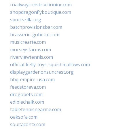
roadwayconstructioninc.com
shopdragonflyboutique.com
sportszilla.org
batchprovisionsbar.com
brasserie-gobette.com
musicrearte.com
morseysfarms.com
riverviewtennis.com
official-kelly-toys-squishmallows.com
displaygardenonsuncrest.org
bbq-empire-usa.com
feedstoreva.com
drogopets.com
ediblechalk.com
tabletennisnearme.com
oaksofa.com
soultacohtx.com