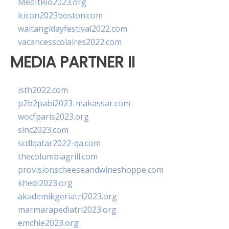
MedItRio2023.org
lcicon2023boston.com
waitangidayfestival2022.com
vacancesscolaires2022.com
MEDIA PARTNER II
isth2022.com
p2b2pabi2023-makassar.com
wocfparis2023.org
sinc2023.com
scdlqatar2022-qa.com
thecolumbiagrill.com
provisionscheeseandwineshoppe.com
khedi2023.org
akademikgeriatri2023.org
marmarapediatri2023.org
emchie2023.org