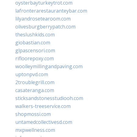
oysterbayturkeytrot.com
lafronterarestauranteybar.com
lilyandrosetearoom.com
olivesburgberrypatch.com
theslushkids.com
giobastian.com
glpascensori.com
rifloorepoxy.com
woolleymillingandpaving.com
uptonpvd.com
2troublegrill.com
casateranga.com
sticksandstonesstudiooh.com
walkers-treeservice.com
shopmossi.com
untamedcollectivesd.com
mxpwellness.com