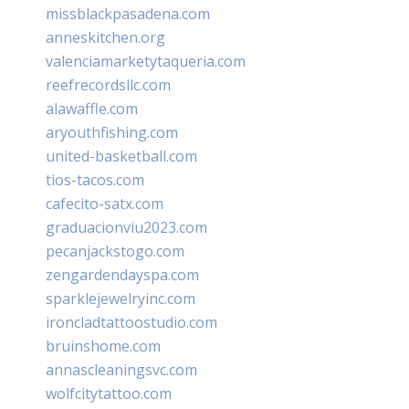
missblackpasadena.com
anneskitchen.org
valenciamarketytaqueria.com
reefrecordsllc.com
alawaffle.com
aryouthfishing.com
united-basketball.com
tios-tacos.com
cafecito-satx.com
graduacionviu2023.com
pecanjackstogo.com
zengardendayspa.com
sparklejewelryinc.com
ironcladtattoostudio.com
bruinshome.com
annascleaningsvc.com
wolfcitytattoo.com