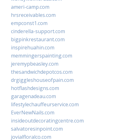
ameri-camp.com
hrsreceivables.com
empconst1.com
cinderella-support.com
bigpinkrestaurant.com
inspirehuahin.com
memmingerspainting.com
jeremypbeasley.com
thesandwichdepotcos.com
drgiggleshouseofpain.com
hotflashdesigns.com
garagenadeau.com
lifestylechauffeurservice.com
EverNewNails.com
insideoutdecoratingcentre.com
salvatoresinpoint.com
jovialfloralco.com