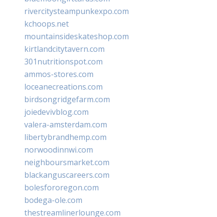
rivercitysteampunkexpo.com
kchoops.net
mountainsideskateshop.com
kirtlandcitytavern.com
301nutritionspot.com
ammos-stores.com
loceanecreations.com
birdsongridgefarm.com
joiedevivblog.com
valera-amsterdam.com
libertybrandhemp.com
norwoodinnwi.com
neighboursmarket.com
blackanguscareers.com
bolesfororegon.com
bodega-ole.com
thestreamlinerlounge.com