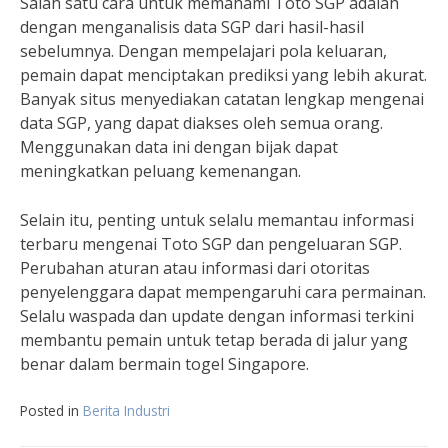
Salah satu cara untuk memahami Toto SGP adalah
dengan menganalisis data SGP dari hasil-hasil
sebelumnya. Dengan mempelajari pola keluaran,
pemain dapat menciptakan prediksi yang lebih akurat.
Banyak situs menyediakan catatan lengkap mengenai
data SGP, yang dapat diakses oleh semua orang.
Menggunakan data ini dengan bijak dapat
meningkatkan peluang kemenangan.
Selain itu, penting untuk selalu memantau informasi
terbaru mengenai Toto SGP dan pengeluaran SGP.
Perubahan aturan atau informasi dari otoritas
penyelenggara dapat mempengaruhi cara permainan.
Selalu waspada dan update dengan informasi terkini
membantu pemain untuk tetap berada di jalur yang
benar dalam bermain togel Singapore.
Posted in
Berita Industri