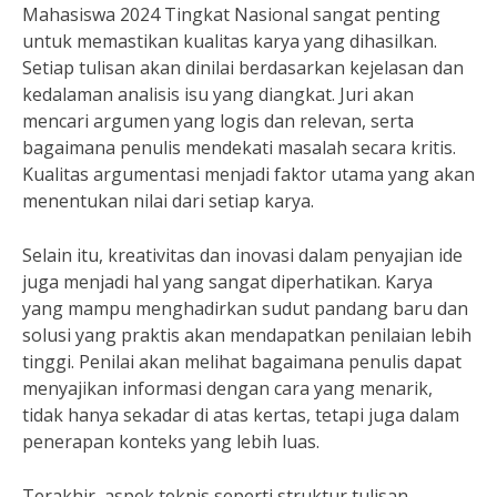
Mahasiswa 2024 Tingkat Nasional sangat penting
untuk memastikan kualitas karya yang dihasilkan.
Setiap tulisan akan dinilai berdasarkan kejelasan dan
kedalaman analisis isu yang diangkat. Juri akan
mencari argumen yang logis dan relevan, serta
bagaimana penulis mendekati masalah secara kritis.
Kualitas argumentasi menjadi faktor utama yang akan
menentukan nilai dari setiap karya.
Selain itu, kreativitas dan inovasi dalam penyajian ide
juga menjadi hal yang sangat diperhatikan. Karya
yang mampu menghadirkan sudut pandang baru dan
solusi yang praktis akan mendapatkan penilaian lebih
tinggi. Penilai akan melihat bagaimana penulis dapat
menyajikan informasi dengan cara yang menarik,
tidak hanya sekadar di atas kertas, tetapi juga dalam
penerapan konteks yang lebih luas.
Terakhir, aspek teknis seperti struktur tulisan,