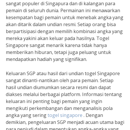
sangat populer di Singapura dan di kalangan para
pemain di seluruh dunia. Permainan ini menawarkan
kesempatan bagi pemain untuk menebak angka yang
akan ditarik dalam undian resmi. Setiap orang bisa
berpartisipasi dengan memilih kombinasi angka yang
mereka yakini akan keluar pada hasilnya. Togel
Singapore sangat menarik karena tidak hanya
memberikan hiburan, tetapi juga peluang untuk
mendapatkan hadiah yang signifikan.
Keluaran SGP atau hasil dari undian togel Singapore
sangat dinanti-nantikan oleh para pemain. Setiap
hasil undian diumumkan secara resmi dan dapat
diakses melalui berbagai platform. Informasi tentang
keluaran ini penting bagi pemain yang ingin
mengikuti perkembangan dan menganalisis pola
angka yang sering
togel singapore
. Dengan
demikian, pengeluaran SGP menjadi acuan utama bagi
para penjudi dalam menentukan angka-angka yang