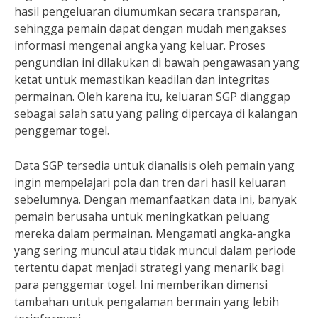
hasil pengeluaran diumumkan secara transparan,
sehingga pemain dapat dengan mudah mengakses
informasi mengenai angka yang keluar. Proses
pengundian ini dilakukan di bawah pengawasan yang
ketat untuk memastikan keadilan dan integritas
permainan. Oleh karena itu, keluaran SGP dianggap
sebagai salah satu yang paling dipercaya di kalangan
penggemar togel.
Data SGP tersedia untuk dianalisis oleh pemain yang
ingin mempelajari pola dan tren dari hasil keluaran
sebelumnya. Dengan memanfaatkan data ini, banyak
pemain berusaha untuk meningkatkan peluang
mereka dalam permainan. Mengamati angka-angka
yang sering muncul atau tidak muncul dalam periode
tertentu dapat menjadi strategi yang menarik bagi
para penggemar togel. Ini memberikan dimensi
tambahan untuk pengalaman bermain yang lebih