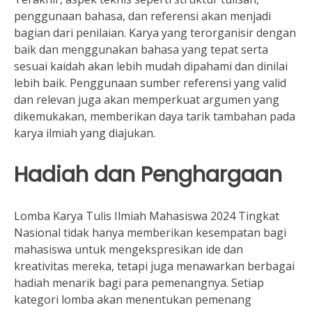
penggunaan bahasa, dan referensi akan menjadi
bagian dari penilaian. Karya yang terorganisir dengan
baik dan menggunakan bahasa yang tepat serta
sesuai kaidah akan lebih mudah dipahami dan dinilai
lebih baik. Penggunaan sumber referensi yang valid
dan relevan juga akan memperkuat argumen yang
dikemukakan, memberikan daya tarik tambahan pada
karya ilmiah yang diajukan.
Hadiah dan Penghargaan
Lomba Karya Tulis Ilmiah Mahasiswa 2024 Tingkat
Nasional tidak hanya memberikan kesempatan bagi
mahasiswa untuk mengekspresikan ide dan
kreativitas mereka, tetapi juga menawarkan berbagai
hadiah menarik bagi para pemenangnya. Setiap
kategori lomba akan menentukan pemenang