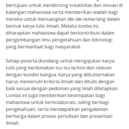
bertujuan untuk mendorong kreativitas dan inovasi di
kalangan mahasiswa serta memberikan wadah bagi
mereka untuk menuangkan ide-ide cemerlang dalam
bentuk karya tulis ilmiah. Melalui lomba ini,
diharapkan mahasiswa dapat berkontribusi dalam
pengembangan ilmu pengetahuan dan teknologi
yang bermanfaat bagi masyarakat.
Setiap peserta diundang untuk mengajukan karya
tulis yang bertemakan isu-isu terkini dan relevan
dengan kondisi bangsa. Karya yang diikutsertakan
harus memenuhi kriteria ilmiah dan ditulis dengan
baik sesuai dengan pedoman yang telah ditetapkan.
Lomba ini juga memberikan kesempatan bagi
mahasiswa untuk berkolaborasi, saling berbagi
pengetahuan, serta mendapatkan pengalaman
berharga dalam proses penulisan dan presentasi
ilmiah.