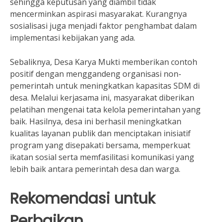
sehingga keputusan yang diambil tidak
mencerminkan aspirasi masyarakat. Kurangnya
sosialisasi juga menjadi faktor penghambat dalam
implementasi kebijakan yang ada.
Sebaliknya, Desa Karya Mukti memberikan contoh
positif dengan menggandeng organisasi non-
pemerintah untuk meningkatkan kapasitas SDM di
desa. Melalui kerjasama ini, masyarakat diberikan
pelatihan mengenai tata kelola pemerintahan yang
baik. Hasilnya, desa ini berhasil meningkatkan
kualitas layanan publik dan menciptakan inisiatif
program yang disepakati bersama, memperkuat
ikatan sosial serta memfasilitasi komunikasi yang
lebih baik antara pemerintah desa dan warga.
Rekomendasi untuk
Perbaikan