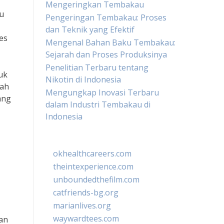
Mengeringkan Tembakau
u
Pengeringan Tembakau: Proses
dan Teknik yang Efektif
es
Mengenal Bahan Baku Tembakau:
Sejarah dan Proses Produksinya
Penelitian Terbaru tentang
uk
Nikotin di Indonesia
dah
Mengungkap Inovasi Terbaru
ang
dalam Industri Tembakau di
Indonesia
okhealthcareers.com
theintexperience.com
unboundedthefilm.com
catfriends-bg.org
marianlives.org
waywardtees.com
gan