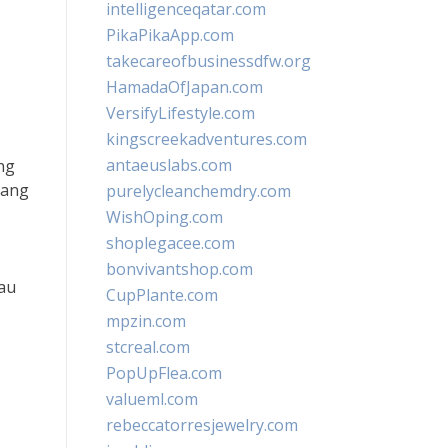
intelligenceqatar.com
PikaPikaApp.com
takecareofbusinessdfw.org
HamadaOfJapan.com
VersifyLifestyle.com
kingscreekadventures.com
antaeuslabs.com
ng
jang
purelycleanchemdry.com
WishOping.com
shoplegacee.com
bonvivantshop.com
au
CupPlante.com
mpzin.com
stcreal.com
PopUpFlea.com
valueml.com
rebeccatorresjewelry.com