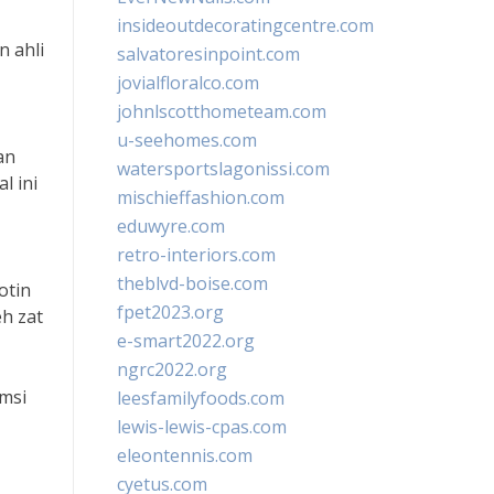
insideoutdecoratingcentre.com
n ahli
salvatoresinpoint.com
jovialfloralco.com
johnlscotthometeam.com
u-seehomes.com
an
watersportslagonissi.com
l ini
mischieffashion.com
eduwyre.com
retro-interiors.com
theblvd-boise.com
otin
fpet2023.org
h zat
e-smart2022.org
ngrc2022.org
umsi
leesfamilyfoods.com
lewis-lewis-cpas.com
eleontennis.com
cyetus.com