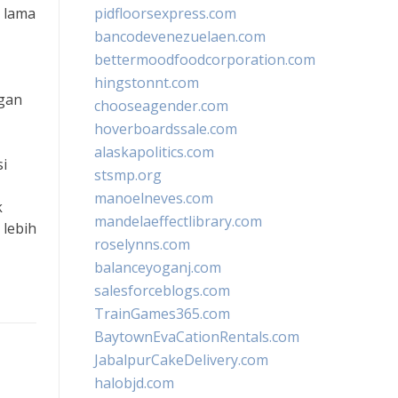
 lama
pidfloorsexpress.com
bancodevenezuelaen.com
bettermoodfoodcorporation.com
hingstonnt.com
ngan
chooseagender.com
hoverboardssale.com
alaskapolitics.com
i
stsmp.org
manoelneves.com
k
mandelaeffectlibrary.com
lebih
roselynns.com
balanceyoganj.com
salesforceblogs.com
TrainGames365.com
BaytownEvaCationRentals.com
JabalpurCakeDelivery.com
halobjd.com