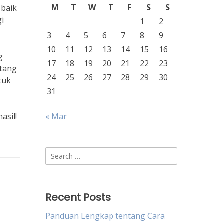
M
T
W
T
F
S
S
 baik
gi
1
2
3
4
5
6
7
8
9
10
11
12
13
14
15
16
g
17
18
19
20
21
22
23
ntang
24
25
26
27
28
29
30
tuk
31
asil!
« Mar
Search
for:
Recent Posts
Panduan Lengkap tentang Cara