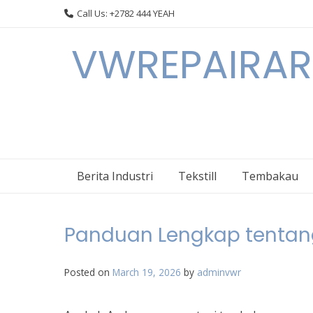
Skip
Call Us: +2782 444 YEAH
to
content
VWREPAIRARL
Berita Industri
Tekstill
Tembakau
Panduan Lengkap tenta
Posted on
March 19, 2026
by
adminvwr