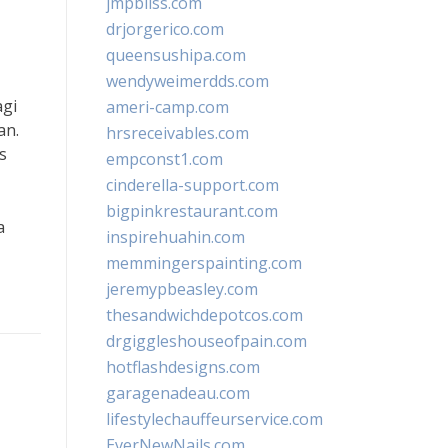
jmpbliss.com
drjorgerico.com
queensushipa.com
wendyweimerdds.com
agi
ameri-camp.com
an.
hrsreceivables.com
s
empconst1.com
cinderella-support.com
bigpinkrestaurant.com
a
inspirehuahin.com
memmingerspainting.com
jeremypbeasley.com
thesandwichdepotcos.com
drgiggleshouseofpain.com
hotflashdesigns.com
garagenadeau.com
lifestylechauffeurservice.com
EverNewNails.com