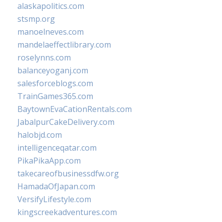
alaskapolitics.com
stsmp.org
manoelneves.com
mandelaeffectlibrary.com
roselynns.com
balanceyoganj.com
salesforceblogs.com
TrainGames365.com
BaytownEvaCationRentals.com
JabalpurCakeDelivery.com
halobjd.com
intelligenceqatar.com
PikaPikaApp.com
takecareofbusinessdfw.org
HamadaOfJapan.com
VersifyLifestyle.com
kingscreekadventures.com