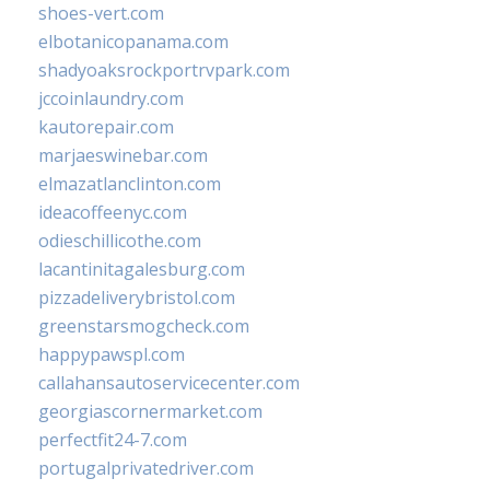
shoes-vert.com
elbotanicopanama.com
shadyoaksrockportrvpark.com
jccoinlaundry.com
kautorepair.com
marjaeswinebar.com
elmazatlanclinton.com
ideacoffeenyc.com
odieschillicothe.com
lacantinitagalesburg.com
pizzadeliverybristol.com
greenstarsmogcheck.com
happypawspl.com
callahansautoservicecenter.com
georgiascornermarket.com
perfectfit24-7.com
portugalprivatedriver.com