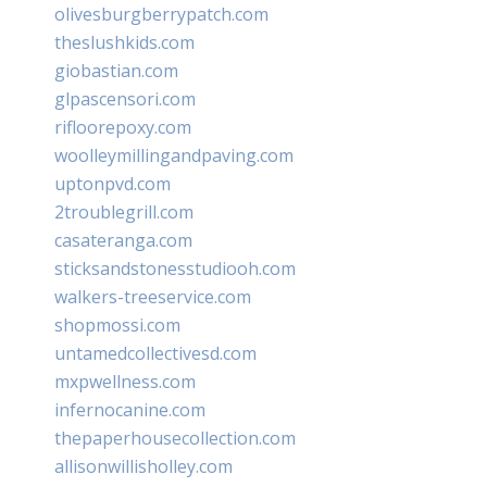
olivesburgberrypatch.com
theslushkids.com
giobastian.com
glpascensori.com
rifloorepoxy.com
woolleymillingandpaving.com
uptonpvd.com
2troublegrill.com
casateranga.com
sticksandstonesstudiooh.com
walkers-treeservice.com
shopmossi.com
untamedcollectivesd.com
mxpwellness.com
infernocanine.com
thepaperhousecollection.com
allisonwillisholley.com