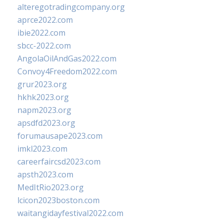
alteregotradingcompany.org
aprce2022.com
ibie2022.com
sbcc-2022.com
AngolaOilAndGas2022.com
Convoy4Freedom2022.com
grur2023.org
hkhk2023.org
napm2023.org
apsdfd2023.org
forumausape2023.com
imkl2023.com
careerfaircsd2023.com
apsth2023.com
MedItRio2023.org
lcicon2023boston.com
waitangidayfestival2022.com