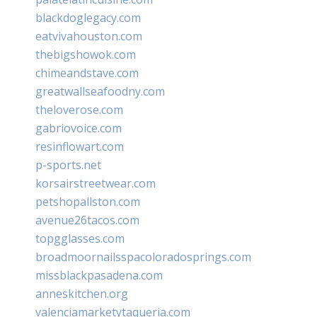
blackdoglegacy.com
eatvivahouston.com
thebigshowok.com
chimeandstave.com
greatwallseafoodny.com
theloverose.com
gabriovoice.com
resinflowart.com
p-sports.net
korsairstreetwear.com
petshopallston.com
avenue26tacos.com
topgglasses.com
broadmoornailsspacoloradosprings.com
missblackpasadena.com
anneskitchen.org
valenciamarketytaqueria.com