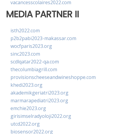
vacancesscolaires2022.com
MEDIA PARTNER II
isth2022.com
p2b2pabi2023-makassar.com
wocfparis2023.org
sinc2023.com
scdlqatar2022-qa.com
thecolumbiagrill.com
provisionscheeseandwineshoppe.com
khedi2023.org
akademikgeriatri2023.org
marmarapediatri2023.org
emchie2023.org
girisimselradyoloji2022.org
utcd2022.org
biosensor2022.org