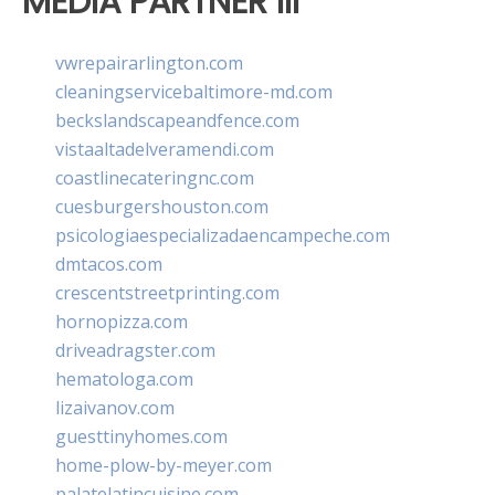
MEDIA PARTNER III
vwrepairarlington.com
cleaningservicebaltimore-md.com
beckslandscapeandfence.com
vistaaltadelveramendi.com
coastlinecateringnc.com
cuesburgershouston.com
psicologiaespecializadaencampeche.com
dmtacos.com
crescentstreetprinting.com
hornopizza.com
driveadragster.com
hematologa.com
lizaivanov.com
guesttinyhomes.com
home-plow-by-meyer.com
palatelatincuisine.com