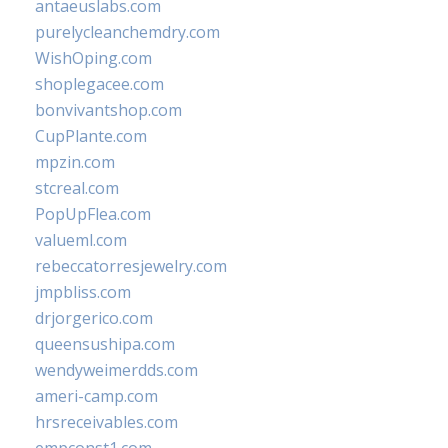
antaeuslabs.com
purelycleanchemdry.com
WishOping.com
shoplegacee.com
bonvivantshop.com
CupPlante.com
mpzin.com
stcreal.com
PopUpFlea.com
valueml.com
rebeccatorresjewelry.com
jmpbliss.com
drjorgerico.com
queensushipa.com
wendyweimerdds.com
ameri-camp.com
hrsreceivables.com