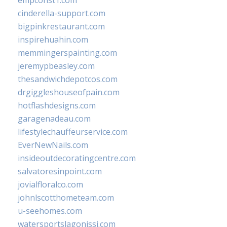
empconst1.com
cinderella-support.com
bigpinkrestaurant.com
inspirehuahin.com
memmingerspainting.com
jeremypbeasley.com
thesandwichdepotcos.com
drgiggleshouseofpain.com
hotflashdesigns.com
garagenadeau.com
lifestylechauffeurservice.com
EverNewNails.com
insideoutdecoratingcentre.com
salvatoresinpoint.com
jovialfloralco.com
johnlscotthometeam.com
u-seehomes.com
watersportslagonissi.com