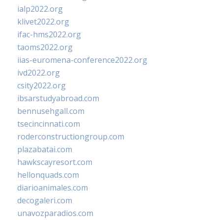
ialp2022.org
klivet2022.org
ifac-hms2022.org
taoms2022.org
iias-euromena-conference2022.org
ivd2022.org
csity2022.org
ibsarstudyabroad.com
bennusehgall.com
tsecincinnati.com
roderconstructiongroup.com
plazabatai.com
hawkscayresort.com
hellonquads.com
diarioanimales.com
decogaleri.com
unavozparadios.com