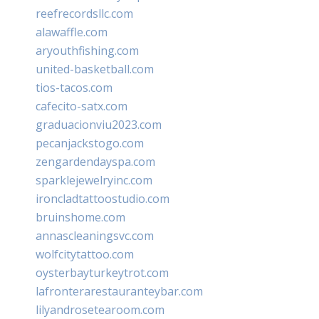
reefrecordsllc.com
alawaffle.com
aryouthfishing.com
united-basketball.com
tios-tacos.com
cafecito-satx.com
graduacionviu2023.com
pecanjackstogo.com
zengardendayspa.com
sparklejewelryinc.com
ironcladtattoostudio.com
bruinshome.com
annascleaningsvc.com
wolfcitytattoo.com
oysterbayturkeytrot.com
lafronterarestauranteybar.com
lilyandrosetearoom.com