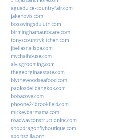
915jazzandmore.com
aguadulce-countryfair.com
jakehovis.com
bosswingsduluth.com
birminghamautocare.com
tonyscountrykitchen.com
jbellasnailspa.com
mychaihouse.com
alvisgrooming.com
thegeorginaestate.com
blythewoodseafood.com
paolosdelibangkok.com
bobacove.com
phoone24brookfield.com
mickeybarmama.com
roadwayconstructioninc.com
shopdragonflyboutique.com
sportszilla.org