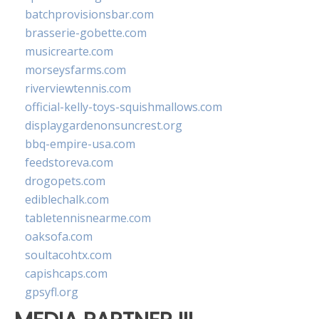
batchprovisionsbar.com
brasserie-gobette.com
musicrearte.com
morseysfarms.com
riverviewtennis.com
official-kelly-toys-squishmallows.com
displaygardenonsuncrest.org
bbq-empire-usa.com
feedstoreva.com
drogopets.com
ediblechalk.com
tabletennisnearme.com
oaksofa.com
soultacohtx.com
capishcaps.com
gpsyfl.org