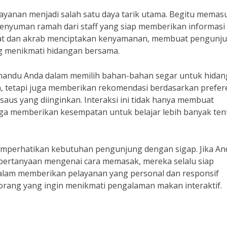
elayanan menjadi salah satu daya tarik utama. Begitu memas
enyuman ramah dari staff yang siap memberikan informasi
t dan akrab menciptakan kenyamanan, membuat pengunj
ng menikmati hidangan bersama.
memandu Anda dalam memilih bahan-bahan segar untuk hidan
n, tetapi juga memberikan rekomendasi berdasarkan prefer
saus yang diinginkan. Interaksi ini tidak hanya membuat
uga memberikan kesempatan untuk belajar lebih banyak te
mperhatikan kebutuhan pengunjung dengan sigap. Jika An
ertanyaan mengenai cara memasak, mereka selalu siap
dalam memberikan pelayanan yang personal dan responsif
orang yang ingin menikmati pengalaman makan interaktif.