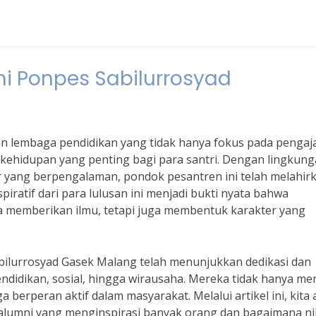
mni Ponpes Sabilurrosyad
 lembaga pendidikan yang tidak hanya fokus pada pengaj
ai kehidupan yang penting bagi para santri. Dengan lingkun
 yang berpengalaman, pondok pesantren ini telah melahir
piratif dari para lulusan ini menjadi bukti nyata bahwa
ya memberikan ilmu, tetapi juga membentuk karakter yang
bilurrosyad Gasek Malang telah menunjukkan dedikasi dan
ndidikan, sosial, hingga wirausaha. Mereka tidak hanya men
a berperan aktif dalam masyarakat. Melalui artikel ini, kita
 alumni yang menginspirasi banyak orang dan bagaimana nil