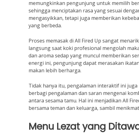
memungkinkan pengunjung untuk memilih berba
sehingga menciptakan rasa yang sesuai dengan
mengasyikkan, tetapi juga memberikan kebeb
yang berbeda.
Proses memasak di All Fired Up sangat menari
langsung saat koki profesional mengolah mak
dan aroma sedap yang muncul memberikan sens
energi ini, pengunjung dapat merasakan ikat
makan lebih berharga.
Tidak hanya itu, pengalaman interaktif ini ju
berbagi pengalaman dan saran mengenai kombi
antara sesama tamu. Hal ini menjadikan All Fi
bersama teman dan keluarga, sambil menikmati
Menu Lezat yang Ditaw