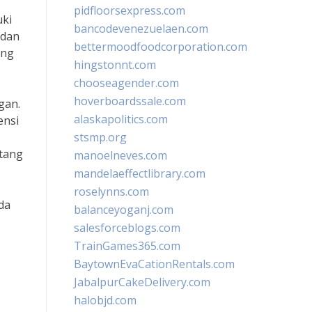
pidfloorsexpress.com
uki
bancodevenezuelaen.com
 dan
bettermoodfoodcorporation.com
ung
hingstonnt.com
chooseagender.com
hoverboardssale.com
gan.
alaskapolitics.com
ensi
stsmp.org
ntang
manoelneves.com
mandelaeffectlibrary.com
roselynns.com
da
balanceyoganj.com
salesforceblogs.com
TrainGames365.com
BaytownEvaCationRentals.com
JabalpurCakeDelivery.com
halobjd.com