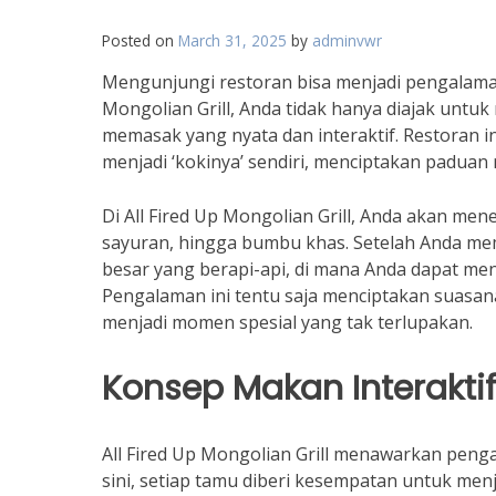
Posted on
March 31, 2025
by
adminvwr
Mengunjungi restoran bisa menjadi pengalaman
Mongolian Grill, Anda tidak hanya diajak untuk 
memasak yang nyata dan interaktif. Restoran 
menjadi ‘kokinya’ sendiri, menciptakan paduan
Di All Fired Up Mongolian Grill, Anda akan men
sayuran, hingga bumbu khas. Setelah Anda memi
besar yang berapi-api, di mana Anda dapat me
Pengalaman ini tentu saja menciptakan suasa
menjadi momen spesial yang tak terlupakan.
Konsep Makan Interaktif
All Fired Up Mongolian Grill menawarkan peng
sini, setiap tamu diberi kesempatan untuk menj