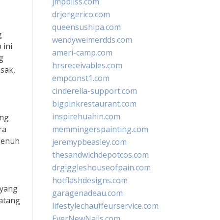
jmpbliss.com
drjorgerico.com
queensushipa.com
g
wendyweimerdds.com
 ini
ameri-camp.com
g
hrsreceivables.com
sak,
empconst1.com
cinderella-support.com
bigpinkrestaurant.com
inspirehuahin.com
ang
ra
memmingerspainting.com
penuh
jeremypbeasley.com
thesandwichdepotcos.com
drgiggleshouseofpain.com
hotflashdesigns.com
 yang
garagenadeau.com
datang
lifestylechauffeurservice.com
EverNewNails.com