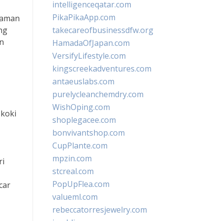
intelligenceqatar.com
PikaPikaApp.com
yaman
ng
takecareofbusinessdfw.org
n
HamadaOfJapan.com
VersifyLifestyle.com
kingscreekadventures.com
antaeuslabs.com
purelycleanchemdry.com
WishOping.com
koki
shoplegacee.com
bonvivantshop.com
CupPlante.com
mpzin.com
ri
stcreal.com
PopUpFlea.com
car
valueml.com
rebeccatorresjewelry.com