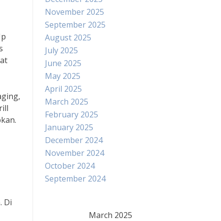
November 2025
September 2025
Up
August 2025
s
July 2025
at
June 2025
May 2025
April 2025
aging,
March 2025
ill
February 2025
pkan.
January 2025
December 2024
November 2024
October 2024
September 2024
. Di
March 2025