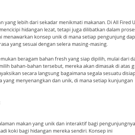
 yang lebih dari sekadar menikmati makanan. Di All Fired 
mencicipi hidangan lezat, tetapi juga dilibatkan dalam prose
ini menawarkan konsep unik di mana setiap pengunjung dap
 rasa yang sesuai dengan selera masing-masing.
emukan beragam bahan fresh yang siap dipilih, mulai dari d
lih bahan-bahan tersebut, mereka akan dimasak di atas gr
nyaksikan secara langsung bagaimana segala sesuatu disia
na yang menyenangkan dan unik, di mana setiap kunjungan
alaman makan yang unik dan interaktif bagi pengunjungnya
adi koki bagi hidangan mereka sendiri. Konsep ini