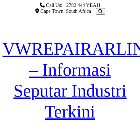
Skip
Call Us: +2782 444 YEAH
to
Cape Town, South Africa
content
VWREPAIRARLI
– Informasi
Seputar Industri
Terkini