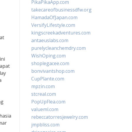
PikaPikaApp.com
takecareofbusinessdfw.org
HamadaOfJapan.com
VersifyLifestyle.com
kingscreekadventures.com
at
antaeuslabs.com
purelycleanchemdry.com
WishOping.com
ini
shoplegacee.com
apat
bonvivantshop.com
lay
CupPlante.com
a
mpzin.com
stcreal.com
ng
PopUpFlea.com
valueml.com
hasia
rebeccatorresjewelry.com
mar
jmpbliss.com