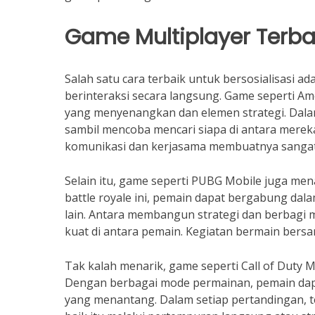
Game Multiplayer Terbai
Salah satu cara terbaik untuk bersosialisasi 
berinteraksi secara langsung. Game seperti A
yang menyenangkan dan elemen strategi. Dala
sambil mencoba mencari siapa di antara mere
komunikasi dan kerjasama membuatnya sangat
Selain itu, game seperti PUBG Mobile juga me
battle royale ini, pemain dapat bergabung dal
lain. Antara membangun strategi dan berbag
kuat di antara pemain. Kegiatan bermain bersa
Tak kalah menarik, game seperti Call of Duty
Dengan berbagai mode permainan, pemain dapa
yang menantang. Dalam setiap pertandingan, t