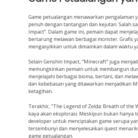
Game petualangan menawarkan pengalaman ya
penuh dengan tantangan dan kejutan. Salah sa
Impact". Dalam game ini, pemain dapat menjela
bertarung melawan berbagai monster. Grafis
mengasyikkan untuk dimainkan dalam waktu y
Selain Genshin Impact, "Minecraft" juga menjad
memungkinkan pemain untuk membangun dunia 
menjelajahi berbagai bioma, bertani, dan m
dan kebebasan yang ditawarkan menjadikan Mi
ketagihan.
Terakhir, "The Legend of Zelda: Breath of th
kaya akan eksplorasi. Meskipun bukan hanya te
developer untuk menciptakan game serupa yan
tersembunyi dan menyelesaikan quest menarik
game petualangan.