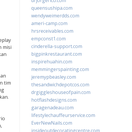
drjorgerico.com
queensushipa.com
wendyweimerdds.com
ameri-camp.com
hrsreceivables.com
empconst1.com
eplay
cinderella-support.com
 misi
bigpinkrestaurant.com
kan
inspirehuahin.com
memmingerspainting.com
nan
jeremypbeasley.com
n tim
thesandwichdepotcos.com
ng
drgiggleshouseofpain.com
kan.
hotflashdesigns.com
garagenadeau.com
lifestylechauffeurservice.com
rio
EverNewNails.com
,
insideoutdecoratingcentre.com