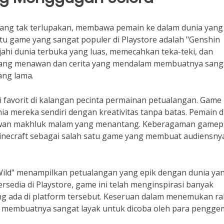
ng tak terlupakan, membawa pemain ke dalam dunia yang
tu game yang sangat populer di Playstore adalah "Genshin
jahi dunia terbuka yang luas, memecahkan teka-teki, dan
 yang menawan dan cerita yang mendalam membuatnya sang
ang lama.
i favorit di kalangan pecinta permainan petualangan. Game 
mereka sendiri dengan kreativitas tanpa batas. Pemain d
elawan makhluk malam yang menantang. Keberagaman gamep
necraft sebagai salah satu game yang membuat audiensny
e Wild" menampilkan petualangan yang epik dengan dunia ya
rsedia di Playstore, game ini telah menginspirasi banyak
g ada di platform tersebut. Keseruan dalam menemukan ra
 membuatnya sangat layak untuk dicoba oleh para pengge