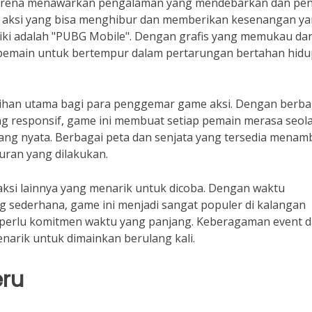
r karena menawarkan pengalaman yang mendebarkan dan pe
me aksi yang bisa menghibur dan memberikan kesenangan y
iliki adalah "PUBG Mobile". Dengan grafis yang memukau da
pemain untuk bertempur dalam pertarungan bertahan hidu
 pilihan utama bagi para penggemar game aksi. Dengan berba
g responsif, game ini membuat setiap pemain merasa seol
ang nyata. Berbagai peta dan senjata yang tersedia menam
uran yang dilakukan.
aksi lainnya yang menarik untuk dicoba. Dengan waktu
g sederhana, game ini menjadi sangat populer di kalangan
 perlu komitmen waktu yang panjang. Keberagaman event 
narik untuk dimainkan berulang kali.
eru