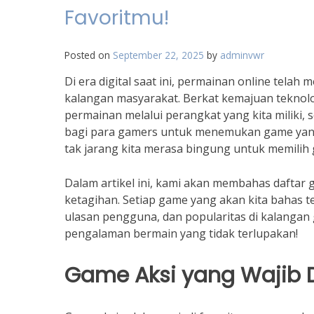
Favoritmu!
Posted on
September 22, 2025
by
adminvwr
Di era digital saat ini, permainan online telah
kalangan masyarakat. Berkat kemajuan teknolo
permainan melalui perangkat yang kita miliki, 
bagi para gamers untuk menemukan game yang 
tak jarang kita merasa bingung untuk memilih 
Dalam artikel ini, kami akan membahas daftar 
ketagihan. Setiap game yang akan kita bahas t
ulasan pengguna, dan popularitas di kalangan
pengalaman bermain yang tidak terlupakan!
Game Aksi yang Wajib D