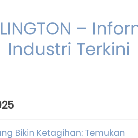
INGTON – Infor
Industri Terkini
025
ang Bikin Ketagihan: Temukan