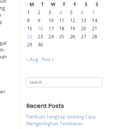
nuh
M
T
W
T
F
S
S
ang
1
2
3
4
5
6
7
n
8
9
10
11
12
13
14
p
15
16
17
18
19
20
21
22
23
24
25
26
27
28
gai
29
30
ah-
bah
« Aug
Nov »
Search
for:
dan
Recent Posts
Panduan Lengkap tentang Cara
Mengeringkan Tembakau