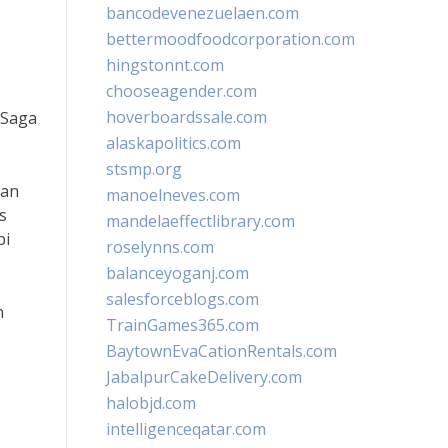
bancodevenezuelaen.com
bettermoodfoodcorporation.com
hingstonnt.com
chooseagender.com
hoverboardssale.com
 Saga
alaskapolitics.com
stsmp.org
dan
manoelneves.com
s
mandelaeffectlibrary.com
pi
roselynns.com
balanceyoganj.com
salesforceblogs.com
n
TrainGames365.com
BaytownEvaCationRentals.com
JabalpurCakeDelivery.com
halobjd.com
intelligenceqatar.com