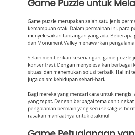
Game Puzzle untuk Mela
Game puzzle merupakan salah satu jenis perma
kemampuan otak. Dalam permainan ini, para pem
menyelesaikan tantangan yang ada. Beberapa g
dan Monument Valley menawarkan pengalaman
Selain memberikan kesenangan, game puzzle 
konsentrasi. Dengan menyelesaikan berbagai l
situasi dan menemukan solusi terbaik. Hal ini
juga dalam kehidupan sehari-hari.
Bagi mereka yang mencari cara untuk mengisi w
yang tepat. Dengan berbagai tema dan tingkat
pengalaman bermain yang seru sekaligus berm
rasakan manfaatnya untuk otakmu!
Game Petualangan yan