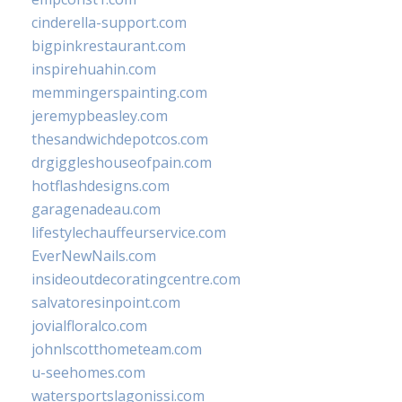
cinderella-support.com
bigpinkrestaurant.com
inspirehuahin.com
memmingerspainting.com
jeremypbeasley.com
thesandwichdepotcos.com
drgiggleshouseofpain.com
hotflashdesigns.com
garagenadeau.com
lifestylechauffeurservice.com
EverNewNails.com
insideoutdecoratingcentre.com
salvatoresinpoint.com
jovialfloralco.com
johnlscotthometeam.com
u-seehomes.com
watersportslagonissi.com