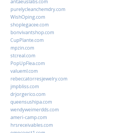
antaeuslabs.com
purelycleanchemdry.com
WishOping.com
shoplegacee.com
bonvivantshop.com
CupPlante.com
mpzin.com
stcreal.com
PopUpFlea.com
valueml.com
rebeccatorresjewelry.com
jmpbliss.com
drjorgerico.com
queensushipa.com
wendyweimerdds.com
ameri-camp.com
hrsreceivables.com
empconst1.com