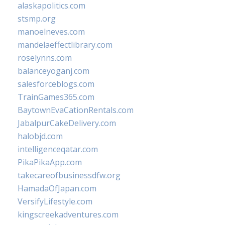
alaskapolitics.com
stsmp.org
manoelneves.com
mandelaeffectlibrary.com
roselynns.com
balanceyoganj.com
salesforceblogs.com
TrainGames365.com
BaytownEvaCationRentals.com
JabalpurCakeDelivery.com
halobjd.com
intelligenceqatar.com
PikaPikaApp.com
takecareofbusinessdfw.org
HamadaOfJapan.com
VersifyLifestyle.com
kingscreekadventures.com