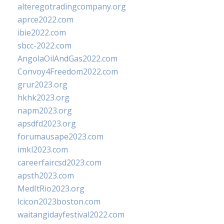
alteregotradingcompany.org
aprce2022.com
ibie2022.com
sbcc-2022.com
AngolaOilAndGas2022.com
Convoy4Freedom2022.com
grur2023.org
hkhk2023.org
napm2023.org
apsdfd2023.org
forumausape2023.com
imkl2023.com
careerfaircsd2023.com
apsth2023.com
MedItRio2023.org
lcicon2023boston.com
waitangidayfestival2022.com