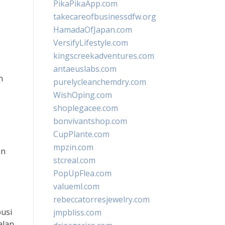
PikaPikaApp.com
takecareofbusinessdfw.org
HamadaOfJapan.com
VersifyLifestyle.com
kingscreekadventures.com
antaeuslabs.com
n
purelycleanchemdry.com
WishOping.com
shoplegacee.com
bonvivantshop.com
CupPlante.com
mpzin.com
an
stcreal.com
PopUpFlea.com
valueml.com
rebeccatorresjewelry.com
usi
jmpbliss.com
alan