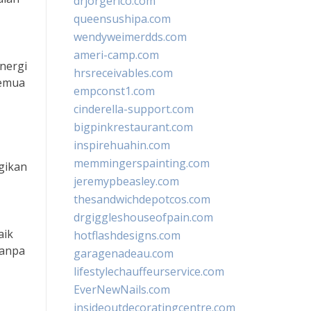
drjorgerico.com
queensushipa.com
wendyweimerdds.com
ameri-camp.com
nergi
hrsreceivables.com
semua
empconst1.com
cinderella-support.com
bigpinkrestaurant.com
inspirehuahin.com
memmingerspainting.com
gikan
jeremypbeasley.com
thesandwichdepotcos.com
drgiggleshouseofpain.com
aik
hotflashdesigns.com
tanpa
garagenadeau.com
lifestylechauffeurservice.com
EverNewNails.com
insideoutdecoratingcentre.com