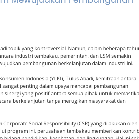
jadi topik yang kontroversial. Namun, dalam beberapa tahu
antara industri tembakau, pemerintah, dan LSM semakin
ujudkan pembangunan berkelanjutan dalam industri ini.
onsumen Indonesia (YLKI), Tulus Abadi, kemitraan antara
M sangat penting dalam upaya mencapai pembangunan
an sinergi yang positif antara semua pihak untuk memastik
cara berkelanjutan tanpa merugikan masyarakat dan
 Corporate Social Responsibility (CSR) yang dilakukan oleh
alui program ini, perusahaan tembakau memberikan kontrib
m bidang pendidikan, kesehatan, dan lingkungan. Hal ini sej