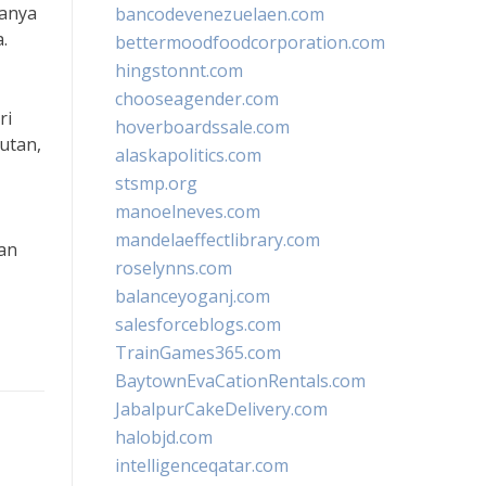
danya
bancodevenezuelaen.com
.
bettermoodfoodcorporation.com
hingstonnt.com
chooseagender.com
ri
hoverboardssale.com
utan,
alaskapolitics.com
stsmp.org
manoelneves.com
mandelaeffectlibrary.com
gan
roselynns.com
balanceyoganj.com
salesforceblogs.com
TrainGames365.com
BaytownEvaCationRentals.com
JabalpurCakeDelivery.com
halobjd.com
intelligenceqatar.com