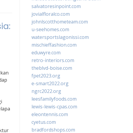
salvatoresinpoint.com
jovialfloralco.com
johnlscotthometeam.com
ia:
u-seehomes.com
watersportslagonissi.com
mischieffashion.com
eduwyre.com
retro-interiors.com
theblvd-boise.com
rkan
fpet2023.org
adap
e-smart2022.org
ngrc2022.org
leesfamilyfoods.com
i
lewis-lewis-cpas.com
elapa
eleontennis.com
cyetus.com
bradfordshops.com
ktur