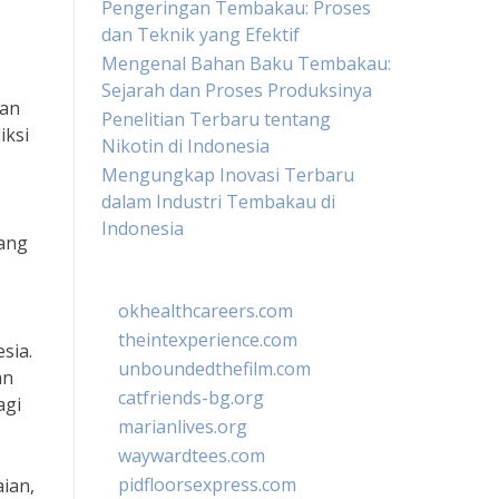
Pengeringan Tembakau: Proses
dan Teknik yang Efektif
Mengenal Bahan Baku Tembakau:
Sejarah dan Proses Produksinya
kan
Penelitian Terbaru tentang
iksi
Nikotin di Indonesia
Mengungkap Inovasi Terbaru
dalam Industri Tembakau di
Indonesia
yang
okhealthcareers.com
theintexperience.com
sia.
unboundedthefilm.com
an
catfriends-bg.org
agi
marianlives.org
waywardtees.com
pidfloorsexpress.com
aian,