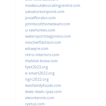
insideoutdecoratingcentre.com
salvatoresinpoint.com
jovialfloralco.com
johnlscotthometeam.com
u-seehomes.com
watersportslagonissi.com
mischieffashion.com
eduwyre.com
retro-interiors.com
theblvd-boise.com
fpet2023.org
e-smart2022.org
ngrc2022.org
leesfamilyfoods.com
lewis-lewis-cpas.com
eleontennis.com
cyetus.com