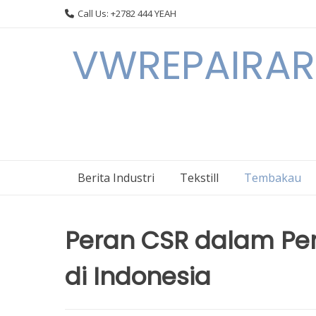
Skip
Call Us: +2782 444 YEAH
to
content
VWREPAIRARL
Berita Industri
Tekstill
Tembakau
Peran CSR dalam Pe
di Indonesia