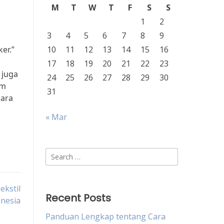
M
T
W
T
F
S
S
1
2
3
4
5
6
7
8
9
er.”
10
11
12
13
14
15
16
17
18
19
20
21
22
23
 juga
24
25
26
27
28
29
30
am
31
cara
« Mar
Search
for:
ekstil
Recent Posts
nesia
Panduan Lengkap tentang Cara