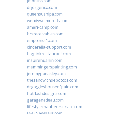
jmpbliss.com
drjorgerico.com
queensushipa.com
wendyweimerdds.com
ameri-camp.com
hrsreceivables.com
empconst1.com
cinderella-support.com
bigpinkrestaurant.com
inspirehuahin.com
memmingerspainting.com
jeremypbeasley.com
thesandwichdepotcos.com
drgiggleshouseofpain.com
hotflashdesigns.com
garagenadeau.com
lifestylechauffeurservice.com
EverNewNails.com