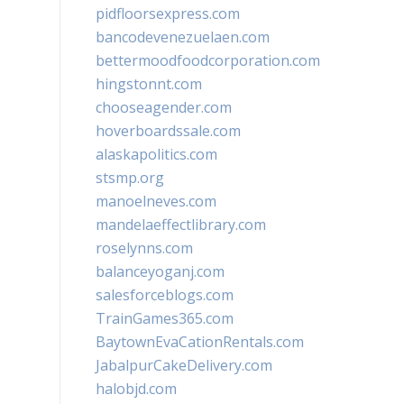
pidfloorsexpress.com
bancodevenezuelaen.com
bettermoodfoodcorporation.com
hingstonnt.com
chooseagender.com
hoverboardssale.com
alaskapolitics.com
stsmp.org
manoelneves.com
mandelaeffectlibrary.com
roselynns.com
balanceyoganj.com
salesforceblogs.com
TrainGames365.com
BaytownEvaCationRentals.com
JabalpurCakeDelivery.com
halobjd.com