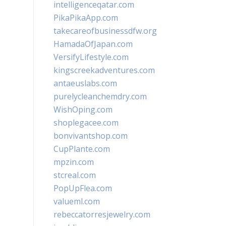
intelligenceqatar.com
PikaPikaApp.com
takecareofbusinessdfw.org
HamadaOfJapan.com
VersifyLifestyle.com
kingscreekadventures.com
antaeuslabs.com
purelycleanchemdry.com
WishOping.com
shoplegacee.com
bonvivantshop.com
CupPlante.com
mpzin.com
stcreal.com
PopUpFlea.com
valueml.com
rebeccatorresjewelry.com