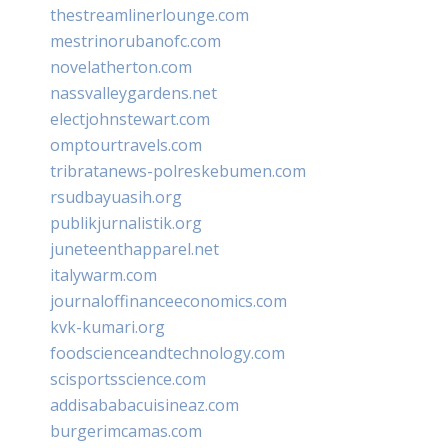
thestreamlinerlounge.com
mestrinorubanofc.com
novelatherton.com
nassvalleygardens.net
electjohnstewart.com
omptourtravels.com
tribratanews-polreskebumen.com
rsudbayuasih.org
publikjurnalistik.org
juneteenthapparel.net
italywarm.com
journaloffinanceeconomics.com
kvk-kumari.org
foodscienceandtechnology.com
scisportsscience.com
addisababacuisineaz.com
burgerimcamas.com