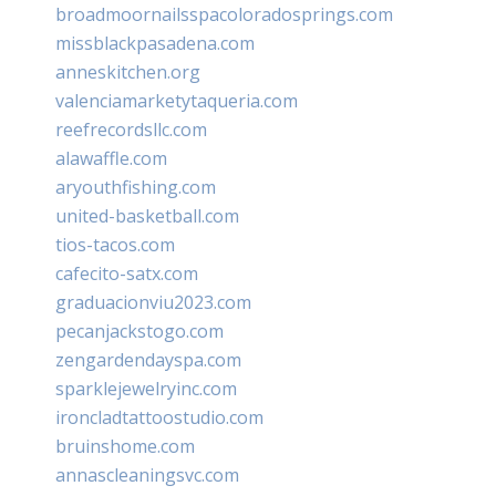
broadmoornailsspacoloradosprings.com
missblackpasadena.com
anneskitchen.org
valenciamarketytaqueria.com
reefrecordsllc.com
alawaffle.com
aryouthfishing.com
united-basketball.com
tios-tacos.com
cafecito-satx.com
graduacionviu2023.com
pecanjackstogo.com
zengardendayspa.com
sparklejewelryinc.com
ironcladtattoostudio.com
bruinshome.com
annascleaningsvc.com