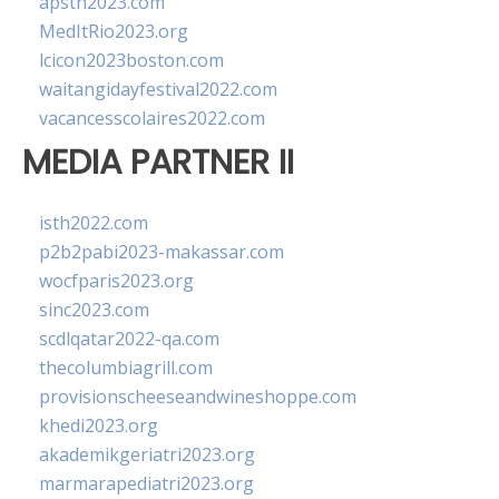
apsth2023.com
MedItRio2023.org
lcicon2023boston.com
waitangidayfestival2022.com
vacancesscolaires2022.com
MEDIA PARTNER II
isth2022.com
p2b2pabi2023-makassar.com
wocfparis2023.org
sinc2023.com
scdlqatar2022-qa.com
thecolumbiagrill.com
provisionscheeseandwineshoppe.com
khedi2023.org
akademikgeriatri2023.org
marmarapediatri2023.org