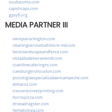
soultacohtx.com
capishcaps.com
gpsyfl.org
MEDIA PARTNER III
vwrepairarlington.com
cleaningservicebaltimore-md.com
beckslandscapeandfence.com
vistaaltadelveramendi.com
coastlinecateringnc.com
cuesburgershouston.com
psicologiaespecializadaencampeche.com
dmtacos.com
crescentstreetprinting.com
hornopizza.com
driveadragster.com
hematologa.com