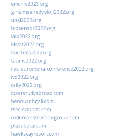
emchie2023.org
girisimselradyoloji2022.org
utcd2022.org
biosensor2022.org
ialp2022.org
klivet2022.org
ifac-hms2022.org
taoms2022.org
iias-euromena-conference2022.org
ivd2022.org
csity2022.org
ibsarstudyabroad.com
bennusehgall.com
tsecincinnati.com
roderconstructiongroup.com
plazabatai.com
hawkscayresort.com