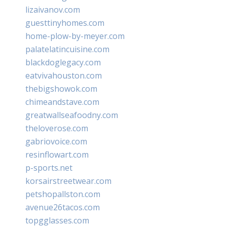
lizaivanov.com
guesttinyhomes.com
home-plow-by-meyer.com
palatelatincuisine.com
blackdoglegacy.com
eatvivahouston.com
thebigshowok.com
chimeandstave.com
greatwallseafoodny.com
theloverose.com
gabriovoice.com
resinflowart.com
p-sports.net
korsairstreetwear.com
petshopallston.com
avenue26tacos.com
topgglasses.com