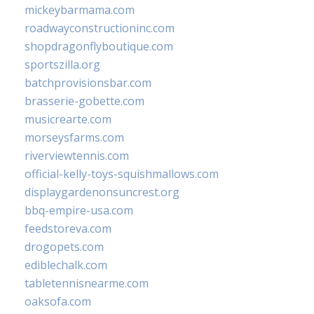
mickeybarmama.com
roadwayconstructioninc.com
shopdragonflyboutique.com
sportszilla.org
batchprovisionsbar.com
brasserie-gobette.com
musicrearte.com
morseysfarms.com
riverviewtennis.com
official-kelly-toys-squishmallows.com
displaygardenonsuncrest.org
bbq-empire-usa.com
feedstoreva.com
drogopets.com
ediblechalk.com
tabletennisnearme.com
oaksofa.com