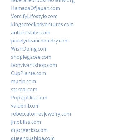
takecareofbusinessdfw.org
HamadaOfJapan.com
VersifyLifestyle.com
kingscreekadventures.com
antaeuslabs.com
purelycleanchemdry.com
WishOping.com
shoplegacee.com
bonvivantshop.com
CupPlante.com
mpzin.com
stcreal.com
PopUpFlea.com
valueml.com
rebeccatorresjewelry.com
jmpbliss.com
drjorgerico.com
queensushipa.com