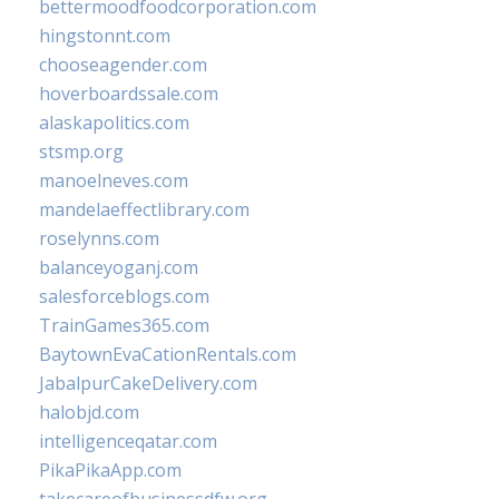
bettermoodfoodcorporation.com
hingstonnt.com
chooseagender.com
hoverboardssale.com
alaskapolitics.com
stsmp.org
manoelneves.com
mandelaeffectlibrary.com
roselynns.com
balanceyoganj.com
salesforceblogs.com
TrainGames365.com
BaytownEvaCationRentals.com
JabalpurCakeDelivery.com
halobjd.com
intelligenceqatar.com
PikaPikaApp.com