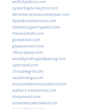
wolfcitytattoo.com
oysterbayturkeytrot.com
lafronterarestauranteybar.com
lilyandrosetearoom.com
olivesburgberrypatch.com
theslushkids.com
giobastian.com
glpascensori.com
rifloorepoxy.com
woolleymillingandpaving.com
uptonpvd.com
2troublegrill.com
casateranga.com
sticksandstonesstudiooh.com
walkers-treeservice.com
shopmossi.com
untamedcollectivesd.com