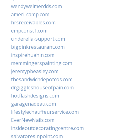
wendyweimerdds.com
ameri-camp.com
hrsreceivables.com
empconst1.com
cinderella-support.com
bigpinkrestaurant.com
inspirehuahin.com
memmingerspainting.com
jeremypbeasley.com
thesandwichdepotcos.com
drgiggleshouseofpain.com
hotflashdesigns.com
garagenadeau.com
lifestylechauffeurservice.com
EverNewNails.com
insideoutdecoratingcentre.com
salvatoresinpoint.com