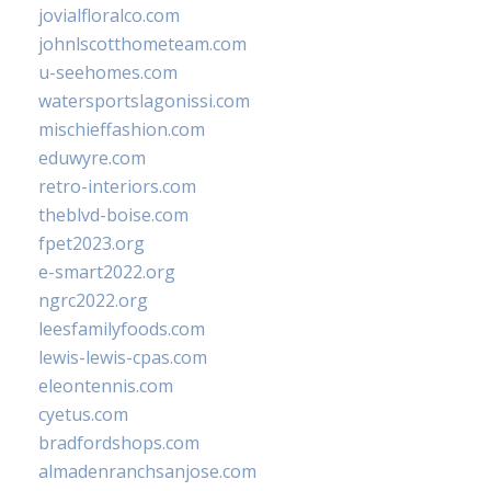
jovialfloralco.com
johnlscotthometeam.com
u-seehomes.com
watersportslagonissi.com
mischieffashion.com
eduwyre.com
retro-interiors.com
theblvd-boise.com
fpet2023.org
e-smart2022.org
ngrc2022.org
leesfamilyfoods.com
lewis-lewis-cpas.com
eleontennis.com
cyetus.com
bradfordshops.com
almadenranchsanjose.com