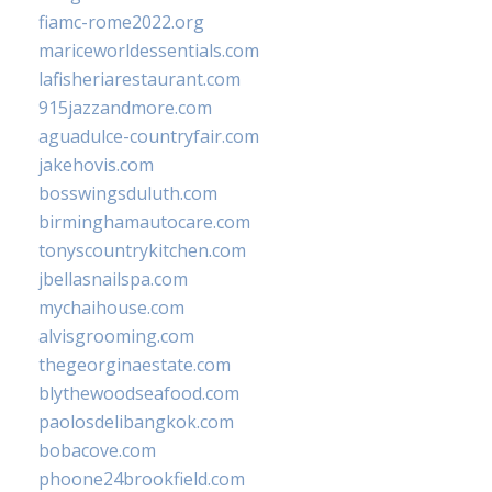
fiamc-rome2022.org
mariceworldessentials.com
lafisheriarestaurant.com
915jazzandmore.com
aguadulce-countryfair.com
jakehovis.com
bosswingsduluth.com
birminghamautocare.com
tonyscountrykitchen.com
jbellasnailspa.com
mychaihouse.com
alvisgrooming.com
thegeorginaestate.com
blythewoodseafood.com
paolosdelibangkok.com
bobacove.com
phoone24brookfield.com