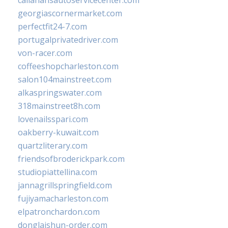
callahansautoservicecenter.com
georgiascornermarket.com
perfectfit24-7.com
portugalprivatedriver.com
von-racer.com
coffeeshopcharleston.com
salon104mainstreet.com
alkaspringswater.com
318mainstreet8h.com
lovenailsspari.com
oakberry-kuwait.com
quartzliterary.com
friendsofbroderickpark.com
studiopiattellina.com
jannagrillspringfield.com
fujiyamacharleston.com
elpatronchardon.com
donglaishun-order.com