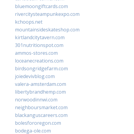
bluemoongiftcards.com
rivercitysteampunkexpo.com
kchoops.net
mountainsideskateshop.com
kirtlandcitytavern.com
301nutritionspot.com
ammos-stores.com
loceanecreations.com
birdsongridgefarm.com
joiedevivblog.com
valera-amsterdam.com
libertybrandhemp.com
norwoodinnwi.com
neighboursmarket.com
blackanguscareers.com
bolesfororegon.com
bodega-ole.com