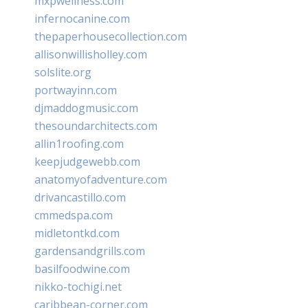
mxpwellness.com
infernocanine.com
thepaperhousecollection.com
allisonwillisholley.com
solslite.org
portwayinn.com
djmaddogmusic.com
thesoundarchitects.com
allin1roofing.com
keepjudgewebb.com
anatomyofadventure.com
drivancastillo.com
cmmedspa.com
midletontkd.com
gardensandgrills.com
basilfoodwine.com
nikko-tochigi.net
caribbean-corner.com