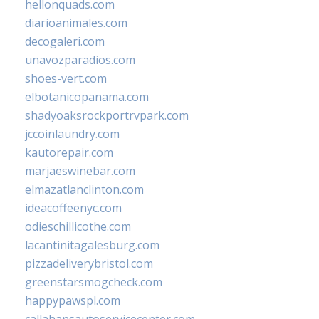
hellonquads.com
diarioanimales.com
decogaleri.com
unavozparadios.com
shoes-vert.com
elbotanicopanama.com
shadyoaksrockportrvpark.com
jccoinlaundry.com
kautorepair.com
marjaeswinebar.com
elmazatlanclinton.com
ideacoffeenyc.com
odieschillicothe.com
lacantinitagalesburg.com
pizzadeliverybristol.com
greenstarsmogcheck.com
happypawspl.com