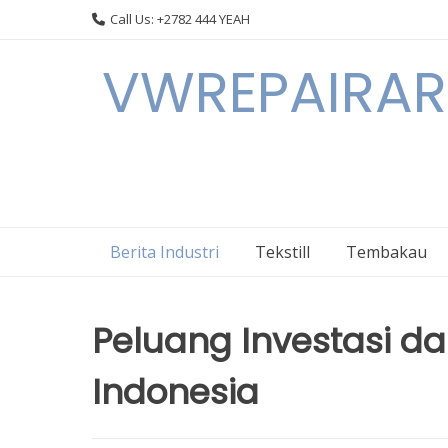
Skip
Call Us: +2782 444 YEAH
to
content
VWREPAIRARL
Berita Industri
Tekstill
Tembakau
Peluang Investasi da
Indonesia