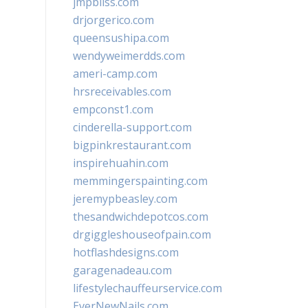
jmpbliss.com
drjorgerico.com
queensushipa.com
wendyweimerdds.com
ameri-camp.com
hrsreceivables.com
empconst1.com
cinderella-support.com
bigpinkrestaurant.com
inspirehuahin.com
memmingerspainting.com
jeremypbeasley.com
thesandwichdepotcos.com
drgiggleshouseofpain.com
hotflashdesigns.com
garagenadeau.com
lifestylechauffeurservice.com
EverNewNails.com