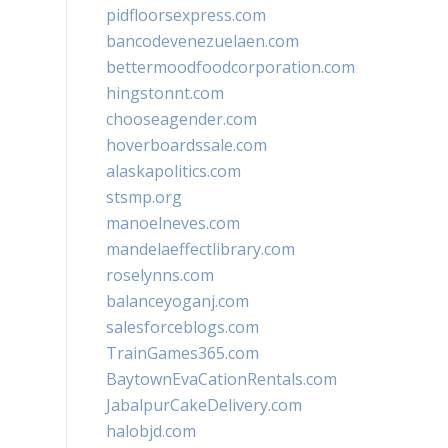
pidfloorsexpress.com
bancodevenezuelaen.com
bettermoodfoodcorporation.com
hingstonnt.com
chooseagender.com
hoverboardssale.com
alaskapolitics.com
stsmp.org
manoelneves.com
mandelaeffectlibrary.com
roselynns.com
balanceyoganj.com
salesforceblogs.com
TrainGames365.com
BaytownEvaCationRentals.com
JabalpurCakeDelivery.com
halobjd.com