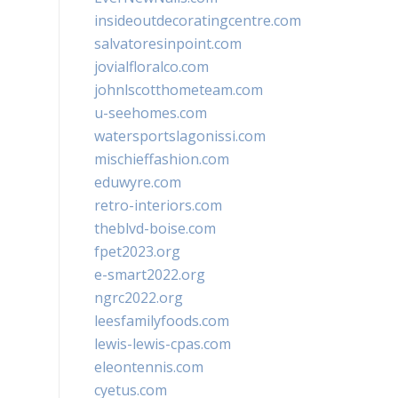
insideoutdecoratingcentre.com
salvatoresinpoint.com
jovialfloralco.com
johnlscotthometeam.com
u-seehomes.com
watersportslagonissi.com
mischieffashion.com
eduwyre.com
retro-interiors.com
theblvd-boise.com
fpet2023.org
e-smart2022.org
ngrc2022.org
leesfamilyfoods.com
lewis-lewis-cpas.com
eleontennis.com
cyetus.com