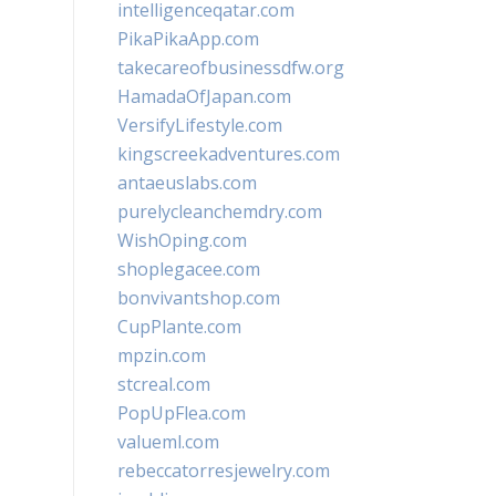
intelligenceqatar.com
PikaPikaApp.com
takecareofbusinessdfw.org
HamadaOfJapan.com
VersifyLifestyle.com
kingscreekadventures.com
antaeuslabs.com
purelycleanchemdry.com
WishOping.com
shoplegacee.com
bonvivantshop.com
CupPlante.com
mpzin.com
stcreal.com
PopUpFlea.com
valueml.com
rebeccatorresjewelry.com