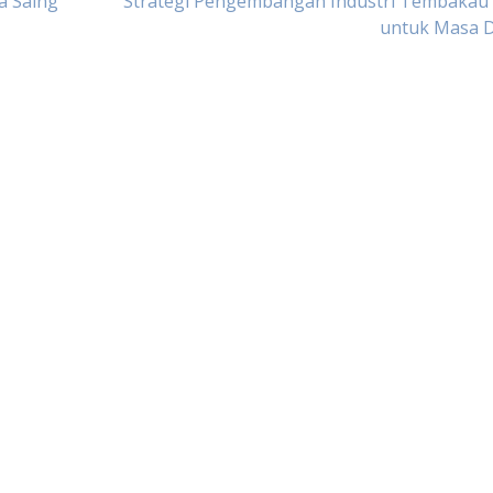
a Saing
Strategi Pengembangan Industri Tembakau 
untuk Masa 