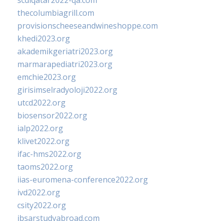
scdlqatar2022-qa.com
thecolumbiagrill.com
provisionscheeseandwineshoppe.com
khedi2023.org
akademikgeriatri2023.org
marmarapediatri2023.org
emchie2023.org
girisimselradyoloji2022.org
utcd2022.org
biosensor2022.org
ialp2022.org
klivet2022.org
ifac-hms2022.org
taoms2022.org
iias-euromena-conference2022.org
ivd2022.org
csity2022.org
ibsarstudyabroad.com