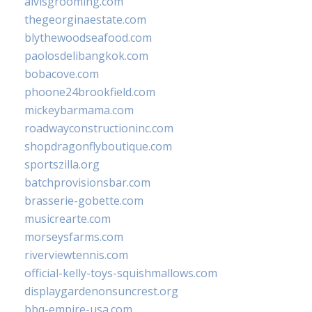
alvisgrooming.com
thegeorginaestate.com
blythewoodseafood.com
paolosdelibangkok.com
bobacove.com
phoone24brookfield.com
mickeybarmama.com
roadwayconstructioninc.com
shopdragonflyboutique.com
sportszilla.org
batchprovisionsbar.com
brasserie-gobette.com
musicrearte.com
morseysfarms.com
riverviewtennis.com
official-kelly-toys-squishmallows.com
displaygardenonsuncrest.org
bbq-empire-usa.com