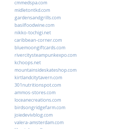
cmmedspa.com
midletontkd.com
gardensandgrills.com
basilfoodwine.com
nikko-tochigi.net
caribbean-corner.com
bluemoongiftcards.com
rivercitysteampunkexpo.com
kchoops.net
mountainsideskateshop.com
kirtlandcitytavern.com
301nutritionspot.com
ammos-stores.com
loceanecreations.com
birdsongridgefarm.com
joiedevivblog.com
valera-amsterdam.com