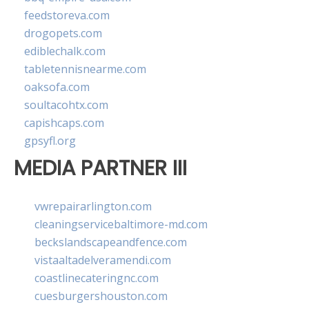
feedstoreva.com
drogopets.com
ediblechalk.com
tabletennisnearme.com
oaksofa.com
soultacohtx.com
capishcaps.com
gpsyfl.org
MEDIA PARTNER III
vwrepairarlington.com
cleaningservicebaltimore-md.com
beckslandscapeandfence.com
vistaaltadelveramendi.com
coastlinecateringnc.com
cuesburgershouston.com