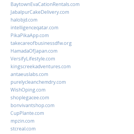
BaytownEvaCationRentals.com
JabalpurCakeDelivery.com
halobjd.com
intelligenceqatar.com
PikaPikaApp.com
takecareofbusinessdfw.org
HamadaOfJapan.com
VersifyLifestyle.com
kingscreekadventures.com
antaeuslabs.com
purelycleanchemdry.com
WishOping.com
shoplegacee.com
bonvivantshop.com
CupPlante.com
mpzin.com
stcreal.com