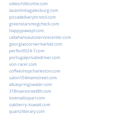
odieschillicothe.com
lacantinitagalesburg.com
pizzadeliverybristol.com
greenstarsmogcheck.com
happypawspl.com
callahansautoservicecenter.com
georgiascornermarket.com
perfectfit24-7.com
portugalprivatedriver.com
von-racer.com
coffeeshopcharleston.com
salon104mainstreet.com
alkaspringswater.com
318mainstreet8h.com
lovenailsspari.com
oakberry-kuwait.com
quartzliterary.com