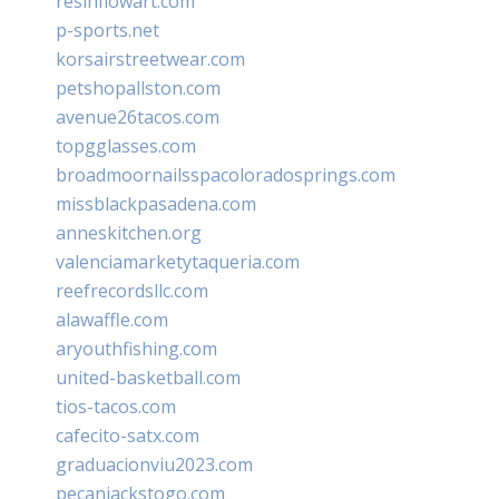
resinflowart.com
p-sports.net
korsairstreetwear.com
petshopallston.com
avenue26tacos.com
topgglasses.com
broadmoornailsspacoloradosprings.com
missblackpasadena.com
anneskitchen.org
valenciamarketytaqueria.com
reefrecordsllc.com
alawaffle.com
aryouthfishing.com
united-basketball.com
tios-tacos.com
cafecito-satx.com
graduacionviu2023.com
pecanjackstogo.com