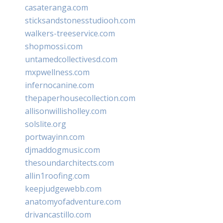
casateranga.com
sticksandstonesstudiooh.com
walkers-treeservice.com
shopmossi.com
untamedcollectivesd.com
mxpwellness.com
infernocanine.com
thepaperhousecollection.com
allisonwillisholley.com
solslite.org
portwayinn.com
djmaddogmusic.com
thesoundarchitects.com
allin1roofing.com
keepjudgewebb.com
anatomyofadventure.com
drivancastillo.com