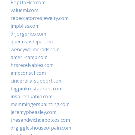
PopUpFlea.com
valueml.com
rebeccatorresjewelry.com
jmpbliss.com
drjorgerico.com
queensushipa.com
wendyweimerdds.com
ameri-camp.com
hrsreceivables.com
empconst1.com
cinderella-support.com
bigpinkrestaurant.com
inspirehuahin.com
memmingerspainting.com
jeremypbeasley.com
thesandwichdepotcos.com
drgiggleshouseofpain.com