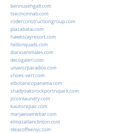
bennusehgall.com
tsecincinnati.com
roderconstructiongroup.com
plazabatai.com
hawkscayresort.com
hellonquads.com
diarioanimales.com
decogaleri.com
unavozparadios.com
shoes-vert.com
elbotanicopanama.com
shadyoaksrockportrvpark.com
jccoinlaundry.com
kautorepair.com
marjaeswinebar.com
elmazatlanclinton.com
ideacoffeenyc.com