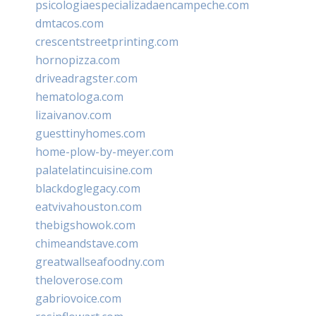
psicologiaespecializadaencampeche.com
dmtacos.com
crescentstreetprinting.com
hornopizza.com
driveadragster.com
hematologa.com
lizaivanov.com
guesttinyhomes.com
home-plow-by-meyer.com
palatelatincuisine.com
blackdoglegacy.com
eatvivahouston.com
thebigshowok.com
chimeandstave.com
greatwallseafoodny.com
theloverose.com
gabriovoice.com