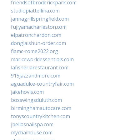
friendsofbroderickpark.com
studiopiattellina.com
jannagrillspringfield.com
fujiyamacharleston.com
elpatronchardon.com
donglaishun-order.com
fiamc-rome2022.org
mariceworldessentials.com
lafisheriarestaurant.com
915jazzandmore.com
aguadulce-countryfair.com
jakehovis.com
bosswingsduluth.com
birminghamautocare.com
tonyscountrykitchen.com
jbellasnailspa.com
mychaihouse.com