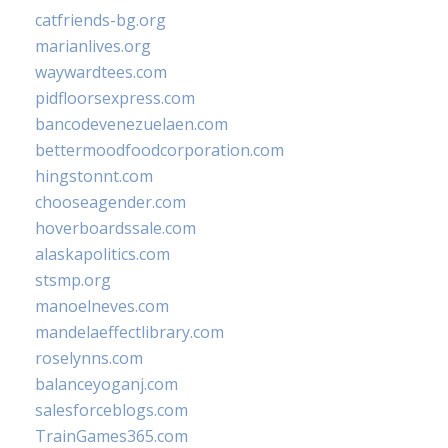
catfriends-bg.org
marianlives.org
waywardtees.com
pidfloorsexpress.com
bancodevenezuelaen.com
bettermoodfoodcorporation.com
hingstonnt.com
chooseagender.com
hoverboardssale.com
alaskapolitics.com
stsmp.org
manoelneves.com
mandelaeffectlibrary.com
roselynns.com
balanceyoganj.com
salesforceblogs.com
TrainGames365.com