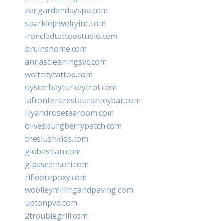
zengardendayspa.com
sparklejewelryinc.com
ironcladtattoostudio.com
bruinshome.com
annascleaningsvc.com
wolfcitytattoo.com
oysterbayturkeytrot.com
lafronterarestauranteybar.com
lilyandrosetearoom.com
olivesburgberrypatch.com
theslushkids.com
giobastian.com
glpascensori.com
rifloorepoxy.com
woolleymillingandpaving.com
uptonpvd.com
2troublegrill.com