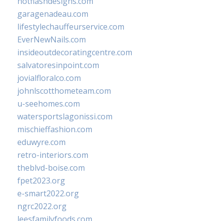
hotflashdesigns.com
garagenadeau.com
lifestylechauffeurservice.com
EverNewNails.com
insideoutdecoratingcentre.com
salvatoresinpoint.com
jovialfloralco.com
johnlscotthometeam.com
u-seehomes.com
watersportslagonissi.com
mischieffashion.com
eduwyre.com
retro-interiors.com
theblvd-boise.com
fpet2023.org
e-smart2022.org
ngrc2022.org
leesfamilyfoods.com