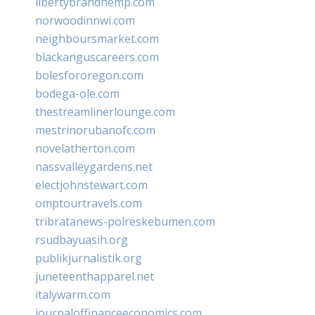
libertybrandhemp.com
norwoodinnwi.com
neighboursmarket.com
blackanguscareers.com
bolesfororegon.com
bodega-ole.com
thestreamlinerlounge.com
mestrinorubanofc.com
novelatherton.com
nassvalleygardens.net
electjohnstewart.com
omptourtravels.com
tribratanews-polreskebumen.com
rsudbayuasih.org
publikjurnalistik.org
juneteenthapparel.net
italywarm.com
journaloffinanceeconomics.com