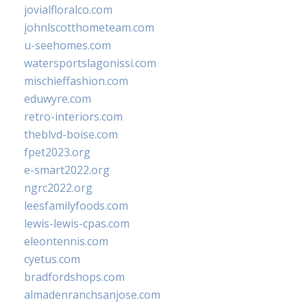
jovialfloralco.com
johnlscotthometeam.com
u-seehomes.com
watersportslagonissi.com
mischieffashion.com
eduwyre.com
retro-interiors.com
theblvd-boise.com
fpet2023.org
e-smart2022.org
ngrc2022.org
leesfamilyfoods.com
lewis-lewis-cpas.com
eleontennis.com
cyetus.com
bradfordshops.com
almadenranchsanjose.com