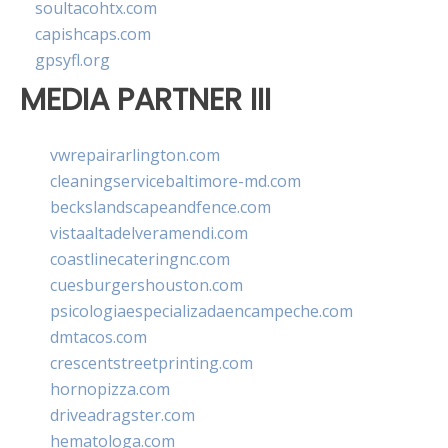
soultacohtx.com
capishcaps.com
gpsyfl.org
MEDIA PARTNER III
vwrepairarlington.com
cleaningservicebaltimore-md.com
beckslandscapeandfence.com
vistaaltadelveramendi.com
coastlinecateringnc.com
cuesburgershouston.com
psicologiaespecializadaencampeche.com
dmtacos.com
crescentstreetprinting.com
hornopizza.com
driveadragster.com
hematologa.com