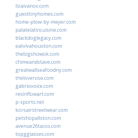
lizaivanov.com
guesttinyhomes.com
home-plow-by-meyer.com
palatelatincuisine.com
blackdoglegacy.com
eatvivahouston.com
thebigshowok.com
chimeandstave.com
greatwallseafoodny.com
theloverose.com
gabriovoice.com
resinflowart.com
p-sports.net
korsairstreetwear.com
petshopallston.com
avenue26tacos.com
topgglasses.com