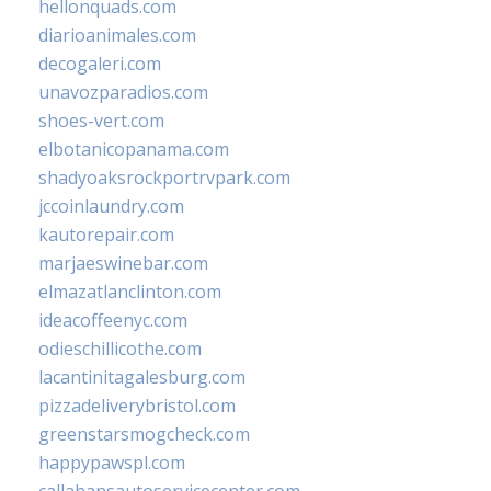
hellonquads.com
diarioanimales.com
decogaleri.com
unavozparadios.com
shoes-vert.com
elbotanicopanama.com
shadyoaksrockportrvpark.com
jccoinlaundry.com
kautorepair.com
marjaeswinebar.com
elmazatlanclinton.com
ideacoffeenyc.com
odieschillicothe.com
lacantinitagalesburg.com
pizzadeliverybristol.com
greenstarsmogcheck.com
happypawspl.com