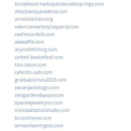
broadmoornailsspacoloradosprings.com
missblackpasadena.com
anneskitchen.org
valenciamarketytaqueria.com
reefrecordsllc.com
alawaffle.com
aryouthfishing.com
united-basketball.com
tios-tacos.com
cafecito-satx.com
graduacionviu2023.com
pecanjackstogo.com
zengardendayspa.com
sparklejewelryinc.com
ironcladtattoostudio.com
bruinshome.com
annascleaningsvc.com