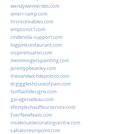
wendyweimerdds.com
ameri-camp.com
hrsreceivables.com
empconst1.com
cinderella-support.com
bigpinkrestaurant.com
inspirehuahin.com
memmingerspainting.com
jeremypbeasley.com
thesandwichdepotcos.com
drgiggleshouseofpain.com
hotflashdesigns.com
garagenadeau.com
lifestylechauffeurservice.com
EverNewNails.com
insideoutdecoratingcentre.com
salvatoresinpoint.com