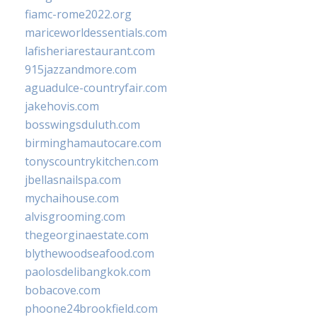
fiamc-rome2022.org
mariceworldessentials.com
lafisheriarestaurant.com
915jazzandmore.com
aguadulce-countryfair.com
jakehovis.com
bosswingsduluth.com
birminghamautocare.com
tonyscountrykitchen.com
jbellasnailspa.com
mychaihouse.com
alvisgrooming.com
thegeorginaestate.com
blythewoodseafood.com
paolosdelibangkok.com
bobacove.com
phoone24brookfield.com