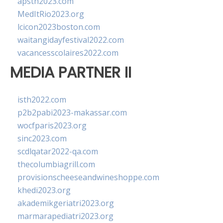
apsth2023.com
MedItRio2023.org
lcicon2023boston.com
waitangidayfestival2022.com
vacancesscolaires2022.com
MEDIA PARTNER II
isth2022.com
p2b2pabi2023-makassar.com
wocfparis2023.org
sinc2023.com
scdlqatar2022-qa.com
thecolumbiagrill.com
provisionscheeseandwineshoppe.com
khedi2023.org
akademikgeriatri2023.org
marmarapediatri2023.org