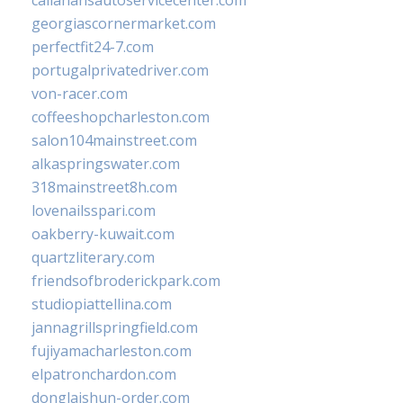
callahansautoservicecenter.com
georgiascornermarket.com
perfectfit24-7.com
portugalprivatedriver.com
von-racer.com
coffeeshopcharleston.com
salon104mainstreet.com
alkaspringswater.com
318mainstreet8h.com
lovenailsspari.com
oakberry-kuwait.com
quartzliterary.com
friendsofbroderickpark.com
studiopiattellina.com
jannagrillspringfield.com
fujiyamacharleston.com
elpatronchardon.com
donglaishun-order.com