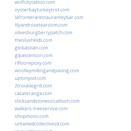
wolfcitytattoo.com
oysterbayturkeytrot.com
lafronterarestauranteybar.com
lilyandrosetearoom.com
olivesburgberrypatch.com
theslushkids.com
giobastian.com
glpascensori.com
rifloorepoxy.com
woolleymillingandpaving.com
uptonpvd.com
2troublegrill.com
casateranga.com
sticksandstonesstudiooh.com
walkers-treeservice.com
shopmossi.com
untamedcollectivesd.com