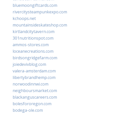
bluemoongiftcards.com
rivercitysteampunkexpo.com
kchoops.net
mountainsideskateshop.com
kirtlandcitytavern.com
301nutritionspot.com
ammos-stores.com
loceanecreations.com
birdsongridgefarm.com
joiedevivblog.com
valera-amsterdam.com
libertybrandhemp.com
norwoodinnwi.com
neighboursmarket.com
blackanguscareers.com
bolesfororegon.com
bodega-ole.com