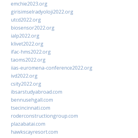
emchie2023.org
girisimselradyoloji2022.org
utcd2022.org
biosensor2022.org
ialp2022.org
klivet2022.org
ifac-hms2022.org
taoms2022.org
iias-euromena-conference2022.org
ivd2022.org
csity2022.org
ibsarstudyabroad.com
bennusehgall.com
tsecincinnati.com
roderconstructiongroup.com
plazabatai.com
hawkscayresort.com