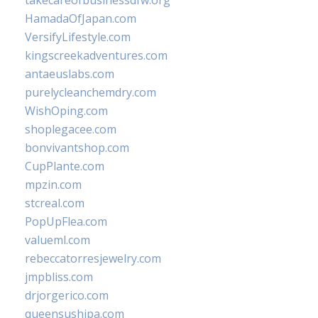
takecareofbusinessdfw.org
HamadaOfJapan.com
VersifyLifestyle.com
kingscreekadventures.com
antaeuslabs.com
purelycleanchemdry.com
WishOping.com
shoplegacee.com
bonvivantshop.com
CupPlante.com
mpzin.com
stcreal.com
PopUpFlea.com
valueml.com
rebeccatorresjewelry.com
jmpbliss.com
drjorgerico.com
queensushipa.com