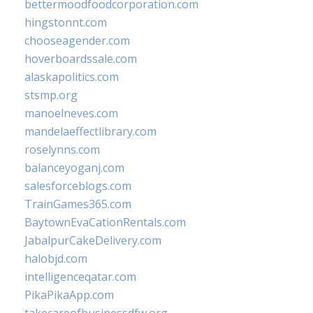
bettermoodfoodcorporation.com
hingstonnt.com
chooseagender.com
hoverboardssale.com
alaskapolitics.com
stsmp.org
manoelneves.com
mandelaeffectlibrary.com
roselynns.com
balanceyoganj.com
salesforceblogs.com
TrainGames365.com
BaytownEvaCationRentals.com
JabalpurCakeDelivery.com
halobjd.com
intelligenceqatar.com
PikaPikaApp.com