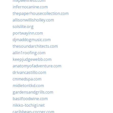
mxpwellness.com
infernocanine.com
thepaperhousecollection.com
allisonwillisholley.com
solslite.org
portwayinn.com
djmaddogmusic.com
thesoundarchitects.com
allin1roofing.com
keepjudgewebb.com
anatomyofadventure.com
drivancastillo.com
cmmedspa.com
midletontkd.com
gardensandgrills.com
basilfoodwine.com
nikko-tochigi.net
caribbean-corner.com