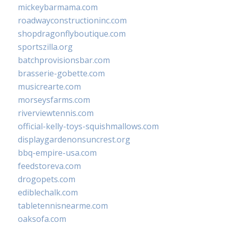
mickeybarmama.com
roadwayconstructioninc.com
shopdragonflyboutique.com
sportszilla.org
batchprovisionsbar.com
brasserie-gobette.com
musicrearte.com
morseysfarms.com
riverviewtennis.com
official-kelly-toys-squishmallows.com
displaygardenonsuncrest.org
bbq-empire-usa.com
feedstoreva.com
drogopets.com
ediblechalk.com
tabletennisnearme.com
oaksofa.com