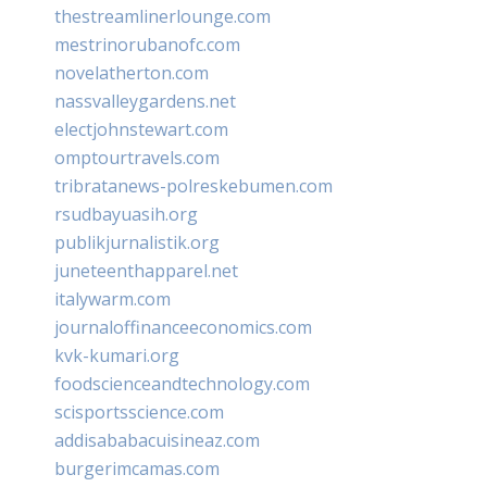
thestreamlinerlounge.com
mestrinorubanofc.com
novelatherton.com
nassvalleygardens.net
electjohnstewart.com
omptourtravels.com
tribratanews-polreskebumen.com
rsudbayuasih.org
publikjurnalistik.org
juneteenthapparel.net
italywarm.com
journaloffinanceeconomics.com
kvk-kumari.org
foodscienceandtechnology.com
scisportsscience.com
addisababacuisineaz.com
burgerimcamas.com