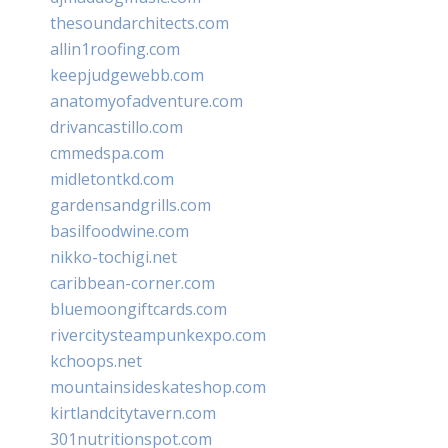
thesoundarchitects.com
allin1roofing.com
keepjudgewebb.com
anatomyofadventure.com
drivancastillo.com
cmmedspa.com
midletontkd.com
gardensandgrills.com
basilfoodwine.com
nikko-tochigi.net
caribbean-corner.com
bluemoongiftcards.com
rivercitysteampunkexpo.com
kchoops.net
mountainsideskateshop.com
kirtlandcitytavern.com
301nutritionspot.com