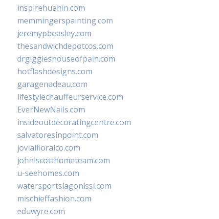
inspirehuahin.com
memmingerspainting.com
jeremypbeasley.com
thesandwichdepotcos.com
drgiggleshouseofpain.com
hotflashdesigns.com
garagenadeau.com
lifestylechauffeurservice.com
EverNewNails.com
insideoutdecoratingcentre.com
salvatoresinpoint.com
jovialfloralco.com
johnlscotthometeam.com
u-seehomes.com
watersportslagonissi.com
mischieffashion.com
eduwyre.com