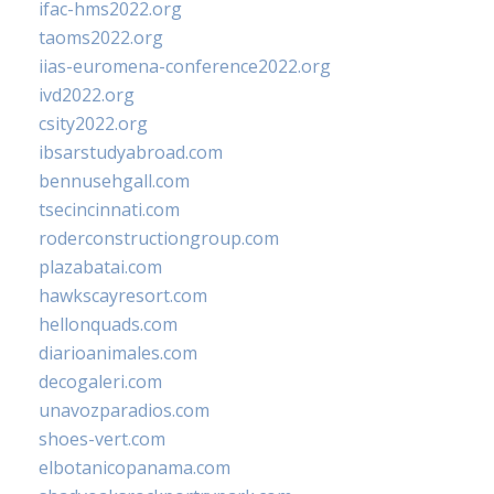
ifac-hms2022.org
taoms2022.org
iias-euromena-conference2022.org
ivd2022.org
csity2022.org
ibsarstudyabroad.com
bennusehgall.com
tsecincinnati.com
roderconstructiongroup.com
plazabatai.com
hawkscayresort.com
hellonquads.com
diarioanimales.com
decogaleri.com
unavozparadios.com
shoes-vert.com
elbotanicopanama.com