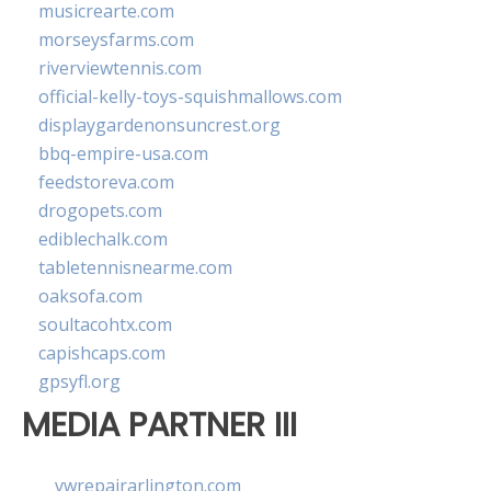
musicrearte.com
morseysfarms.com
riverviewtennis.com
official-kelly-toys-squishmallows.com
displaygardenonsuncrest.org
bbq-empire-usa.com
feedstoreva.com
drogopets.com
ediblechalk.com
tabletennisnearme.com
oaksofa.com
soultacohtx.com
capishcaps.com
gpsyfl.org
MEDIA PARTNER III
vwrepairarlington.com