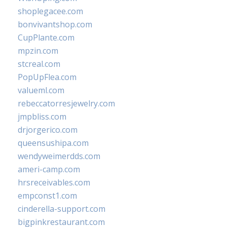
shoplegacee.com
bonvivantshop.com
CupPlante.com
mpzin.com
stcreal.com
PopUpFlea.com
valueml.com
rebeccatorresjewelry.com
jmpbliss.com
drjorgerico.com
queensushipa.com
wendyweimerdds.com
ameri-camp.com
hrsreceivables.com
empconst1.com
cinderella-support.com
bigpinkrestaurant.com