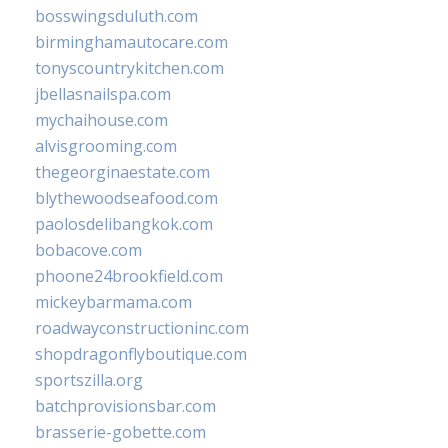
bosswingsduluth.com
birminghamautocare.com
tonyscountrykitchen.com
jbellasnailspa.com
mychaihouse.com
alvisgrooming.com
thegeorginaestate.com
blythewoodseafood.com
paolosdelibangkok.com
bobacove.com
phoone24brookfield.com
mickeybarmama.com
roadwayconstructioninc.com
shopdragonflyboutique.com
sportszilla.org
batchprovisionsbar.com
brasserie-gobette.com