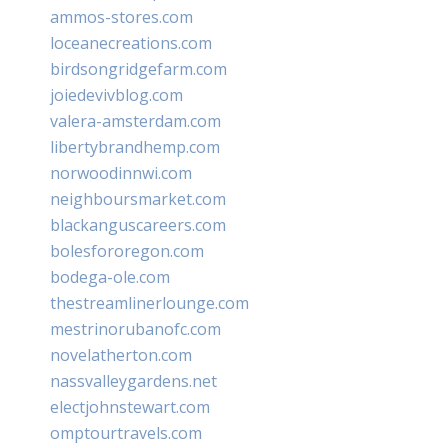
ammos-stores.com
loceanecreations.com
birdsongridgefarm.com
joiedevivblog.com
valera-amsterdam.com
libertybrandhemp.com
norwoodinnwi.com
neighboursmarket.com
blackanguscareers.com
bolesfororegon.com
bodega-ole.com
thestreamlinerlounge.com
mestrinorubanofc.com
novelatherton.com
nassvalleygardens.net
electjohnstewart.com
omptourtravels.com