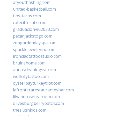
aryouthfishing.com
united-basketball.com
tios-tacos.com
cafecito-satx.com
graduacionviu2023.com
pecanjackstogo.com
zengardendayspa.com
sparklejewelryinc.com
ironcladtattoostudio.com
bruinshome.com
annascleaningsvc.com
wolfcitytattoo.com
oysterbayturkeytrot.com
lafronterarestauranteybar.com
lilyandrosetearoom.com
olivesburgberrypatch.com
theslushkids.com