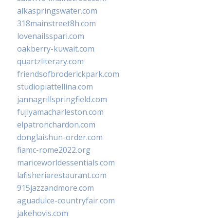
alkaspringswater.com
318mainstreet8h.com
lovenailsspari.com
oakberry-kuwait.com
quartzliterary.com
friendsofbroderickpark.com
studiopiattellina.com
jannagrillspringfield.com
fujiyamacharleston.com
elpatronchardon.com
donglaishun-order.com
fiamc-rome2022.org
mariceworldessentials.com
lafisheriarestaurant.com
915jazzandmore.com
aguadulce-countryfair.com
jakehovis.com