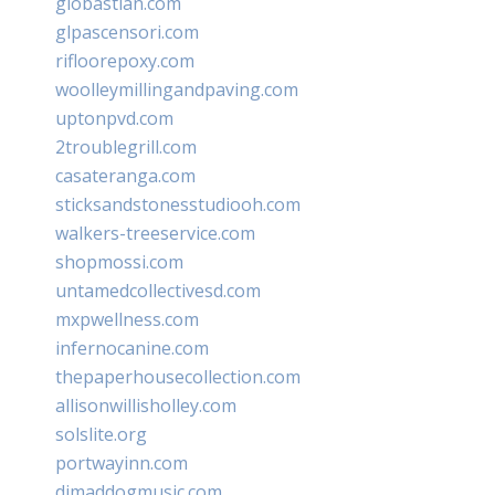
giobastian.com
glpascensori.com
rifloorepoxy.com
woolleymillingandpaving.com
uptonpvd.com
2troublegrill.com
casateranga.com
sticksandstonesstudiooh.com
walkers-treeservice.com
shopmossi.com
untamedcollectivesd.com
mxpwellness.com
infernocanine.com
thepaperhousecollection.com
allisonwillisholley.com
solslite.org
portwayinn.com
djmaddogmusic.com