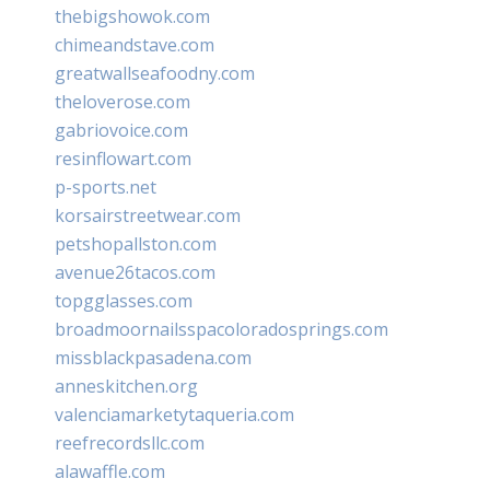
thebigshowok.com
chimeandstave.com
greatwallseafoodny.com
theloverose.com
gabriovoice.com
resinflowart.com
p-sports.net
korsairstreetwear.com
petshopallston.com
avenue26tacos.com
topgglasses.com
broadmoornailsspacoloradosprings.com
missblackpasadena.com
anneskitchen.org
valenciamarketytaqueria.com
reefrecordsllc.com
alawaffle.com