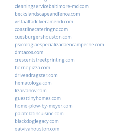
cleaningservicebaltimore-md.com
beckslandscapeandfence.com
vistaaltadelveramendi.com
coastlinecateringnc.com
cuesburgershouston.com
psicologiaespecializadaencampeche.com
dmtacos.com
crescentstreetprinting.com
hornopizza.com
driveadragster.com
hematologa.com
lizaivanov.com
guesttinyhomes.com
home-plow-by-meyer.com
palatelatincuisine.com
blackdoglegacy.com
eatvivahouston.com