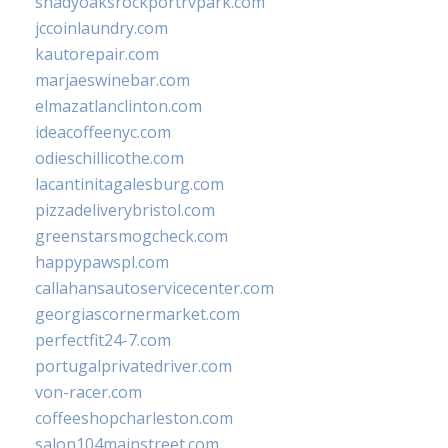
shadyoaksrockportrvpark.com
jccoinlaundry.com
kautorepair.com
marjaeswinebar.com
elmazatlanclinton.com
ideacoffeenyc.com
odieschillicothe.com
lacantinitagalesburg.com
pizzadeliverybristol.com
greenstarsmogcheck.com
happypawspl.com
callahansautoservicecenter.com
georgiascornermarket.com
perfectfit24-7.com
portugalprivatedriver.com
von-racer.com
coffeeshopcharleston.com
salon104mainstreet.com