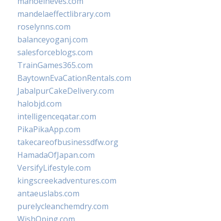
manoelneves.com
mandelaeffectlibrary.com
roselynns.com
balanceyoganj.com
salesforceblogs.com
TrainGames365.com
BaytownEvaCationRentals.com
JabalpurCakeDelivery.com
halobjd.com
intelligenceqatar.com
PikaPikaApp.com
takecareofbusinessdfw.org
HamadaOfJapan.com
VersifyLifestyle.com
kingscreekadventures.com
antaeuslabs.com
purelycleanchemdry.com
WishOping.com