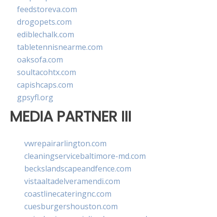
feedstoreva.com
drogopets.com
ediblechalk.com
tabletennisnearme.com
oaksofa.com
soultacohtx.com
capishcaps.com
gpsyfl.org
MEDIA PARTNER III
vwrepairarlington.com
cleaningservicebaltimore-md.com
beckslandscapeandfence.com
vistaaltadelveramendi.com
coastlinecateringnc.com
cuesburgershouston.com