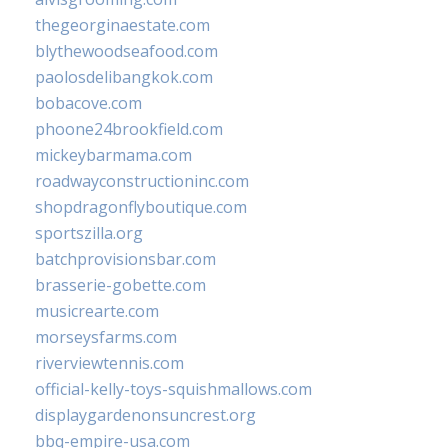
thegeorginaestate.com
blythewoodseafood.com
paolosdelibangkok.com
bobacove.com
phoone24brookfield.com
mickeybarmama.com
roadwayconstructioninc.com
shopdragonflyboutique.com
sportszilla.org
batchprovisionsbar.com
brasserie-gobette.com
musicrearte.com
morseysfarms.com
riverviewtennis.com
official-kelly-toys-squishmallows.com
displaygardenonsuncrest.org
bbq-empire-usa.com