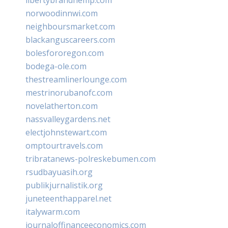
norwoodinnwi.com
neighboursmarket.com
blackanguscareers.com
bolesfororegon.com
bodega-ole.com
thestreamlinerlounge.com
mestrinorubanofc.com
novelatherton.com
nassvalleygardens.net
electjohnstewart.com
omptourtravels.com
tribratanews-polreskebumen.com
rsudbayuasih.org
publikjurnalistik.org
juneteenthapparel.net
italywarm.com
journaloffinanceeconomics.com