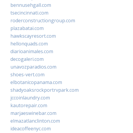
bennusehgall.com
tsecincinnati.com
roderconstructiongroup.com
plazabatai.com
hawkscayresort.com
hellonquads.com
diarioanimales.com
decogaleri.com
unavozparadios.com
shoes-vert.com
elbotanicopanama.com
shadyoaksrockportrvpark.com
jccoinlaundry.com
kautorepair.com
marjaeswinebar.com
elmazatlanclinton.com
ideacoffeenyc.com