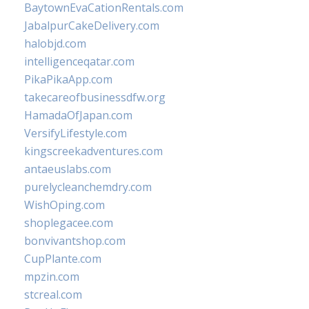
BaytownEvaCationRentals.com
JabalpurCakeDelivery.com
halobjd.com
intelligenceqatar.com
PikaPikaApp.com
takecareofbusinessdfw.org
HamadaOfJapan.com
VersifyLifestyle.com
kingscreekadventures.com
antaeuslabs.com
purelycleanchemdry.com
WishOping.com
shoplegacee.com
bonvivantshop.com
CupPlante.com
mpzin.com
stcreal.com