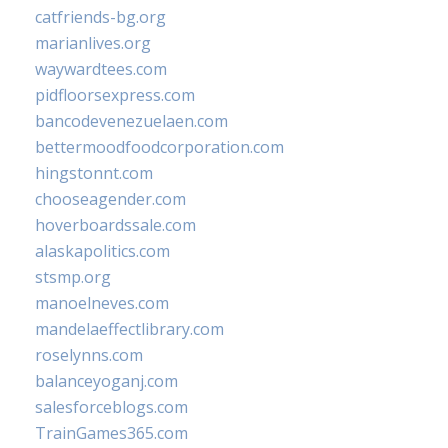
catfriends-bg.org
marianlives.org
waywardtees.com
pidfloorsexpress.com
bancodevenezuelaen.com
bettermoodfoodcorporation.com
hingstonnt.com
chooseagender.com
hoverboardssale.com
alaskapolitics.com
stsmp.org
manoelneves.com
mandelaeffectlibrary.com
roselynns.com
balanceyoganj.com
salesforceblogs.com
TrainGames365.com