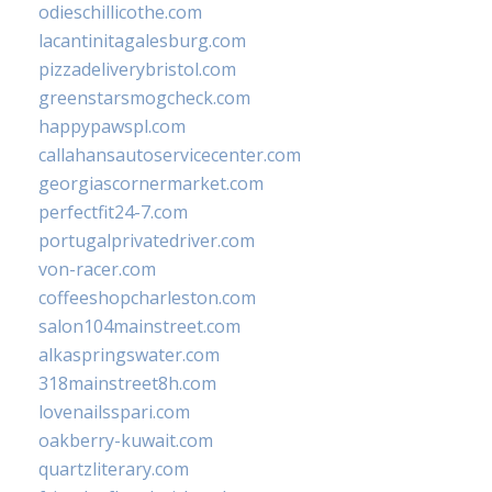
odieschillicothe.com
lacantinitagalesburg.com
pizzadeliverybristol.com
greenstarsmogcheck.com
happypawspl.com
callahansautoservicecenter.com
georgiascornermarket.com
perfectfit24-7.com
portugalprivatedriver.com
von-racer.com
coffeeshopcharleston.com
salon104mainstreet.com
alkaspringswater.com
318mainstreet8h.com
lovenailsspari.com
oakberry-kuwait.com
quartzliterary.com