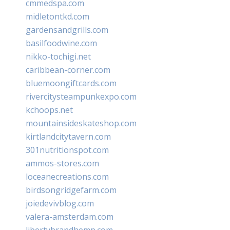
cmmedspa.com
midletontkd.com
gardensandgrills.com
basilfoodwine.com
nikko-tochigi.net
caribbean-corner.com
bluemoongiftcards.com
rivercitysteampunkexpo.com
kchoops.net
mountainsideskateshop.com
kirtlandcitytavern.com
301nutritionspot.com
ammos-stores.com
loceanecreations.com
birdsongridgefarm.com
joiedevivblog.com
valera-amsterdam.com
libertybrandhemp.com