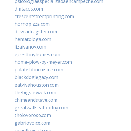
psicologiaespecializadaencampeche.com
dmtacos.com
crescentstreetprinting.com
hornopizza.com
driveadragster.com
hematologa.com
lizaivanov.com
guesttinyhomes.com
home-plow-by-meyer.com
palatelatincuisine.com
blackdoglegacy.com
eatvivahouston.com
thebigshowok.com
chimeandstave.com
greatwallseafoodny.com
theloverose.com
gabriovoice.com
resinflowart.com