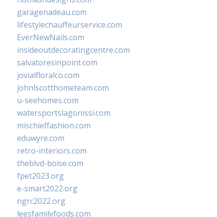
garagenadeau.com
lifestylechauffeurservice.com
EverNewNails.com
insideoutdecoratingcentre.com
salvatoresinpoint.com
jovialfloralco.com
johnlscotthometeam.com
u-seehomes.com
watersportslagonissi.com
mischieffashion.com
eduwyre.com
retro-interiors.com
theblvd-boise.com
fpet2023.org
e-smart2022.org
ngrc2022.org
leesfamilyfoods.com