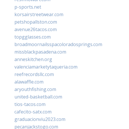
p-sports.net
korsairstreetwear.com
petshopallston.com
avenue26tacos.com
topgglasses.com
broadmoornailsspacoloradosprings.com
missblackpasadena.com
anneskitchen.org
valenciamarketytaqueria.com
reefrecordsllc.com
alawaffle.com
aryouthfishing.com
united-basketball.com
tios-tacos.com
cafecito-satx.com
graduacionviu2023.com
pecanjackstogo.com