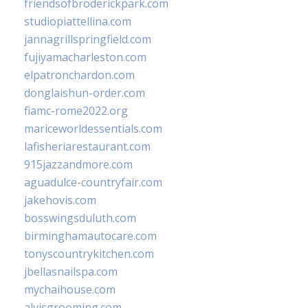
friendsofbroderickpark.com
studiopiattellina.com
jannagrillspringfield.com
fujiyamacharleston.com
elpatronchardon.com
donglaishun-order.com
fiamc-rome2022.org
mariceworldessentials.com
lafisheriarestaurant.com
915jazzandmore.com
aguadulce-countryfair.com
jakehovis.com
bosswingsduluth.com
birminghamautocare.com
tonyscountrykitchen.com
jbellasnailspa.com
mychaihouse.com
alvisgrooming.com