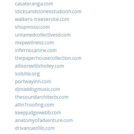
casateranga.com
sticksandstonesstudiooh.com
walkers-treeservice.com
shopmossi.com
untamedcollectivesd.com
mxpwellness.com
infernocanine.com
thepaperhousecollection.com
allisonwillisholley.com
solslite.org
portwayinn.com
djmaddogmusic.com
thesoundarchitects.com
allin1roofing.com
keepjudgewebb.com
anatomyofadventure.com
drivancastillo.com