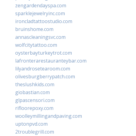
zengardendayspa.com
sparklejewelryinc.com
ironcladtattoostudio.com
bruinshome.com
annascleaningsvc.com
wolfcitytattoo.com
oysterbayturkeytrot.com
lafronterarestauranteybar.com
lilyandrosetearoom.com
olivesburgberrypatch.com
theslushkids.com
giobastian.com
glpascensori.com
rifloorepoxy.com
woolleymillingandpaving.com
uptonpvd.com
2troublegrill.com