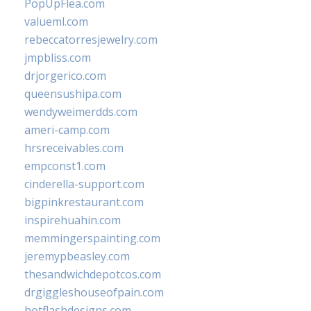
PopUpFlea.com
valueml.com
rebeccatorresjewelry.com
jmpbliss.com
drjorgerico.com
queensushipa.com
wendyweimerdds.com
ameri-camp.com
hrsreceivables.com
empconst1.com
cinderella-support.com
bigpinkrestaurant.com
inspirehuahin.com
memmingerspainting.com
jeremypbeasley.com
thesandwichdepotcos.com
drgiggleshouseofpain.com
hotflashdesigns.com