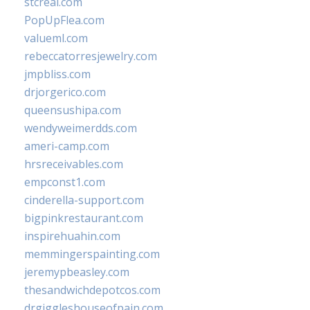
stcreal.com
PopUpFlea.com
valueml.com
rebeccatorresjewelry.com
jmpbliss.com
drjorgerico.com
queensushipa.com
wendyweimerdds.com
ameri-camp.com
hrsreceivables.com
empconst1.com
cinderella-support.com
bigpinkrestaurant.com
inspirehuahin.com
memmingerspainting.com
jeremypbeasley.com
thesandwichdepotcos.com
drgiggleshouseofpain.com