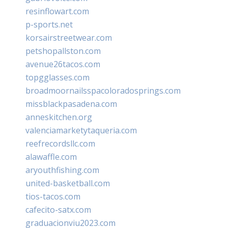
resinflowart.com
p-sports.net
korsairstreetwear.com
petshopallston.com
avenue26tacos.com
topgglasses.com
broadmoornailsspacoloradosprings.com
missblackpasadena.com
anneskitchen.org
valenciamarketytaqueria.com
reefrecordsllc.com
alawaffle.com
aryouthfishing.com
united-basketball.com
tios-tacos.com
cafecito-satx.com
graduacionviu2023.com