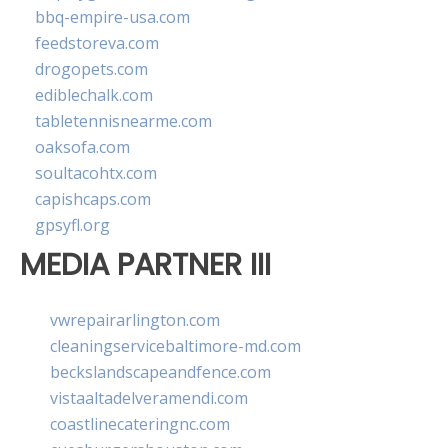
bbq-empire-usa.com
feedstoreva.com
drogopets.com
ediblechalk.com
tabletennisnearme.com
oaksofa.com
soultacohtx.com
capishcaps.com
gpsyfl.org
MEDIA PARTNER III
vwrepairarlington.com
cleaningservicebaltimore-md.com
beckslandscapeandfence.com
vistaaltadelveramendi.com
coastlinecateringnc.com