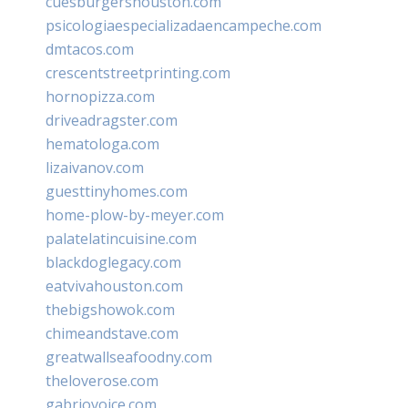
cuesburgershouston.com
psicologiaespecializadaencampeche.com
dmtacos.com
crescentstreetprinting.com
hornopizza.com
driveadragster.com
hematologa.com
lizaivanov.com
guesttinyhomes.com
home-plow-by-meyer.com
palatelatincuisine.com
blackdoglegacy.com
eatvivahouston.com
thebigshowok.com
chimeandstave.com
greatwallseafoodny.com
theloverose.com
gabriovoice.com