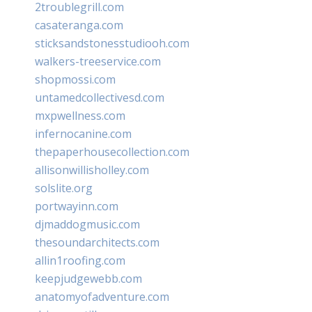
2troublegrill.com
casateranga.com
sticksandstonesstudiooh.com
walkers-treeservice.com
shopmossi.com
untamedcollectivesd.com
mxpwellness.com
infernocanine.com
thepaperhousecollection.com
allisonwillisholley.com
solslite.org
portwayinn.com
djmaddogmusic.com
thesoundarchitects.com
allin1roofing.com
keepjudgewebb.com
anatomyofadventure.com