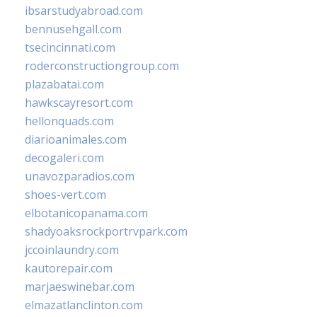
ibsarstudyabroad.com
bennusehgall.com
tsecincinnati.com
roderconstructiongroup.com
plazabatai.com
hawkscayresort.com
hellonquads.com
diarioanimales.com
decogaleri.com
unavozparadios.com
shoes-vert.com
elbotanicopanama.com
shadyoaksrockportrvpark.com
jccoinlaundry.com
kautorepair.com
marjaeswinebar.com
elmazatlanclinton.com