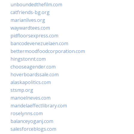
unboundedthefilm.com
catfriends-bg.org
marianlives.org
waywardtees.com
pidfloorsexpress.com
bancodevenezuelaen.com
bettermoodfoodcorporation.com
hingstonnt.com
chooseagender.com
hoverboardssale.com
alaskapolitics.com
stsmp.org
manoelneves.com
mandelaeffectlibrary.com
roselynns.com
balanceyoganj.com
salesforceblogs.com