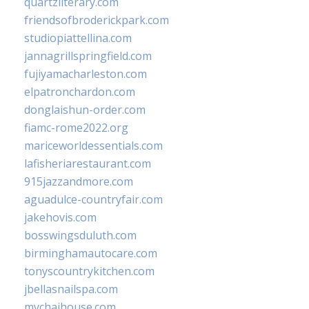
quartzliterary.com
friendsofbroderickpark.com
studiopiattellina.com
jannagrillspringfield.com
fujiyamacharleston.com
elpatronchardon.com
donglaishun-order.com
fiamc-rome2022.org
mariceworldessentials.com
lafisheriarestaurant.com
915jazzandmore.com
aguadulce-countryfair.com
jakehovis.com
bosswingsduluth.com
birminghamautocare.com
tonyscountrykitchen.com
jbellasnailspa.com
mychaihouse.com