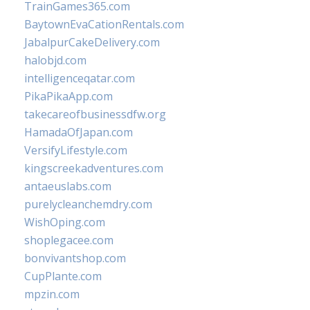
TrainGames365.com
BaytownEvaCationRentals.com
JabalpurCakeDelivery.com
halobjd.com
intelligenceqatar.com
PikaPikaApp.com
takecareofbusinessdfw.org
HamadaOfJapan.com
VersifyLifestyle.com
kingscreekadventures.com
antaeuslabs.com
purelycleanchemdry.com
WishOping.com
shoplegacee.com
bonvivantshop.com
CupPlante.com
mpzin.com