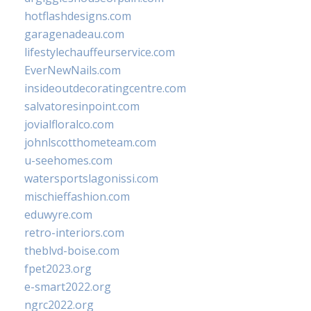
hotflashdesigns.com
garagenadeau.com
lifestylechauffeurservice.com
EverNewNails.com
insideoutdecoratingcentre.com
salvatoresinpoint.com
jovialfloralco.com
johnlscotthometeam.com
u-seehomes.com
watersportslagonissi.com
mischieffashion.com
eduwyre.com
retro-interiors.com
theblvd-boise.com
fpet2023.org
e-smart2022.org
ngrc2022.org