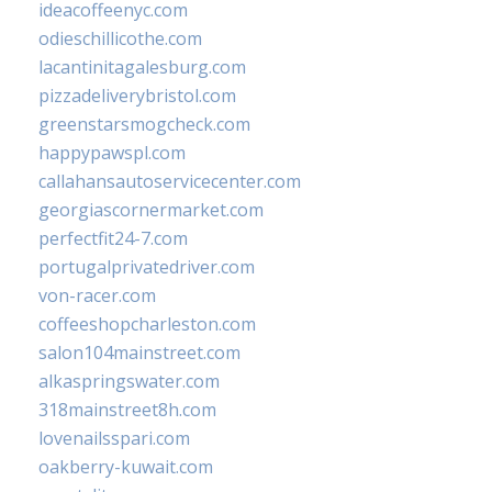
ideacoffeenyc.com
odieschillicothe.com
lacantinitagalesburg.com
pizzadeliverybristol.com
greenstarsmogcheck.com
happypawspl.com
callahansautoservicecenter.com
georgiascornermarket.com
perfectfit24-7.com
portugalprivatedriver.com
von-racer.com
coffeeshopcharleston.com
salon104mainstreet.com
alkaspringswater.com
318mainstreet8h.com
lovenailsspari.com
oakberry-kuwait.com