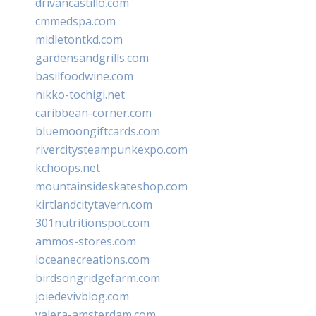
drivancastillo.com
cmmedspa.com
midletontkd.com
gardensandgrills.com
basilfoodwine.com
nikko-tochigi.net
caribbean-corner.com
bluemoongiftcards.com
rivercitysteampunkexpo.com
kchoops.net
mountainsideskateshop.com
kirtlandcitytavern.com
301nutritionspot.com
ammos-stores.com
loceanecreations.com
birdsongridgefarm.com
joiedevivblog.com
valera-amsterdam.com