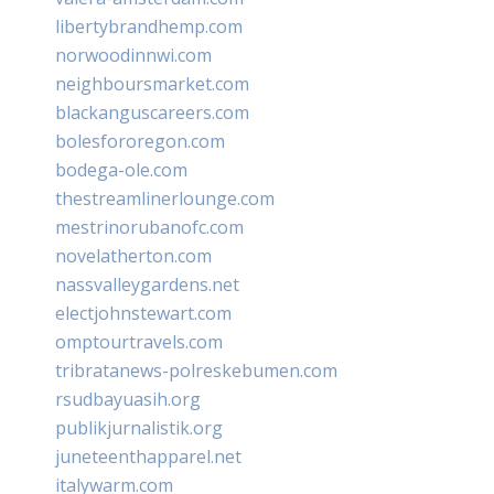
libertybrandhemp.com
norwoodinnwi.com
neighboursmarket.com
blackanguscareers.com
bolesfororegon.com
bodega-ole.com
thestreamlinerlounge.com
mestrinorubanofc.com
novelatherton.com
nassvalleygardens.net
electjohnstewart.com
omptourtravels.com
tribratanews-polreskebumen.com
rsudbayuasih.org
publikjurnalistik.org
juneteenthapparel.net
italywarm.com