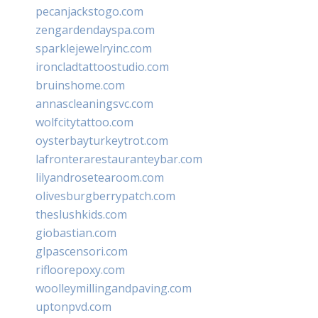
pecanjackstogo.com
zengardendayspa.com
sparklejewelryinc.com
ironcladtattoostudio.com
bruinshome.com
annascleaningsvc.com
wolfcitytattoo.com
oysterbayturkeytrot.com
lafronterarestauranteybar.com
lilyandrosetearoom.com
olivesburgberrypatch.com
theslushkids.com
giobastian.com
glpascensori.com
rifloorepoxy.com
woolleymillingandpaving.com
uptonpvd.com