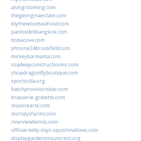
alvisgrooming.com
thegeorginaestate.com
blythewoodseafood.com
paolosdelibangkok.com
bobacove.com
phoone24brookfield.com
mickeybarmama.com
roadwayconstructioninc.com
shopdragonflyboutique.com
sportszilla.org
batchprovisionsbar.com
brasserie-gobette.com
musicrearte.com
morseysfarms.com
riverviewtennis.com
official-kelly-toys-squishmallows.com
displaygardenonsuncrest.org