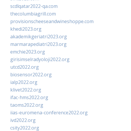
scdlqatar2022-qa.com
thecolumbiagrill.com
provisionscheeseandwineshoppe.com
khedi2023.org
akademikgeriatri2023.org
marmarapediatri2023.org
emchie2023.org
girisimselradyoloji2022.org
utcd2022.org
biosensor2022.org
ialp2022.org
klivet2022.org
ifac-hms2022.org
taoms2022.org
iias-euromena-conference2022.org
ivd2022.org
csity2022.org