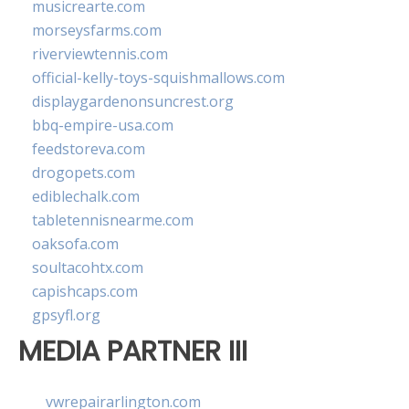
musicrearte.com
morseysfarms.com
riverviewtennis.com
official-kelly-toys-squishmallows.com
displaygardenonsuncrest.org
bbq-empire-usa.com
feedstoreva.com
drogopets.com
ediblechalk.com
tabletennisnearme.com
oaksofa.com
soultacohtx.com
capishcaps.com
gpsyfl.org
MEDIA PARTNER III
vwrepairarlington.com