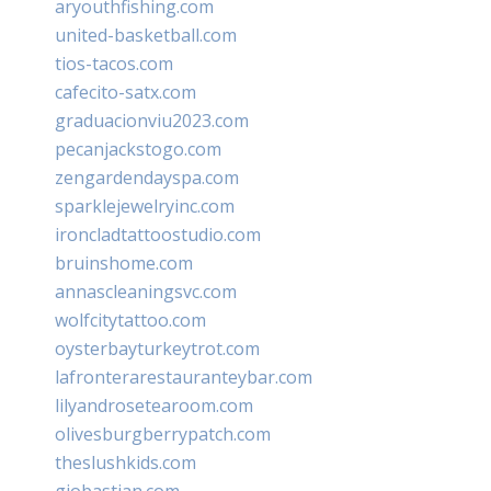
aryouthfishing.com
united-basketball.com
tios-tacos.com
cafecito-satx.com
graduacionviu2023.com
pecanjackstogo.com
zengardendayspa.com
sparklejewelryinc.com
ironcladtattoostudio.com
bruinshome.com
annascleaningsvc.com
wolfcitytattoo.com
oysterbayturkeytrot.com
lafronterarestauranteybar.com
lilyandrosetearoom.com
olivesburgberrypatch.com
theslushkids.com
giobastian.com