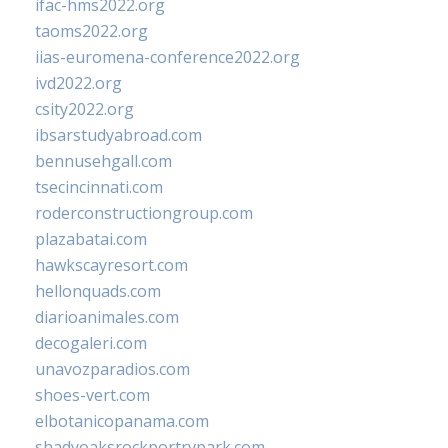
ifac-hms2022.org
taoms2022.org
iias-euromena-conference2022.org
ivd2022.org
csity2022.org
ibsarstudyabroad.com
bennusehgall.com
tsecincinnati.com
roderconstructiongroup.com
plazabatai.com
hawkscayresort.com
hellonquads.com
diarioanimales.com
decogaleri.com
unavozparadios.com
shoes-vert.com
elbotanicopanama.com
shadyoaksrockportrvpark.com