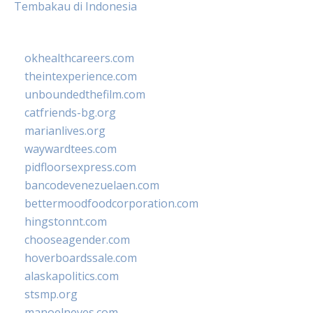
Tembakau di Indonesia
okhealthcareers.com
theintexperience.com
unboundedthefilm.com
catfriends-bg.org
marianlives.org
waywardtees.com
pidfloorsexpress.com
bancodevenezuelaen.com
bettermoodfoodcorporation.com
hingstonnt.com
chooseagender.com
hoverboardssale.com
alaskapolitics.com
stsmp.org
manoelneves.com