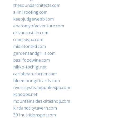
thesoundarchitects.com
allin1roofing.com
keepjudgewebb.com
anatomyofadventure.com
drivancastillo.com
cmmedspa.com
midletontkd.com
gardensandgrills.com
basilfoodwine.com
nikko-tochigi.net
caribbean-corner.com
bluemoongiftcards.com
rivercitysteampunkexpo.com
kchoops.net
mountainsideskateshop.com
kirtlandcitytavern.com
301nutritionspot.com