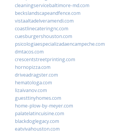
cleaningservicebaltimore-md.com
beckslandscapeandfence.com
vistaaltadelveramendi.com
coastlinecateringnc.com
cuesburgershouston.com
psicologiaespecializadaencampeche.com
dmtacos.com
crescentstreetprinting.com
hornopizza.com
driveadragster.com
hematologa.com
lizaivanov.com
guesttinyhomes.com
home-plow-by-meyer.com
palatelatincuisine.com
blackdoglegacy.com
eatvivahouston.com