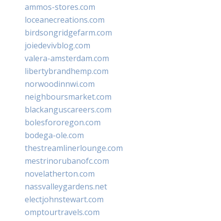
ammos-stores.com
loceanecreations.com
birdsongridgefarm.com
joiedevivblog.com
valera-amsterdam.com
libertybrandhemp.com
norwoodinnwi.com
neighboursmarket.com
blackanguscareers.com
bolesfororegon.com
bodega-ole.com
thestreamlinerlounge.com
mestrinorubanofc.com
novelatherton.com
nassvalleygardens.net
electjohnstewart.com
omptourtravels.com