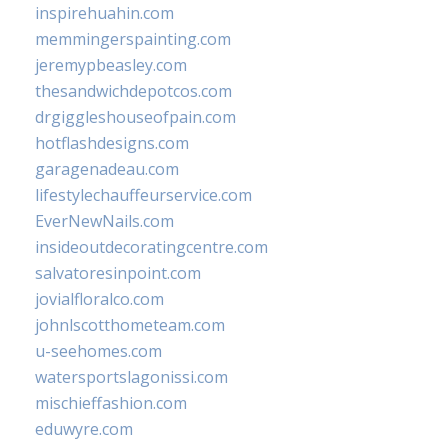
inspirehuahin.com
memmingerspainting.com
jeremypbeasley.com
thesandwichdepotcos.com
drgiggleshouseofpain.com
hotflashdesigns.com
garagenadeau.com
lifestylechauffeurservice.com
EverNewNails.com
insideoutdecoratingcentre.com
salvatoresinpoint.com
jovialfloralco.com
johnlscotthometeam.com
u-seehomes.com
watersportslagonissi.com
mischieffashion.com
eduwyre.com