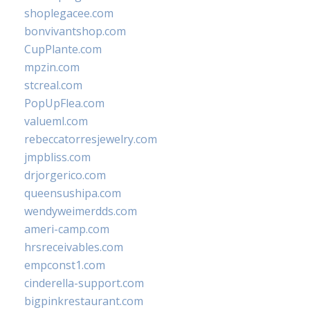
shoplegacee.com
bonvivantshop.com
CupPlante.com
mpzin.com
stcreal.com
PopUpFlea.com
valueml.com
rebeccatorresjewelry.com
jmpbliss.com
drjorgerico.com
queensushipa.com
wendyweimerdds.com
ameri-camp.com
hrsreceivables.com
empconst1.com
cinderella-support.com
bigpinkrestaurant.com