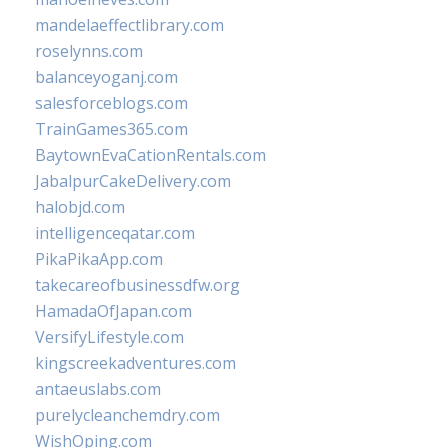
mandelaeffectlibrary.com
roselynns.com
balanceyoganj.com
salesforceblogs.com
TrainGames365.com
BaytownEvaCationRentals.com
JabalpurCakeDelivery.com
halobjd.com
intelligenceqatar.com
PikaPikaApp.com
takecareofbusinessdfw.org
HamadaOfJapan.com
VersifyLifestyle.com
kingscreekadventures.com
antaeuslabs.com
purelycleanchemdry.com
WishOping.com