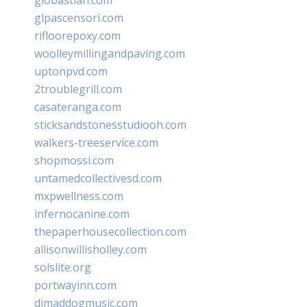
glpascensori.com
rifloorepoxy.com
woolleymillingandpaving.com
uptonpvd.com
2troublegrill.com
casateranga.com
sticksandstonesstudiooh.com
walkers-treeservice.com
shopmossi.com
untamedcollectivesd.com
mxpwellness.com
infernocanine.com
thepaperhousecollection.com
allisonwillisholley.com
solslite.org
portwayinn.com
djmaddogmusic.com