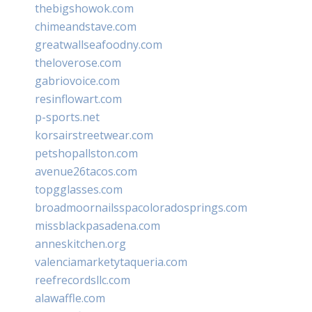
thebigshowok.com
chimeandstave.com
greatwallseafoodny.com
theloverose.com
gabriovoice.com
resinflowart.com
p-sports.net
korsairstreetwear.com
petshopallston.com
avenue26tacos.com
topgglasses.com
broadmoornailsspacoloradosprings.com
missblackpasadena.com
anneskitchen.org
valenciamarketytaqueria.com
reefrecordsllc.com
alawaffle.com