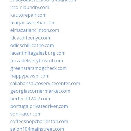
jccoinlaundry.com
kautorepair.com
marjaeswinebar.com
elmazatlanclinton.com
ideacoffeenyc.com
odieschillicothe.com
lacantinitagalesburg.com
pizzadeliverybristol.com
greenstarsmogcheck.com
happypawspl.com
callahansautoservicecenter.com
georgiascornermarket.com
perfectfit24-7.com
portugalprivatedriver.com
von-racer.com
coffeeshopcharleston.com
salon104mainstreet.com