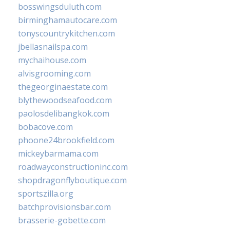
bosswingsduluth.com
birminghamautocare.com
tonyscountrykitchen.com
jbellasnailspa.com
mychaihouse.com
alvisgrooming.com
thegeorginaestate.com
blythewoodseafood.com
paolosdelibangkok.com
bobacove.com
phoone24brookfield.com
mickeybarmama.com
roadwayconstructioninc.com
shopdragonflyboutique.com
sportszilla.org
batchprovisionsbar.com
brasserie-gobette.com