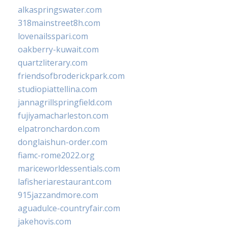
alkaspringswater.com
318mainstreet8h.com
lovenailsspari.com
oakberry-kuwait.com
quartzliterary.com
friendsofbroderickpark.com
studiopiattellina.com
jannagrillspringfield.com
fujiyamacharleston.com
elpatronchardon.com
donglaishun-order.com
fiamc-rome2022.org
mariceworldessentials.com
lafisheriarestaurant.com
915jazzandmore.com
aguadulce-countryfair.com
jakehovis.com