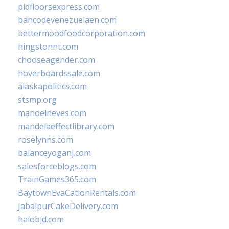
pidfloorsexpress.com
bancodevenezuelaen.com
bettermoodfoodcorporation.com
hingstonnt.com
chooseagender.com
hoverboardssale.com
alaskapolitics.com
stsmp.org
manoelneves.com
mandelaeffectlibrary.com
roselynns.com
balanceyoganj.com
salesforceblogs.com
TrainGames365.com
BaytownEvaCationRentals.com
JabalpurCakeDelivery.com
halobjd.com