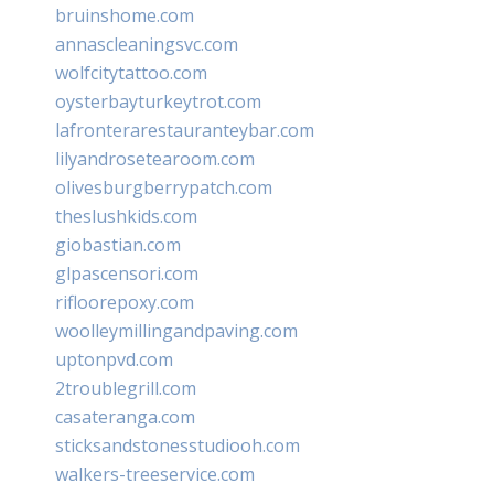
bruinshome.com
annascleaningsvc.com
wolfcitytattoo.com
oysterbayturkeytrot.com
lafronterarestauranteybar.com
lilyandrosetearoom.com
olivesburgberrypatch.com
theslushkids.com
giobastian.com
glpascensori.com
rifloorepoxy.com
woolleymillingandpaving.com
uptonpvd.com
2troublegrill.com
casateranga.com
sticksandstonesstudiooh.com
walkers-treeservice.com