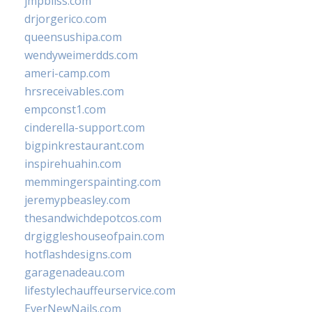
jmpbliss.com
drjorgerico.com
queensushipa.com
wendyweimerdds.com
ameri-camp.com
hrsreceivables.com
empconst1.com
cinderella-support.com
bigpinkrestaurant.com
inspirehuahin.com
memmingerspainting.com
jeremypbeasley.com
thesandwichdepotcos.com
drgiggleshouseofpain.com
hotflashdesigns.com
garagenadeau.com
lifestylechauffeurservice.com
EverNewNails.com