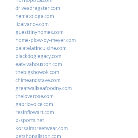
driveadragster.com
hematologa.com
lizaivanov.com
guesttinyhomes.com
home-plow-by-meyer.com
palatelatincuisine.com
blackdoglegacy.com
eatvivahouston.com
thebigshowok.com
chimeandstave.com
greatwallseafoodny.com
theloverose.com
gabriovoice.com
resinflowart.com
p-sports.net
korsairstreetwear.com
petshopallston.com