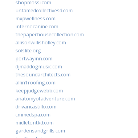
shopmossi.com
untamedcollectivesd.com
mxpwellness.com
infernocanine.com
thepaperhousecollection.com
allisonwillisholley.com
solslite.org
portwayinn.com
djmaddogmusic.com
thesoundarchitects.com
allin1roofing.com
keepjudgewebb.com
anatomyofadventure.com
drivancastillo.com
cmmedspa.com
midletontkd.com
gardensandgrills.com