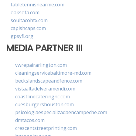
tabletennisnearme.com
oaksofa.com
soultacohtx.com
capishcaps.com
gpsyfl.org
MEDIA PARTNER III
vwrepairarlington.com
cleaningservicebaltimore-md.com
beckslandscapeandfence.com
vistaaltadelveramendi.com
coastlinecateringnc.com
cuesburgershouston.com
psicologiaespecializadaencampeche.com
dmtacos.com
crescentstreetprinting.com
hornopizza.com