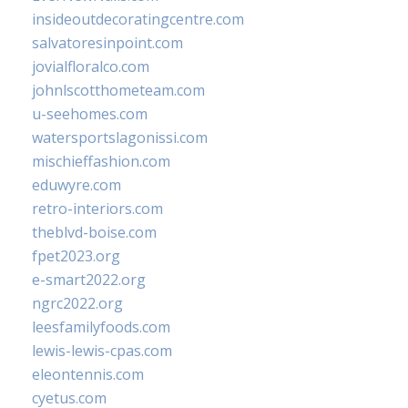
insideoutdecoratingcentre.com
salvatoresinpoint.com
jovialfloralco.com
johnlscotthometeam.com
u-seehomes.com
watersportslagonissi.com
mischieffashion.com
eduwyre.com
retro-interiors.com
theblvd-boise.com
fpet2023.org
e-smart2022.org
ngrc2022.org
leesfamilyfoods.com
lewis-lewis-cpas.com
eleontennis.com
cyetus.com