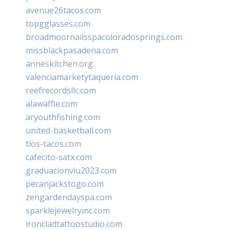
avenue26tacos.com
topgglasses.com
broadmoornailsspacoloradosprings.com
missblackpasadena.com
anneskitchen.org
valenciamarketytaqueria.com
reefrecordsllc.com
alawaffle.com
aryouthfishing.com
united-basketball.com
tios-tacos.com
cafecito-satx.com
graduacionviu2023.com
pecanjackstogo.com
zengardendayspa.com
sparklejewelryinc.com
ironcladtattoostudio.com