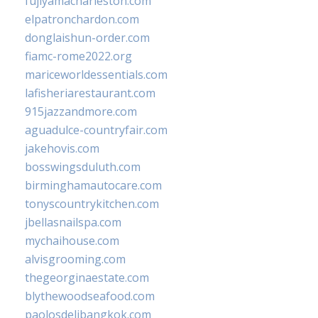
fujiyamacharleston.com
elpatronchardon.com
donglaishun-order.com
fiamc-rome2022.org
mariceworldessentials.com
lafisheriarestaurant.com
915jazzandmore.com
aguadulce-countryfair.com
jakehovis.com
bosswingsduluth.com
birminghamautocare.com
tonyscountrykitchen.com
jbellasnailspa.com
mychaihouse.com
alvisgrooming.com
thegeorginaestate.com
blythewoodseafood.com
paolosdelibangkok.com