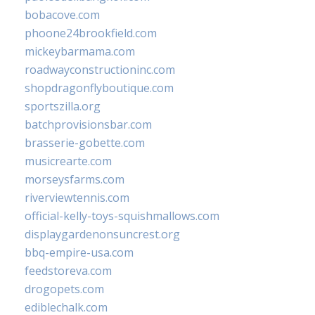
bobacove.com
phoone24brookfield.com
mickeybarmama.com
roadwayconstructioninc.com
shopdragonflyboutique.com
sportszilla.org
batchprovisionsbar.com
brasserie-gobette.com
musicrearte.com
morseysfarms.com
riverviewtennis.com
official-kelly-toys-squishmallows.com
displaygardenonsuncrest.org
bbq-empire-usa.com
feedstoreva.com
drogopets.com
ediblechalk.com