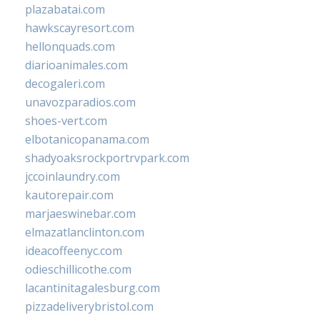
plazabatai.com
hawkscayresort.com
hellonquads.com
diarioanimales.com
decogaleri.com
unavozparadios.com
shoes-vert.com
elbotanicopanama.com
shadyoaksrockportrvpark.com
jccoinlaundry.com
kautorepair.com
marjaeswinebar.com
elmazatlanclinton.com
ideacoffeenyc.com
odieschillicothe.com
lacantinitagalesburg.com
pizzadeliverybristol.com