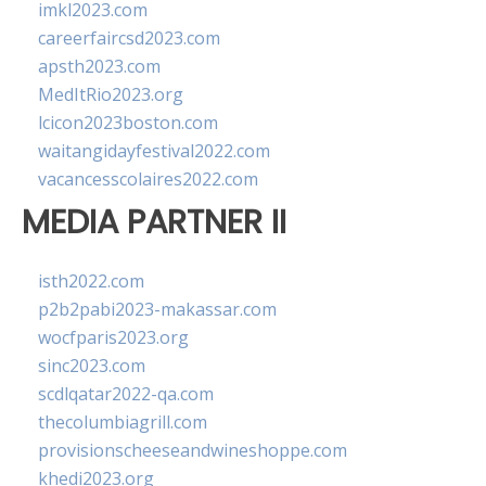
imkl2023.com
careerfaircsd2023.com
apsth2023.com
MedItRio2023.org
lcicon2023boston.com
waitangidayfestival2022.com
vacancesscolaires2022.com
MEDIA PARTNER II
isth2022.com
p2b2pabi2023-makassar.com
wocfparis2023.org
sinc2023.com
scdlqatar2022-qa.com
thecolumbiagrill.com
provisionscheeseandwineshoppe.com
khedi2023.org