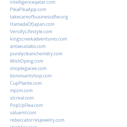
intelligenceqatar.com
PikaPikaApp.com
takecareofbusinessdfw.org
HamadaOfJapan.com
VersifyLifestyle.com
kingscreekadventures.com
antaeuslabs.com
purelycleanchemdry.com
WishOping.com
shoplegacee.com
bonvivantshop.com
CupPlante.com
mpzin.com
stcreal.com
PopUpFlea.com
valueml.com
rebeccatorresjewelry.com