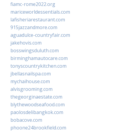
fiamc-rome2022.org
mariceworldessentials.com
lafisheriarestaurant.com
915jazzandmore.com
aguadulce-countryfair.com
jakehovis.com
bosswingsduluth.com
birminghamautocare.com
tonyscountrykitchen.com
jbellasnailspa.com
mychaihouse.com
alvisgrooming.com
thegeorginaestate.com
blythewoodseafood.com
paolosdelibangkok.com
bobacove.com
phoone24brookfield.com