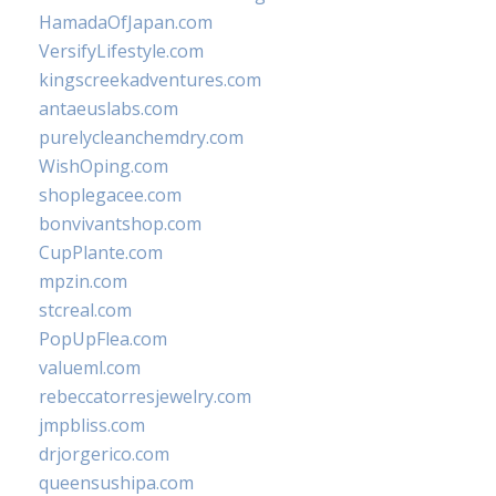
HamadaOfJapan.com
VersifyLifestyle.com
kingscreekadventures.com
antaeuslabs.com
purelycleanchemdry.com
WishOping.com
shoplegacee.com
bonvivantshop.com
CupPlante.com
mpzin.com
stcreal.com
PopUpFlea.com
valueml.com
rebeccatorresjewelry.com
jmpbliss.com
drjorgerico.com
queensushipa.com