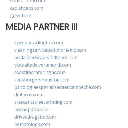
soultacohtx.com
capishcaps.com
gpsyfl.org
MEDIA PARTNER III
vwrepairarlington.com
cleaningservicebaltimore-md.com
beckslandscapeandfence.com
vistaaltadelveramendi.com
coastlinecateringnc.com
cuesburgershouston.com
psicologiaespecializadaencampeche.com
dmtacos.com
crescentstreetprinting.com
hornopizza.com
driveadragster.com
hematologa.com