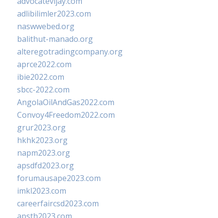
advocatevijay.com
adlibilimler2023.com
naswwebed.org
balithut-manado.org
alteregotradingcompany.org
aprce2022.com
ibie2022.com
sbcc-2022.com
AngolaOilAndGas2022.com
Convoy4Freedom2022.com
grur2023.org
hkhk2023.org
napm2023.org
apsdfd2023.org
forumausape2023.com
imkl2023.com
careerfaircsd2023.com
apsth2023.com