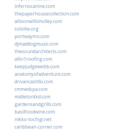
infernocanine.com
thepaperhousecollection.com
allisonwillisholley.com
solslite.org
portwayinn.com
djmaddogmusic.com
thesoundarchitects.com
allin1roofing.com
keepjudgewebb.com
anatomyofadventure.com
drivancastillo.com
cmmedspa.com
midletontkd.com
gardensandgrills.com
basilfoodwine.com
nikko-tochigi.net
caribbean-corner.com