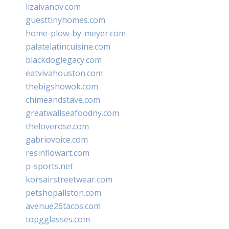
lizaivanov.com
guesttinyhomes.com
home-plow-by-meyer.com
palatelatincuisine.com
blackdoglegacy.com
eatvivahouston.com
thebigshowok.com
chimeandstave.com
greatwallseafoodny.com
theloverose.com
gabriovoice.com
resinflowart.com
p-sports.net
korsairstreetwear.com
petshopallston.com
avenue26tacos.com
topgglasses.com