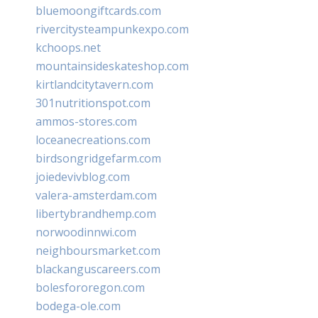
bluemoongiftcards.com
rivercitysteampunkexpo.com
kchoops.net
mountainsideskateshop.com
kirtlandcitytavern.com
301nutritionspot.com
ammos-stores.com
loceanecreations.com
birdsongridgefarm.com
joiedevivblog.com
valera-amsterdam.com
libertybrandhemp.com
norwoodinnwi.com
neighboursmarket.com
blackanguscareers.com
bolesfororegon.com
bodega-ole.com