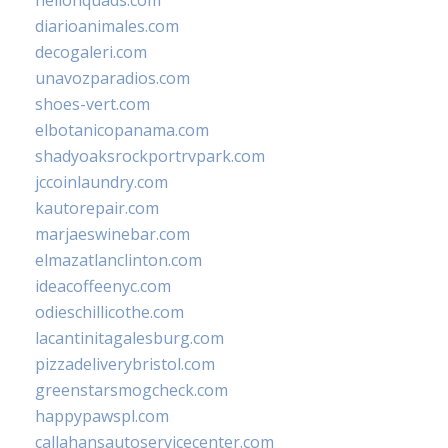
hellonquads.com
diarioanimales.com
decogaleri.com
unavozparadios.com
shoes-vert.com
elbotanicopanama.com
shadyoaksrockportrvpark.com
jccoinlaundry.com
kautorepair.com
marjaeswinebar.com
elmazatlanclinton.com
ideacoffeenyc.com
odieschillicothe.com
lacantinitagalesburg.com
pizzadeliverybristol.com
greenstarsmogcheck.com
happypawspl.com
callahansautoservicecenter.com