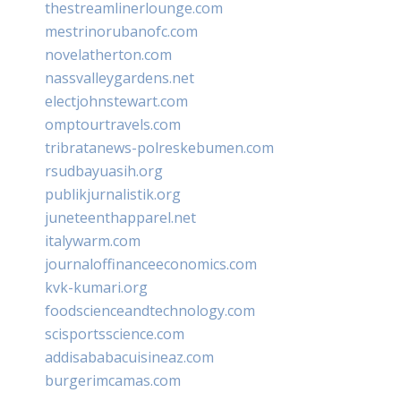
thestreamlinerlounge.com
mestrinorubanofc.com
novelatherton.com
nassvalleygardens.net
electjohnstewart.com
omptourtravels.com
tribratanews-polreskebumen.com
rsudbayuasih.org
publikjurnalistik.org
juneteenthapparel.net
italywarm.com
journaloffinanceeconomics.com
kvk-kumari.org
foodscienceandtechnology.com
scisportsscience.com
addisababacuisineaz.com
burgerimcamas.com