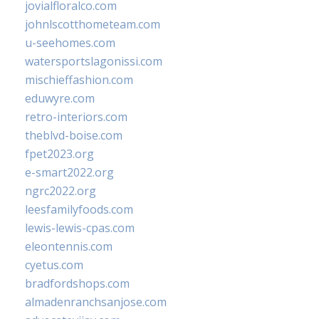
jovialfloralco.com
johnlscotthometeam.com
u-seehomes.com
watersportslagonissi.com
mischieffashion.com
eduwyre.com
retro-interiors.com
theblvd-boise.com
fpet2023.org
e-smart2022.org
ngrc2022.org
leesfamilyfoods.com
lewis-lewis-cpas.com
eleontennis.com
cyetus.com
bradfordshops.com
almadenranchsanjose.com