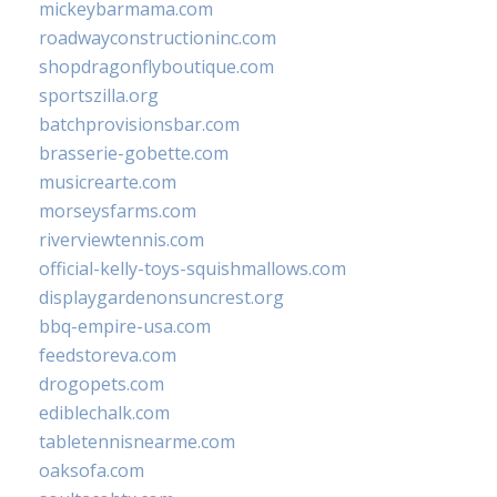
mickeybarmama.com
roadwayconstructioninc.com
shopdragonflyboutique.com
sportszilla.org
batchprovisionsbar.com
brasserie-gobette.com
musicrearte.com
morseysfarms.com
riverviewtennis.com
official-kelly-toys-squishmallows.com
displaygardenonsuncrest.org
bbq-empire-usa.com
feedstoreva.com
drogopets.com
ediblechalk.com
tabletennisnearme.com
oaksofa.com