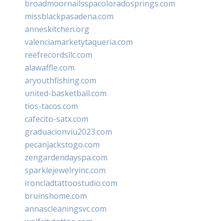
broadmoornailsspacoloradosprings.com
missblackpasadena.com
anneskitchen.org
valenciamarketytaqueria.com
reefrecordsllc.com
alawaffle.com
aryouthfishing.com
united-basketball.com
tios-tacos.com
cafecito-satx.com
graduacionviu2023.com
pecanjackstogo.com
zengardendayspa.com
sparklejewelryinc.com
ironcladtattoostudio.com
bruinshome.com
annascleaningsvc.com