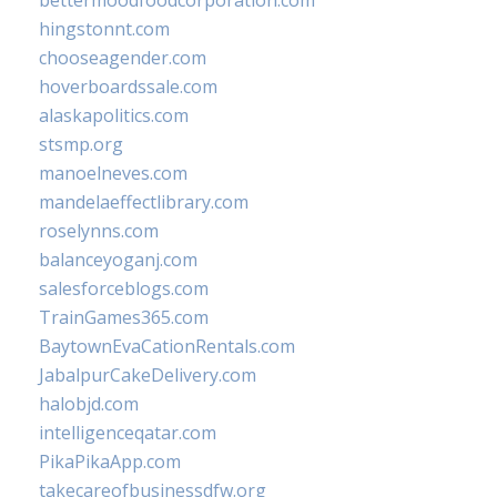
bettermoodfoodcorporation.com
hingstonnt.com
chooseagender.com
hoverboardssale.com
alaskapolitics.com
stsmp.org
manoelneves.com
mandelaeffectlibrary.com
roselynns.com
balanceyoganj.com
salesforceblogs.com
TrainGames365.com
BaytownEvaCationRentals.com
JabalpurCakeDelivery.com
halobjd.com
intelligenceqatar.com
PikaPikaApp.com
takecareofbusinessdfw.org