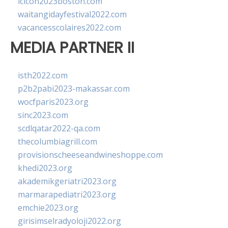
lcicon2023boston.com
waitangidayfestival2022.com
vacancesscolaires2022.com
MEDIA PARTNER II
isth2022.com
p2b2pabi2023-makassar.com
wocfparis2023.org
sinc2023.com
scdlqatar2022-qa.com
thecolumbiagrill.com
provisionscheeseandwineshoppe.com
khedi2023.org
akademikgeriatri2023.org
marmarapediatri2023.org
emchie2023.org
girisimselradyoloji2022.org