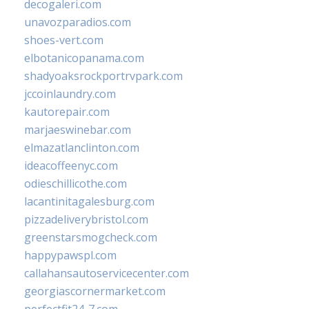
decogaleri.com
unavozparadios.com
shoes-vert.com
elbotanicopanama.com
shadyoaksrockportrvpark.com
jccoinlaundry.com
kautorepair.com
marjaeswinebar.com
elmazatlanclinton.com
ideacoffeenyc.com
odieschillicothe.com
lacantinitagalesburg.com
pizzadeliverybristol.com
greenstarsmogcheck.com
happypawspl.com
callahansautoservicecenter.com
georgiascornermarket.com