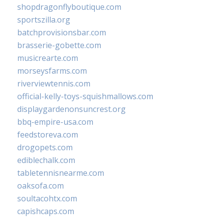
shopdragonflyboutique.com
sportszilla.org
batchprovisionsbar.com
brasserie-gobette.com
musicrearte.com
morseysfarms.com
riverviewtennis.com
official-kelly-toys-squishmallows.com
displaygardenonsuncrest.org
bbq-empire-usa.com
feedstoreva.com
drogopets.com
ediblechalk.com
tabletennisnearme.com
oaksofa.com
soultacohtx.com
capishcaps.com