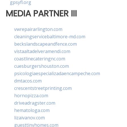
gpsyfl.org
MEDIA PARTNER III
vwrepairarlington.com
cleaningservicebaltimore-md.com
beckslandscapeandfence.com
vistaaltadelveramendi.com
coastlinecateringnc.com
cuesburgershouston.com
psicologiaespecializadaencampeche.com
dmtacos.com
crescentstreetprinting.com
hornopizza.com
driveadragster.com
hematologa.com
lizaivanov.com
guesttinyhomes.com