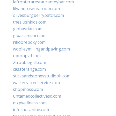
lafronterarestauranteybar.com
lilyandrosetearoom.com
olivesburgberrypatch.com
theslushkids.com
giobastian.com
glpascensori.com
rifloorepoxy.com
woolleymillingandpaving.com
uptonpvd.com
2troublegrill.com
casateranga.com
sticksandstonesstudiooh.com
walkers-treeservice.com
shopmossi.com
untamedcollectivesd.com
mxpwellness.com
infernocanine.com