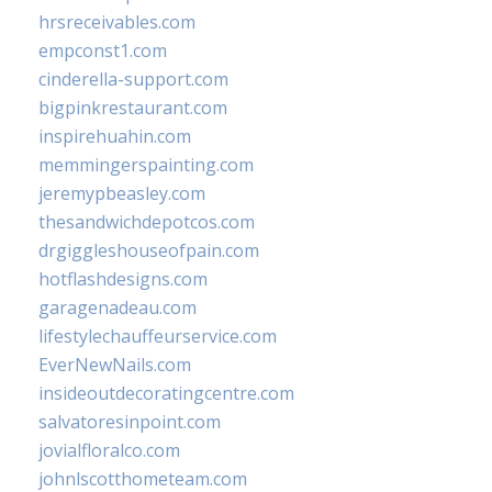
hrsreceivables.com
empconst1.com
cinderella-support.com
bigpinkrestaurant.com
inspirehuahin.com
memmingerspainting.com
jeremypbeasley.com
thesandwichdepotcos.com
drgiggleshouseofpain.com
hotflashdesigns.com
garagenadeau.com
lifestylechauffeurservice.com
EverNewNails.com
insideoutdecoratingcentre.com
salvatoresinpoint.com
jovialfloralco.com
johnlscotthometeam.com