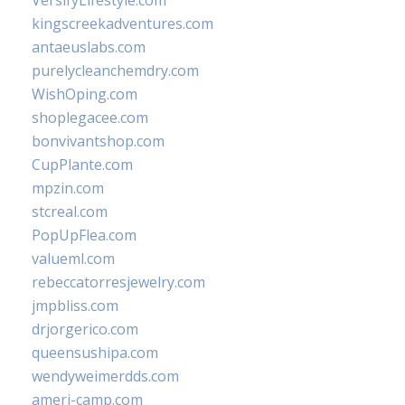
VersifyLifestyle.com
kingscreekadventures.com
antaeuslabs.com
purelycleanchemdry.com
WishOping.com
shoplegacee.com
bonvivantshop.com
CupPlante.com
mpzin.com
stcreal.com
PopUpFlea.com
valueml.com
rebeccatorresjewelry.com
jmpbliss.com
drjorgerico.com
queensushipa.com
wendyweimerdds.com
ameri-camp.com