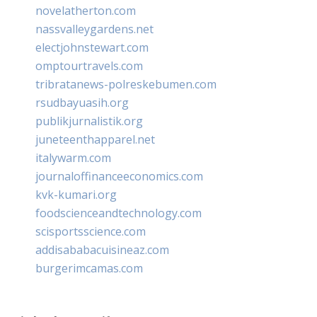
novelatherton.com
nassvalleygardens.net
electjohnstewart.com
omptourtravels.com
tribratanews-polreskebumen.com
rsudbayuasih.org
publikjurnalistik.org
juneteenthapparel.net
italywarm.com
journaloffinanceeconomics.com
kvk-kumari.org
foodscienceandtechnology.com
scisportsscience.com
addisababacuisineaz.com
burgerimcamas.com