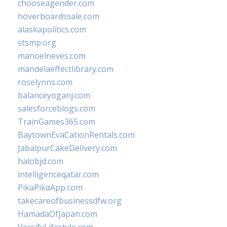
chooseagender.com
hoverboardssale.com
alaskapolitics.com
stsmp.org
manoelneves.com
mandelaeffectlibrary.com
roselynns.com
balanceyoganj.com
salesforceblogs.com
TrainGames365.com
BaytownEvaCationRentals.com
JabalpurCakeDelivery.com
halobjd.com
intelligenceqatar.com
PikaPikaApp.com
takecareofbusinessdfw.org
HamadaOfJapan.com