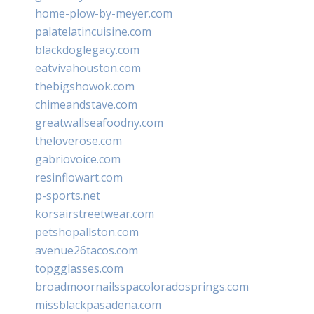
home-plow-by-meyer.com
palatelatincuisine.com
blackdoglegacy.com
eatvivahouston.com
thebigshowok.com
chimeandstave.com
greatwallseafoodny.com
theloverose.com
gabriovoice.com
resinflowart.com
p-sports.net
korsairstreetwear.com
petshopallston.com
avenue26tacos.com
topgglasses.com
broadmoornailsspacoloradosprings.com
missblackpasadena.com