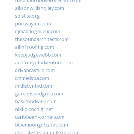
thepaperhousecollection.com
allisonwillisholley.com
solslite.org
portwayinn.com
djmaddogmusic.com
thesoundarchitects.com
allin1roofing.com
keepjudgewebb.com
anatomyofadventure.com
drivancastillo.com
cmmedspa.com
midletontkd.com
gardensandgrills.com
basilfoodwine.com
nikko-tochigi.net
caribbean-corner.com
bluemoongiftcards.com
rivercitysteampunkexpo.com