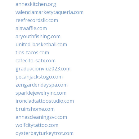
anneskitchen.org
valenciamarketytaqueria.com
reefrecordsllc.com
alawaffle.com
aryouthfishing.com
united-basketball.com
tios-tacos.com
cafecito-satx.com
graduacionviu2023.com
pecanjackstogo.com
zengardendayspa.com
sparklejewelryinc.com
ironcladtattoostudio.com
bruinshome.com
annascleaningsvc.com
wolfcitytattoo.com
oysterbayturkeytrot.com