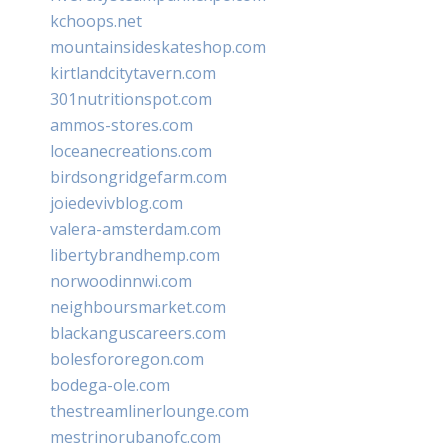
kchoops.net
mountainsideskateshop.com
kirtlandcitytavern.com
301nutritionspot.com
ammos-stores.com
loceanecreations.com
birdsongridgefarm.com
joiedevivblog.com
valera-amsterdam.com
libertybrandhemp.com
norwoodinnwi.com
neighboursmarket.com
blackanguscareers.com
bolesfororegon.com
bodega-ole.com
thestreamlinerlounge.com
mestrinorubanofc.com