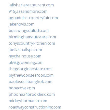
lafisheriarestaurant.com
915jazzandmore.com
aguadulce-countryfair.com
jakehovis.com
bosswingsduluth.com
birminghamautocare.com
tonyscountrykitchen.com
jbellasnailspa.com
mychaihouse.com
alvisgrooming.com
thegeorginaestate.com
blythewoodseafood.com
paolosdelibangkok.com
bobacove.com
phoone24brookfield.com
mickeybarmama.com
roadwayconstructioninc.com