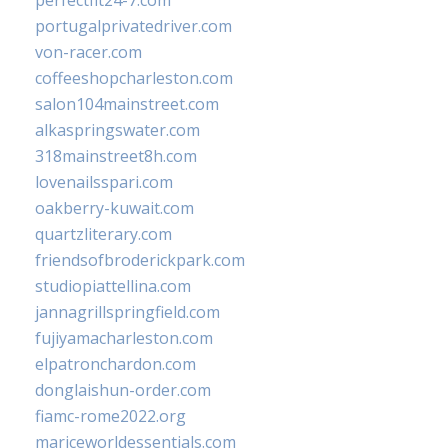
perfectfit24-7.com
portugalprivatedriver.com
von-racer.com
coffeeshopcharleston.com
salon104mainstreet.com
alkaspringswater.com
318mainstreet8h.com
lovenailsspari.com
oakberry-kuwait.com
quartzliterary.com
friendsofbroderickpark.com
studiopiattellina.com
jannagrillspringfield.com
fujiyamacharleston.com
elpatronchardon.com
donglaishun-order.com
fiamc-rome2022.org
mariceworldessentials.com