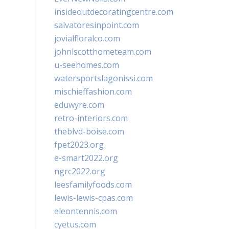
insideoutdecoratingcentre.com
salvatoresinpoint.com
jovialfloralco.com
johnlscotthometeam.com
u-seehomes.com
watersportslagonissi.com
mischieffashion.com
eduwyre.com
retro-interiors.com
theblvd-boise.com
fpet2023.org
e-smart2022.org
ngrc2022.org
leesfamilyfoods.com
lewis-lewis-cpas.com
eleontennis.com
cyetus.com