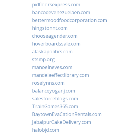
pidfloorsexpress.com
bancodevenezuelaen.com
bettermoodfoodcorporation.com
hingstonnt.com
chooseagender.com
hoverboardssale.com
alaskapolitics.com
stsmp.org
manoelneves.com
mandelaeffectlibrary.com
roselynns.com
balanceyoganj.com
salesforceblogs.com
TrainGames365.com
BaytownEvaCationRentals.com
JabalpurCakeDelivery.com
halobjd.com