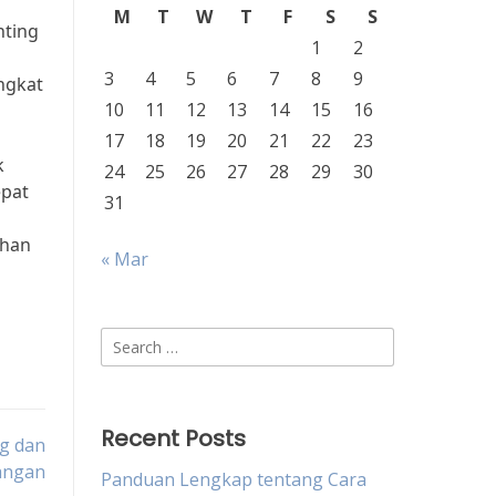
M
T
W
T
F
S
S
nting
1
2
3
4
5
6
7
8
9
ngkat
10
11
12
13
14
15
16
17
18
19
20
21
22
23
k
24
25
26
27
28
29
30
epat
31
uhan
« Mar
Search
for:
Recent Posts
ng dan
angan
Panduan Lengkap tentang Cara