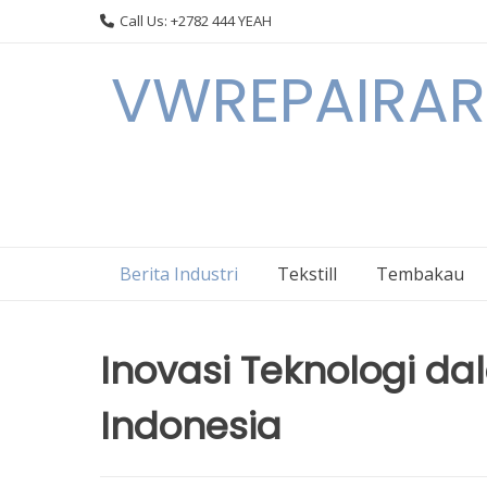
Skip
Call Us: +2782 444 YEAH
to
content
VWREPAIRARL
Berita Industri
Tekstill
Tembakau
Inovasi Teknologi da
Indonesia