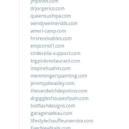
jmpbliss.com
drjorgerico.com
queensushipa.com
wendyweimerdds.com
ameri-camp.com
hrsreceivables.com
empconst1.com
cinderella-support.com
bigpinkrestaurant.com
inspirehuahin.com
memmingerspainting.com
jeremypbeasley.com
thesandwichdepotcos.com
drgiggleshouseofpain.com
hotflashdesigns.com
garagenadeau.com
lifestylechauffeurservice.com
EverNewNails.com