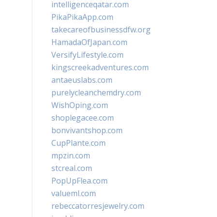
intelligenceqatar.com
PikaPikaApp.com
takecareofbusinessdfw.org
HamadaOfJapan.com
VersifyLifestyle.com
kingscreekadventures.com
antaeuslabs.com
purelycleanchemdry.com
WishOping.com
shoplegacee.com
bonvivantshop.com
CupPlante.com
mpzin.com
stcreal.com
PopUpFlea.com
valueml.com
rebeccatorresjewelry.com