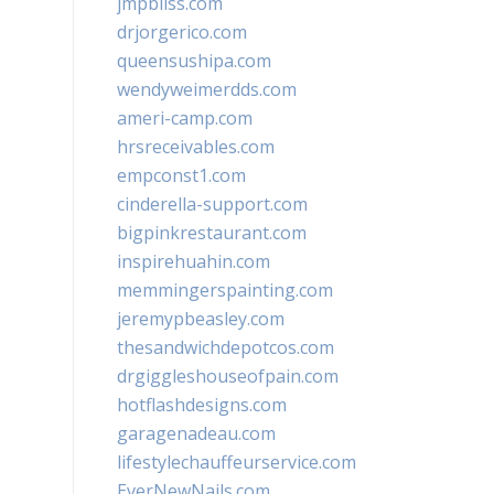
jmpbliss.com
drjorgerico.com
queensushipa.com
wendyweimerdds.com
ameri-camp.com
hrsreceivables.com
empconst1.com
cinderella-support.com
bigpinkrestaurant.com
inspirehuahin.com
memmingerspainting.com
jeremypbeasley.com
thesandwichdepotcos.com
drgiggleshouseofpain.com
hotflashdesigns.com
garagenadeau.com
lifestylechauffeurservice.com
EverNewNails.com