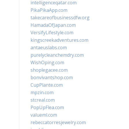
intelligenceqatar.com
PikaPikaApp.com
takecareofbusinessdfw.org
HamadaOfJapan.com
VersifyLifestyle.com
kingscreekadventures.com
antaeuslabs.com
purelycleanchemdry.com
WishOping.com
shoplegacee.com
bonvivantshop.com
CupPlante.com
mpzin.com
stcreal.com
PopUpFlea.com
valueml.com
rebeccatorresjewelry.com