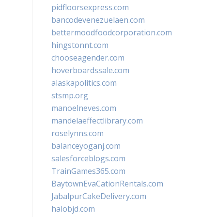
pidfloorsexpress.com
bancodevenezuelaen.com
bettermoodfoodcorporation.com
hingstonnt.com
chooseagender.com
hoverboardssale.com
alaskapolitics.com
stsmp.org
manoelneves.com
mandelaeffectlibrary.com
roselynns.com
balanceyoganj.com
salesforceblogs.com
TrainGames365.com
BaytownEvaCationRentals.com
JabalpurCakeDelivery.com
halobjd.com