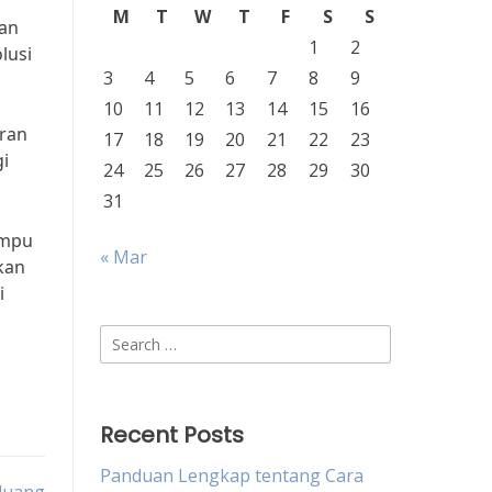
M
T
W
T
F
S
S
uan
1
2
lusi
3
4
5
6
7
8
9
10
11
12
13
14
15
16
eran
17
18
19
20
21
22
23
i
24
25
26
27
28
29
30
31
ampu
« Mar
kan
i
Search
for:
Recent Posts
Panduan Lengkap tentang Cara