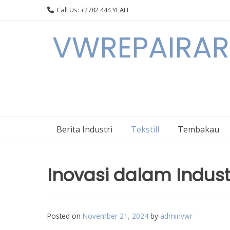
Skip
Call Us: +2782 444 YEAH
to
content
VWREPAIRARL
Berita Industri
Tekstill
Tembakau
Inovasi dalam Industr
Posted on
November 21, 2024
by
adminvwr