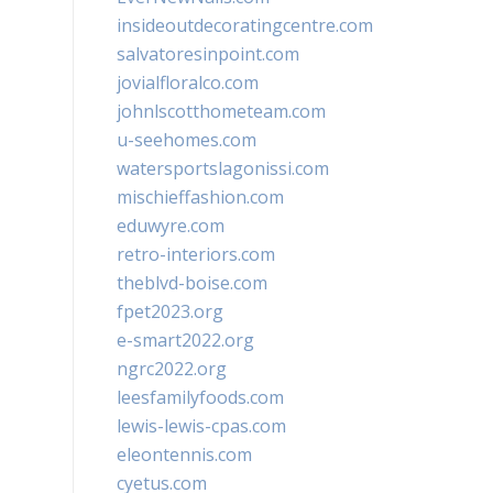
insideoutdecoratingcentre.com
salvatoresinpoint.com
jovialfloralco.com
johnlscotthometeam.com
u-seehomes.com
watersportslagonissi.com
mischieffashion.com
eduwyre.com
retro-interiors.com
theblvd-boise.com
fpet2023.org
e-smart2022.org
ngrc2022.org
leesfamilyfoods.com
lewis-lewis-cpas.com
eleontennis.com
cyetus.com