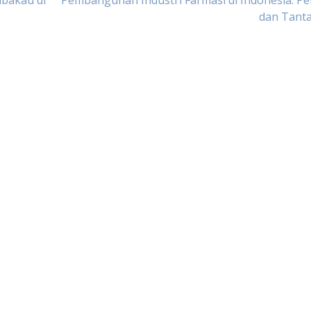
mbakau di
Pembangunan Industri Farmasi di Indonesia: P
dan Tant