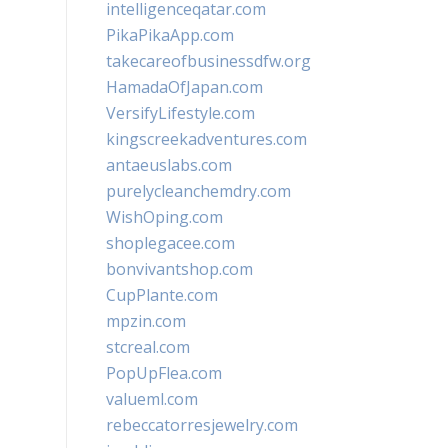
intelligenceqatar.com
PikaPikaApp.com
takecareofbusinessdfw.org
HamadaOfJapan.com
VersifyLifestyle.com
kingscreekadventures.com
antaeuslabs.com
purelycleanchemdry.com
WishOping.com
shoplegacee.com
bonvivantshop.com
CupPlante.com
mpzin.com
stcreal.com
PopUpFlea.com
valueml.com
rebeccatorresjewelry.com