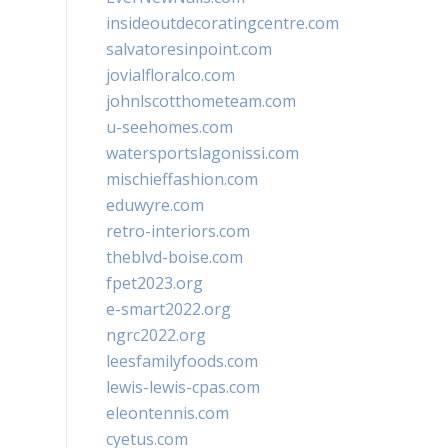
insideoutdecoratingcentre.com
salvatoresinpoint.com
jovialfloralco.com
johnlscotthometeam.com
u-seehomes.com
watersportslagonissi.com
mischieffashion.com
eduwyre.com
retro-interiors.com
theblvd-boise.com
fpet2023.org
e-smart2022.org
ngrc2022.org
leesfamilyfoods.com
lewis-lewis-cpas.com
eleontennis.com
cyetus.com