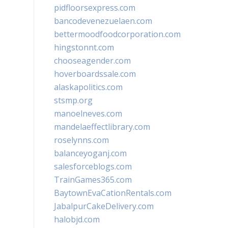
pidfloorsexpress.com
bancodevenezuelaen.com
bettermoodfoodcorporation.com
hingstonnt.com
chooseagender.com
hoverboardssale.com
alaskapolitics.com
stsmp.org
manoelneves.com
mandelaeffectlibrary.com
roselynns.com
balanceyoganj.com
salesforceblogs.com
TrainGames365.com
BaytownEvaCationRentals.com
JabalpurCakeDelivery.com
halobjd.com