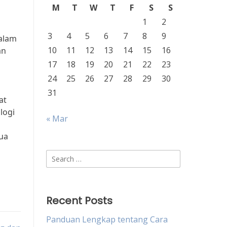
M
T
W
T
F
S
S
1
2
3
4
5
6
7
8
9
dalam
10
11
12
13
14
15
16
an
17
18
19
20
21
22
23
24
25
26
27
28
29
30
31
at
logi
« Mar
mua
Search
for:
Recent Posts
Panduan Lengkap tentang Cara