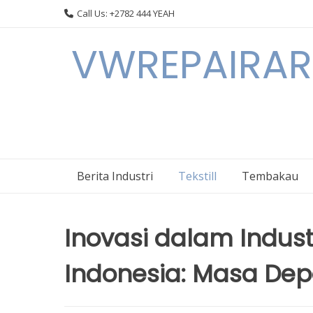
Skip
Call Us: +2782 444 YEAH
to
content
VWREPAIRARL
Berita Industri
Tekstill
Tembakau
Inovasi dalam Indust
Indonesia: Masa De