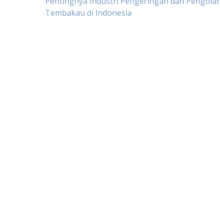
Post
Pentingnya Industri Pengeringan dan Pengola
Tembakau di Indonesia
navigation