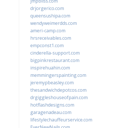
jmpbliss.com
drjorgerico.com
queensushipa.com
wendyweimerdds.com
ameri-camp.com
hrsreceivables.com
empconst1.com
cinderella-support.com
bigpinkrestaurant.com
inspirehuahin.com
memmingerspainting.com
jeremypbeasley.com
thesandwichdepotcos.com
drgiggleshouseofpain.com
hotflashdesigns.com
garagenadeau.com
lifestylechauffeurservice.com
EverNewNails.com