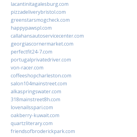
lacantinitagalesburg.com
pizzadeliverybristol.com
greenstarsmogcheck.com
happypawspl.com
callahansautoservicecenter.com
georgiascornermarket.com
perfectfit24-7.com
portugalprivatedriver.com
von-racer.com
coffeeshopcharleston.com
salon104mainstreet.com
alkaspringswater.com
318mainstreet8h.com
lovenailsspari.com
oakberry-kuwait.com
quartzliterary.com
friendsofbroderickpark.com