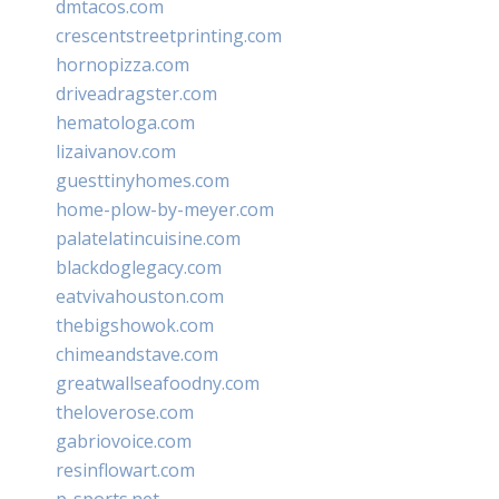
dmtacos.com
crescentstreetprinting.com
hornopizza.com
driveadragster.com
hematologa.com
lizaivanov.com
guesttinyhomes.com
home-plow-by-meyer.com
palatelatincuisine.com
blackdoglegacy.com
eatvivahouston.com
thebigshowok.com
chimeandstave.com
greatwallseafoodny.com
theloverose.com
gabriovoice.com
resinflowart.com
p-sports.net