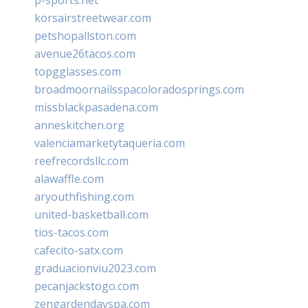
korsairstreetwear.com
petshopallston.com
avenue26tacos.com
topgglasses.com
broadmoornailsspacoloradosprings.com
missblackpasadena.com
anneskitchen.org
valenciamarketytaqueria.com
reefrecordsllc.com
alawaffle.com
aryouthfishing.com
united-basketball.com
tios-tacos.com
cafecito-satx.com
graduacionviu2023.com
pecanjackstogo.com
zengardendayspa.com