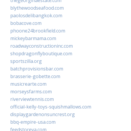
thegeorginaestate.com
blythewoodseafood.com
paolosdelibangkok.com
bobacove.com
phoone24brookfield.com
mickeybarmama.com
roadwayconstructioninc.com
shopdragonflyboutique.com
sportszilla.org
batchprovisionsbar.com
brasserie-gobette.com
musicrearte.com
morseysfarms.com
riverviewtennis.com
official-kelly-toys-squishmallows.com
displaygardenonsuncrest.org
bbq-empire-usa.com
feedstoreva.com