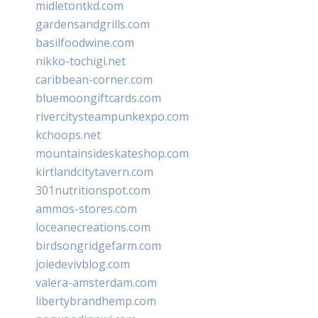
midletontkd.com
gardensandgrills.com
basilfoodwine.com
nikko-tochigi.net
caribbean-corner.com
bluemoongiftcards.com
rivercitysteampunkexpo.com
kchoops.net
mountainsideskateshop.com
kirtlandcitytavern.com
301nutritionspot.com
ammos-stores.com
loceanecreations.com
birdsongridgefarm.com
joiedevivblog.com
valera-amsterdam.com
libertybrandhemp.com