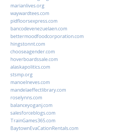
marianlives.org
waywardtees.com
pidfloorsexpress.com
bancodevenezuelaen.com
bettermoodfoodcorporation.com
hingstonnt.com
chooseagender.com
hoverboardssale.com
alaskapolitics.com
stsmp.org
manoelneves.com
mandelaeffectlibrary.com
roselynns.com
balanceyoganj.com
salesforceblogs.com
TrainGames365.com
BaytownEvaCationRentals.com