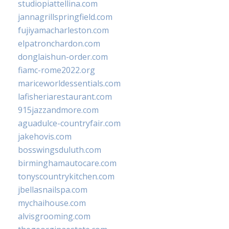
studiopiattellina.com
jannagrillspringfield.com
fujiyamacharleston.com
elpatronchardon.com
donglaishun-order.com
fiamc-rome2022.org
mariceworldessentials.com
lafisheriarestaurant.com
915jazzandmore.com
aguadulce-countryfair.com
jakehovis.com
bosswingsduluth.com
birminghamautocare.com
tonyscountrykitchen.com
jbellasnailspa.com
mychaihouse.com
alvisgrooming.com