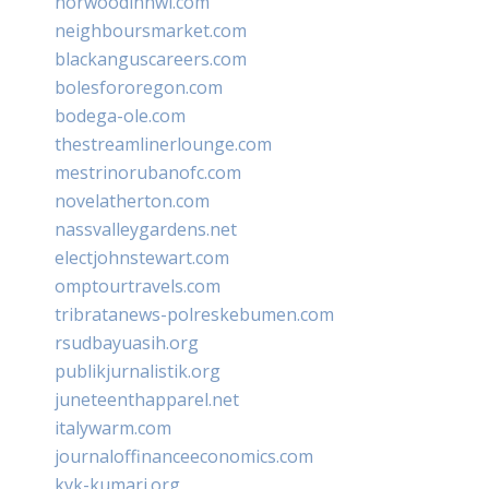
norwoodinnwi.com
neighboursmarket.com
blackanguscareers.com
bolesfororegon.com
bodega-ole.com
thestreamlinerlounge.com
mestrinorubanofc.com
novelatherton.com
nassvalleygardens.net
electjohnstewart.com
omptourtravels.com
tribratanews-polreskebumen.com
rsudbayuasih.org
publikjurnalistik.org
juneteenthapparel.net
italywarm.com
journaloffinanceeconomics.com
kvk-kumari.org