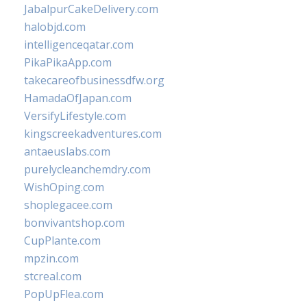
JabalpurCakeDelivery.com
halobjd.com
intelligenceqatar.com
PikaPikaApp.com
takecareofbusinessdfw.org
HamadaOfJapan.com
VersifyLifestyle.com
kingscreekadventures.com
antaeuslabs.com
purelycleanchemdry.com
WishOping.com
shoplegacee.com
bonvivantshop.com
CupPlante.com
mpzin.com
stcreal.com
PopUpFlea.com