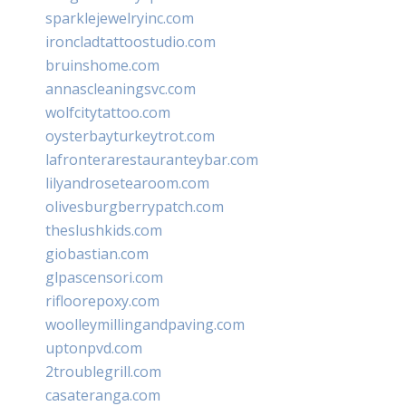
sparklejewelryinc.com
ironcladtattoostudio.com
bruinshome.com
annascleaningsvc.com
wolfcitytattoo.com
oysterbayturkeytrot.com
lafronterarestauranteybar.com
lilyandrosetearoom.com
olivesburgberrypatch.com
theslushkids.com
giobastian.com
glpascensori.com
rifloorepoxy.com
woolleymillingandpaving.com
uptonpvd.com
2troublegrill.com
casateranga.com