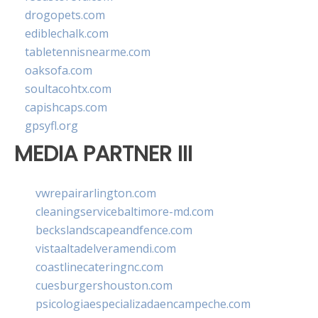
drogopets.com
ediblechalk.com
tabletennisnearme.com
oaksofa.com
soultacohtx.com
capishcaps.com
gpsyfl.org
MEDIA PARTNER III
vwrepairarlington.com
cleaningservicebaltimore-md.com
beckslandscapeandfence.com
vistaaltadelveramendi.com
coastlinecateringnc.com
cuesburgershouston.com
psicologiaespecializadaencampeche.com