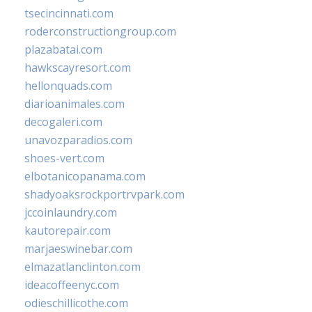
tsecincinnati.com
roderconstructiongroup.com
plazabatai.com
hawkscayresort.com
hellonquads.com
diarioanimales.com
decogaleri.com
unavozparadios.com
shoes-vert.com
elbotanicopanama.com
shadyoaksrockportrvpark.com
jccoinlaundry.com
kautorepair.com
marjaeswinebar.com
elmazatlanclinton.com
ideacoffeenyc.com
odieschillicothe.com