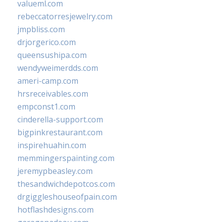
valueml.com
rebeccatorresjewelry.com
jmpbliss.com
drjorgerico.com
queensushipa.com
wendyweimerdds.com
ameri-camp.com
hrsreceivables.com
empconst1.com
cinderella-support.com
bigpinkrestaurant.com
inspirehuahin.com
memmingerspainting.com
jeremypbeasley.com
thesandwichdepotcos.com
drgiggleshouseofpain.com
hotflashdesigns.com