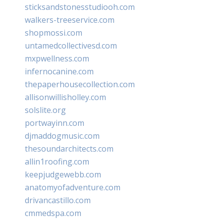
sticksandstonesstudiooh.com
walkers-treeservice.com
shopmossi.com
untamedcollectivesd.com
mxpwellness.com
infernocanine.com
thepaperhousecollection.com
allisonwillisholley.com
solslite.org
portwayinn.com
djmaddogmusic.com
thesoundarchitects.com
allin1roofing.com
keepjudgewebb.com
anatomyofadventure.com
drivancastillo.com
cmmedspa.com