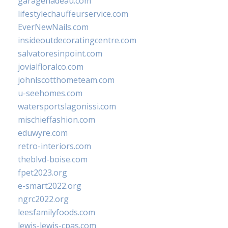
garagenadeau.com
lifestylechauffeurservice.com
EverNewNails.com
insideoutdecoratingcentre.com
salvatoresinpoint.com
jovialfloralco.com
johnlscotthometeam.com
u-seehomes.com
watersportslagonissi.com
mischieffashion.com
eduwyre.com
retro-interiors.com
theblvd-boise.com
fpet2023.org
e-smart2022.org
ngrc2022.org
leesfamilyfoods.com
lewis-lewis-cpas.com