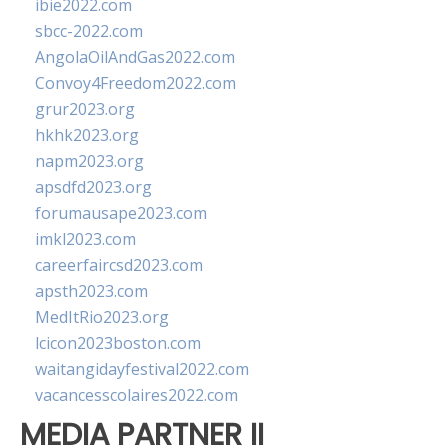
ibie2022.com
sbcc-2022.com
AngolaOilAndGas2022.com
Convoy4Freedom2022.com
grur2023.org
hkhk2023.org
napm2023.org
apsdfd2023.org
forumausape2023.com
imkl2023.com
careerfaircsd2023.com
apsth2023.com
MedItRio2023.org
lcicon2023boston.com
waitangidayfestival2022.com
vacancesscolaires2022.com
MEDIA PARTNER II