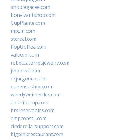
shoplegacee.com
bonvivantshop.com
CupPlante.com
mpzin.com
stcreal.com
PopUpFlea.com
valueml.com
rebeccatorresjewelry.com
jmpbliss.com
drjorgerico.com
queensushipa.com
wendyweimerdds.com
ameri-camp.com
hrsreceivables.com
empconst1.com
cinderella-support.com
bigpinkrestaurant.com