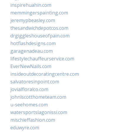
inspirehuahin.com
memmingerspainting.com
jeremypbeasley.com
thesandwichdepotcos.com
drgiggleshouseofpain.com
hotflashdesigns.com
garagenadeau.com
lifestylechauffeurservice.com
EverNewNails.com
insideoutdecoratingcentre.com
salvatoresinpoint.com
jovialfloralco.com
johnlscotthometeam.com
u-seehomes.com
watersportslagonissi.com
mischieffashion.com
eduwyre.com