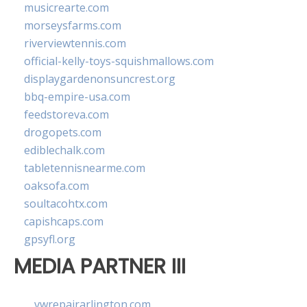
musicrearte.com
morseysfarms.com
riverviewtennis.com
official-kelly-toys-squishmallows.com
displaygardenonsuncrest.org
bbq-empire-usa.com
feedstoreva.com
drogopets.com
ediblechalk.com
tabletennisnearme.com
oaksofa.com
soultacohtx.com
capishcaps.com
gpsyfl.org
MEDIA PARTNER III
vwrepairarlington.com