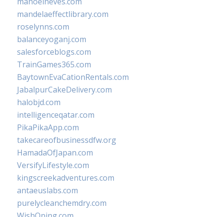
manoelneves.com
mandelaeffectlibrary.com
roselynns.com
balanceyoganj.com
salesforceblogs.com
TrainGames365.com
BaytownEvaCationRentals.com
JabalpurCakeDelivery.com
halobjd.com
intelligenceqatar.com
PikaPikaApp.com
takecareofbusinessdfw.org
HamadaOfJapan.com
VersifyLifestyle.com
kingscreekadventures.com
antaeuslabs.com
purelycleanchemdry.com
WishOping.com