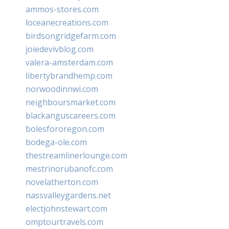
ammos-stores.com
loceanecreations.com
birdsongridgefarm.com
joiedevivblog.com
valera-amsterdam.com
libertybrandhemp.com
norwoodinnwi.com
neighboursmarket.com
blackanguscareers.com
bolesfororegon.com
bodega-ole.com
thestreamlinerlounge.com
mestrinorubanofc.com
novelatherton.com
nassvalleygardens.net
electjohnstewart.com
omptourtravels.com