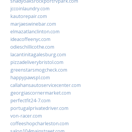
shadyoaksrockportrvpark.com
jccoinlaundry.com
kautorepair.com
marjaeswinebar.com
elmazatlanclinton.com
ideacoffeenyc.com
odieschillicothe.com
lacantinitagalesburg.com
pizzadeliverybristol.com
greenstarsmogcheck.com
happypawspl.com
callahansautoservicecenter.com
georgiascornermarket.com
perfectfit24-7.com
portugalprivatedriver.com
von-racer.com
coffeeshopcharleston.com
salon104mainstreet.com