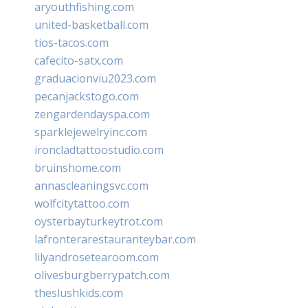
aryouthfishing.com
united-basketball.com
tios-tacos.com
cafecito-satx.com
graduacionviu2023.com
pecanjackstogo.com
zengardendayspa.com
sparklejewelryinc.com
ironcladtattoostudio.com
bruinshome.com
annascleaningsvc.com
wolfcitytattoo.com
oysterbayturkeytrot.com
lafronterarestauranteybar.com
lilyandrosetearoom.com
olivesburgberrypatch.com
theslushkids.com