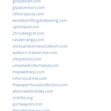
giobastian.com
glpascensori.com
rifloorepoxy.com
woolleymillingandpaving.com
uptonpvd.com
2troublegrill.com
casateranga.com
sticksandstonesstudiooh.com
walkers-treeservice.com
shopmossi.com
untamedcollectivesd.com
mxpwellness.com
infernocanine.com
thepaperhousecollection.com
allisonwillisholley.com
solslite.org
portwayinn.com
djmaddogmusic.com