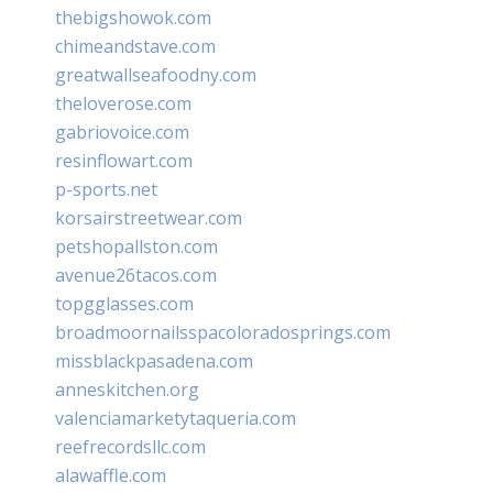
thebigshowok.com
chimeandstave.com
greatwallseafoodny.com
theloverose.com
gabriovoice.com
resinflowart.com
p-sports.net
korsairstreetwear.com
petshopallston.com
avenue26tacos.com
topgglasses.com
broadmoornailsspacoloradosprings.com
missblackpasadena.com
anneskitchen.org
valenciamarketytaqueria.com
reefrecordsllc.com
alawaffle.com