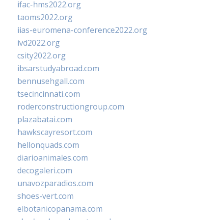
ifac-hms2022.org
taoms2022.org
iias-euromena-conference2022.org
ivd2022.org
csity2022.org
ibsarstudyabroad.com
bennusehgall.com
tsecincinnati.com
roderconstructiongroup.com
plazabatai.com
hawkscayresort.com
hellonquads.com
diarioanimales.com
decogaleri.com
unavozparadios.com
shoes-vert.com
elbotanicopanama.com