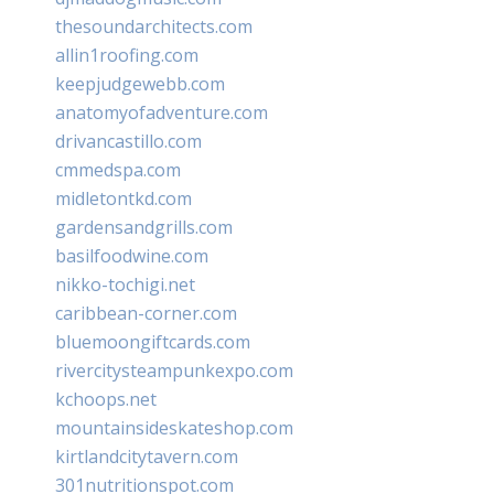
thesoundarchitects.com
allin1roofing.com
keepjudgewebb.com
anatomyofadventure.com
drivancastillo.com
cmmedspa.com
midletontkd.com
gardensandgrills.com
basilfoodwine.com
nikko-tochigi.net
caribbean-corner.com
bluemoongiftcards.com
rivercitysteampunkexpo.com
kchoops.net
mountainsideskateshop.com
kirtlandcitytavern.com
301nutritionspot.com