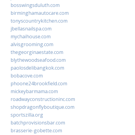
bosswingsduluth.com
birminghamautocare.com
tonyscountrykitchen.com
jbellasnailspa.com
mychaihouse.com
alvisgrooming.com
thegeorginaestate.com
blythewoodseafood.com
paolosdelibangkok.com
bobacove.com
phoone24brookfield.com
mickeybarmama.com
roadwayconstructioninc.com
shopdragonflyboutique.com
sportszilla.org
batchprovisionsbar.com
brasserie-gobette.com