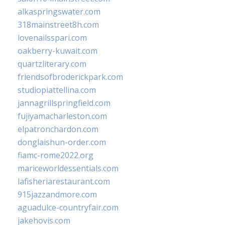
alkaspringswater.com
318mainstreet8h.com
lovenailsspari.com
oakberry-kuwait.com
quartzliterary.com
friendsofbroderickpark.com
studiopiattellina.com
jannagrillspringfield.com
fujiyamacharleston.com
elpatronchardon.com
donglaishun-order.com
fiamc-rome2022.org
mariceworldessentials.com
lafisheriarestaurant.com
915jazzandmore.com
aguadulce-countryfair.com
jakehovis.com