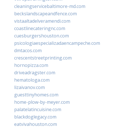
cleaningservicebaltimore-md.com
beckslandscapeandfence.com
vistaaltadelveramendi.com
coastlinecateringnc.com
cuesburgershouston.com
psicologiaespecializadaencampeche.com
dmtacos.com
crescentstreetprinting.com
hornopizza.com
driveadragster.com
hematologa.com
lizaivanov.com
guesttinyhomes.com
home-plow-by-meyer.com
palatelatincuisine.com
blackdoglegacy.com
eatvivahouston.com