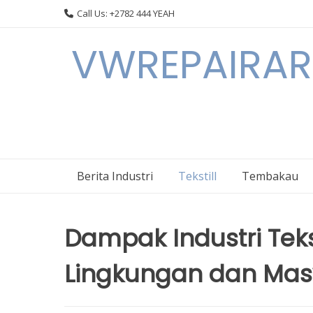
Skip
Call Us: +2782 444 YEAH
to
content
VWREPAIRARL
Berita Industri
Tekstill
Tembakau
Dampak Industri Tek
Lingkungan dan Mas