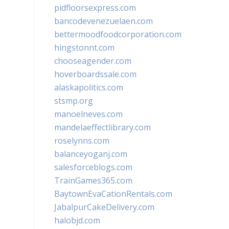
pidfloorsexpress.com
bancodevenezuelaen.com
bettermoodfoodcorporation.com
hingstonnt.com
chooseagender.com
hoverboardssale.com
alaskapolitics.com
stsmp.org
manoelneves.com
mandelaeffectlibrary.com
roselynns.com
balanceyoganj.com
salesforceblogs.com
TrainGames365.com
BaytownEvaCationRentals.com
JabalpurCakeDelivery.com
halobjd.com