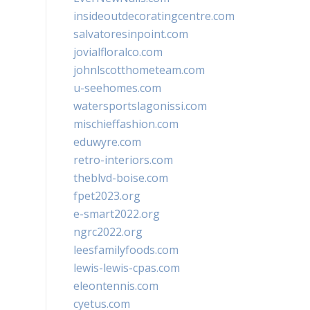
insideoutdecoratingcentre.com
salvatoresinpoint.com
jovialfloralco.com
johnlscotthometeam.com
u-seehomes.com
watersportslagonissi.com
mischieffashion.com
eduwyre.com
retro-interiors.com
theblvd-boise.com
fpet2023.org
e-smart2022.org
ngrc2022.org
leesfamilyfoods.com
lewis-lewis-cpas.com
eleontennis.com
cyetus.com