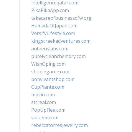
intelligenceqatar.com
PikaPikaApp.com
takecareofbusinessdfw.org
HamadaOfJapan.com
VersifyLifestyle.com
kingscreekadventures.com
antaeuslabs.com
purelycleanchemdry.com
WishOping.com
shoplegacee.com
bonvivantshop.com
CupPlante.com
mpzin.com
stcreal.com
PopUpFlea.com
valueml.com
rebeccatorresjewelry.com