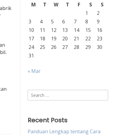
M
T
W
T
F
S
S
abrik
1
2
r
3
4
5
6
7
8
9
10
11
12
13
14
15
16
17
18
19
20
21
22
23
aan
24
25
26
27
28
29
30
il.
31
« Mar
kan
Search
for:
Recent Posts
Panduan Lengkap tentang Cara