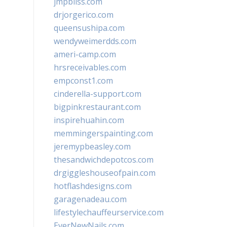
jmpbliss.com
drjorgerico.com
queensushipa.com
wendyweimerdds.com
ameri-camp.com
hrsreceivables.com
empconst1.com
cinderella-support.com
bigpinkrestaurant.com
inspirehuahin.com
memmingerspainting.com
jeremypbeasley.com
thesandwichdepotcos.com
drgiggleshouseofpain.com
hotflashdesigns.com
garagenadeau.com
lifestylechauffeurservice.com
EverNewNails.com