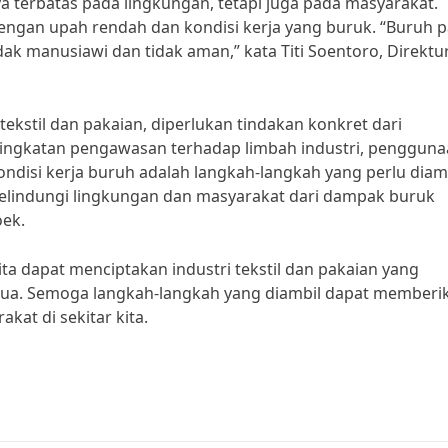
ya terbatas pada lingkungan, tetapi juga pada masyarakat.
dengan upah rendah dan kondisi kerja yang buruk. “Buruh p
idak manusiawi dan tidak aman,” kata Titi Soentoro, Direktu
ekstil dan pakaian, diperlukan tindakan konkret dari
ningkatan pengawasan terhadap limbah industri, penggun
ndisi kerja buruh adalah langkah-langkah yang perlu diamb
elindungi lingkungan dan masyarakat dari dampak buruk
oek.
a dapat menciptakan industri tekstil dan pakaian yang
mua. Semoga langkah-langkah yang diambil dapat memberi
kat di sekitar kita.