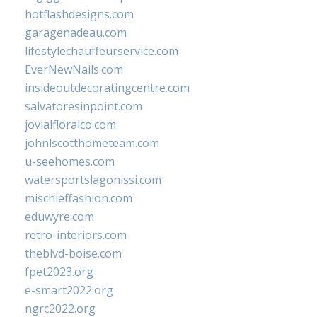
hotflashdesigns.com
garagenadeau.com
lifestylechauffeurservice.com
EverNewNails.com
insideoutdecoratingcentre.com
salvatoresinpoint.com
jovialfloralco.com
johnlscotthometeam.com
u-seehomes.com
watersportslagonissi.com
mischieffashion.com
eduwyre.com
retro-interiors.com
theblvd-boise.com
fpet2023.org
e-smart2022.org
ngrc2022.org