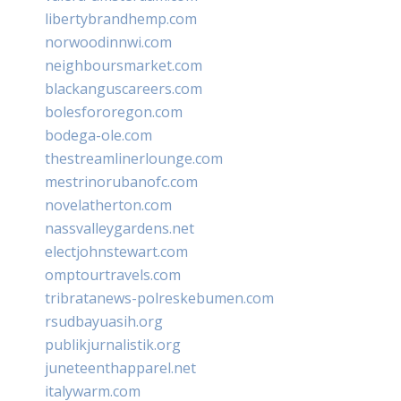
libertybrandhemp.com
norwoodinnwi.com
neighboursmarket.com
blackanguscareers.com
bolesfororegon.com
bodega-ole.com
thestreamlinerlounge.com
mestrinorubanofc.com
novelatherton.com
nassvalleygardens.net
electjohnstewart.com
omptourtravels.com
tribratanews-polreskebumen.com
rsudbayuasih.org
publikjurnalistik.org
juneteenthapparel.net
italywarm.com