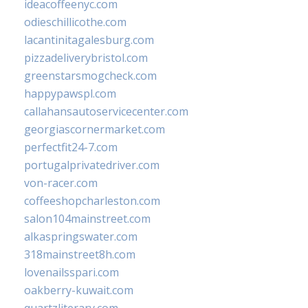
ideacoffeenyc.com
odieschillicothe.com
lacantinitagalesburg.com
pizzadeliverybristol.com
greenstarsmogcheck.com
happypawspl.com
callahansautoservicecenter.com
georgiascornermarket.com
perfectfit24-7.com
portugalprivatedriver.com
von-racer.com
coffeeshopcharleston.com
salon104mainstreet.com
alkaspringswater.com
318mainstreet8h.com
lovenailsspari.com
oakberry-kuwait.com