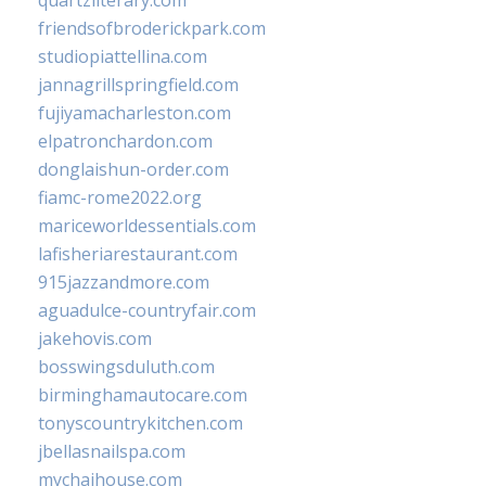
quartzliterary.com
friendsofbroderickpark.com
studiopiattellina.com
jannagrillspringfield.com
fujiyamacharleston.com
elpatronchardon.com
donglaishun-order.com
fiamc-rome2022.org
mariceworldessentials.com
lafisheriarestaurant.com
915jazzandmore.com
aguadulce-countryfair.com
jakehovis.com
bosswingsduluth.com
birminghamautocare.com
tonyscountrykitchen.com
jbellasnailspa.com
mychaihouse.com