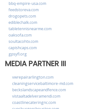
bbq-empire-usa.com
feedstoreva.com
drogopets.com
ediblechalk.com
tabletennisnearme.com
oaksofa.com
soultacohtx.com
capishcaps.com
gpsyfl.org
MEDIA PARTNER III
vwrepairarlington.com
cleaningservicebaltimore-md.com
beckslandscapeandfence.com
vistaaltadelveramendi.com
coastlinecateringnc.com
cuesburgershouston.com