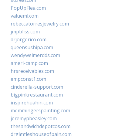
stcreal.com
PopUpFlea.com
valueml.com
rebeccatorresjewelry.com
jmpbliss.com
drjorgerico.com
queensushipa.com
wendyweimerdds.com
ameri-camp.com
hrsreceivables.com
empconst1.com
cinderella-support.com
bigpinkrestaurant.com
inspirehuahin.com
memmingerspainting.com
jeremypbeasley.com
thesandwichdepotcos.com
drgiggleshouseofpain.com