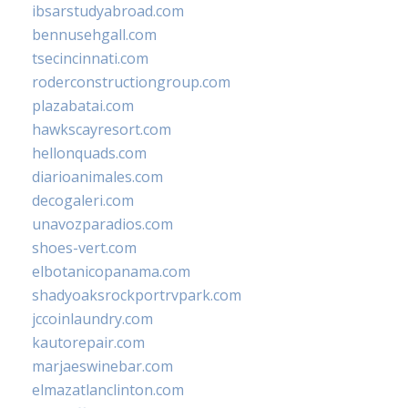
ibsarstudyabroad.com
bennusehgall.com
tsecincinnati.com
roderconstructiongroup.com
plazabatai.com
hawkscayresort.com
hellonquads.com
diarioanimales.com
decogaleri.com
unavozparadios.com
shoes-vert.com
elbotanicopanama.com
shadyoaksrockportrvpark.com
jccoinlaundry.com
kautorepair.com
marjaeswinebar.com
elmazatlanclinton.com