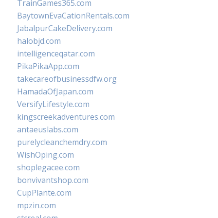
TrainGames365.com
BaytownEvaCationRentals.com
JabalpurCakeDelivery.com
halobjd.com
intelligenceqatar.com
PikaPikaApp.com
takecareofbusinessdfw.org
HamadaOfJapan.com
VersifyLifestyle.com
kingscreekadventures.com
antaeuslabs.com
purelycleanchemdry.com
WishOping.com
shoplegacee.com
bonvivantshop.com
CupPlante.com
mpzin.com