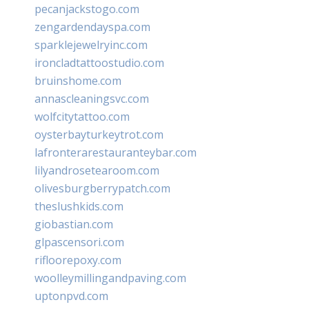
pecanjackstogo.com
zengardendayspa.com
sparklejewelryinc.com
ironcladtattoostudio.com
bruinshome.com
annascleaningsvc.com
wolfcitytattoo.com
oysterbayturkeytrot.com
lafronterarestauranteybar.com
lilyandrosetearoom.com
olivesburgberrypatch.com
theslushkids.com
giobastian.com
glpascensori.com
rifloorepoxy.com
woolleymillingandpaving.com
uptonpvd.com