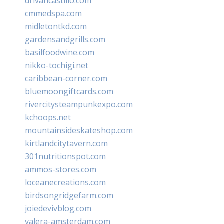
drivancastillo.com
cmmedspa.com
midletontkd.com
gardensandgrills.com
basilfoodwine.com
nikko-tochigi.net
caribbean-corner.com
bluemoongiftcards.com
rivercitysteampunkexpo.com
kchoops.net
mountainsideskateshop.com
kirtlandcitytavern.com
301nutritionspot.com
ammos-stores.com
loceanecreations.com
birdsongridgefarm.com
joiedevivblog.com
valera-amsterdam.com