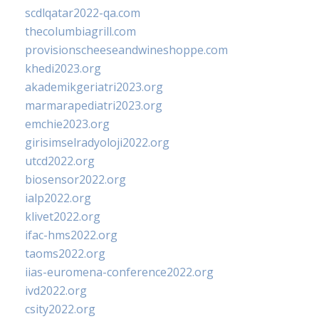
scdlqatar2022-qa.com
thecolumbiagrill.com
provisionscheeseandwineshoppe.com
khedi2023.org
akademikgeriatri2023.org
marmarapediatri2023.org
emchie2023.org
girisimselradyoloji2022.org
utcd2022.org
biosensor2022.org
ialp2022.org
klivet2022.org
ifac-hms2022.org
taoms2022.org
iias-euromena-conference2022.org
ivd2022.org
csity2022.org