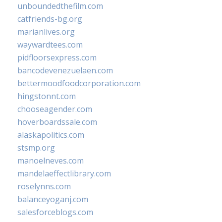
unboundedthefilm.com
catfriends-bg.org
marianlives.org
waywardtees.com
pidfloorsexpress.com
bancodevenezuelaen.com
bettermoodfoodcorporation.com
hingstonnt.com
chooseagender.com
hoverboardssale.com
alaskapolitics.com
stsmp.org
manoelneves.com
mandelaeffectlibrary.com
roselynns.com
balanceyoganj.com
salesforceblogs.com