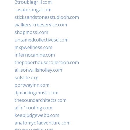
2troublegrill.com
casateranga.com
sticksandstonesstudiooh.com
walkers-treeservice.com
shopmossi.com
untamedcollectivesd.com
mxpwellness.com
infernocanine.com
thepaperhousecollection.com
allisonwillisholley.com
solslite.org
portwayinn.com
djmaddogmusic.com
thesoundarchitects.com
allin1roofing.com
keepjudgewebb.com
anatomyofadventure.com