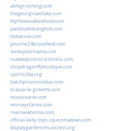
alvisgrooming.com
thegeorginaestate.com
blythewoodseafood.com
paolosdelibangkok.com
bobacove.com
phoone24brookfield.com
mickeybarmama.com
roadwayconstructioninc.com
shopdragonflyboutique.com
sportszilla.org
batchprovisionsbar.com
brasserie-gobette.com
musicrearte.com
morseysfarms.com
riverviewtennis.com
official-kelly-toys-squishmallows.com
displaygardenonsuncrest.org