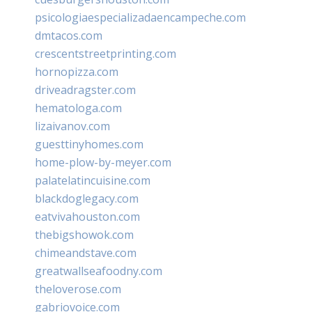
psicologiaespecializadaencampeche.com
dmtacos.com
crescentstreetprinting.com
hornopizza.com
driveadragster.com
hematologa.com
lizaivanov.com
guesttinyhomes.com
home-plow-by-meyer.com
palatelatincuisine.com
blackdoglegacy.com
eatvivahouston.com
thebigshowok.com
chimeandstave.com
greatwallseafoodny.com
theloverose.com
gabriovoice.com