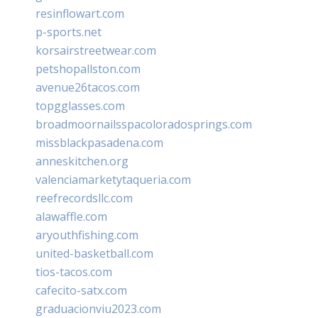
resinflowart.com
p-sports.net
korsairstreetwear.com
petshopallston.com
avenue26tacos.com
topgglasses.com
broadmoornailsspacoloradosprings.com
missblackpasadena.com
anneskitchen.org
valenciamarketytaqueria.com
reefrecordsllc.com
alawaffle.com
aryouthfishing.com
united-basketball.com
tios-tacos.com
cafecito-satx.com
graduacionviu2023.com