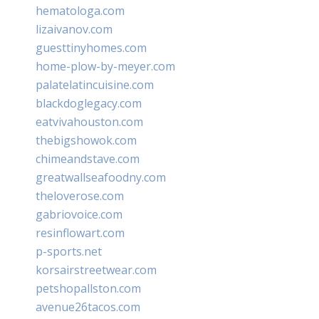
hematologa.com
lizaivanov.com
guesttinyhomes.com
home-plow-by-meyer.com
palatelatincuisine.com
blackdoglegacy.com
eatvivahouston.com
thebigshowok.com
chimeandstave.com
greatwallseafoodny.com
theloverose.com
gabriovoice.com
resinflowart.com
p-sports.net
korsairstreetwear.com
petshopallston.com
avenue26tacos.com