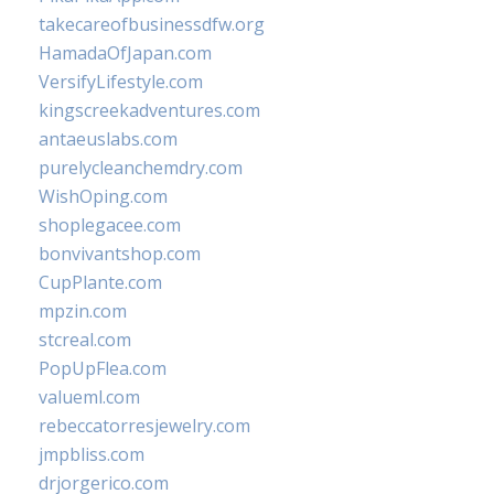
takecareofbusinessdfw.org
HamadaOfJapan.com
VersifyLifestyle.com
kingscreekadventures.com
antaeuslabs.com
purelycleanchemdry.com
WishOping.com
shoplegacee.com
bonvivantshop.com
CupPlante.com
mpzin.com
stcreal.com
PopUpFlea.com
valueml.com
rebeccatorresjewelry.com
jmpbliss.com
drjorgerico.com