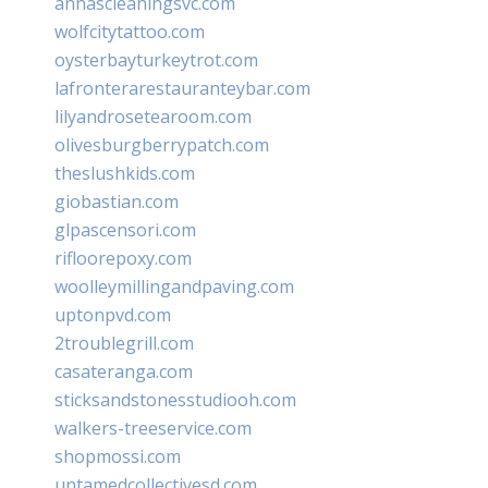
annascleaningsvc.com
wolfcitytattoo.com
oysterbayturkeytrot.com
lafronterarestauranteybar.com
lilyandrosetearoom.com
olivesburgberrypatch.com
theslushkids.com
giobastian.com
glpascensori.com
rifloorepoxy.com
woolleymillingandpaving.com
uptonpvd.com
2troublegrill.com
casateranga.com
sticksandstonesstudiooh.com
walkers-treeservice.com
shopmossi.com
untamedcollectivesd.com