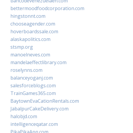
bancodevenezuelaen.com
bettermoodfoodcorporation.com
hingstonnt.com
chooseagender.com
hoverboardssale.com
alaskapolitics.com
stsmp.org
manoelneves.com
mandelaeffectlibrary.com
roselynns.com
balanceyoganj.com
salesforceblogs.com
TrainGames365.com
BaytownEvaCationRentals.com
JabalpurCakeDelivery.com
halobjd.com
intelligenceqatar.com
PikaPikaApp.com