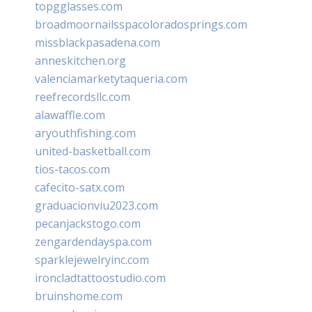
topgglasses.com
broadmoornailsspacoloradosprings.com
missblackpasadena.com
anneskitchen.org
valenciamarketytaqueria.com
reefrecordsllc.com
alawaffle.com
aryouthfishing.com
united-basketball.com
tios-tacos.com
cafecito-satx.com
graduacionviu2023.com
pecanjackstogo.com
zengardendayspa.com
sparklejewelryinc.com
ironcladtattoostudio.com
bruinshome.com