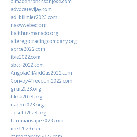
almadenranchsanjose.com
advocatevijay.com
adlibilimler2023.com
naswwebed.org
balithut-manado.org
alteregotradingcompany.org
aprce2022.com
ibie2022.com
sbcc-2022.com
AngolaOilAndGas2022.com
Convoy4Freedom2022.com
grur2023.org
hkhk2023.org
napm2023.org
apsdfd2023.org
forumausape2023.com
imkl2023.com
careerfaircsd2023.com