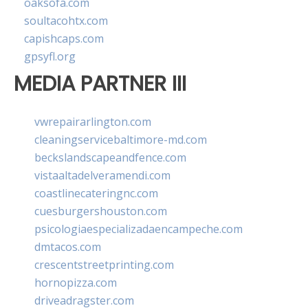
oaksofa.com
soultacohtx.com
capishcaps.com
gpsyfl.org
MEDIA PARTNER III
vwrepairarlington.com
cleaningservicebaltimore-md.com
beckslandscapeandfence.com
vistaaltadelveramendi.com
coastlinecateringnc.com
cuesburgershouston.com
psicologiaespecializadaencampeche.com
dmtacos.com
crescentstreetprinting.com
hornopizza.com
driveadragster.com