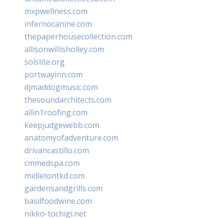
mxpwellness.com
infernocanine.com
thepaperhousecollection.com
allisonwillisholley.com
solslite.org
portwayinn.com
djmaddogmusic.com
thesoundarchitects.com
allin1roofing.com
keepjudgewebb.com
anatomyofadventure.com
drivancastillo.com
cmmedspa.com
midletontkd.com
gardensandgrills.com
basilfoodwine.com
nikko-tochigi.net