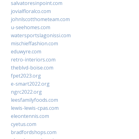
salvatoresinpoint.com
jovialfloralco.com
johnlscotthometeam.com
u-seehomes.com
watersportslagonissi.com
mischieffashion.com
eduwyre.com
retro-interiors.com
theblvd-boise.com
fpet2023.org
e-smart2022.org
ngrc2022.org
leesfamilyfoods.com
lewis-lewis-cpas.com
eleontennis.com
cyetus.com
bradfordshops.com