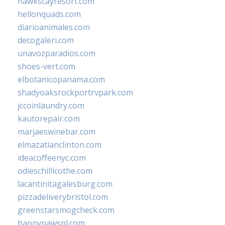
hawkscayresort.com
hellonquads.com
diarioanimales.com
decogaleri.com
unavozparadios.com
shoes-vert.com
elbotanicopanama.com
shadyoaksrockportrvpark.com
jccoinlaundry.com
kautorepair.com
marjaeswinebar.com
elmazatlanclinton.com
ideacoffeenyc.com
odieschillicothe.com
lacantinitagalesburg.com
pizzadeliverybristol.com
greenstarsmogcheck.com
happypawspl.com