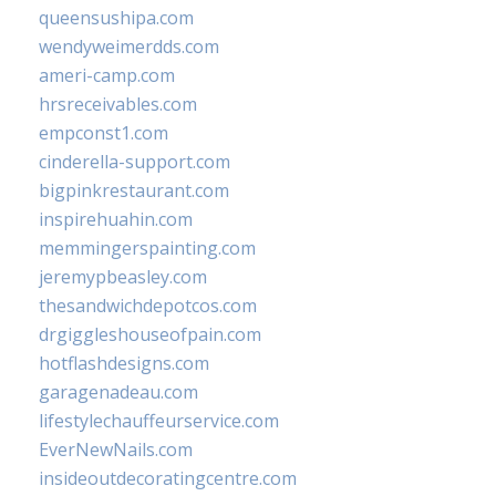
queensushipa.com
wendyweimerdds.com
ameri-camp.com
hrsreceivables.com
empconst1.com
cinderella-support.com
bigpinkrestaurant.com
inspirehuahin.com
memmingerspainting.com
jeremypbeasley.com
thesandwichdepotcos.com
drgiggleshouseofpain.com
hotflashdesigns.com
garagenadeau.com
lifestylechauffeurservice.com
EverNewNails.com
insideoutdecoratingcentre.com