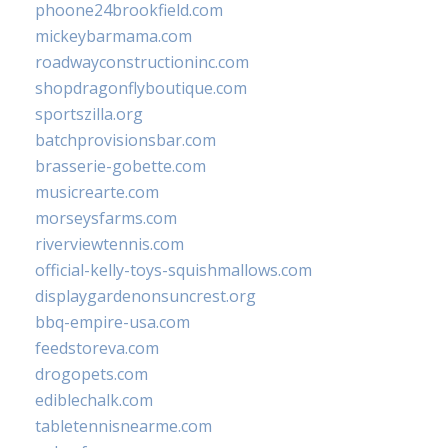
phoone24brookfield.com
mickeybarmama.com
roadwayconstructioninc.com
shopdragonflyboutique.com
sportszilla.org
batchprovisionsbar.com
brasserie-gobette.com
musicrearte.com
morseysfarms.com
riverviewtennis.com
official-kelly-toys-squishmallows.com
displaygardenonsuncrest.org
bbq-empire-usa.com
feedstoreva.com
drogopets.com
ediblechalk.com
tabletennisnearme.com