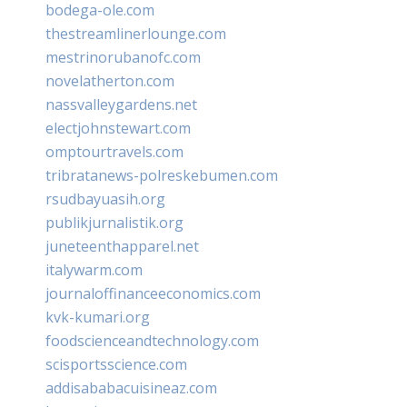
bodega-ole.com
thestreamlinerlounge.com
mestrinorubanofc.com
novelatherton.com
nassvalleygardens.net
electjohnstewart.com
omptourtravels.com
tribratanews-polreskebumen.com
rsudbayuasih.org
publikjurnalistik.org
juneteenthapparel.net
italywarm.com
journaloffinanceeconomics.com
kvk-kumari.org
foodscienceandtechnology.com
scisportsscience.com
addisababacuisineaz.com