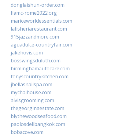
donglaishun-order.com
fiamc-rome2022.org
mariceworldessentials.com
lafisheriarestaurant.com
915jazzandmore.com
aguadulce-countryfair.com
jakehovis.com
bosswingsduluth.com
birminghamautocare.com
tonyscountrykitchen.com
jbellasnailspa.com
mychaihouse.com
alvisgrooming.com
thegeorginaestate.com
blythewoodseafood.com
paolosdelibangkok.com
bobacove.com