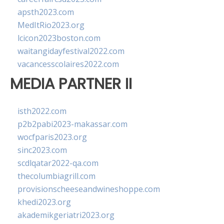
apsth2023.com
MedItRio2023.org
lcicon2023boston.com
waitangidayfestival2022.com
vacancesscolaires2022.com
MEDIA PARTNER II
isth2022.com
p2b2pabi2023-makassar.com
wocfparis2023.org
sinc2023.com
scdlqatar2022-qa.com
thecolumbiagrill.com
provisionscheeseandwineshoppe.com
khedi2023.org
akademikgeriatri2023.org