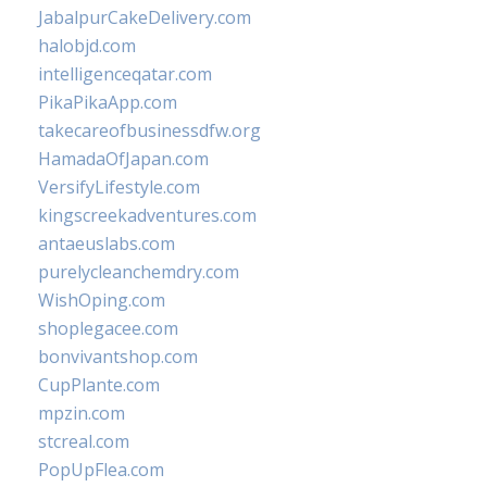
JabalpurCakeDelivery.com
halobjd.com
intelligenceqatar.com
PikaPikaApp.com
takecareofbusinessdfw.org
HamadaOfJapan.com
VersifyLifestyle.com
kingscreekadventures.com
antaeuslabs.com
purelycleanchemdry.com
WishOping.com
shoplegacee.com
bonvivantshop.com
CupPlante.com
mpzin.com
stcreal.com
PopUpFlea.com