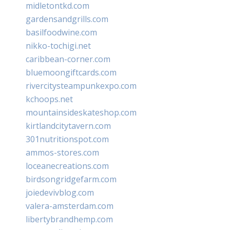
midletontkd.com
gardensandgrills.com
basilfoodwine.com
nikko-tochigi.net
caribbean-corner.com
bluemoongiftcards.com
rivercitysteampunkexpo.com
kchoops.net
mountainsideskateshop.com
kirtlandcitytavern.com
301nutritionspot.com
ammos-stores.com
loceanecreations.com
birdsongridgefarm.com
joiedevivblog.com
valera-amsterdam.com
libertybrandhemp.com