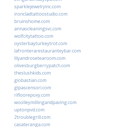
sparklejewelryinc.com
ironcladtattoostudio.com
bruinshome.com
annascleaningsvc.com
wolfcitytattoo.com
oysterbayturkeytrot.com
lafronterarestauranteybar.com
lilyandrosetearoom.com
olivesburgberrypatch.com
theslushkids.com
giobastian.com
glpascensori.com
rifloorepoxy.com
woolleymillingandpaving.com
uptonpvd.com
2troublegrill.com
casateranga.com