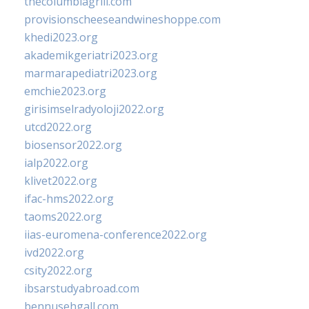
thecolumbiagrill.com
provisionscheeseandwineshoppe.com
khedi2023.org
akademikgeriatri2023.org
marmarapediatri2023.org
emchie2023.org
girisimselradyoloji2022.org
utcd2022.org
biosensor2022.org
ialp2022.org
klivet2022.org
ifac-hms2022.org
taoms2022.org
iias-euromena-conference2022.org
ivd2022.org
csity2022.org
ibsarstudyabroad.com
bennusehgall.com