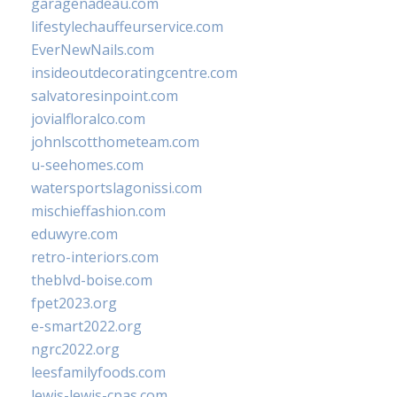
garagenadeau.com
lifestylechauffeurservice.com
EverNewNails.com
insideoutdecoratingcentre.com
salvatoresinpoint.com
jovialfloralco.com
johnlscotthometeam.com
u-seehomes.com
watersportslagonissi.com
mischieffashion.com
eduwyre.com
retro-interiors.com
theblvd-boise.com
fpet2023.org
e-smart2022.org
ngrc2022.org
leesfamilyfoods.com
lewis-lewis-cpas.com