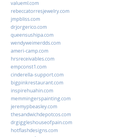
valueml.com
rebeccatorresjewelry.com
jmpbliss.com
drjorgerico.com
queensushipa.com
wendyweimerdds.com
ameri-camp.com
hrsreceivables.com
empconst1.com
cinderella-support.com
bigpinkrestaurant.com
inspirehuahin.com
memmingerspainting.com
jeremypbeasley.com
thesandwichdepotcos.com
drgiggleshouseofpain.com
hotflashdesigns.com