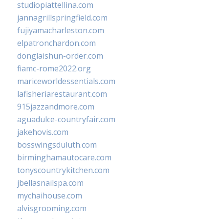
studiopiattellina.com
jannagrillspringfield.com
fujiyamacharleston.com
elpatronchardon.com
donglaishun-order.com
fiamc-rome2022.org
mariceworldessentials.com
lafisheriarestaurant.com
915jazzandmore.com
aguadulce-countryfair.com
jakehovis.com
bosswingsduluth.com
birminghamautocare.com
tonyscountrykitchen.com
jbellasnailspa.com
mychaihouse.com
alvisgrooming.com