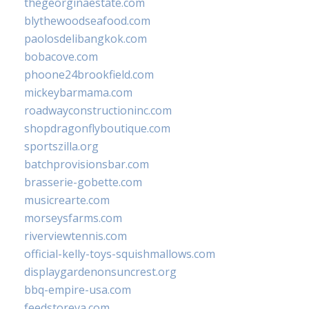
thegeorginaestate.com
blythewoodseafood.com
paolosdelibangkok.com
bobacove.com
phoone24brookfield.com
mickeybarmama.com
roadwayconstructioninc.com
shopdragonflyboutique.com
sportszilla.org
batchprovisionsbar.com
brasserie-gobette.com
musicrearte.com
morseysfarms.com
riverviewtennis.com
official-kelly-toys-squishmallows.com
displaygardenonsuncrest.org
bbq-empire-usa.com
feedstoreva.com