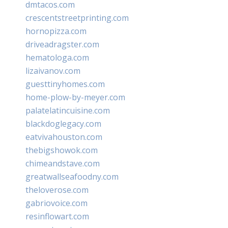
dmtacos.com
crescentstreetprinting.com
hornopizza.com
driveadragster.com
hematologa.com
lizaivanov.com
guesttinyhomes.com
home-plow-by-meyer.com
palatelatincuisine.com
blackdoglegacy.com
eatvivahouston.com
thebigshowok.com
chimeandstave.com
greatwallseafoodny.com
theloverose.com
gabriovoice.com
resinflowart.com