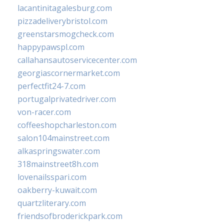
lacantinitagalesburg.com
pizzadeliverybristol.com
greenstarsmogcheck.com
happypawspl.com
callahansautoservicecenter.com
georgiascornermarket.com
perfectfit24-7.com
portugalprivatedriver.com
von-racer.com
coffeeshopcharleston.com
salon104mainstreet.com
alkaspringswater.com
318mainstreet8h.com
lovenailsspari.com
oakberry-kuwait.com
quartzliterary.com
friendsofbroderickpark.com