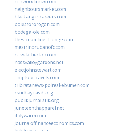
norwoodinnwi.com
neighboursmarket.com
blackanguscareers.com
bolesfororegon.com
bodega-ole.com
thestreamlinerlounge.com
mestrinorubanofc.com
novelatherton.com
nassvalleygardens.net
electjohnstewart.com
omptourtravels.com
tribratanews-polreskebumen.com
rsudbayuasih.org
publikjurnalistik.org
juneteenthapparel.net
italywarm.com
journaloffinanceeconomics.com
kvk-kumari.org