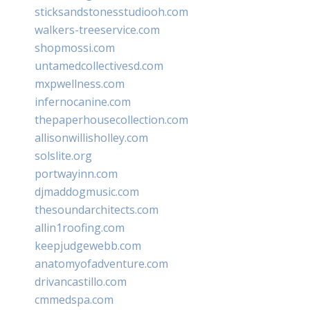
sticksandstonesstudiooh.com
walkers-treeservice.com
shopmossi.com
untamedcollectivesd.com
mxpwellness.com
infernocanine.com
thepaperhousecollection.com
allisonwillisholley.com
solslite.org
portwayinn.com
djmaddogmusic.com
thesoundarchitects.com
allin1roofing.com
keepjudgewebb.com
anatomyofadventure.com
drivancastillo.com
cmmedspa.com