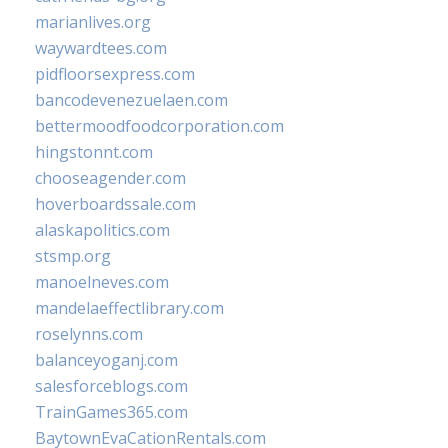
marianlives.org
waywardtees.com
pidfloorsexpress.com
bancodevenezuelaen.com
bettermoodfoodcorporation.com
hingstonnt.com
chooseagender.com
hoverboardssale.com
alaskapolitics.com
stsmp.org
manoelneves.com
mandelaeffectlibrary.com
roselynns.com
balanceyoganj.com
salesforceblogs.com
TrainGames365.com
BaytownEvaCationRentals.com