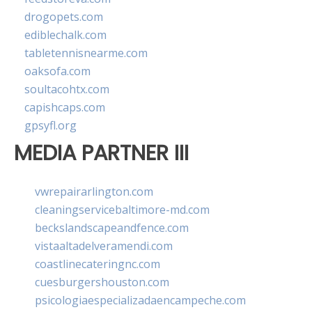
drogopets.com
ediblechalk.com
tabletennisnearme.com
oaksofa.com
soultacohtx.com
capishcaps.com
gpsyfl.org
MEDIA PARTNER III
vwrepairarlington.com
cleaningservicebaltimore-md.com
beckslandscapeandfence.com
vistaaltadelveramendi.com
coastlinecateringnc.com
cuesburgershouston.com
psicologiaespecializadaencampeche.com