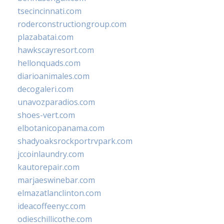
tsecincinnati.com
roderconstructiongroup.com
plazabatai.com
hawkscayresort.com
hellonquads.com
diarioanimales.com
decogaleri.com
unavozparadios.com
shoes-vert.com
elbotanicopanama.com
shadyoaksrockportrvpark.com
jccoinlaundry.com
kautorepair.com
marjaeswinebar.com
elmazatlanclinton.com
ideacoffeenyc.com
odieschillicothe.com