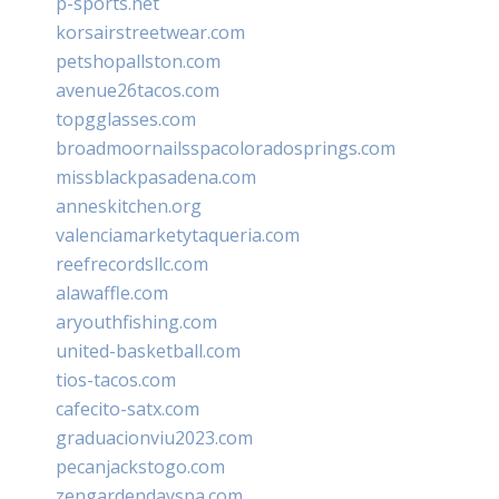
p-sports.net
korsairstreetwear.com
petshopallston.com
avenue26tacos.com
topgglasses.com
broadmoornailsspacoloradosprings.com
missblackpasadena.com
anneskitchen.org
valenciamarketytaqueria.com
reefrecordsllc.com
alawaffle.com
aryouthfishing.com
united-basketball.com
tios-tacos.com
cafecito-satx.com
graduacionviu2023.com
pecanjackstogo.com
zengardendayspa.com