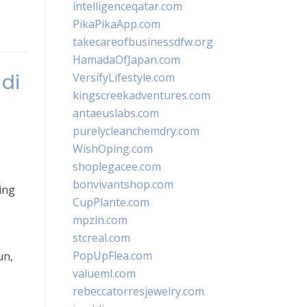
intelligenceqatar.com
PikaPikaApp.com
takecareofbusinessdfw.org
HamadaOfJapan.com
 di
VersifyLifestyle.com
kingscreekadventures.com
antaeuslabs.com
purelycleanchemdry.com
WishOping.com
shoplegacee.com
bonvivantshop.com
ing
CupPlante.com
mpzin.com
stcreal.com
PopUpFlea.com
un,
valueml.com
rebeccatorresjewelry.com