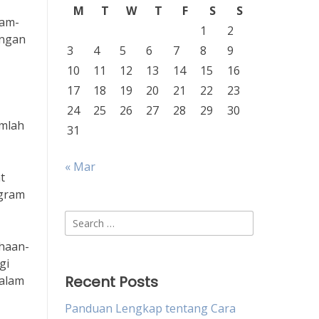
M
T
W
T
F
S
S
ram-
1
2
ungan
3
4
5
6
7
8
9
10
11
12
13
14
15
16
17
18
19
20
21
22
23
24
25
26
27
28
29
30
mlah
31
« Mar
t
ogram
Search
for:
haan-
gi
Recent Posts
dalam
Panduan Lengkap tentang Cara