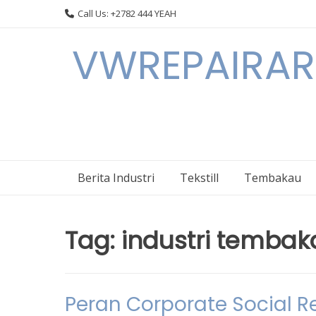
Skip
Call Us: +2782 444 YEAH
to
content
VWREPAIRARL
Berita Industri
Tekstill
Tembakau
Tag:
industri tembak
Peran Corporate Social Re