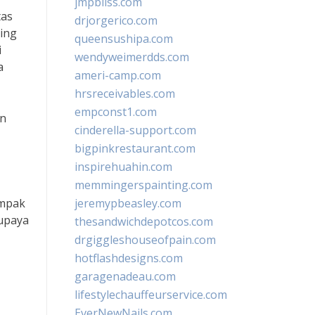
jmpbliss.com
tas
drjorgerico.com
ting
queensushipa.com
i
wendyweimerdds.com
a
ameri-camp.com
hrsreceivables.com
empconst1.com
an
cinderella-support.com
bigpinkrestaurant.com
inspirehuahin.com
memmingerspainting.com
ampak
jeremypbeasley.com
 upaya
thesandwichdepotcos.com
drgiggleshouseofpain.com
hotflashdesigns.com
garagenadeau.com
lifestylechauffeurservice.com
EverNewNails.com