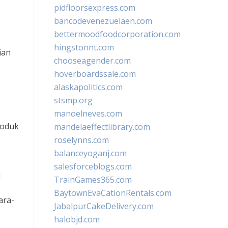
pidfloorsexpress.com
bancodevenezuelaen.com
bettermoodfoodcorporation.com
hingstonnt.com
ian
chooseagender.com
hoverboardssale.com
alaskapolitics.com
stsmp.org
manoelneves.com
roduk
mandelaeffectlibrary.com
roselynns.com
balanceyoganj.com
salesforceblogs.com
u
TrainGames365.com
BaytownEvaCationRentals.com
ara-
JabalpurCakeDelivery.com
halobjd.com