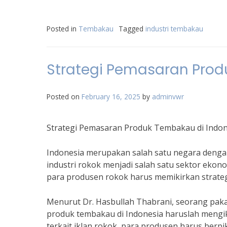
Posted in
Tembakau
Tagged
industri tembakau
Strategi Pemasaran Prod
Posted on
February 16, 2025
by
adminvwr
Strategi Pemasaran Produk Tembakau di Indon
Indonesia merupakan salah satu negara dengan
industri rokok menjadi salah satu sektor ekon
para produsen rokok harus memikirkan strate
Menurut Dr. Hasbullah Thabrani, seorang paka
produk tembakau di Indonesia haruslah mengi
terkait iklan rokok, para produsen harus berp