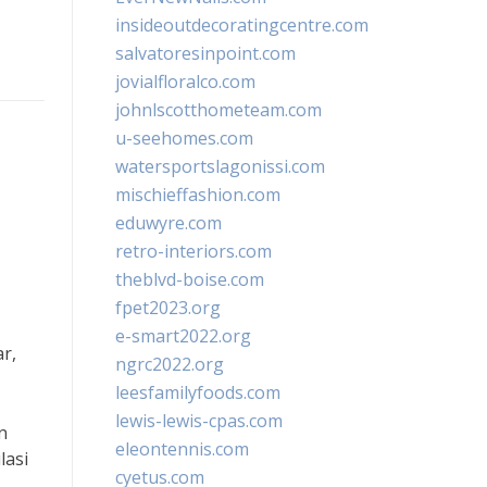
insideoutdecoratingcentre.com
salvatoresinpoint.com
jovialfloralco.com
johnlscotthometeam.com
u-seehomes.com
watersportslagonissi.com
mischieffashion.com
eduwyre.com
retro-interiors.com
theblvd-boise.com
fpet2023.org
e-smart2022.org
r,
ngrc2022.org
leesfamilyfoods.com
lewis-lewis-cpas.com
n
eleontennis.com
lasi
cyetus.com