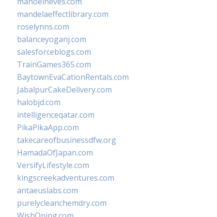
manoelneves.com
mandelaeffectlibrary.com
roselynns.com
balanceyoganj.com
salesforceblogs.com
TrainGames365.com
BaytownEvaCationRentals.com
JabalpurCakeDelivery.com
halobjd.com
intelligenceqatar.com
PikaPikaApp.com
takecareofbusinessdfw.org
HamadaOfJapan.com
VersifyLifestyle.com
kingscreekadventures.com
antaeuslabs.com
purelycleanchemdry.com
WishOping.com