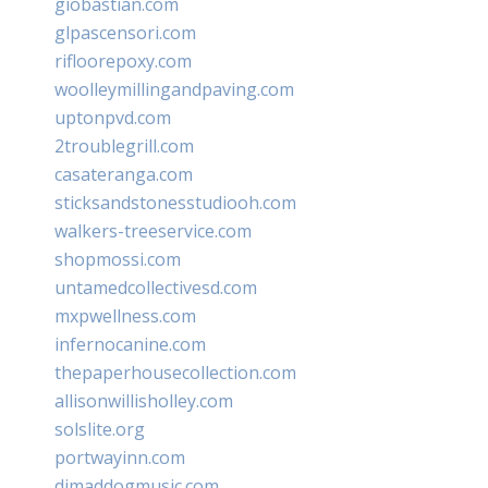
giobastian.com
glpascensori.com
rifloorepoxy.com
woolleymillingandpaving.com
uptonpvd.com
2troublegrill.com
casateranga.com
sticksandstonesstudiooh.com
walkers-treeservice.com
shopmossi.com
untamedcollectivesd.com
mxpwellness.com
infernocanine.com
thepaperhousecollection.com
allisonwillisholley.com
solslite.org
portwayinn.com
djmaddogmusic.com