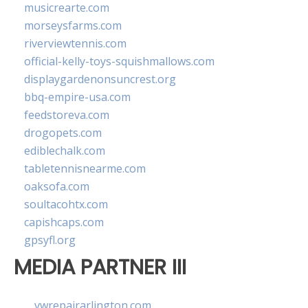
musicrearte.com
morseysfarms.com
riverviewtennis.com
official-kelly-toys-squishmallows.com
displaygardenonsuncrest.org
bbq-empire-usa.com
feedstoreva.com
drogopets.com
ediblechalk.com
tabletennisnearme.com
oaksofa.com
soultacohtx.com
capishcaps.com
gpsyfl.org
MEDIA PARTNER III
vwrepairarlington.com