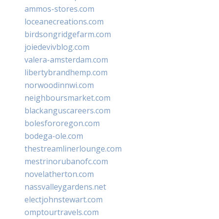
ammos-stores.com
loceanecreations.com
birdsongridgefarm.com
joiedevivblog.com
valera-amsterdam.com
libertybrandhemp.com
norwoodinnwi.com
neighboursmarket.com
blackanguscareers.com
bolesfororegon.com
bodega-ole.com
thestreamlinerlounge.com
mestrinorubanofc.com
novelatherton.com
nassvalleygardens.net
electjohnstewart.com
omptourtravels.com