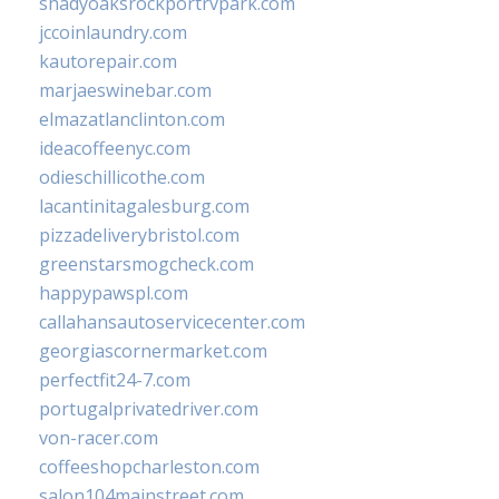
shadyoaksrockportrvpark.com
jccoinlaundry.com
kautorepair.com
marjaeswinebar.com
elmazatlanclinton.com
ideacoffeenyc.com
odieschillicothe.com
lacantinitagalesburg.com
pizzadeliverybristol.com
greenstarsmogcheck.com
happypawspl.com
callahansautoservicecenter.com
georgiascornermarket.com
perfectfit24-7.com
portugalprivatedriver.com
von-racer.com
coffeeshopcharleston.com
salon104mainstreet.com