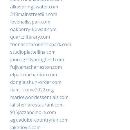
alkaspringswater.com
318mainstreet8h.com
lovenailsspari.com
oakberry-kuwait.com
quartzliterary.com
friendsofbroderickpark.com
studiopiattellina.com
jannagrillspringfield.com
fujiyamacharleston.com
elpatronchardon.com
donglaishun-order.com
fiamc-rome2022.org
mariceworldessentials.com
lafisheriarestaurant.com
915jazzandmore.com
aguadulce-countryfair.com
jakehovis.com