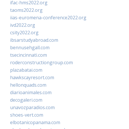
ifac-hms2022.org
taoms2022.org
iias-euromena-conference2022.org
ivd2022.org
csity2022.org
ibsarstudyabroad.com
bennusehgall.com
tsecincinnati.com
roderconstructiongroup.com
plazabatai.com
hawkscayresort.com
hellonquads.com
diarioanimales.com
decogaleri.com
unavozparadios.com
shoes-vert.com
elbotanicopanama.com