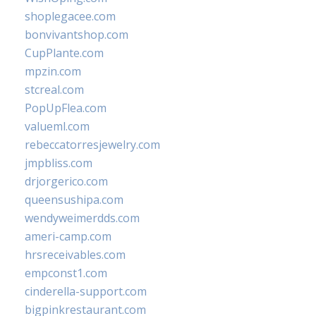
shoplegacee.com
bonvivantshop.com
CupPlante.com
mpzin.com
stcreal.com
PopUpFlea.com
valueml.com
rebeccatorresjewelry.com
jmpbliss.com
drjorgerico.com
queensushipa.com
wendyweimerdds.com
ameri-camp.com
hrsreceivables.com
empconst1.com
cinderella-support.com
bigpinkrestaurant.com