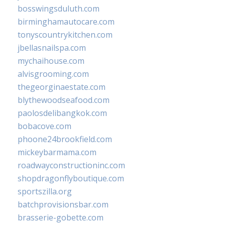
bosswingsduluth.com
birminghamautocare.com
tonyscountrykitchen.com
jbellasnailspa.com
mychaihouse.com
alvisgrooming.com
thegeorginaestate.com
blythewoodseafood.com
paolosdelibangkok.com
bobacove.com
phoone24brookfield.com
mickeybarmama.com
roadwayconstructioninc.com
shopdragonflyboutique.com
sportszilla.org
batchprovisionsbar.com
brasserie-gobette.com