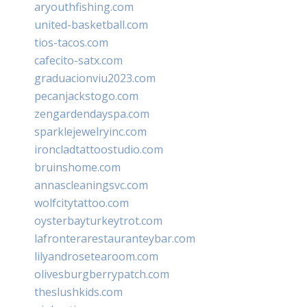
aryouthfishing.com
united-basketball.com
tios-tacos.com
cafecito-satx.com
graduacionviu2023.com
pecanjackstogo.com
zengardendayspa.com
sparklejewelryinc.com
ironcladtattoostudio.com
bruinshome.com
annascleaningsvc.com
wolfcitytattoo.com
oysterbayturkeytrot.com
lafronterarestauranteybar.com
lilyandrosetearoom.com
olivesburgberrypatch.com
theslushkids.com