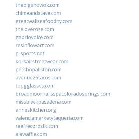
thebigshowok.com
chimeandstave.com
greatwallseafoodny.com
theloverose.com
gabriovoice.com
resinflowart.com
p-sports.net
korsairstreetwear.com
petshopallston.com
avenue26tacos.com
topgglasses.com
broadmoornailsspacoloradosprings.com
missblackpasadena.com
anneskitchen.org
valenciamarketytaqueria.com
reefrecordsllc.com
alawaffle.com