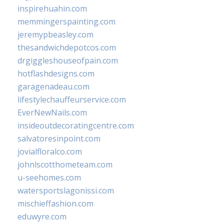
inspirehuahin.com
memmingerspainting.com
jeremypbeasley.com
thesandwichdepotcos.com
drgiggleshouseofpain.com
hotflashdesigns.com
garagenadeau.com
lifestylechauffeurservice.com
EverNewNails.com
insideoutdecoratingcentre.com
salvatoresinpoint.com
jovialfloralco.com
johnlscotthometeam.com
u-seehomes.com
watersportslagonissi.com
mischieffashion.com
eduwyre.com