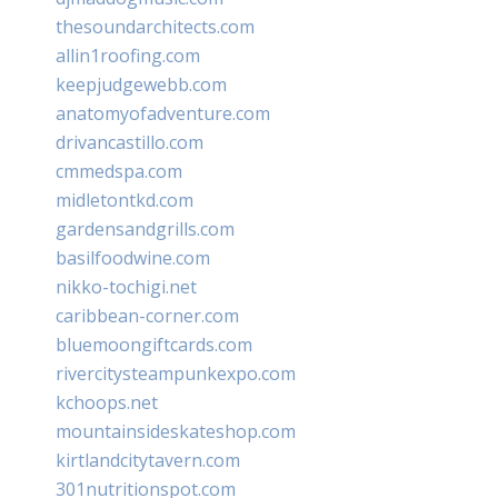
thesoundarchitects.com
allin1roofing.com
keepjudgewebb.com
anatomyofadventure.com
drivancastillo.com
cmmedspa.com
midletontkd.com
gardensandgrills.com
basilfoodwine.com
nikko-tochigi.net
caribbean-corner.com
bluemoongiftcards.com
rivercitysteampunkexpo.com
kchoops.net
mountainsideskateshop.com
kirtlandcitytavern.com
301nutritionspot.com