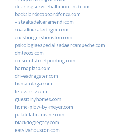
cleaningservicebaltimore-md.com
beckslandscapeandfence.com
vistaaltadelveramendi.com
coastlinecateringnc.com
cuesburgershouston.com
psicologiaespecializadaencampeche.com
dmtacos.com
crescentstreetprinting.com
hornopizza.com
driveadragster.com
hematologa.com
lizaivanov.com
guesttinyhomes.com
home-plow-by-meyer.com
palatelatincuisine.com
blackdoglegacy.com
eatvivahouston.com