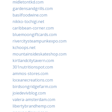
midletontkd.com
gardensandgrills.com
basilfoodwine.com
nikko-tochigi.net
caribbean-corner.com
bluemoongiftcards.com
rivercitysteampunkexpo.com
kchoops.net
mountainsideskateshop.com
kirtlandcitytavern.com
301nutritionspot.com
ammos-stores.com
loceanecreations.com
birdsongridgefarm.com
joiedevivblog.com
valera-amsterdam.com
libertybrandhemp.com