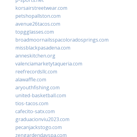
korsairstreetwear.com
petshopallston.com
avenue26tacos.com
topgglasses.com
broadmoornailsspacoloradosprings.com
missblackpasadena.com
anneskitchen.org
valenciamarketytaqueria.com
reefrecordsllc.com
alawaffle.com
aryouthfishing.com
united-basketball.com
tios-tacos.com
cafecito-satx.com
graduacionviu2023.com
pecanjackstogo.com
zengardendayspa.com