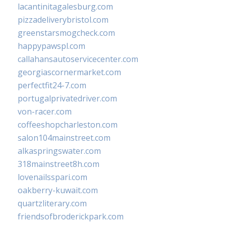
lacantinitagalesburg.com
pizzadeliverybristol.com
greenstarsmogcheck.com
happypawspl.com
callahansautoservicecenter.com
georgiascornermarket.com
perfectfit24-7.com
portugalprivatedriver.com
von-racer.com
coffeeshopcharleston.com
salon104mainstreet.com
alkaspringswater.com
318mainstreet8h.com
lovenailsspari.com
oakberry-kuwait.com
quartzliterary.com
friendsofbroderickpark.com