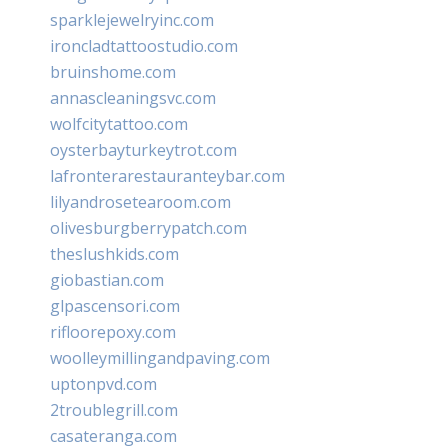
sparklejewelryinc.com
ironcladtattoostudio.com
bruinshome.com
annascleaningsvc.com
wolfcitytattoo.com
oysterbayturkeytrot.com
lafronterarestauranteybar.com
lilyandrosetearoom.com
olivesburgberrypatch.com
theslushkids.com
giobastian.com
glpascensori.com
rifloorepoxy.com
woolleymillingandpaving.com
uptonpvd.com
2troublegrill.com
casateranga.com