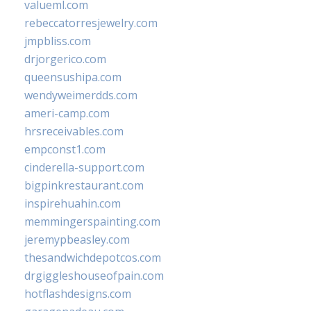
valueml.com
rebeccatorresjewelry.com
jmpbliss.com
drjorgerico.com
queensushipa.com
wendyweimerdds.com
ameri-camp.com
hrsreceivables.com
empconst1.com
cinderella-support.com
bigpinkrestaurant.com
inspirehuahin.com
memmingerspainting.com
jeremypbeasley.com
thesandwichdepotcos.com
drgiggleshouseofpain.com
hotflashdesigns.com