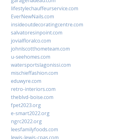
garagenadeau.com
lifestylechauffeurservice.com
EverNewNails.com
insideoutdecoratingcentre.com
salvatoresinpoint.com
jovialfloralco.com
johnlscotthometeam.com
u-seehomes.com
watersportslagonissi.com
mischieffashion.com
eduwyre.com
retro-interiors.com
theblvd-boise.com
fpet2023.org
e-smart2022.org
ngrc2022.org
leesfamilyfoods.com
lewis-lewis-cpas.com