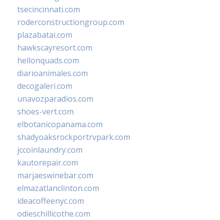
tsecincinnati.com
roderconstructiongroup.com
plazabatai.com
hawkscayresort.com
hellonquads.com
diarioanimales.com
decogaleri.com
unavozparadios.com
shoes-vert.com
elbotanicopanama.com
shadyoaksrockportrvpark.com
jccoinlaundry.com
kautorepair.com
marjaeswinebar.com
elmazatlanclinton.com
ideacoffeenyc.com
odieschillicothe.com