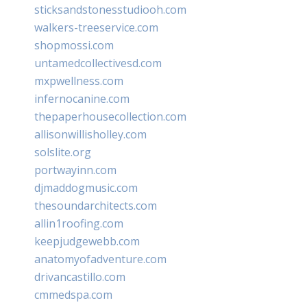
sticksandstonesstudiooh.com
walkers-treeservice.com
shopmossi.com
untamedcollectivesd.com
mxpwellness.com
infernocanine.com
thepaperhousecollection.com
allisonwillisholley.com
solslite.org
portwayinn.com
djmaddogmusic.com
thesoundarchitects.com
allin1roofing.com
keepjudgewebb.com
anatomyofadventure.com
drivancastillo.com
cmmedspa.com