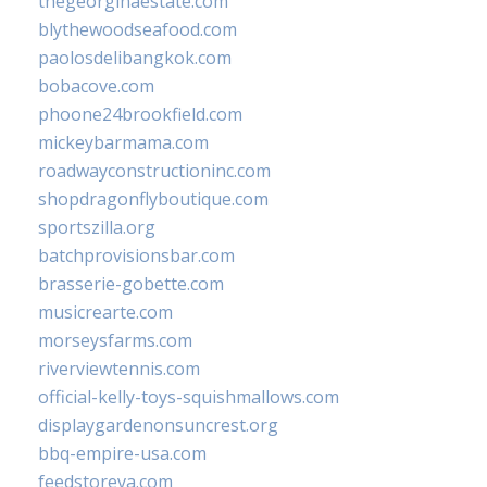
thegeorginaestate.com
blythewoodseafood.com
paolosdelibangkok.com
bobacove.com
phoone24brookfield.com
mickeybarmama.com
roadwayconstructioninc.com
shopdragonflyboutique.com
sportszilla.org
batchprovisionsbar.com
brasserie-gobette.com
musicrearte.com
morseysfarms.com
riverviewtennis.com
official-kelly-toys-squishmallows.com
displaygardenonsuncrest.org
bbq-empire-usa.com
feedstoreva.com