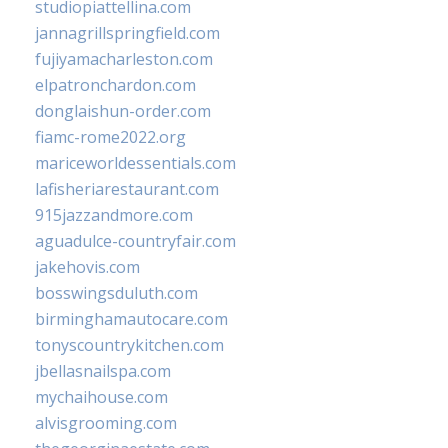
studiopiattellina.com
jannagrillspringfield.com
fujiyamacharleston.com
elpatronchardon.com
donglaishun-order.com
fiamc-rome2022.org
mariceworldessentials.com
lafisheriarestaurant.com
915jazzandmore.com
aguadulce-countryfair.com
jakehovis.com
bosswingsduluth.com
birminghamautocare.com
tonyscountrykitchen.com
jbellasnailspa.com
mychaihouse.com
alvisgrooming.com