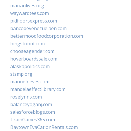
marianlives.org
waywardtees.com
pidfloorsexpress.com
bancodevenezuelaen.com
bettermoodfoodcorporation.com
hingstonnt.com
chooseagender.com
hoverboardssale.com
alaskapolitics.com
stsmp.org
manoelneves.com
mandelaeffectlibrary.com
roselynns.com
balanceyoganj.com
salesforceblogs.com
TrainGames365.com
BaytownEvaCationRentals.com