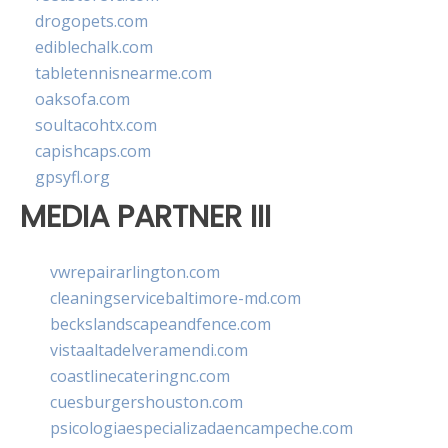
drogopets.com
ediblechalk.com
tabletennisnearme.com
oaksofa.com
soultacohtx.com
capishcaps.com
gpsyfl.org
MEDIA PARTNER III
vwrepairarlington.com
cleaningservicebaltimore-md.com
beckslandscapeandfence.com
vistaaltadelveramendi.com
coastlinecateringnc.com
cuesburgershouston.com
psicologiaespecializadaencampeche.com