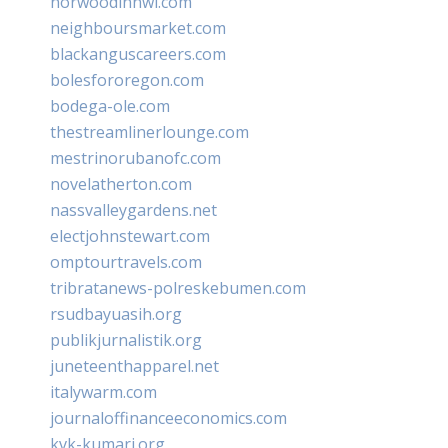
norwoodinnwi.com
neighboursmarket.com
blackanguscareers.com
bolesfororegon.com
bodega-ole.com
thestreamlinerlounge.com
mestrinorubanofc.com
novelatherton.com
nassvalleygardens.net
electjohnstewart.com
omptourtravels.com
tribratanews-polreskebumen.com
rsudbayuasih.org
publikjurnalistik.org
juneteenthapparel.net
italywarm.com
journaloffinanceeconomics.com
kvk-kumari.org