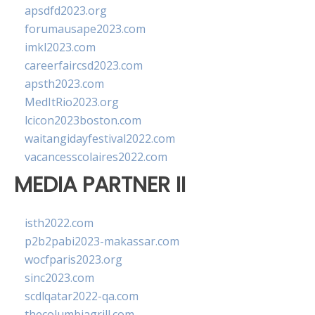
apsdfd2023.org
forumausape2023.com
imkl2023.com
careerfaircsd2023.com
apsth2023.com
MedItRio2023.org
lcicon2023boston.com
waitangidayfestival2022.com
vacancesscolaires2022.com
MEDIA PARTNER II
isth2022.com
p2b2pabi2023-makassar.com
wocfparis2023.org
sinc2023.com
scdlqatar2022-qa.com
thecolumbiagrill.com