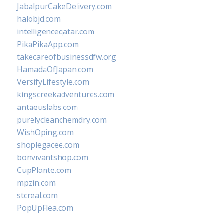
JabalpurCakeDelivery.com
halobjd.com
intelligenceqatar.com
PikaPikaApp.com
takecareofbusinessdfw.org
HamadaOfJapan.com
VersifyLifestyle.com
kingscreekadventures.com
antaeuslabs.com
purelycleanchemdry.com
WishOping.com
shoplegacee.com
bonvivantshop.com
CupPlante.com
mpzin.com
stcreal.com
PopUpFlea.com