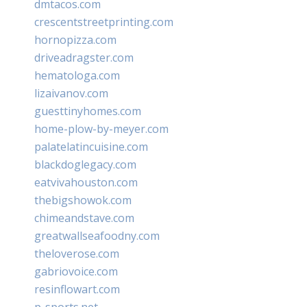
dmtacos.com
crescentstreetprinting.com
hornopizza.com
driveadragster.com
hematologa.com
lizaivanov.com
guesttinyhomes.com
home-plow-by-meyer.com
palatelatincuisine.com
blackdoglegacy.com
eatvivahouston.com
thebigshowok.com
chimeandstave.com
greatwallseafoodny.com
theloverose.com
gabriovoice.com
resinflowart.com
p-sports.net