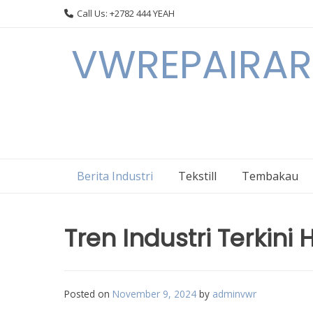
Skip
Call Us: +2782 444 YEAH
to
content
VWREPAIRARL
Berita Industri
Tekstill
Tembakau
Tren Industri Terkini 
Posted on
November 9, 2024
by
adminvwr