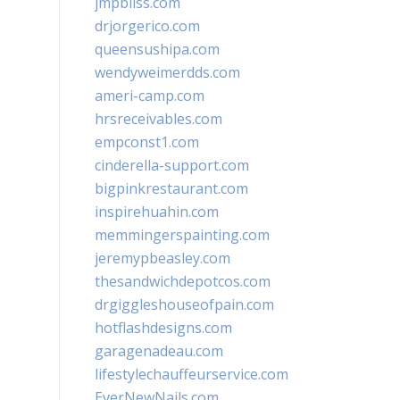
jmpbliss.com
drjorgerico.com
queensushipa.com
wendyweimerdds.com
ameri-camp.com
hrsreceivables.com
empconst1.com
cinderella-support.com
bigpinkrestaurant.com
inspirehuahin.com
memmingerspainting.com
jeremypbeasley.com
thesandwichdepotcos.com
drgiggleshouseofpain.com
hotflashdesigns.com
garagenadeau.com
lifestylechauffeurservice.com
EverNewNails.com