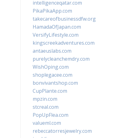
intelligenceqatar.com
PikaPikaApp.com
takecareofbusinessdfw.org
HamadaOfJapan.com
VersifyLifestyle.com
kingscreekadventures.com
antaeuslabs.com
purelycleanchemdry.com
WishOping.com
shoplegacee.com
bonvivantshop.com
CupPlante.com
mpzin.com
stcreal.com
PopUpFlea.com
valueml.com
rebeccatorresjewelry.com