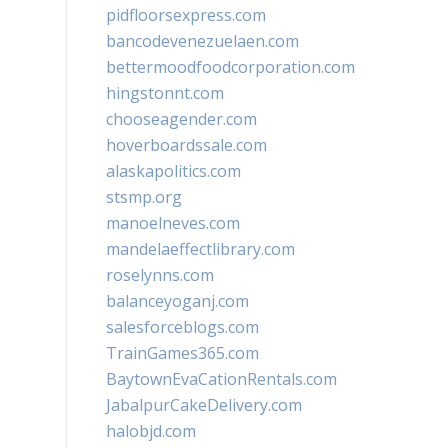
pidfloorsexpress.com
bancodevenezuelaen.com
bettermoodfoodcorporation.com
hingstonnt.com
chooseagender.com
hoverboardssale.com
alaskapolitics.com
stsmp.org
manoelneves.com
mandelaeffectlibrary.com
roselynns.com
balanceyoganj.com
salesforceblogs.com
TrainGames365.com
BaytownEvaCationRentals.com
JabalpurCakeDelivery.com
halobjd.com