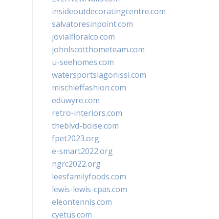
insideoutdecoratingcentre.com
salvatoresinpoint.com
jovialfloralco.com
johnlscotthometeam.com
u-seehomes.com
watersportslagonissi.com
mischieffashion.com
eduwyre.com
retro-interiors.com
theblvd-boise.com
fpet2023.org
e-smart2022.org
ngrc2022.org
leesfamilyfoods.com
lewis-lewis-cpas.com
eleontennis.com
cyetus.com