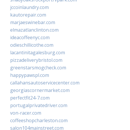
jccoinlaundry.com
kautorepair.com
marjaeswinebar.com
elmazatlanclinton.com
ideacoffeenyc.com
odieschillicothe.com
lacantinitagalesburg.com
pizzadeliverybristol.com
greenstarsmogcheck.com
happypawspl.com
callahansautoservicecenter.com
georgiascornermarket.com
perfectfit24-7.com
portugalprivatedriver.com
von-racer.com
coffeeshopcharleston.com
salon104mainstreet.com