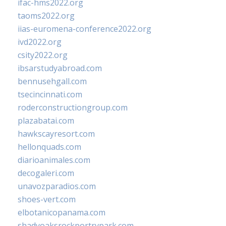
ifac-hms2022.org
taoms2022.org
iias-euromena-conference2022.org
ivd2022.org
csity2022.org
ibsarstudyabroad.com
bennusehgall.com
tsecincinnati.com
roderconstructiongroup.com
plazabatai.com
hawkscayresort.com
hellonquads.com
diarioanimales.com
decogaleri.com
unavozparadios.com
shoes-vert.com
elbotanicopanama.com
shadyoaksrockportrvpark.com