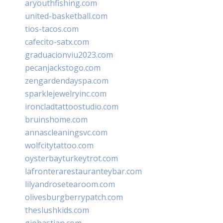
aryouthfishing.com
united-basketball.com
tios-tacos.com
cafecito-satx.com
graduacionviu2023.com
pecanjackstogo.com
zengardendayspa.com
sparklejewelryinc.com
ironcladtattoostudio.com
bruinshome.com
annascleaningsvc.com
wolfcitytattoo.com
oysterbayturkeytrot.com
lafronterarestauranteybar.com
lilyandrosetearoom.com
olivesburgberrypatch.com
theslushkids.com
giobastian.com