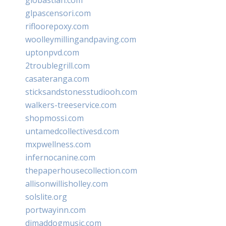
glpascensori.com
rifloorepoxy.com
woolleymillingandpaving.com
uptonpvd.com
2troublegrill.com
casateranga.com
sticksandstonesstudiooh.com
walkers-treeservice.com
shopmossi.com
untamedcollectivesd.com
mxpwellness.com
infernocanine.com
thepaperhousecollection.com
allisonwillisholley.com
solslite.org
portwayinn.com
djmaddogmusic.com