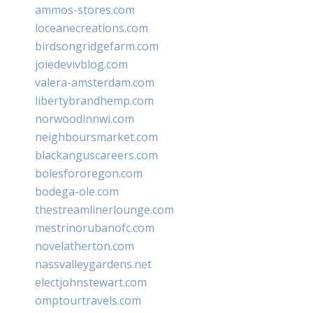
ammos-stores.com
loceanecreations.com
birdsongridgefarm.com
joiedevivblog.com
valera-amsterdam.com
libertybrandhemp.com
norwoodinnwi.com
neighboursmarket.com
blackanguscareers.com
bolesfororegon.com
bodega-ole.com
thestreamlinerlounge.com
mestrinorubanofc.com
novelatherton.com
nassvalleygardens.net
electjohnstewart.com
omptourtravels.com