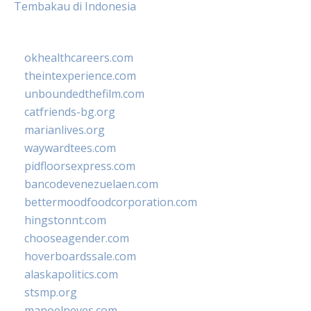
Tembakau di Indonesia
okhealthcareers.com
theintexperience.com
unboundedthefilm.com
catfriends-bg.org
marianlives.org
waywardtees.com
pidfloorsexpress.com
bancodevenezuelaen.com
bettermoodfoodcorporation.com
hingstonnt.com
chooseagender.com
hoverboardssale.com
alaskapolitics.com
stsmp.org
manoelneves.com