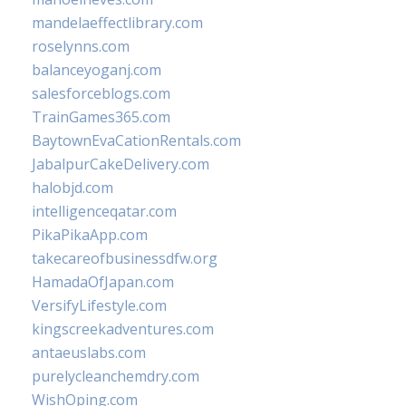
mandelaeffectlibrary.com
roselynns.com
balanceyoganj.com
salesforceblogs.com
TrainGames365.com
BaytownEvaCationRentals.com
JabalpurCakeDelivery.com
halobjd.com
intelligenceqatar.com
PikaPikaApp.com
takecareofbusinessdfw.org
HamadaOfJapan.com
VersifyLifestyle.com
kingscreekadventures.com
antaeuslabs.com
purelycleanchemdry.com
WishOping.com