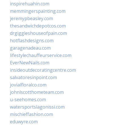
inspirehuahin.com
memmingerspainting.com
jeremypbeasley.com
thesandwichdepotcos.com
drgiggleshouseofpain.com
hotflashdesigns.com
garagenadeau.com
lifestylechauffeurservice.com
EverNewNails.com
insideoutdecoratingcentre.com
salvatoresinpoint.com
jovialfloralco.com
johnlscotthometeam.com
u-seehomes.com
watersportslagonissi.com
mischieffashion.com
eduwyre.com