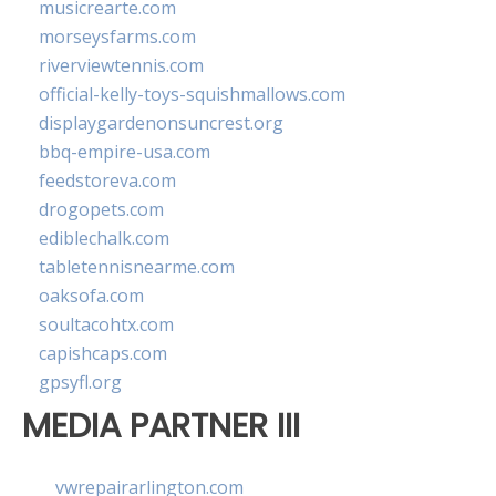
musicrearte.com
morseysfarms.com
riverviewtennis.com
official-kelly-toys-squishmallows.com
displaygardenonsuncrest.org
bbq-empire-usa.com
feedstoreva.com
drogopets.com
ediblechalk.com
tabletennisnearme.com
oaksofa.com
soultacohtx.com
capishcaps.com
gpsyfl.org
MEDIA PARTNER III
vwrepairarlington.com