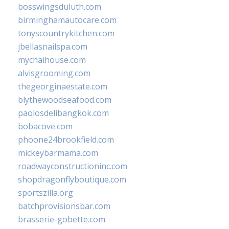
bosswingsduluth.com
birminghamautocare.com
tonyscountrykitchen.com
jbellasnailspa.com
mychaihouse.com
alvisgrooming.com
thegeorginaestate.com
blythewoodseafood.com
paolosdelibangkok.com
bobacove.com
phoone24brookfield.com
mickeybarmama.com
roadwayconstructioninc.com
shopdragonflyboutique.com
sportszilla.org
batchprovisionsbar.com
brasserie-gobette.com