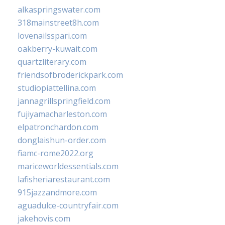
alkaspringswater.com
318mainstreet8h.com
lovenailsspari.com
oakberry-kuwait.com
quartzliterary.com
friendsofbroderickpark.com
studiopiattellina.com
jannagrillspringfield.com
fujiyamacharleston.com
elpatronchardon.com
donglaishun-order.com
fiamc-rome2022.org
mariceworldessentials.com
lafisheriarestaurant.com
915jazzandmore.com
aguadulce-countryfair.com
jakehovis.com