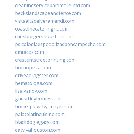
cleaningservicebaltimore-md.com
beckslandscapeandfence.com
vistaaltadelveramendi.com
coastlinecateringnc.com
cuesburgershouston.com
psicologiaespecializadaencampeche.com
dmtacos.com
crescentstreetprinting.com
hornopizza.com
driveadragster.com
hematologa.com
lizaivanov.com
guesttinyhomes.com
home-plow-by-meyer.com
palatelatincuisine.com
blackdoglegacy.com
eatvivahouston.com