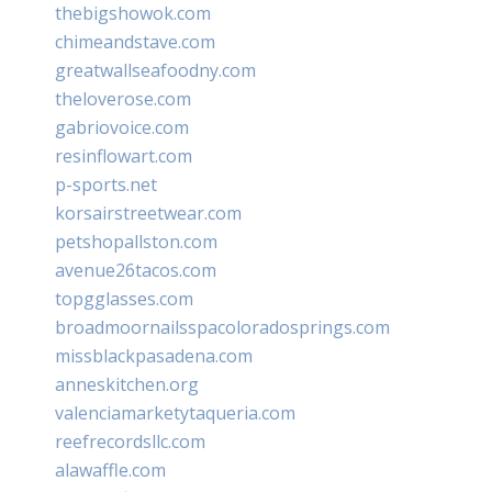
thebigshowok.com
chimeandstave.com
greatwallseafoodny.com
theloverose.com
gabriovoice.com
resinflowart.com
p-sports.net
korsairstreetwear.com
petshopallston.com
avenue26tacos.com
topgglasses.com
broadmoornailsspacoloradosprings.com
missblackpasadena.com
anneskitchen.org
valenciamarketytaqueria.com
reefrecordsllc.com
alawaffle.com