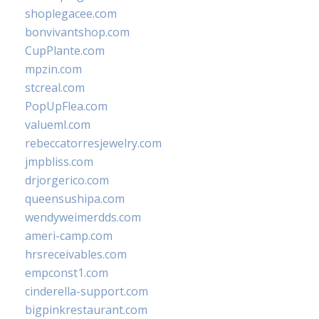
shoplegacee.com
bonvivantshop.com
CupPlante.com
mpzin.com
stcreal.com
PopUpFlea.com
valueml.com
rebeccatorresjewelry.com
jmpbliss.com
drjorgerico.com
queensushipa.com
wendyweimerdds.com
ameri-camp.com
hrsreceivables.com
empconst1.com
cinderella-support.com
bigpinkrestaurant.com