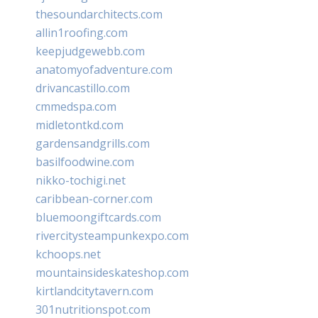
thesoundarchitects.com
allin1roofing.com
keepjudgewebb.com
anatomyofadventure.com
drivancastillo.com
cmmedspa.com
midletontkd.com
gardensandgrills.com
basilfoodwine.com
nikko-tochigi.net
caribbean-corner.com
bluemoongiftcards.com
rivercitysteampunkexpo.com
kchoops.net
mountainsideskateshop.com
kirtlandcitytavern.com
301nutritionspot.com