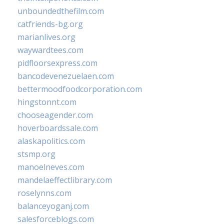
unboundedthefilm.com
catfriends-bg.org
marianlives.org
waywardtees.com
pidfloorsexpress.com
bancodevenezuelaen.com
bettermoodfoodcorporation.com
hingstonnt.com
chooseagender.com
hoverboardssale.com
alaskapolitics.com
stsmp.org
manoelneves.com
mandelaeffectlibrary.com
roselynns.com
balanceyoganj.com
salesforceblogs.com