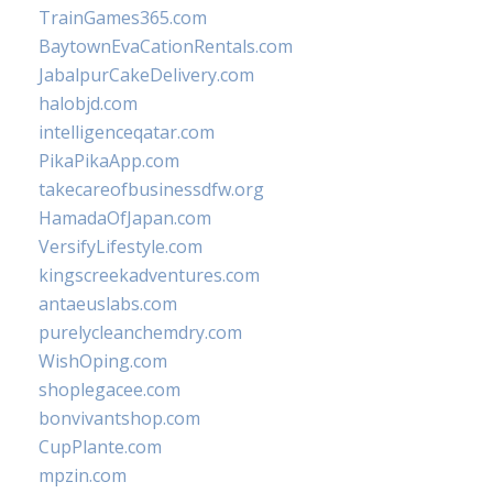
TrainGames365.com
BaytownEvaCationRentals.com
JabalpurCakeDelivery.com
halobjd.com
intelligenceqatar.com
PikaPikaApp.com
takecareofbusinessdfw.org
HamadaOfJapan.com
VersifyLifestyle.com
kingscreekadventures.com
antaeuslabs.com
purelycleanchemdry.com
WishOping.com
shoplegacee.com
bonvivantshop.com
CupPlante.com
mpzin.com