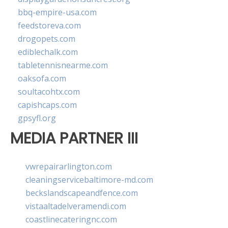
bbq-empire-usa.com
feedstoreva.com
drogopets.com
ediblechalk.com
tabletennisnearme.com
oaksofa.com
soultacohtx.com
capishcaps.com
gpsyfl.org
MEDIA PARTNER III
vwrepairarlington.com
cleaningservicebaltimore-md.com
beckslandscapeandfence.com
vistaaltadelveramendi.com
coastlinecateringnc.com