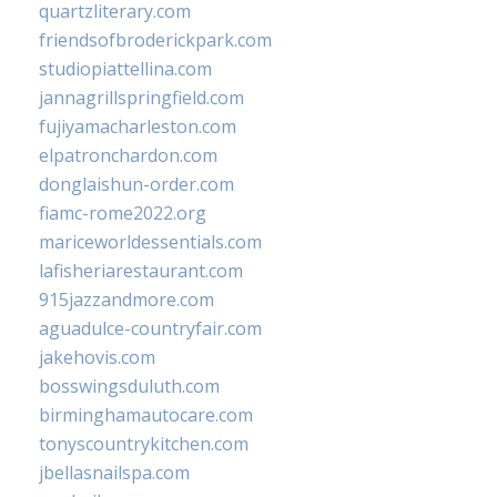
quartzliterary.com
friendsofbroderickpark.com
studiopiattellina.com
jannagrillspringfield.com
fujiyamacharleston.com
elpatronchardon.com
donglaishun-order.com
fiamc-rome2022.org
mariceworldessentials.com
lafisheriarestaurant.com
915jazzandmore.com
aguadulce-countryfair.com
jakehovis.com
bosswingsduluth.com
birminghamautocare.com
tonyscountrykitchen.com
jbellasnailspa.com