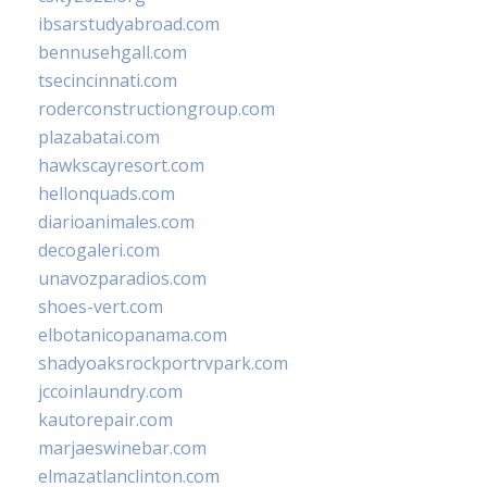
ibsarstudyabroad.com
bennusehgall.com
tsecincinnati.com
roderconstructiongroup.com
plazabatai.com
hawkscayresort.com
hellonquads.com
diarioanimales.com
decogaleri.com
unavozparadios.com
shoes-vert.com
elbotanicopanama.com
shadyoaksrockportrvpark.com
jccoinlaundry.com
kautorepair.com
marjaeswinebar.com
elmazatlanclinton.com