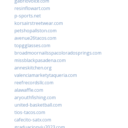
gabriovoice.com
resinflowart.com
p-sports.net
korsairstreetwear.com
petshopallston.com
avenue26tacos.com
topgglasses.com
broadmoornailsspacoloradosprings.com
missblackpasadena.com
anneskitchen.org
valenciamarketytaqueria.com
reefrecordsllc.com
alawaffle.com
aryouthfishing.com
united-basketball.com
tios-tacos.com
cafecito-satx.com
graduacionviu2023.com