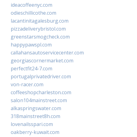
ideacoffeenyc.com
odieschillicothe.com
lacantinitagalesburg.com
pizzadeliverybristol.com
greenstarsmogcheck.com
happypawspl.com
callahansautoservicecenter.com
georgiascornermarket.com
perfectfit24-7.com
portugalprivatedriver.com
von-racer.com
coffeeshopcharleston.com
salon104mainstreet.com
alkaspringswater.com
318mainstreet8h.com
lovenailsspari.com
oakberry-kuwait.com