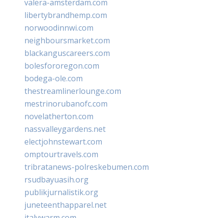
valera-amsterdam.com
libertybrandhemp.com
norwoodinnwi.com
neighboursmarket.com
blackanguscareers.com
bolesfororegon.com
bodega-ole.com
thestreamlinerlounge.com
mestrinorubanofc.com
novelatherton.com
nassvalleygardens.net
electjohnstewart.com
omptourtravels.com
tribratanews-polreskebumen.com
rsudbayuasih.org
publikjurnalistik.org
juneteenthapparel.net
italywarm.com