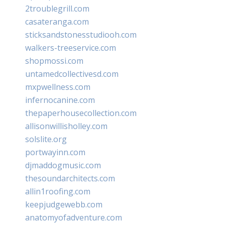
2troublegrill.com
casateranga.com
sticksandstonesstudiooh.com
walkers-treeservice.com
shopmossi.com
untamedcollectivesd.com
mxpwellness.com
infernocanine.com
thepaperhousecollection.com
allisonwillisholley.com
solslite.org
portwayinn.com
djmaddogmusic.com
thesoundarchitects.com
allin1roofing.com
keepjudgewebb.com
anatomyofadventure.com