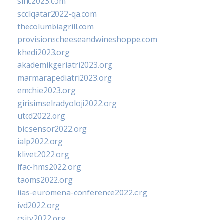
sinc2023.com
scdlqatar2022-qa.com
thecolumbiagrill.com
provisionscheeseandwineshoppe.com
khedi2023.org
akademikgeriatri2023.org
marmarapediatri2023.org
emchie2023.org
girisimselradyoloji2022.org
utcd2022.org
biosensor2022.org
ialp2022.org
klivet2022.org
ifac-hms2022.org
taoms2022.org
iias-euromena-conference2022.org
ivd2022.org
csity2022.org