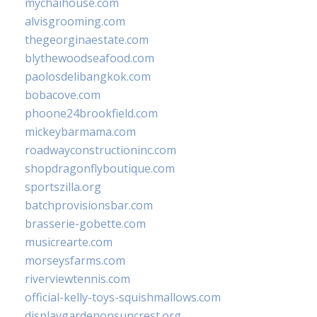
mychaihouse.com
alvisgrooming.com
thegeorginaestate.com
blythewoodseafood.com
paolosdelibangkok.com
bobacove.com
phoone24brookfield.com
mickeybarmama.com
roadwayconstructioninc.com
shopdragonflyboutique.com
sportszilla.org
batchprovisionsbar.com
brasserie-gobette.com
musicrearte.com
morseysfarms.com
riverviewtennis.com
official-kelly-toys-squishmallows.com
displaygardenonsuncrest.org