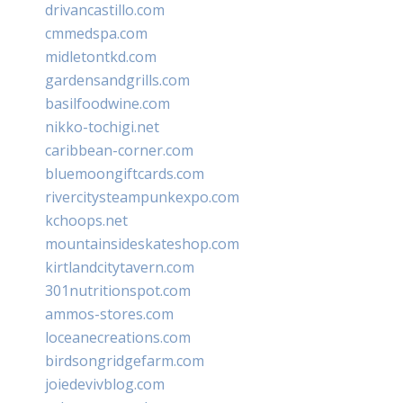
drivancastillo.com
cmmedspa.com
midletontkd.com
gardensandgrills.com
basilfoodwine.com
nikko-tochigi.net
caribbean-corner.com
bluemoongiftcards.com
rivercitysteampunkexpo.com
kchoops.net
mountainsideskateshop.com
kirtlandcitytavern.com
301nutritionspot.com
ammos-stores.com
loceanecreations.com
birdsongridgefarm.com
joiedevivblog.com