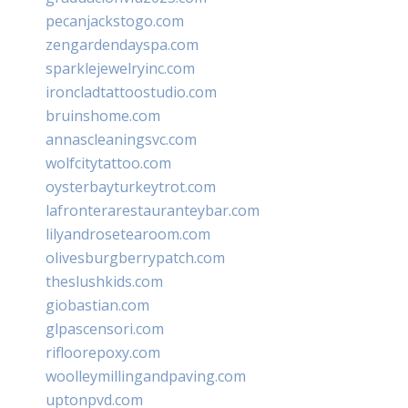
pecanjackstogo.com
zengardendayspa.com
sparklejewelryinc.com
ironcladtattoostudio.com
bruinshome.com
annascleaningsvc.com
wolfcitytattoo.com
oysterbayturkeytrot.com
lafronterarestauranteybar.com
lilyandrosetearoom.com
olivesburgberrypatch.com
theslushkids.com
giobastian.com
glpascensori.com
rifloorepoxy.com
woolleymillingandpaving.com
uptonpvd.com