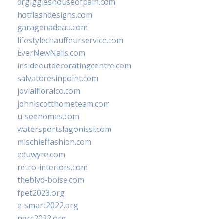
drgiggleshouseofpain.com
hotflashdesigns.com
garagenadeau.com
lifestylechauffeurservice.com
EverNewNails.com
insideoutdecoratingcentre.com
salvatoresinpoint.com
jovialfloralco.com
johnlscotthometeam.com
u-seehomes.com
watersportslagonissi.com
mischieffashion.com
eduwyre.com
retro-interiors.com
theblvd-boise.com
fpet2023.org
e-smart2022.org
ngrc2022.org