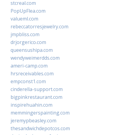
stcreal.com
PopUpFlea.com
valueml.com
rebeccatorresjewelry.com
jmpbliss.com
drjorgerico.com
queensushipa.com
wendyweimerdds.com
ameri-camp.com
hrsreceivables.com
empconst1.com
cinderella-support.com
bigpinkrestaurant.com
inspirehuahin.com
memmingerspainting.com
jeremypbeasley.com
thesandwichdepotcos.com