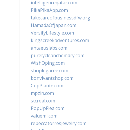
intelligenceqatar.com
PikaPikaApp.com
takecareofbusinessdfw.org
HamadaOfJapan.com
VersifyLifestyle.com
kingscreekadventures.com
antaeuslabs.com
purelycleanchemdry.com
WishOping.com
shoplegacee.com
bonvivantshop.com
CupPlante.com
mpzin.com
stcreal.com
PopUpFlea.com
valueml.com
rebeccatorresjewelry.com