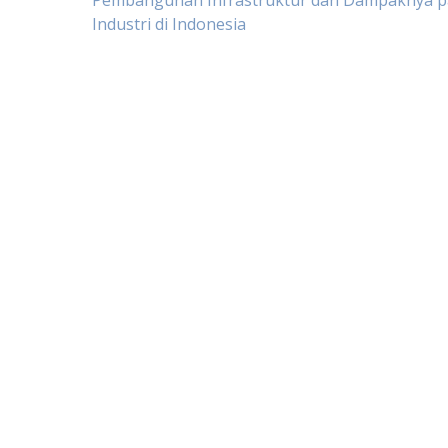
Post
Pembangunan Infrastruktur dan Dampaknya p
Industri di Indonesia
navigation