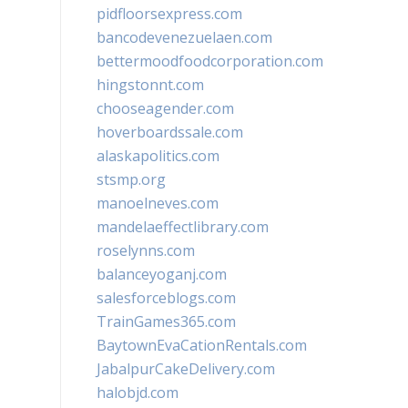
pidfloorsexpress.com
bancodevenezuelaen.com
bettermoodfoodcorporation.com
hingstonnt.com
chooseagender.com
hoverboardssale.com
alaskapolitics.com
stsmp.org
manoelneves.com
mandelaeffectlibrary.com
roselynns.com
balanceyoganj.com
salesforceblogs.com
TrainGames365.com
BaytownEvaCationRentals.com
JabalpurCakeDelivery.com
halobjd.com