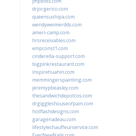
jmpbliss.com
drjorgerico.com
queensushipa.com
wendyweimerdds.com
ameri-camp.com
hrsreceivables.com
empconst1.com
cinderella-support.com
bigpinkrestaurant.com
inspirehuahin.com
memmingerspainting.com
jeremypbeasley.com
thesandwichdepotcos.com
drgiggleshouseofpain.com
hotflashdesigns.com
garagenadeau.com
lifestylechauffeurservice.com
EverNewNails.com