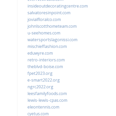
insideoutdecoratingcentre.com
salvatoresinpoint.com
jovialfloralco.com
johnlscotthometeam.com
u-seehomes.com
watersportslagonissi.com
mischieffashion.com
eduwyre.com
retro-interiors.com
theblvd-boise.com
fpet2023.org
e-smart2022.org
ngrc2022.org
leesfamilyfoods.com
lewis-lewis-cpas.com
eleontennis.com
cyetus.com