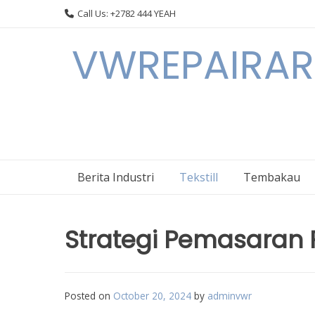
Skip
Call Us: +2782 444 YEAH
to
content
VWREPAIRARL
Berita Industri
Tekstill
Tembakau
Strategi Pemasaran P
Posted on
October 20, 2024
by
adminvwr