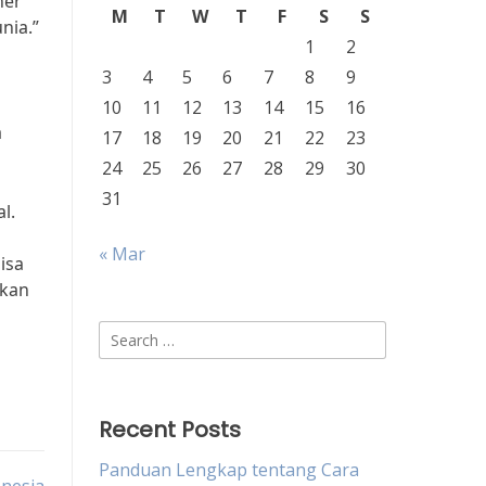
ner
M
T
W
T
F
S
S
nia.”
1
2
3
4
5
6
7
8
9
10
11
12
13
14
15
16
a
17
18
19
20
21
22
23
24
25
26
27
28
29
30
31
l.
« Mar
isa
gkan
Search
for:
Recent Posts
Panduan Lengkap tentang Cara