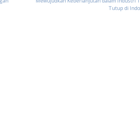
ngan
Mewujudkan Keberlanjutan dalam Industri T
Tutup di Ind