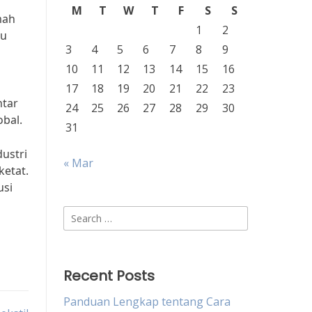
M
T
W
T
F
S
S
mah
1
2
lu
3
4
5
6
7
8
9
10
11
12
13
14
15
16
17
18
19
20
21
22
23
ntar
24
25
26
27
28
29
30
bal.
31
ustri
« Mar
ketat.
usi
Search
for:
Recent Posts
Panduan Lengkap tentang Cara