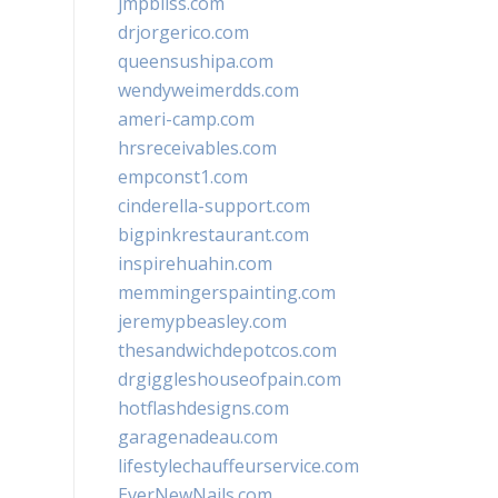
jmpbliss.com
drjorgerico.com
queensushipa.com
wendyweimerdds.com
ameri-camp.com
hrsreceivables.com
empconst1.com
cinderella-support.com
bigpinkrestaurant.com
inspirehuahin.com
memmingerspainting.com
jeremypbeasley.com
thesandwichdepotcos.com
drgiggleshouseofpain.com
hotflashdesigns.com
garagenadeau.com
lifestylechauffeurservice.com
EverNewNails.com