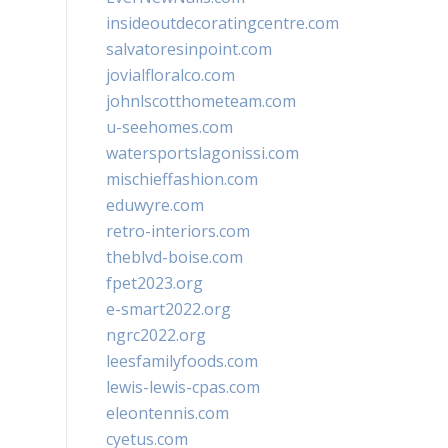
insideoutdecoratingcentre.com
salvatoresinpoint.com
jovialfloralco.com
johnlscotthometeam.com
u-seehomes.com
watersportslagonissi.com
mischieffashion.com
eduwyre.com
retro-interiors.com
theblvd-boise.com
fpet2023.org
e-smart2022.org
ngrc2022.org
leesfamilyfoods.com
lewis-lewis-cpas.com
eleontennis.com
cyetus.com