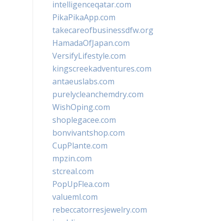
intelligenceqatar.com
PikaPikaApp.com
takecareofbusinessdfw.org
HamadaOfJapan.com
VersifyLifestyle.com
kingscreekadventures.com
antaeuslabs.com
purelycleanchemdry.com
WishOping.com
shoplegacee.com
bonvivantshop.com
CupPlante.com
mpzin.com
stcreal.com
PopUpFlea.com
valueml.com
rebeccatorresjewelry.com