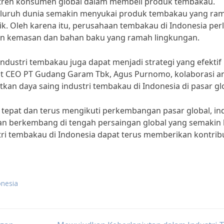
n tren konsumen global dalam membeli produk tembakau.
seluruh dunia semakin menyukai produk tembakau yang ra
. Oleh karena itu, perusahaan tembakau di Indonesia per
ain kemasan dan bahan baku yang ramah lingkungan.
industri tembakau juga dapat menjadi strategi yang efektif
t CEO PT Gudang Garam Tbk, Agus Purnomo, kolaborasi a
n daya saing industri tembakau di Indonesia di pasar glo
epat dan terus mengikuti perkembangan pasar global, ind
an berkembang di tengah persaingan global yang semakin 
ri tembakau di Indonesia dapat terus memberikan kontrib
onesia