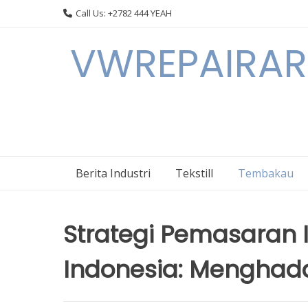
Skip
Call Us: +2782 444 YEAH
to
content
VWREPAIRARL
Berita Industri
Tekstill
Tembakau
Strategi Pemasaran 
Indonesia: Menghada