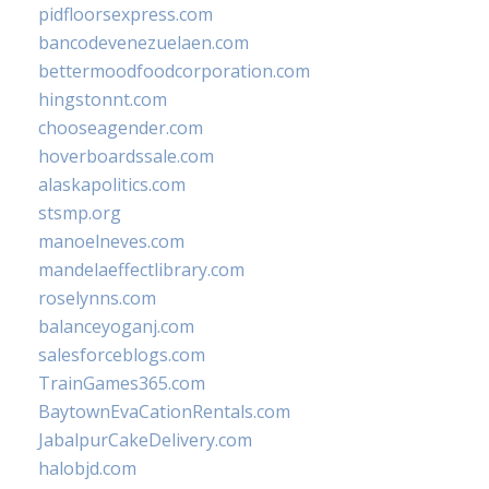
pidfloorsexpress.com
bancodevenezuelaen.com
bettermoodfoodcorporation.com
hingstonnt.com
chooseagender.com
hoverboardssale.com
alaskapolitics.com
stsmp.org
manoelneves.com
mandelaeffectlibrary.com
roselynns.com
balanceyoganj.com
salesforceblogs.com
TrainGames365.com
BaytownEvaCationRentals.com
JabalpurCakeDelivery.com
halobjd.com