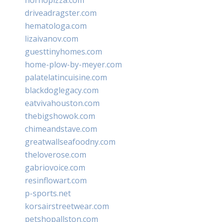
driveadragster.com
hematologa.com
lizaivanov.com
guesttinyhomes.com
home-plow-by-meyer.com
palatelatincuisine.com
blackdoglegacy.com
eatvivahouston.com
thebigshowok.com
chimeandstave.com
greatwallseafoodny.com
theloverose.com
gabriovoice.com
resinflowart.com
p-sports.net
korsairstreetwear.com
petshopallston.com