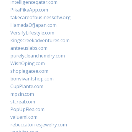
intelligenceqatar.com
PikaPikaApp.com
takecareofbusinessdfw.org
HamadaOfJapan.com
VersifyLifestyle.com
kingscreekadventures.com
antaeuslabs.com
purelycleanchemdry.com
WishOping.com
shoplegacee.com
bonvivantshop.com
CupPlante.com
mpzin.com
stcreal.com
PopUpFlea.com
valueml.com
rebeccatorresjewelry.com