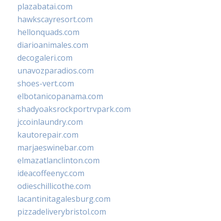
plazabatai.com
hawkscayresort.com
hellonquads.com
diarioanimales.com
decogaleri.com
unavozparadios.com
shoes-vert.com
elbotanicopanama.com
shadyoaksrockportrvpark.com
jccoinlaundry.com
kautorepair.com
marjaeswinebar.com
elmazatlanclinton.com
ideacoffeenyc.com
odieschillicothe.com
lacantinitagalesburg.com
pizzadeliverybristol.com