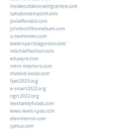
insideoutdecoratingcentre.com
salvatoresinpoint.com
jovialfloralco.com
johnlscotthometeam.com
u-seehomes.com
watersportslagonissi.com
mischieffashion.com
eduwyre.com
retro-interiors.com
theblvd-boise.com
fpet2023.org
e-smart2022.org
ngrc2022.org
leesfamilyfoods.com
lewis-lewis-cpas.com
eleontennis.com
cyetus.com