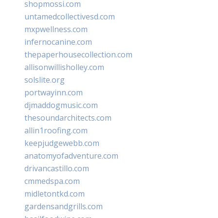
shopmossi.com
untamedcollectivesd.com
mxpwellness.com
infernocanine.com
thepaperhousecollection.com
allisonwillisholley.com
solslite.org
portwayinn.com
djmaddogmusic.com
thesoundarchitects.com
allin1roofing.com
keepjudgewebb.com
anatomyofadventure.com
drivancastillo.com
cmmedspa.com
midletontkd.com
gardensandgrills.com