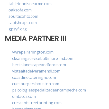
tabletennisnearme.com
oaksofa.com
soultacohtx.com
capishcaps.com
gpsyfl.org
MEDIA PARTNER III
vwrepairarlington.com
cleaningservicebaltimore-md.com
beckslandscapeandfence.com
vistaaltadelveramendi.com
coastlinecateringnc.com
cuesburgershouston.com
psicologiaespecializadaencampeche.com
dmtacos.com
crescentstreetprinting.com
hornopizza.com