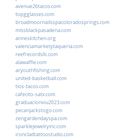
avenue26tacos.com
topgglasses.com
broadmoornailsspacoloradosprings.com
missblackpasadena.com
anneskitchen.org
valenciamarketytaqueria.com
reefrecordsllc.com
alawaffle.com
aryouthfishing.com
united-basketball.com
tios-tacos.com
cafecito-satx.com
graduacionviu2023.com
pecanjackstogo.com
zengardendayspa.com
sparklejewelryinc.com
ironcladtattoostudio.com