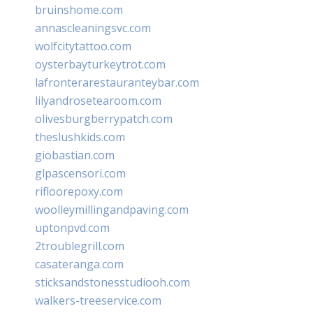
bruinshome.com
annascleaningsvc.com
wolfcitytattoo.com
oysterbayturkeytrot.com
lafronterarestauranteybar.com
lilyandrosetearoom.com
olivesburgberrypatch.com
theslushkids.com
giobastian.com
glpascensori.com
rifloorepoxy.com
woolleymillingandpaving.com
uptonpvd.com
2troublegrill.com
casateranga.com
sticksandstonesstudiooh.com
walkers-treeservice.com