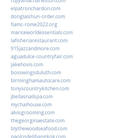
fujiyamacharleston.com
elpatronchardon.com
donglaishun-order.com
fiamc-rome2022.org
mariceworldessentials.com
lafisheriarestaurant.com
915jazzandmore.com
aguadulce-countryfair.com
jakehovis.com
bosswingsduluth.com
birminghamautocare.com
tonyscountrykitchen.com
jbellasnailspa.com
mychaihouse.com
alvisgrooming.com
thegeorginaestate.com
blythewoodseafood.com
paolosdelibangkok.com