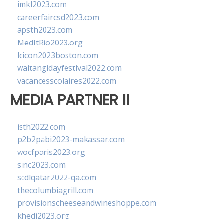
imkl2023.com
careerfaircsd2023.com
apsth2023.com
MedItRio2023.org
lcicon2023boston.com
waitangidayfestival2022.com
vacancesscolaires2022.com
MEDIA PARTNER II
isth2022.com
p2b2pabi2023-makassar.com
wocfparis2023.org
sinc2023.com
scdlqatar2022-qa.com
thecolumbiagrill.com
provisionscheeseandwineshoppe.com
khedi2023.org