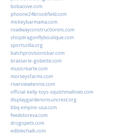
bobacove.com
phoone24brookfield.com
mickeybarmama.com
roadwayconstructioninc.com
shopdragonflyboutique.com
sportszilla.org
batchprovisionsbar.com
brasserie-gobette.com
musicrearte.com
morseysfarms.com
riverviewtennis.com
official-kelly-toys-squishmallows.com
displaygardenonsuncrest.org
bbq-empire-usa.com
feedstoreva.com
drogopets.com
ediblechalk.com