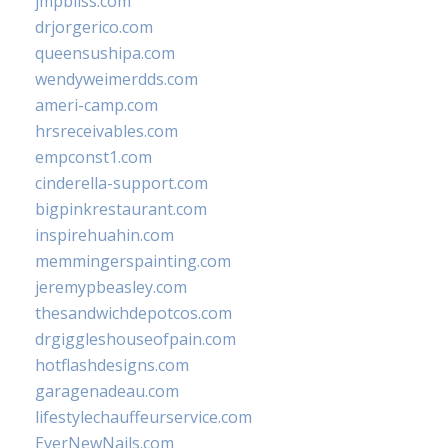
jmpbliss.com
drjorgerico.com
queensushipa.com
wendyweimerdds.com
ameri-camp.com
hrsreceivables.com
empconst1.com
cinderella-support.com
bigpinkrestaurant.com
inspirehuahin.com
memmingerspainting.com
jeremypbeasley.com
thesandwichdepotcos.com
drgiggleshouseofpain.com
hotflashdesigns.com
garagenadeau.com
lifestylechauffeurservice.com
EverNewNails.com