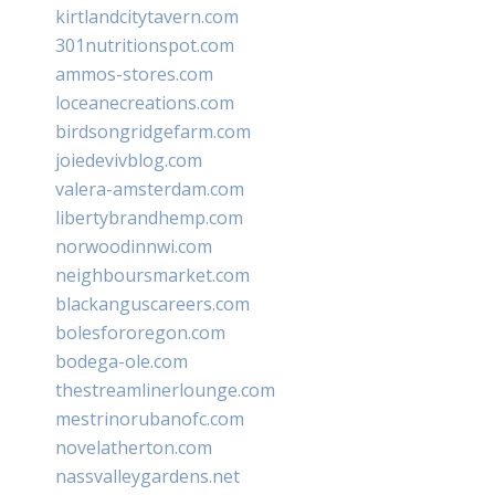
kirtlandcitytavern.com
301nutritionspot.com
ammos-stores.com
loceanecreations.com
birdsongridgefarm.com
joiedevivblog.com
valera-amsterdam.com
libertybrandhemp.com
norwoodinnwi.com
neighboursmarket.com
blackanguscareers.com
bolesfororegon.com
bodega-ole.com
thestreamlinerlounge.com
mestrinorubanofc.com
novelatherton.com
nassvalleygardens.net