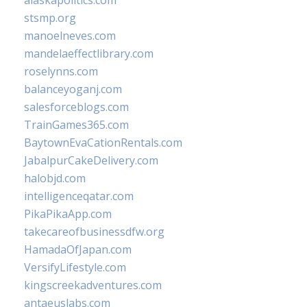
alaskapolitics.com
stsmp.org
manoelneves.com
mandelaeffectlibrary.com
roselynns.com
balanceyoganj.com
salesforceblogs.com
TrainGames365.com
BaytownEvaCationRentals.com
JabalpurCakeDelivery.com
halobjd.com
intelligenceqatar.com
PikaPikaApp.com
takecareofbusinessdfw.org
HamadaOfJapan.com
VersifyLifestyle.com
kingscreekadventures.com
antaeuslabs.com