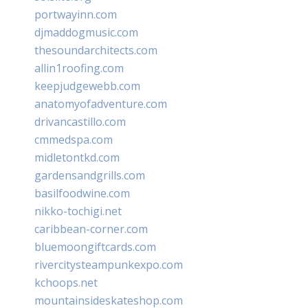
portwayinn.com
djmaddogmusic.com
thesoundarchitects.com
allin1roofing.com
keepjudgewebb.com
anatomyofadventure.com
drivancastillo.com
cmmedspa.com
midletontkd.com
gardensandgrills.com
basilfoodwine.com
nikko-tochigi.net
caribbean-corner.com
bluemoongiftcards.com
rivercitysteampunkexpo.com
kchoops.net
mountainsideskateshop.com