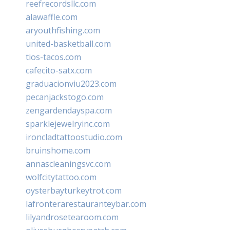
reefrecordsllc.com
alawaffle.com
aryouthfishing.com
united-basketball.com
tios-tacos.com
cafecito-satx.com
graduacionviu2023.com
pecanjackstogo.com
zengardendayspa.com
sparklejewelryinc.com
ironcladtattoostudio.com
bruinshome.com
annascleaningsvc.com
wolfcitytattoo.com
oysterbayturkeytrot.com
lafronterarestauranteybar.com
lilyandrosetearoom.com