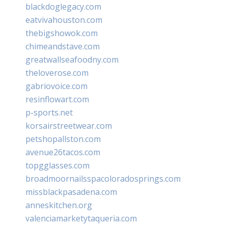
blackdoglegacy.com
eatvivahouston.com
thebigshowok.com
chimeandstave.com
greatwallseafoodny.com
theloverose.com
gabriovoice.com
resinflowart.com
p-sports.net
korsairstreetwear.com
petshopallston.com
avenue26tacos.com
topgglasses.com
broadmoornailsspacoloradosprings.com
missblackpasadena.com
anneskitchen.org
valenciamarketytaqueria.com