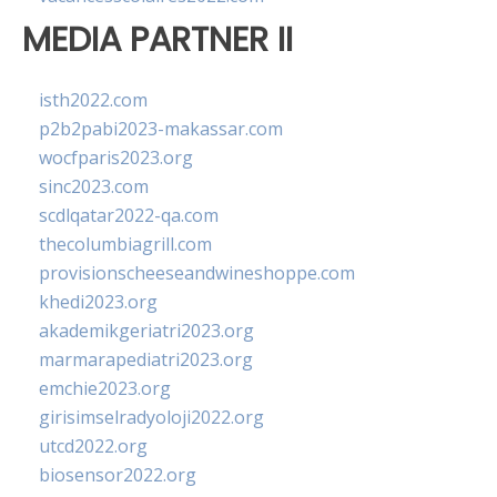
MEDIA PARTNER II
isth2022.com
p2b2pabi2023-makassar.com
wocfparis2023.org
sinc2023.com
scdlqatar2022-qa.com
thecolumbiagrill.com
provisionscheeseandwineshoppe.com
khedi2023.org
akademikgeriatri2023.org
marmarapediatri2023.org
emchie2023.org
girisimselradyoloji2022.org
utcd2022.org
biosensor2022.org