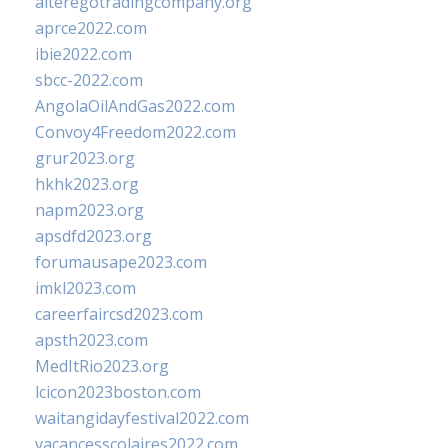
alteregotradingcompany.org
aprce2022.com
ibie2022.com
sbcc-2022.com
AngolaOilAndGas2022.com
Convoy4Freedom2022.com
grur2023.org
hkhk2023.org
napm2023.org
apsdfd2023.org
forumausape2023.com
imkl2023.com
careerfaircsd2023.com
apsth2023.com
MedItRio2023.org
lcicon2023boston.com
waitangidayfestival2022.com
vacancesscolaires2022.com