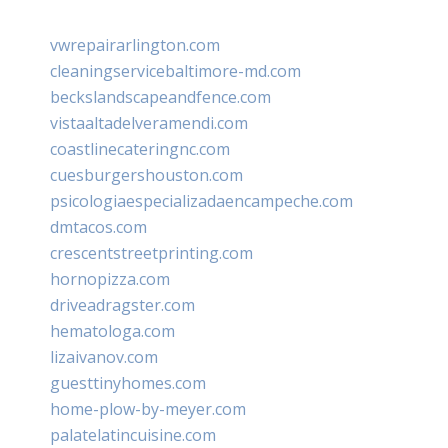
vwrepairarlington.com
cleaningservicebaltimore-md.com
beckslandscapeandfence.com
vistaaltadelveramendi.com
coastlinecateringnc.com
cuesburgershouston.com
psicologiaespecializadaencampeche.com
dmtacos.com
crescentstreetprinting.com
hornopizza.com
driveadragster.com
hematologa.com
lizaivanov.com
guesttinyhomes.com
home-plow-by-meyer.com
palatelatincuisine.com