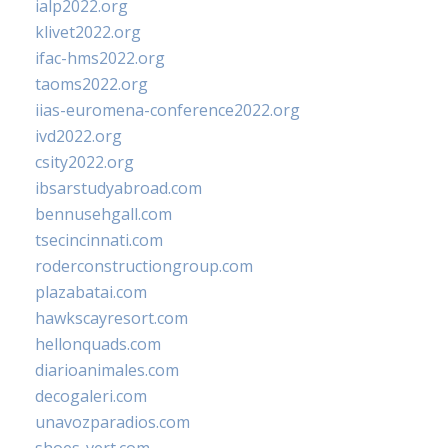
ialp2022.org
klivet2022.org
ifac-hms2022.org
taoms2022.org
iias-euromena-conference2022.org
ivd2022.org
csity2022.org
ibsarstudyabroad.com
bennusehgall.com
tsecincinnati.com
roderconstructiongroup.com
plazabatai.com
hawkscayresort.com
hellonquads.com
diarioanimales.com
decogaleri.com
unavozparadios.com