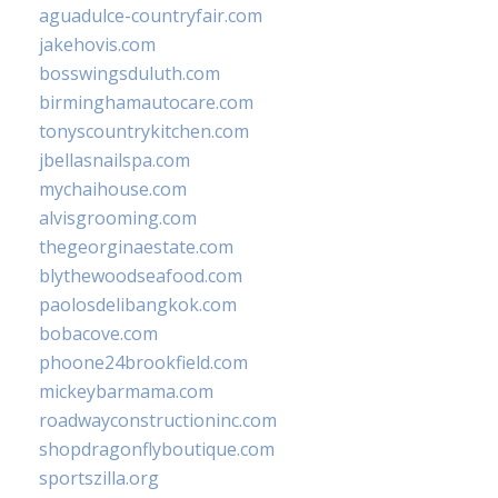
aguadulce-countryfair.com
jakehovis.com
bosswingsduluth.com
birminghamautocare.com
tonyscountrykitchen.com
jbellasnailspa.com
mychaihouse.com
alvisgrooming.com
thegeorginaestate.com
blythewoodseafood.com
paolosdelibangkok.com
bobacove.com
phoone24brookfield.com
mickeybarmama.com
roadwayconstructioninc.com
shopdragonflyboutique.com
sportszilla.org