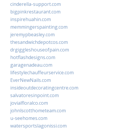
cinderella-support.com
bigpinkrestaurant.com
inspirehuahin.com
memmingerspainting.com
jeremypbeasley.com
thesandwichdepotcos.com
drgiggleshouseofpain.com
hotflashdesigns.com
garagenadeau.com
lifestylechauffeurservice.com
EverNewNails.com
insideoutdecoratingcentre.com
salvatoresinpoint.com
jovialfloralco.com
johnlscotthometeam.com
u-seehomes.com
watersportslagonissi.com