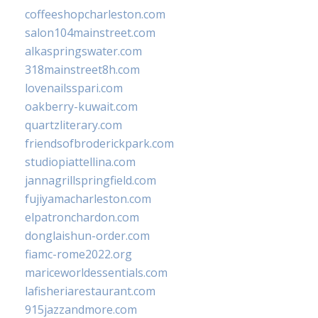
coffeeshopcharleston.com
salon104mainstreet.com
alkaspringswater.com
318mainstreet8h.com
lovenailsspari.com
oakberry-kuwait.com
quartzliterary.com
friendsofbroderickpark.com
studiopiattellina.com
jannagrillspringfield.com
fujiyamacharleston.com
elpatronchardon.com
donglaishun-order.com
fiamc-rome2022.org
mariceworldessentials.com
lafisheriarestaurant.com
915jazzandmore.com