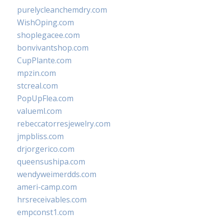
purelycleanchemdry.com
WishOping.com
shoplegacee.com
bonvivantshop.com
CupPlante.com
mpzin.com
stcreal.com
PopUpFlea.com
valueml.com
rebeccatorresjewelry.com
jmpbliss.com
drjorgerico.com
queensushipa.com
wendyweimerdds.com
ameri-camp.com
hrsreceivables.com
empconst1.com