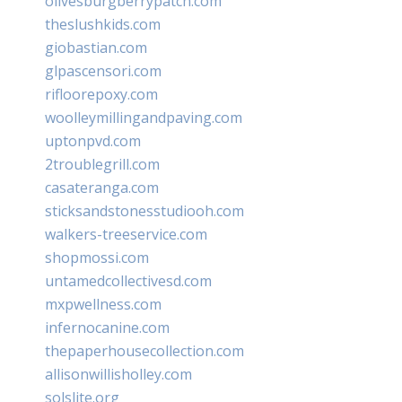
olivesburgberrypatch.com
theslushkids.com
giobastian.com
glpascensori.com
rifloorepoxy.com
woolleymillingandpaving.com
uptonpvd.com
2troublegrill.com
casateranga.com
sticksandstonesstudiooh.com
walkers-treeservice.com
shopmossi.com
untamedcollectivesd.com
mxpwellness.com
infernocanine.com
thepaperhousecollection.com
allisonwillisholley.com
solslite.org