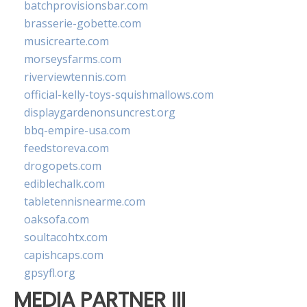
batchprovisionsbar.com
brasserie-gobette.com
musicrearte.com
morseysfarms.com
riverviewtennis.com
official-kelly-toys-squishmallows.com
displaygardenonsuncrest.org
bbq-empire-usa.com
feedstoreva.com
drogopets.com
ediblechalk.com
tabletennisnearme.com
oaksofa.com
soultacohtx.com
capishcaps.com
gpsyfl.org
MEDIA PARTNER III