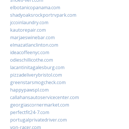
shoes-vert.com
elbotanicopanama.com
shadyoaksrockportrvpark.com
jccoinlaundry.com
kautorepair.com
marjaeswinebar.com
elmazatlanclinton.com
ideacoffeenyc.com
odieschillicothe.com
lacantinitagalesburg.com
pizzadeliverybristol.com
greenstarsmogcheck.com
happypawspl.com
callahansautoservicecenter.com
georgiascornermarket.com
perfectfit24-7.com
portugalprivatedriver.com
von-racer.com