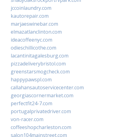
shadyoaksrockportrvpark.com
jccoinlaundry.com
kautorepair.com
marjaeswinebar.com
elmazatlanclinton.com
ideacoffeenyc.com
odieschillicothe.com
lacantinitagalesburg.com
pizzadeliverybristol.com
greenstarsmogcheck.com
happypawspl.com
callahansautoservicecenter.com
georgiascornermarket.com
perfectfit24-7.com
portugalprivatedriver.com
von-racer.com
coffeeshopcharleston.com
salon104mainstreet.com