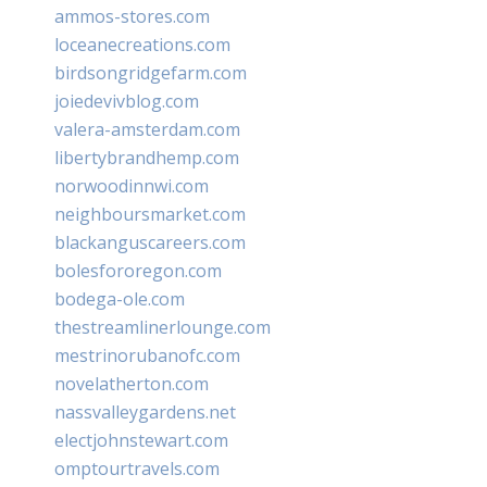
ammos-stores.com
loceanecreations.com
birdsongridgefarm.com
joiedevivblog.com
valera-amsterdam.com
libertybrandhemp.com
norwoodinnwi.com
neighboursmarket.com
blackanguscareers.com
bolesfororegon.com
bodega-ole.com
thestreamlinerlounge.com
mestrinorubanofc.com
novelatherton.com
nassvalleygardens.net
electjohnstewart.com
omptourtravels.com