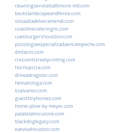
cleaningservicebaltimore-md.com
beckslandscapeandfence.com
vistaaltadelveramendi.com
coastlinecateringnc.com
cuesburgershouston.com
psicologiaespecializadaencampeche.com
dmtacos.com
crescentstreetprinting.com
hornopizza.com
driveadragster.com
hematologa.com
lizaivanov.com
guesttinyhomes.com
home-plow-by-meyer.com
palatelatincuisine.com
blackdoglegacy.com
eatvivahouston.com