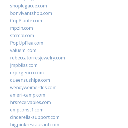
shoplegacee.com
bonvivantshop.com
CupPlante.com
mpzin.com
stcreal.com
PopUpFlea.com
valueml.com
rebeccatorresjewelry.com
jmpbliss.com
drjorgerico.com
queensushipa.com
wendyweimerdds.com
ameri-camp.com
hrsreceivables.com
empconst1.com
cinderella-support.com
bigpinkrestaurant.com