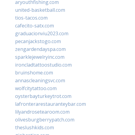
aryouthfishing.com
united-basketball.com
tios-tacos.com
cafecito-satx.com
graduacionviu2023.com
pecanjackstogo.com
zengardendayspa.com
sparklejewelryinc.com
ironcladtattoostudio.com
bruinshome.com
annascleaningsvc.com
wolfcitytattoo.com
oysterbayturkeytrot.com
lafronterarestauranteybar.com
lilyandrosetearoom.com
olivesburgberrypatch.com
theslushkids.com