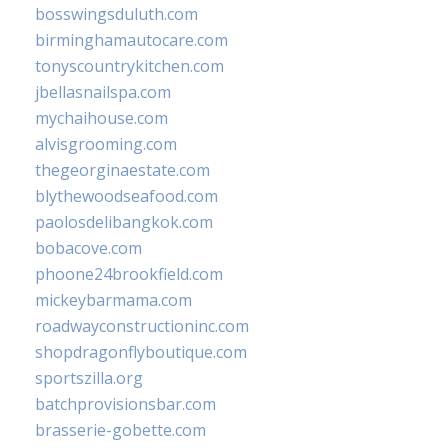
bosswingsduluth.com
birminghamautocare.com
tonyscountrykitchen.com
jbellasnailspa.com
mychaihouse.com
alvisgrooming.com
thegeorginaestate.com
blythewoodseafood.com
paolosdelibangkok.com
bobacove.com
phoone24brookfield.com
mickeybarmama.com
roadwayconstructioninc.com
shopdragonflyboutique.com
sportszilla.org
batchprovisionsbar.com
brasserie-gobette.com