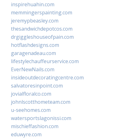
inspirehuahin.com
memmingerspainting.com
jeremypbeasley.com
thesandwichdepotcos.com
drgiggleshouseofpain.com
hotflashdesigns.com
garagenadeau.com
lifestylechauffeurservice.com
EverNewNails.com
insideoutdecoratingcentre.com
salvatoresinpoint.com
jovialfloralco.com
johnlscotthometeam.com
u-seehomes.com
watersportslagonissi.com
mischieffashion.com
eduwyre.com