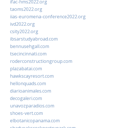
ifac-hms2022.org
taoms2022.org
iias-euromena-conference2022.org
ivd2022.org
csity2022.org
ibsarstudyabroad.com
bennusehgall.com
tsecincinnati.com
roderconstructiongroup.com
plazabatai.com
hawkscayresort.com
hellonquads.com
diarioanimales.com
decogaleri.com
unavozparadios.com
shoes-vert.com
elbotanicopanama.com