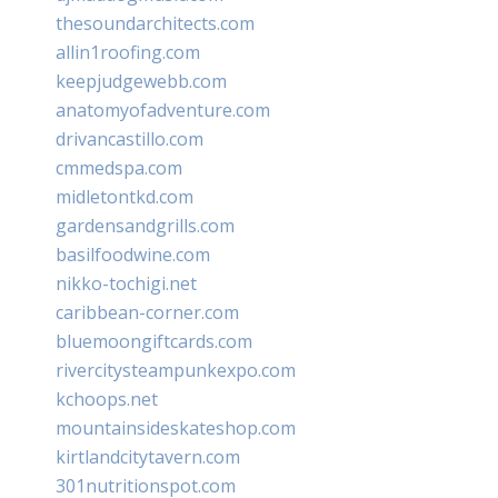
thesoundarchitects.com
allin1roofing.com
keepjudgewebb.com
anatomyofadventure.com
drivancastillo.com
cmmedspa.com
midletontkd.com
gardensandgrills.com
basilfoodwine.com
nikko-tochigi.net
caribbean-corner.com
bluemoongiftcards.com
rivercitysteampunkexpo.com
kchoops.net
mountainsideskateshop.com
kirtlandcitytavern.com
301nutritionspot.com