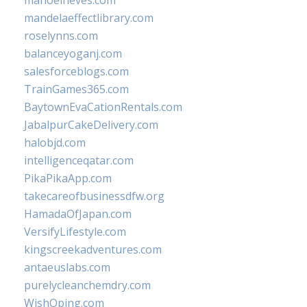
manoelneves.com
mandelaeffectlibrary.com
roselynns.com
balanceyoganj.com
salesforceblogs.com
TrainGames365.com
BaytownEvaCationRentals.com
JabalpurCakeDelivery.com
halobjd.com
intelligenceqatar.com
PikaPikaApp.com
takecareofbusinessdfw.org
HamadaOfJapan.com
VersifyLifestyle.com
kingscreekadventures.com
antaeuslabs.com
purelycleanchemdry.com
WishOping.com