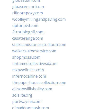
giobastian.com
glpascensori.com
rifloorepoxy.com
woolleymillingandpaving.com
uptonpvd.com
2troublegrill.com
casateranga.com
sticksandstonesstudiooh.com
walkers-treeservice.com
shopmossi.com
untamedcollectivesd.com
mxpwellness.com
infernocanine.com
thepaperhousecollection.com
allisonwillisholley.com
solslite.org
portwayinn.com
djmaddogmusic.com