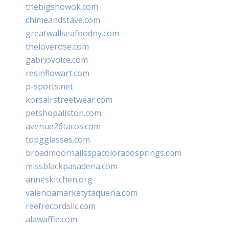
thebigshowok.com
chimeandstave.com
greatwallseafoodny.com
theloverose.com
gabriovoice.com
resinflowart.com
p-sports.net
korsairstreetwear.com
petshopallston.com
avenue26tacos.com
topgglasses.com
broadmoornailsspacoloradosprings.com
missblackpasadena.com
anneskitchen.org
valenciamarketytaqueria.com
reefrecordsllc.com
alawaffle.com