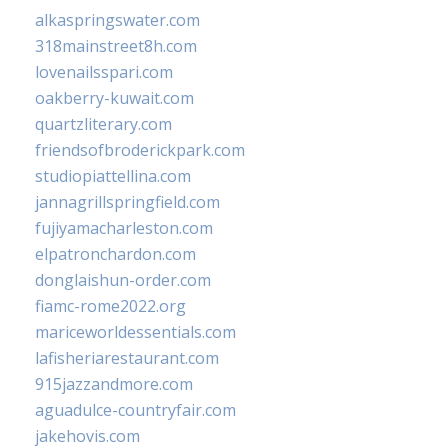
alkaspringswater.com
318mainstreet8h.com
lovenailsspari.com
oakberry-kuwait.com
quartzliterary.com
friendsofbroderickpark.com
studiopiattellina.com
jannagrillspringfield.com
fujiyamacharleston.com
elpatronchardon.com
donglaishun-order.com
fiamc-rome2022.org
mariceworldessentials.com
lafisheriarestaurant.com
915jazzandmore.com
aguadulce-countryfair.com
jakehovis.com