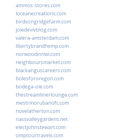
ammos-stores.com
loceanecreations.com
birdsongridgefarm.com
joiedevivblog.com
valera-amsterdam.com
libertybrandhemp.com
norwoodinnwi.com
neighboursmarket.com
blackanguscareers.com
bolesfororegon.com
bodega-ole.com
thestreamlinerlounge.com
mestrinorubanofc.com
novelatherton.com
nassvalleygardens.net
electjohnstewart.com
omptourtravels.com