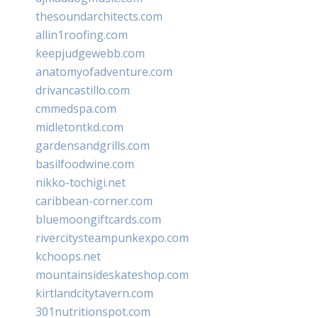
thesoundarchitects.com
allin1roofing.com
keepjudgewebb.com
anatomyofadventure.com
drivancastillo.com
cmmedspa.com
midletontkd.com
gardensandgrills.com
basilfoodwine.com
nikko-tochigi.net
caribbean-corner.com
bluemoongiftcards.com
rivercitysteampunkexpo.com
kchoops.net
mountainsideskateshop.com
kirtlandcitytavern.com
301nutritionspot.com