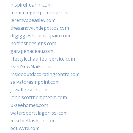
inspirehuahin.com
memmingerspainting.com
jeremypbeasley.com
thesandwichdepotcos.com
drgiggleshouseofpain.com
hotflashdesigns.com
garagenadeau.com
lifestylechauffeurservice.com
EverNewNails.com
insideoutdecoratingcentre.com
salvatoresinpoint.com
jovialfloralco.com
johnlscotthometeam.com
u-seehomes.com
watersportslagonissi.com
mischieffashion.com
eduwyre.com