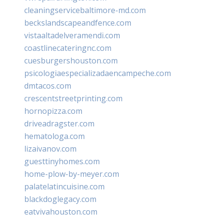
cleaningservicebaltimore-md.com
beckslandscapeandfence.com
vistaaltadelveramendi.com
coastlinecateringnc.com
cuesburgershouston.com
psicologiaespecializadaencampeche.com
dmtacos.com
crescentstreetprinting.com
hornopizza.com
driveadragster.com
hematologa.com
lizaivanov.com
guesttinyhomes.com
home-plow-by-meyer.com
palatelatincuisine.com
blackdoglegacy.com
eatvivahouston.com