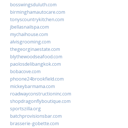
bosswingsduluth.com
birminghamautocare.com
tonyscountrykitchen.com
jbellasnailspa.com
mychaihouse.com
alvisgrooming.com
thegeorginaestate.com
blythewoodseafood.com
paolosdelibangkok.com
bobacove.com
phoone24brookfield.com
mickeybarmama.com
roadwayconstructioninc.com
shopdragonflyboutique.com
sportszilla.org
batchprovisionsbar.com
brasserie-gobette.com