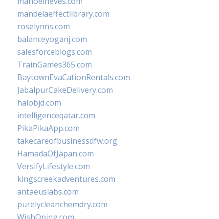
manoelneves.com
mandelaeffectlibrary.com
roselynns.com
balanceyoganj.com
salesforceblogs.com
TrainGames365.com
BaytownEvaCationRentals.com
JabalpurCakeDelivery.com
halobjd.com
intelligenceqatar.com
PikaPikaApp.com
takecareofbusinessdfw.org
HamadaOfJapan.com
VersifyLifestyle.com
kingscreekadventures.com
antaeuslabs.com
purelycleanchemdry.com
WishOping.com