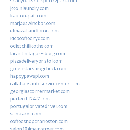
shadyoaksrockportrvpark.com
jccoinlaundry.com
kautorepair.com
marjaeswinebar.com
elmazatlanclinton.com
ideacoffeenyc.com
odieschillicothe.com
lacantinitagalesburg.com
pizzadeliverybristol.com
greenstarsmogcheck.com
happypawspl.com
callahansautoservicecenter.com
georgiascornermarket.com
perfectfit24-7.com
portugalprivatedriver.com
von-racer.com
coffeeshopcharleston.com
salon104mainstreet.com