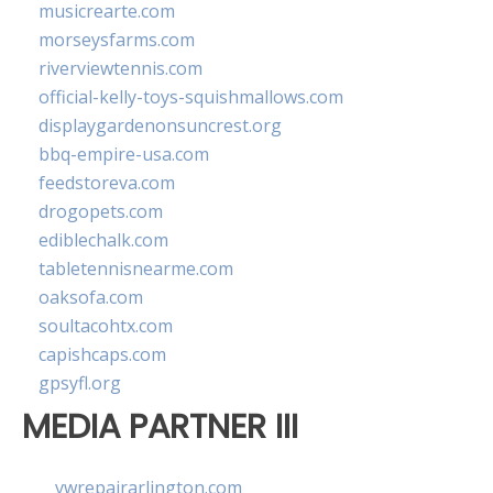
musicrearte.com
morseysfarms.com
riverviewtennis.com
official-kelly-toys-squishmallows.com
displaygardenonsuncrest.org
bbq-empire-usa.com
feedstoreva.com
drogopets.com
ediblechalk.com
tabletennisnearme.com
oaksofa.com
soultacohtx.com
capishcaps.com
gpsyfl.org
MEDIA PARTNER III
vwrepairarlington.com