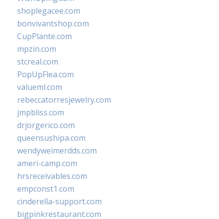
shoplegacee.com
bonvivantshop.com
CupPlante.com
mpzin.com
stcreal.com
PopUpFlea.com
valueml.com
rebeccatorresjewelry.com
jmpbliss.com
drjorgerico.com
queensushipa.com
wendyweimerdds.com
ameri-camp.com
hrsreceivables.com
empconst1.com
cinderella-support.com
bigpinkrestaurant.com