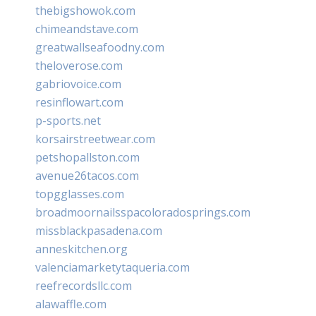
thebigshowok.com
chimeandstave.com
greatwallseafoodny.com
theloverose.com
gabriovoice.com
resinflowart.com
p-sports.net
korsairstreetwear.com
petshopallston.com
avenue26tacos.com
topgglasses.com
broadmoornailsspacoloradosprings.com
missblackpasadena.com
anneskitchen.org
valenciamarketytaqueria.com
reefrecordsllc.com
alawaffle.com