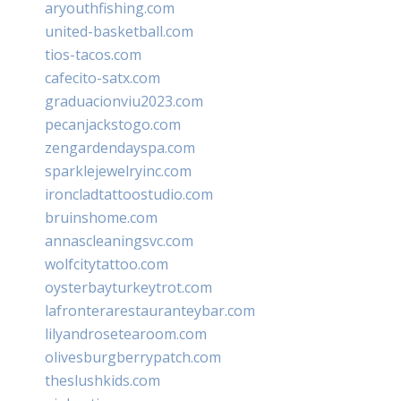
aryouthfishing.com
united-basketball.com
tios-tacos.com
cafecito-satx.com
graduacionviu2023.com
pecanjackstogo.com
zengardendayspa.com
sparklejewelryinc.com
ironcladtattoostudio.com
bruinshome.com
annascleaningsvc.com
wolfcitytattoo.com
oysterbayturkeytrot.com
lafronterarestauranteybar.com
lilyandrosetearoom.com
olivesburgberrypatch.com
theslushkids.com