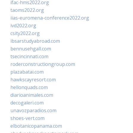
ifac-hms2022.org
taoms2022.org
iias-euromena-conference2022.org
ivd2022.org
csity2022.org
ibsarstudyabroad.com
bennusehgall.com
tsecincinnati.com
roderconstructiongroup.com
plazabatai.com
hawkscayresort.com
hellonquads.com
diarioanimales.com
decogaleri.com
unavozparadios.com
shoes-vert.com
elbotanicopanama.com