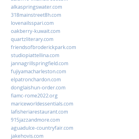
alkaspringswater.com
318mainstreet8h.com
lovenailsspari.com
oakberry-kuwait.com
quartzliterary.com
friendsofbroderickpark.com
studiopiattellina.com
jannagrillspringfield.com
fujiyamacharleston.com
elpatronchardon.com
donglaishun-order.com
fiamc-rome2022.org
mariceworldessentials.com
lafisheriarestaurant.com
915jazzandmore.com
aguadulce-countryfair.com
jakehovis.com