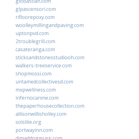
giobastian.com
glpascensori.com
rifloorepoxy.com
woolleymillingandpaving.com
uptonpvd.com
2troublegrill.com
casateranga.com
sticksandstonesstudiooh.com
walkers-treeservice.com
shopmossi.com
untamedcollectivesd.com
mxpwellness.com
infernocanine.com
thepaperhousecollection.com
allisonwillisholley.com
solslite.org
portwayinn.com
djmaddogmusic.com