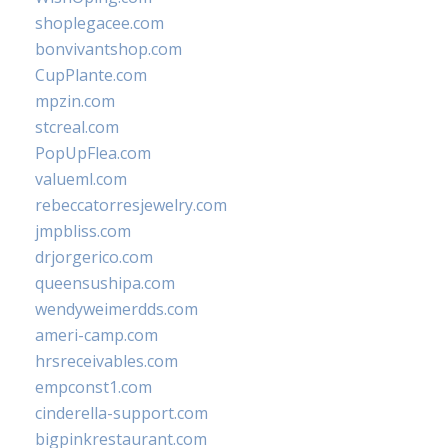
shoplegacee.com
bonvivantshop.com
CupPlante.com
mpzin.com
stcreal.com
PopUpFlea.com
valueml.com
rebeccatorresjewelry.com
jmpbliss.com
drjorgerico.com
queensushipa.com
wendyweimerdds.com
ameri-camp.com
hrsreceivables.com
empconst1.com
cinderella-support.com
bigpinkrestaurant.com