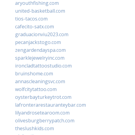
aryouthfishing.com
united-basketball.com
tios-tacos.com
cafecito-satx.com
graduacionviu2023.com
pecanjackstogo.com
zengardendayspa.com
sparklejewelryinc.com
ironcladtattoostudio.com
bruinshome.com
annascleaningsvc.com
wolfcitytattoo.com
oysterbayturkeytrot.com
lafronterarestauranteybar.com
lilyandrosetearoom.com
olivesburgberrypatch.com
theslushkids.com