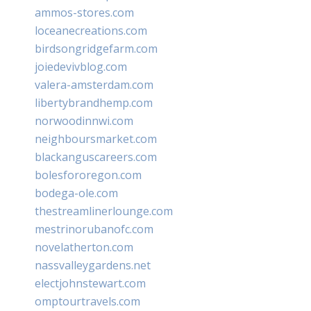
ammos-stores.com
loceanecreations.com
birdsongridgefarm.com
joiedevivblog.com
valera-amsterdam.com
libertybrandhemp.com
norwoodinnwi.com
neighboursmarket.com
blackanguscareers.com
bolesfororegon.com
bodega-ole.com
thestreamlinerlounge.com
mestrinorubanofc.com
novelatherton.com
nassvalleygardens.net
electjohnstewart.com
omptourtravels.com