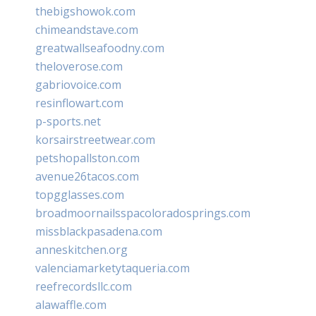
thebigshowok.com
chimeandstave.com
greatwallseafoodny.com
theloverose.com
gabriovoice.com
resinflowart.com
p-sports.net
korsairstreetwear.com
petshopallston.com
avenue26tacos.com
topgglasses.com
broadmoornailsspacoloradosprings.com
missblackpasadena.com
anneskitchen.org
valenciamarketytaqueria.com
reefrecordsllc.com
alawaffle.com