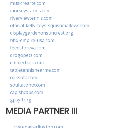
musicrearte.com
morseysfarms.com
riverviewtennis.com
official-kelly-toys-squishmallows.com
displaygardenonsuncrest.org
bbq-empire-usa.com
feedstoreva.com
drogopets.com
ediblechalk.com
tabletennisnearme.com
oaksofa.com
soultacohtx.com
capishcaps.com
gpsyfl.org
MEDIA PARTNER III
vwrepairarlington.com