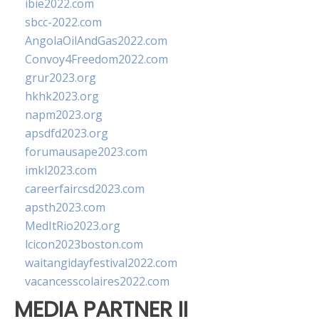
ibie2022.com
sbcc-2022.com
AngolaOilAndGas2022.com
Convoy4Freedom2022.com
grur2023.org
hkhk2023.org
napm2023.org
apsdfd2023.org
forumausape2023.com
imkl2023.com
careerfaircsd2023.com
apsth2023.com
MedItRio2023.org
lcicon2023boston.com
waitangidayfestival2022.com
vacancesscolaires2022.com
MEDIA PARTNER II