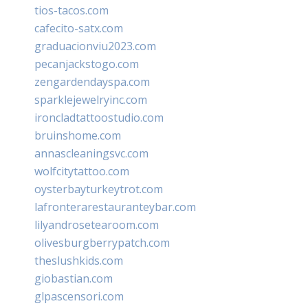
tios-tacos.com
cafecito-satx.com
graduacionviu2023.com
pecanjackstogo.com
zengardendayspa.com
sparklejewelryinc.com
ironcladtattoostudio.com
bruinshome.com
annascleaningsvc.com
wolfcitytattoo.com
oysterbayturkeytrot.com
lafronterarestauranteybar.com
lilyandrosetearoom.com
olivesburgberrypatch.com
theslushkids.com
giobastian.com
glpascensori.com