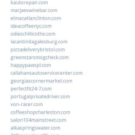
kautorepair.com
marjaeswinebar.com
elmazatlanclinton.com
ideacoffeenyc.com
odieschillicothe.com
lacantinitagalesburg.com
pizzadeliverybristol.com
greenstarsmogcheck.com
happypawspl.com
callahansautoservicecenter.com
georgiascornermarket.com
perfectfit24-7.com
portugalprivatedriver.com
von-racer.com
coffeeshopcharleston.com
salon104mainstreet.com
alkaspringswater.com