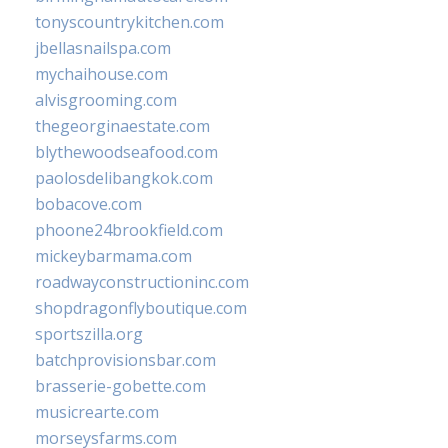
tonyscountrykitchen.com
jbellasnailspa.com
mychaihouse.com
alvisgrooming.com
thegeorginaestate.com
blythewoodseafood.com
paolosdelibangkok.com
bobacove.com
phoone24brookfield.com
mickeybarmama.com
roadwayconstructioninc.com
shopdragonflyboutique.com
sportszilla.org
batchprovisionsbar.com
brasserie-gobette.com
musicrearte.com
morseysfarms.com