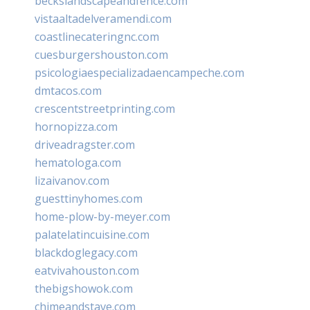
beckslandscapeandfence.com
vistaaltadelveramendi.com
coastlinecateringnc.com
cuesburgershouston.com
psicologiaespecializadaencampeche.com
dmtacos.com
crescentstreetprinting.com
hornopizza.com
driveadragster.com
hematologa.com
lizaivanov.com
guesttinyhomes.com
home-plow-by-meyer.com
palatelatincuisine.com
blackdoglegacy.com
eatvivahouston.com
thebigshowok.com
chimeandstave.com