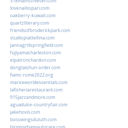
318mainstreet8h.com
lovenailsspari.com
oakberry-kuwait.com
quartzliterary.com
friendsofbroderickpark.com
studiopiattellina.com
jannagrillspringfield.com
fujiyamacharleston.com
elpatronchardon.com
donglaishun-order.com
fiamc-rome2022.org
mariceworldessentials.com
lafisheriarestaurant.com
915jazzandmore.com
aguadulce-countryfair.com
jakehovis.com
bosswingsduluth.com
birminghamautocare.com