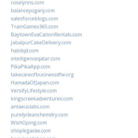
roselynns.com
balanceyoganj.com
salesforceblogs.com
TrainGames365.com
BaytownEvaCationRentals.com
JabalpurCakeDelivery.com
halobjd.com
intelligenceqatar.com
PikaPikaApp.com
takecareofbusinessdfw.org
HamadaOfJapan.com
VersifyLifestyle.com
kingscreekadventures.com
antaeuslabs.com
purelycleanchemdry.com
WishOping.com
shoplegacee.com