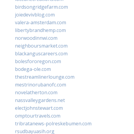
birdsongridgefarm.com
joiedevivblog.com
valera-amsterdam.com
libertybrandhemp.com
norwoodinnwi.com
neighboursmarket.com
blackanguscareers.com
bolesfororegon.com
bodega-ole.com
thestreamlinerlounge.com
mestrinorubanofc.com
novelatherton.com
nassvalleygardens.net
electjohnstewart.com
omptourtravels.com
tribratanews-polreskebumen.com
rsudbayuasih.org