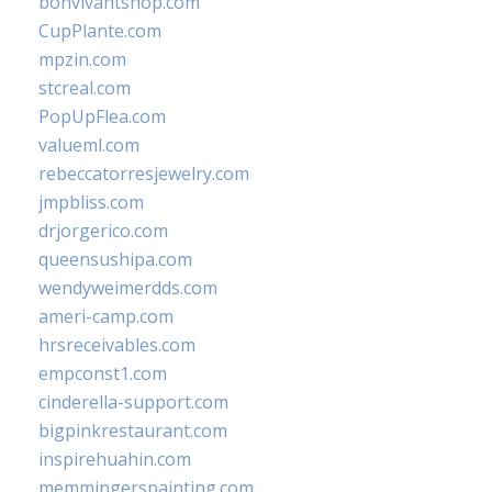
bonvivantshop.com
CupPlante.com
mpzin.com
stcreal.com
PopUpFlea.com
valueml.com
rebeccatorresjewelry.com
jmpbliss.com
drjorgerico.com
queensushipa.com
wendyweimerdds.com
ameri-camp.com
hrsreceivables.com
empconst1.com
cinderella-support.com
bigpinkrestaurant.com
inspirehuahin.com
memmingerspainting.com