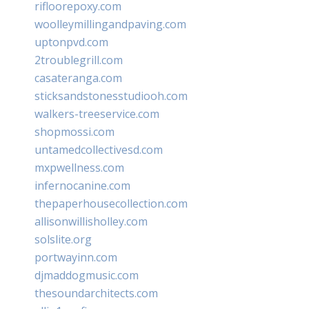
rifloorepoxy.com
woolleymillingandpaving.com
uptonpvd.com
2troublegrill.com
casateranga.com
sticksandstonesstudiooh.com
walkers-treeservice.com
shopmossi.com
untamedcollectivesd.com
mxpwellness.com
infernocanine.com
thepaperhousecollection.com
allisonwillisholley.com
solslite.org
portwayinn.com
djmaddogmusic.com
thesoundarchitects.com