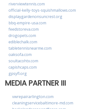
riverviewtennis.com
official-kelly-toys-squishmallows.com
displaygardenonsuncrest.org
bbq-empire-usa.com
feedstoreva.com
drogopets.com
ediblechalk.com
tabletennisnearme.com
oaksofa.com
soultacohtx.com
capishcaps.com
gpsyfl.org
MEDIA PARTNER III
vwrepairarlington.com
cleaningservicebaltimore-md.com