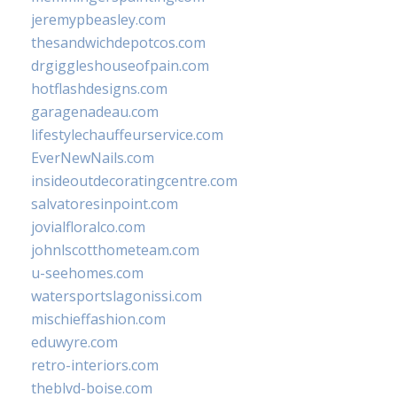
jeremypbeasley.com
thesandwichdepotcos.com
drgiggleshouseofpain.com
hotflashdesigns.com
garagenadeau.com
lifestylechauffeurservice.com
EverNewNails.com
insideoutdecoratingcentre.com
salvatoresinpoint.com
jovialfloralco.com
johnlscotthometeam.com
u-seehomes.com
watersportslagonissi.com
mischieffashion.com
eduwyre.com
retro-interiors.com
theblvd-boise.com