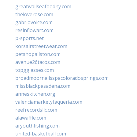
greatwallseafoodny.com
theloverose.com
gabriovoice.com
resinflowart.com
p-sports.net
korsairstreetwear.com
petshopallston.com
avenue26tacos.com
topgglasses.com
broadmoornailsspacoloradosprings.com
missblackpasadena.com
anneskitchen.org
valenciamarketytaqueria.com
reefrecordsllc.com
alawaffle.com
aryouthfishing.com
united-basketball.com