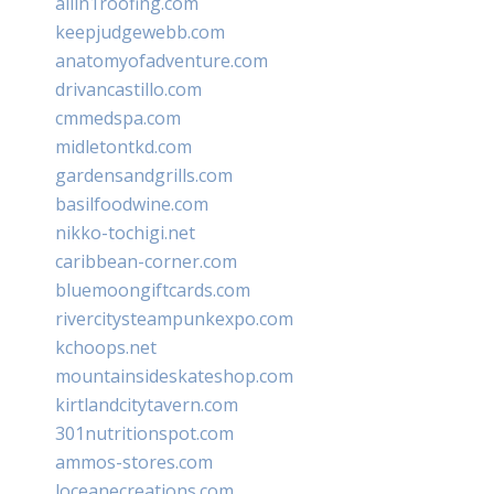
allin1roofing.com
keepjudgewebb.com
anatomyofadventure.com
drivancastillo.com
cmmedspa.com
midletontkd.com
gardensandgrills.com
basilfoodwine.com
nikko-tochigi.net
caribbean-corner.com
bluemoongiftcards.com
rivercitysteampunkexpo.com
kchoops.net
mountainsideskateshop.com
kirtlandcitytavern.com
301nutritionspot.com
ammos-stores.com
loceanecreations.com