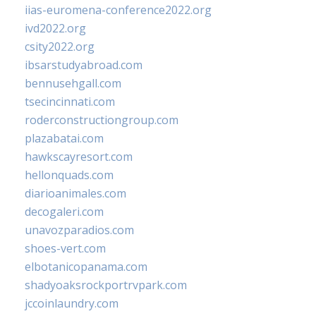
iias-euromena-conference2022.org
ivd2022.org
csity2022.org
ibsarstudyabroad.com
bennusehgall.com
tsecincinnati.com
roderconstructiongroup.com
plazabatai.com
hawkscayresort.com
hellonquads.com
diarioanimales.com
decogaleri.com
unavozparadios.com
shoes-vert.com
elbotanicopanama.com
shadyoaksrockportrvpark.com
jccoinlaundry.com