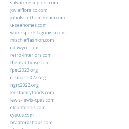
salvatoresinpoint.com
jovialfloralco.com
johnlscotthometeam.com
u-seehomes.com
watersportslagonissi.com
mischieffashion.com
eduwyre.com
retro-interiors.com
theblvd-boise.com
fpet2023.org
e-smart2022.org
ngrc2022.org
leesfamilyfoods.com
lewis-lewis-cpas.com
eleontennis.com
cyetus.com
bradfordshops.com