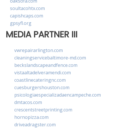
oaksofa.com
soultacohtx.com
capishcaps.com
gpsyfl.org
MEDIA PARTNER III
vwrepairarlington.com
cleaningservicebaltimore-md.com
beckslandscapeandfence.com
vistaaltadelveramendi.com
coastlinecateringnc.com
cuesburgershouston.com
psicologiaespecializadaencampeche.com
dmtacos.com
crescentstreetprinting.com
hornopizza.com
driveadragster.com