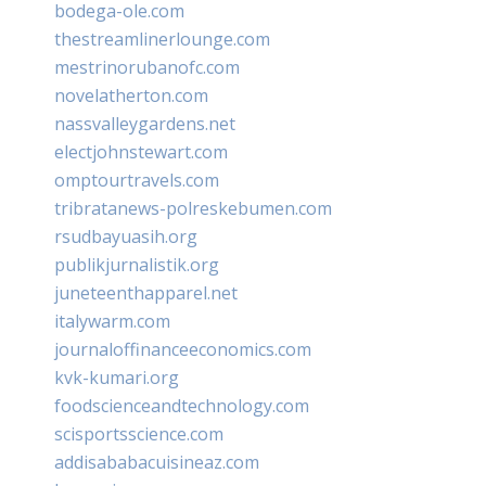
bodega-ole.com
thestreamlinerlounge.com
mestrinorubanofc.com
novelatherton.com
nassvalleygardens.net
electjohnstewart.com
omptourtravels.com
tribratanews-polreskebumen.com
rsudbayuasih.org
publikjurnalistik.org
juneteenthapparel.net
italywarm.com
journaloffinanceeconomics.com
kvk-kumari.org
foodscienceandtechnology.com
scisportsscience.com
addisababacuisineaz.com