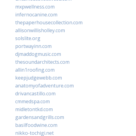
mxpwellness.com
infernocanine.com
thepaperhousecollection.com
allisonwillisholley.com
solslite.org
portwayinn.com
djmaddogmusic.com
thesoundarchitects.com
allin1roofing.com
keepjudgewebb.com
anatomyofadventure.com
drivancastillo.com
cmmedspa.com
midletontkd.com
gardensandgrills.com
basilfoodwine.com
nikko-tochigi.net