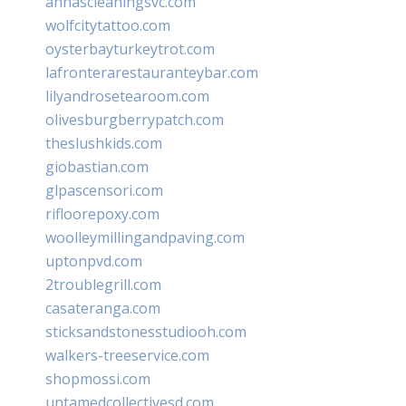
annascleaningsvc.com
wolfcitytattoo.com
oysterbayturkeytrot.com
lafronterarestauranteybar.com
lilyandrosetearoom.com
olivesburgberrypatch.com
theslushkids.com
giobastian.com
glpascensori.com
rifloorepoxy.com
woolleymillingandpaving.com
uptonpvd.com
2troublegrill.com
casateranga.com
sticksandstonesstudiooh.com
walkers-treeservice.com
shopmossi.com
untamedcollectivesd.com