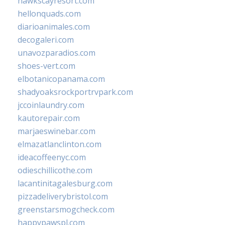
hawkscayresort.com
hellonquads.com
diarioanimales.com
decogaleri.com
unavozparadios.com
shoes-vert.com
elbotanicopanama.com
shadyoaksrockportrvpark.com
jccoinlaundry.com
kautorepair.com
marjaeswinebar.com
elmazatlanclinton.com
ideacoffeenyc.com
odieschillicothe.com
lacantinitagalesburg.com
pizzadeliverybristol.com
greenstarsmogcheck.com
happypawspl.com