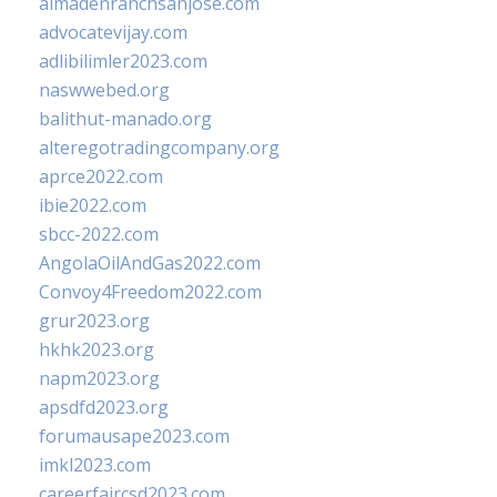
almadenranchsanjose.com
advocatevijay.com
adlibilimler2023.com
naswwebed.org
balithut-manado.org
alteregotradingcompany.org
aprce2022.com
ibie2022.com
sbcc-2022.com
AngolaOilAndGas2022.com
Convoy4Freedom2022.com
grur2023.org
hkhk2023.org
napm2023.org
apsdfd2023.org
forumausape2023.com
imkl2023.com
careerfaircsd2023.com