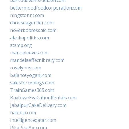
bancodevenezuelaen.com
bettermoodfoodcorporation.com
hingstonnt.com
chooseagender.com
hoverboardssale.com
alaskapolitics.com
stsmp.org
manoelneves.com
mandelaeffectlibrary.com
roselynns.com
balanceyoganj.com
salesforceblogs.com
TrainGames365.com
BaytownEvaCationRentals.com
JabalpurCakeDelivery.com
halobjd.com
intelligenceqatar.com
PikaPikaApp.com