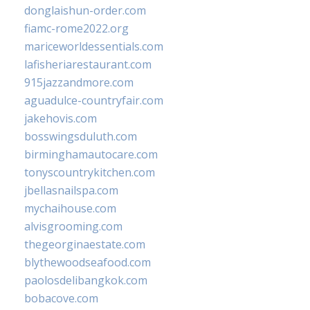
donglaishun-order.com
fiamc-rome2022.org
mariceworldessentials.com
lafisheriarestaurant.com
915jazzandmore.com
aguadulce-countryfair.com
jakehovis.com
bosswingsduluth.com
birminghamautocare.com
tonyscountrykitchen.com
jbellasnailspa.com
mychaihouse.com
alvisgrooming.com
thegeorginaestate.com
blythewoodseafood.com
paolosdelibangkok.com
bobacove.com