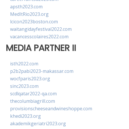
apsth2023.com
MedItRio2023.org
lcicon2023boston.com
waitangidayfestival2022.com
vacancesscolaires2022.com
MEDIA PARTNER II
isth2022.com
p2b2pabi2023-makassar.com
wocfparis2023.org
sinc2023.com
scdlqatar2022-qa.com
thecolumbiagrill.com
provisionscheeseandwineshoppe.com
khedi2023.org
akademikgeriatri2023.org