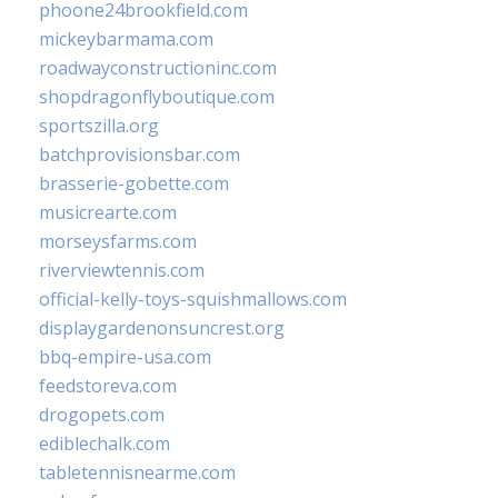
phoone24brookfield.com
mickeybarmama.com
roadwayconstructioninc.com
shopdragonflyboutique.com
sportszilla.org
batchprovisionsbar.com
brasserie-gobette.com
musicrearte.com
morseysfarms.com
riverviewtennis.com
official-kelly-toys-squishmallows.com
displaygardenonsuncrest.org
bbq-empire-usa.com
feedstoreva.com
drogopets.com
ediblechalk.com
tabletennisnearme.com