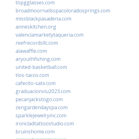
topgglasses.com
broadmoornailsspacoloradosprings.com
missblackpasadena.com
anneskitchen.org
valenciamarketytaqueria.com
reefrecordsllc.com
alawaffle.com
aryouthfishing.com
united-basketball.com
tios-tacos.com
cafecito-satx.com
graduacionviu2023.com
pecanjackstogo.com
zengardendayspa.com
sparklejewelryinc.com
ironcladtattoostudio.com
bruinshome.com