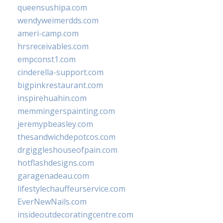
queensushipa.com
wendyweimerdds.com
ameri-camp.com
hrsreceivables.com
empconst1.com
cinderella-support.com
bigpinkrestaurant.com
inspirehuahin.com
memmingerspainting.com
jeremypbeasley.com
thesandwichdepotcos.com
drgiggleshouseofpain.com
hotflashdesigns.com
garagenadeau.com
lifestylechauffeurservice.com
EverNewNails.com
insideoutdecoratingcentre.com