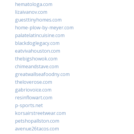
hematologa.com
lizaivanov.com
guesttinyhomes.com
home-plow-by-meyer.com
palatelatincuisine.com
blackdoglegacy.com
eatvivahouston.com
thebigshowok.com
chimeandstave.com
greatwallseafoodny.com
theloverose.com
gabriovoice.com
resinflowart.com
p-sports.net
korsairstreetwear.com
petshopallston.com
avenue26tacos.com