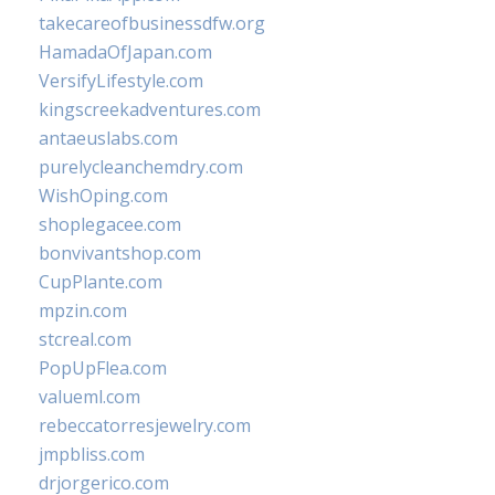
takecareofbusinessdfw.org
HamadaOfJapan.com
VersifyLifestyle.com
kingscreekadventures.com
antaeuslabs.com
purelycleanchemdry.com
WishOping.com
shoplegacee.com
bonvivantshop.com
CupPlante.com
mpzin.com
stcreal.com
PopUpFlea.com
valueml.com
rebeccatorresjewelry.com
jmpbliss.com
drjorgerico.com