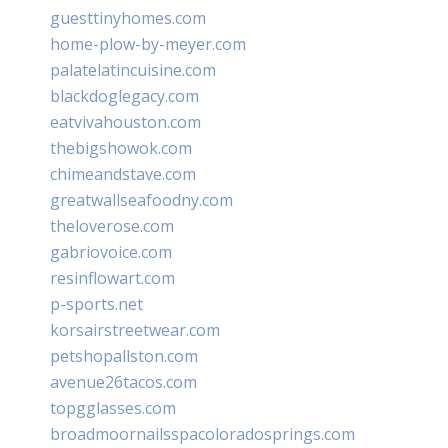
guesttinyhomes.com
home-plow-by-meyer.com
palatelatincuisine.com
blackdoglegacy.com
eatvivahouston.com
thebigshowok.com
chimeandstave.com
greatwallseafoodny.com
theloverose.com
gabriovoice.com
resinflowart.com
p-sports.net
korsairstreetwear.com
petshopallston.com
avenue26tacos.com
topgglasses.com
broadmoornailsspacoloradosprings.com