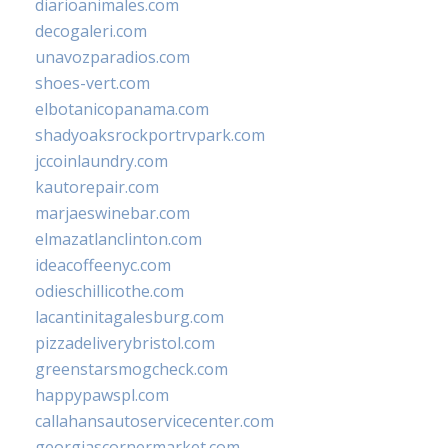
diarioanimales.com
decogaleri.com
unavozparadios.com
shoes-vert.com
elbotanicopanama.com
shadyoaksrockportrvpark.com
jccoinlaundry.com
kautorepair.com
marjaeswinebar.com
elmazatlanclinton.com
ideacoffeenyc.com
odieschillicothe.com
lacantinitagalesburg.com
pizzadeliverybristol.com
greenstarsmogcheck.com
happypawspl.com
callahansautoservicecenter.com
georgiascornermarket.com