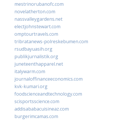
mestrinorubanofc.com
novelatherton.com
nassvalleygardens.net
electjohnstewart.com
omptourtravels.com
tribratanews-polreskebumen.com
rsudbayuasih.org
publikjurnalistik.org
juneteenthapparel.net
italywarm.com
journaloffinanceeconomics.com
kvk-kumari.org
foodscienceandtechnology.com
scisportsscience.com
addisababacuisineaz.com
burgerimcamas.com