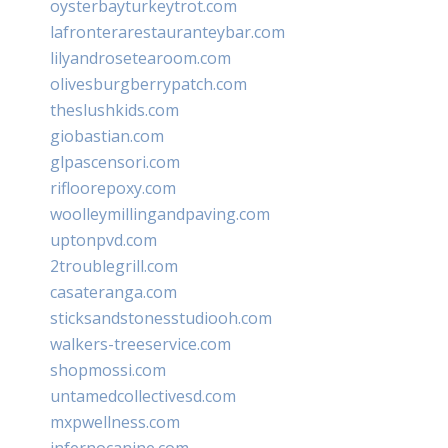
oysterbayturkeytrot.com
lafronterarestauranteybar.com
lilyandrosetearoom.com
olivesburgberrypatch.com
theslushkids.com
giobastian.com
glpascensori.com
rifloorepoxy.com
woolleymillingandpaving.com
uptonpvd.com
2troublegrill.com
casateranga.com
sticksandstonesstudiooh.com
walkers-treeservice.com
shopmossi.com
untamedcollectivesd.com
mxpwellness.com
infernocanine.com