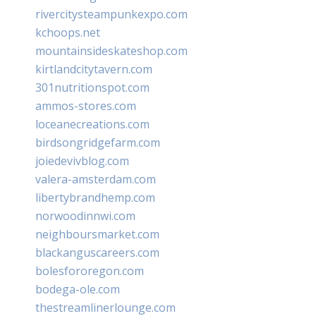
rivercitysteampunkexpo.com
kchoops.net
mountainsideskateshop.com
kirtlandcitytavern.com
301nutritionspot.com
ammos-stores.com
loceanecreations.com
birdsongridgefarm.com
joiedevivblog.com
valera-amsterdam.com
libertybrandhemp.com
norwoodinnwi.com
neighboursmarket.com
blackanguscareers.com
bolesfororegon.com
bodega-ole.com
thestreamlinerlounge.com