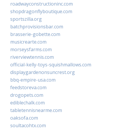
roadwayconstructioninc.com
shopdragonflyboutique.com
sportszilla.org
batchprovisionsbar.com
brasserie-gobette.com
musicrearte.com
morseysfarms.com
riverviewtennis.com
official-kelly-toys-squishmallows.com
displaygardenonsuncrest.org
bbq-empire-usa.com
feedstoreva.com
drogopets.com
ediblechalk.com
tabletennisnearme.com
oaksofa.com
soultacohtx.com