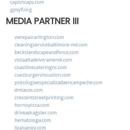
capishcaps.com
gpsyfl.org
MEDIA PARTNER III
vwrepairarlington.com
cleaningservicebaltimore-md.com
beckslandscapeandfence.com
vistaaltadelveramendi.com
coastlinecateringnc.com
cuesburgershouston.com
psicologiaespecializadaencampeche.com
dmtacos.com
crescentstreetprinting.com
hornopizza.com
driveadragster.com
hematologa.com
lizaivanov.com