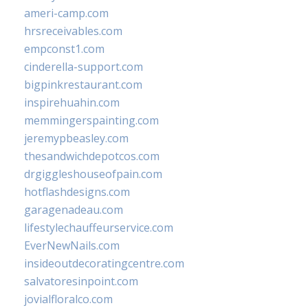
ameri-camp.com
hrsreceivables.com
empconst1.com
cinderella-support.com
bigpinkrestaurant.com
inspirehuahin.com
memmingerspainting.com
jeremypbeasley.com
thesandwichdepotcos.com
drgiggleshouseofpain.com
hotflashdesigns.com
garagenadeau.com
lifestylechauffeurservice.com
EverNewNails.com
insideoutdecoratingcentre.com
salvatoresinpoint.com
jovialfloralco.com