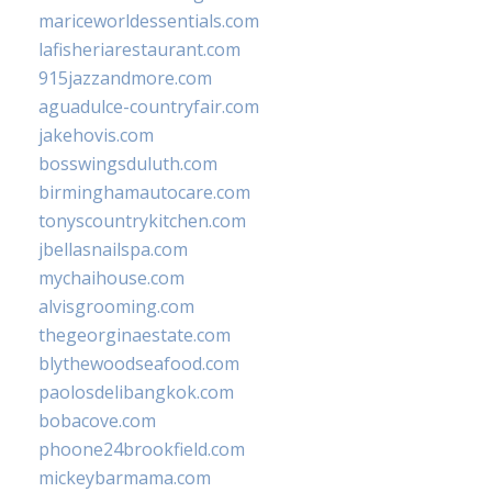
mariceworldessentials.com
lafisheriarestaurant.com
915jazzandmore.com
aguadulce-countryfair.com
jakehovis.com
bosswingsduluth.com
birminghamautocare.com
tonyscountrykitchen.com
jbellasnailspa.com
mychaihouse.com
alvisgrooming.com
thegeorginaestate.com
blythewoodseafood.com
paolosdelibangkok.com
bobacove.com
phoone24brookfield.com
mickeybarmama.com