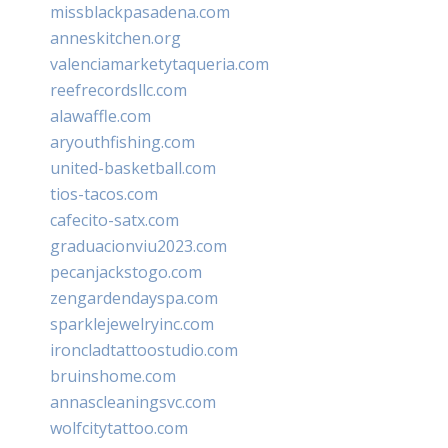
missblackpasadena.com
anneskitchen.org
valenciamarketytaqueria.com
reefrecordsllc.com
alawaffle.com
aryouthfishing.com
united-basketball.com
tios-tacos.com
cafecito-satx.com
graduacionviu2023.com
pecanjackstogo.com
zengardendayspa.com
sparklejewelryinc.com
ironcladtattoostudio.com
bruinshome.com
annascleaningsvc.com
wolfcitytattoo.com