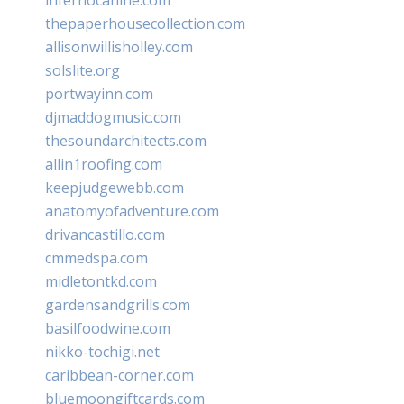
thepaperhousecollection.com
allisonwillisholley.com
solslite.org
portwayinn.com
djmaddogmusic.com
thesoundarchitects.com
allin1roofing.com
keepjudgewebb.com
anatomyofadventure.com
drivancastillo.com
cmmedspa.com
midletontkd.com
gardensandgrills.com
basilfoodwine.com
nikko-tochigi.net
caribbean-corner.com
bluemoongiftcards.com