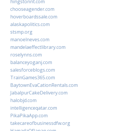
hingstonnt.com
chooseagender.com
hoverboardssale.com
alaskapolitics.com
stsmp.org
manoelneves.com
mandelaeffectlibrary.com
roselynns.com
balanceyoganj.com
salesforceblogs.com
TrainGames365.com
BaytownEvaCationRentals.com
JabalpurCakeDelivery.com
halobjd.com
intelligenceqatar.com
PikaPikaApp.com
takecareofbusinessdfw.org
HamadaOfJapan.com