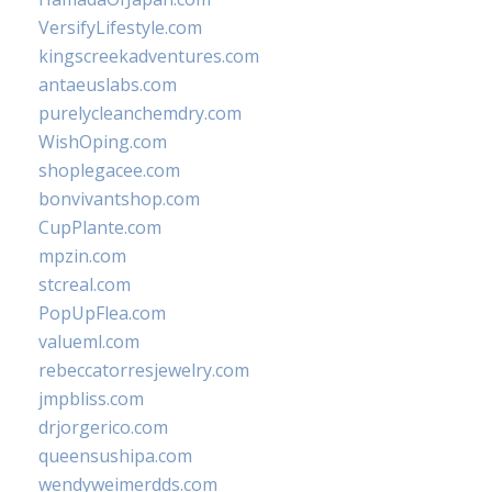
VersifyLifestyle.com
kingscreekadventures.com
antaeuslabs.com
purelycleanchemdry.com
WishOping.com
shoplegacee.com
bonvivantshop.com
CupPlante.com
mpzin.com
stcreal.com
PopUpFlea.com
valueml.com
rebeccatorresjewelry.com
jmpbliss.com
drjorgerico.com
queensushipa.com
wendyweimerdds.com