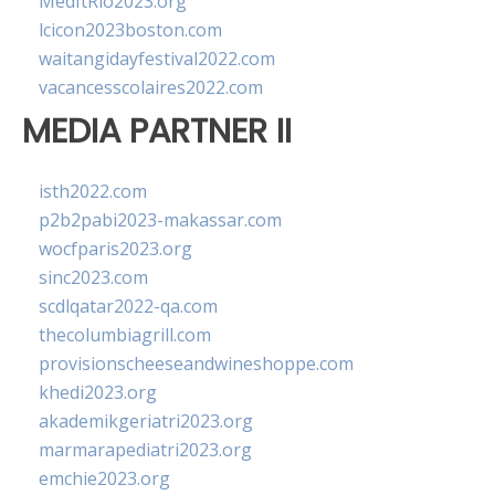
MedItRio2023.org
lcicon2023boston.com
waitangidayfestival2022.com
vacancesscolaires2022.com
MEDIA PARTNER II
isth2022.com
p2b2pabi2023-makassar.com
wocfparis2023.org
sinc2023.com
scdlqatar2022-qa.com
thecolumbiagrill.com
provisionscheeseandwineshoppe.com
khedi2023.org
akademikgeriatri2023.org
marmarapediatri2023.org
emchie2023.org