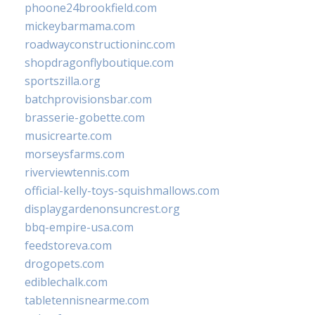
phoone24brookfield.com
mickeybarmama.com
roadwayconstructioninc.com
shopdragonflyboutique.com
sportszilla.org
batchprovisionsbar.com
brasserie-gobette.com
musicrearte.com
morseysfarms.com
riverviewtennis.com
official-kelly-toys-squishmallows.com
displaygardenonsuncrest.org
bbq-empire-usa.com
feedstoreva.com
drogopets.com
ediblechalk.com
tabletennisnearme.com