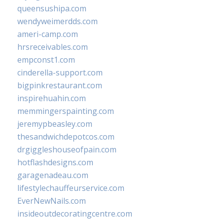
queensushipa.com
wendyweimerdds.com
ameri-camp.com
hrsreceivables.com
empconst1.com
cinderella-support.com
bigpinkrestaurant.com
inspirehuahin.com
memmingerspainting.com
jeremypbeasley.com
thesandwichdepotcos.com
drgiggleshouseofpain.com
hotflashdesigns.com
garagenadeau.com
lifestylechauffeurservice.com
EverNewNails.com
insideoutdecoratingcentre.com