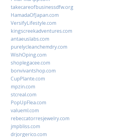
takecareofbusinessdfw.org
HamadaOfJapan.com
VersifyLifestyle.com
kingscreekadventures.com
antaeuslabs.com
purelycleanchemdry.com
WishOping.com
shoplegacee.com
bonvivantshop.com
CupPlante.com
mpzin.com
stcreal.com
PopUpFlea.com
valueml.com
rebeccatorresjewelry.com
jmpbliss.com
drjorgerico.com