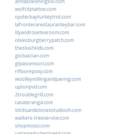
annascleaningsvc.com
wolfcitytattoo.com
oysterbayturkeytrot.com
lafronterarestauranteybar.com
lilyandrosetearoom.com
olivesburgberrypatch.com
theslushkids.com
giobastian.com
glpascensori.com
rifloorepoxy.com
woolleymillingandpaving.com
uptonpvd.com
2troublegrill.com
casateranga.com
sticksandstonesstudiooh.com
walkers-treeservice.com
shopmossi.com
untamedcollectivesd.com