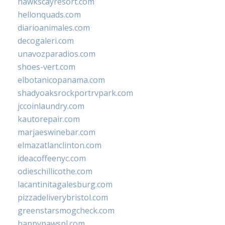
hawkscayresort.com
hellonquads.com
diarioanimales.com
decogaleri.com
unavozparadios.com
shoes-vert.com
elbotanicopanama.com
shadyoaksrockportrvpark.com
jccoinlaundry.com
kautorepair.com
marjaeswinebar.com
elmazatlanclinton.com
ideacoffeenyc.com
odieschillicothe.com
lacantinitagalesburg.com
pizzadeliverybristol.com
greenstarsmogcheck.com
happypawspl.com