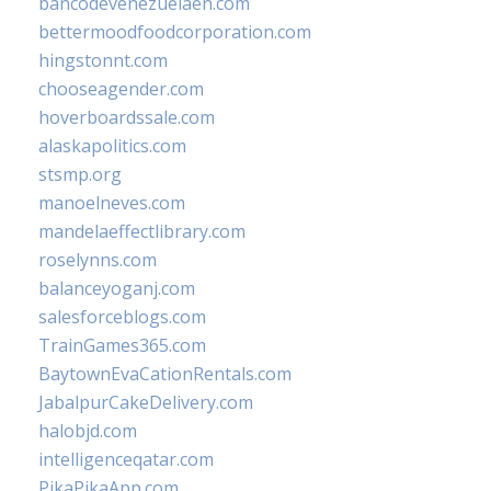
bancodevenezuelaen.com
bettermoodfoodcorporation.com
hingstonnt.com
chooseagender.com
hoverboardssale.com
alaskapolitics.com
stsmp.org
manoelneves.com
mandelaeffectlibrary.com
roselynns.com
balanceyoganj.com
salesforceblogs.com
TrainGames365.com
BaytownEvaCationRentals.com
JabalpurCakeDelivery.com
halobjd.com
intelligenceqatar.com
PikaPikaApp.com