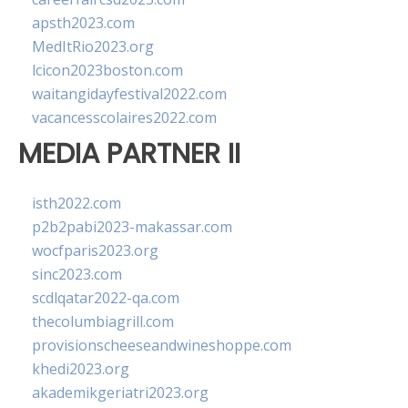
apsth2023.com
MedItRio2023.org
lcicon2023boston.com
waitangidayfestival2022.com
vacancesscolaires2022.com
MEDIA PARTNER II
isth2022.com
p2b2pabi2023-makassar.com
wocfparis2023.org
sinc2023.com
scdlqatar2022-qa.com
thecolumbiagrill.com
provisionscheeseandwineshoppe.com
khedi2023.org
akademikgeriatri2023.org