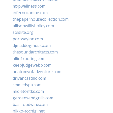
mxpwellness.com
infernocanine.com
thepaperhousecollection.com
allisonwillisholley.com
solslite.org
portwayinn.com
djmaddogmusic.com
thesoundarchitects.com
allin1roofing.com
keepjudgewebb.com
anatomyofadventure.com
drivancastillo.com
cmmedspa.com
midletontkd.com
gardensandgrills.com
basilfoodwine.com
nikko-tochigi.net