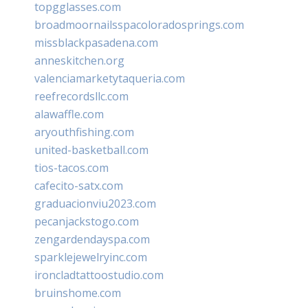
topgglasses.com
broadmoornailsspacoloradosprings.com
missblackpasadena.com
anneskitchen.org
valenciamarketytaqueria.com
reefrecordsllc.com
alawaffle.com
aryouthfishing.com
united-basketball.com
tios-tacos.com
cafecito-satx.com
graduacionviu2023.com
pecanjackstogo.com
zengardendayspa.com
sparklejewelryinc.com
ironcladtattoostudio.com
bruinshome.com