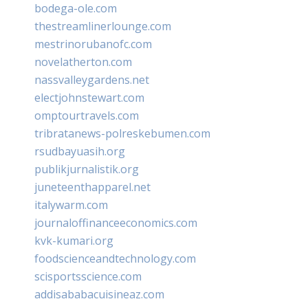
bodega-ole.com
thestreamlinerlounge.com
mestrinorubanofc.com
novelatherton.com
nassvalleygardens.net
electjohnstewart.com
omptourtravels.com
tribratanews-polreskebumen.com
rsudbayuasih.org
publikjurnalistik.org
juneteenthapparel.net
italywarm.com
journaloffinanceeconomics.com
kvk-kumari.org
foodscienceandtechnology.com
scisportsscience.com
addisababacuisineaz.com