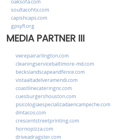
oaksofa.com
soultacohtx.com
capishcaps.com
gpsyfl.org
MEDIA PARTNER III
vwrepairarlington.com
cleaningservicebaltimore-md.com
beckslandscapeandfence.com
vistaaltadelveramendi.com
coastlinecateringnc.com
cuesburgershouston.com
psicologiaespecializadaencampeche.com
dmtacos.com
crescentstreetprinting.com
hornopizza.com
driveadragster.com