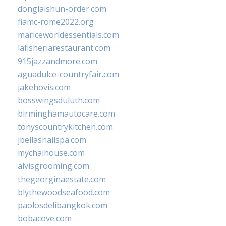
donglaishun-order.com
fiamc-rome2022.org
mariceworldessentials.com
lafisheriarestaurant.com
915jazzandmore.com
aguadulce-countryfair.com
jakehovis.com
bosswingsduluth.com
birminghamautocare.com
tonyscountrykitchen.com
jbellasnailspa.com
mychaihouse.com
alvisgrooming.com
thegeorginaestate.com
blythewoodseafood.com
paolosdelibangkok.com
bobacove.com