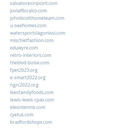
salvatoresinpoint.com
jovialfloralco.com
johnlscotthometeam.com
u-seehomes.com
watersportslagonissi.com
mischieffashion.com
eduwyre.com
retro-interiors.com
theblvd-boise.com
fpet2023.org
e-smart2022.org
ngrc2022.org
leesfamilyfoods.com
lewis-lewis-cpas.com
eleontennis.com
cyetus.com
bradfordshops.com