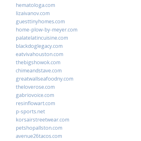
hematologa.com
lizaivanov.com
guesttinyhomes.com
home-plow-by-meyer.com
palatelatincuisine.com
blackdoglegacy.com
eatvivahouston.com
thebigshowok.com
chimeandstave.com
greatwallseafoodny.com
theloverose.com
gabriovoice.com
resinflowart.com
p-sports.net
korsairstreetwear.com
petshopallston.com
avenue26tacos.com