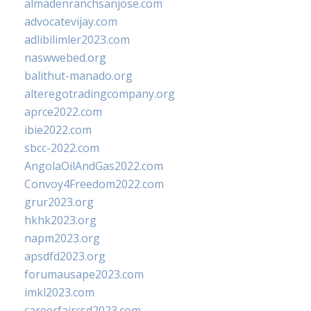
almadenranchsanjose.com
advocatevijay.com
adlibilimler2023.com
naswwebed.org
balithut-manado.org
alteregotradingcompany.org
aprce2022.com
ibie2022.com
sbcc-2022.com
AngolaOilAndGas2022.com
Convoy4Freedom2022.com
grur2023.org
hkhk2023.org
napm2023.org
apsdfd2023.org
forumausape2023.com
imkl2023.com
careerfaircsd2023.com