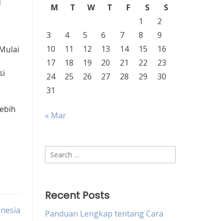
g
M
T
W
T
F
S
S
1
2
3
4
5
6
7
8
9
10
11
12
13
14
15
16
Mulai
17
18
19
20
21
22
23
si
24
25
26
27
28
29
30
31
lebih
« Mar
Search
for:
Recent Posts
onesia
Panduan Lengkap tentang Cara