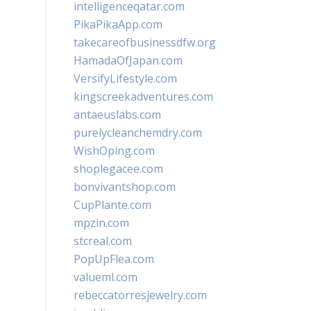
intelligenceqatar.com
PikaPikaApp.com
takecareofbusinessdfw.org
HamadaOfJapan.com
VersifyLifestyle.com
kingscreekadventures.com
antaeuslabs.com
purelycleanchemdry.com
WishOping.com
shoplegacee.com
bonvivantshop.com
CupPlante.com
mpzin.com
stcreal.com
PopUpFlea.com
valueml.com
rebeccatorresjewelry.com