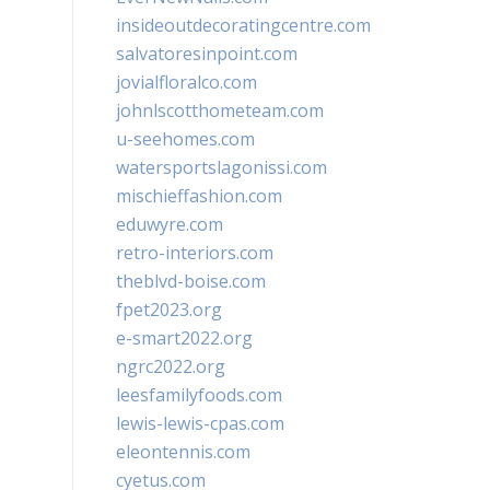
insideoutdecoratingcentre.com
salvatoresinpoint.com
jovialfloralco.com
johnlscotthometeam.com
u-seehomes.com
watersportslagonissi.com
mischieffashion.com
eduwyre.com
retro-interiors.com
theblvd-boise.com
fpet2023.org
e-smart2022.org
ngrc2022.org
leesfamilyfoods.com
lewis-lewis-cpas.com
eleontennis.com
cyetus.com