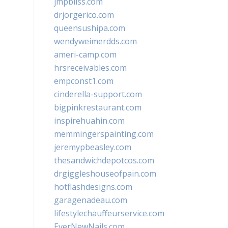
jmpbliss.com
drjorgerico.com
queensushipa.com
wendyweimerdds.com
ameri-camp.com
hrsreceivables.com
empconst1.com
cinderella-support.com
bigpinkrestaurant.com
inspirehuahin.com
memmingerspainting.com
jeremypbeasley.com
thesandwichdepotcos.com
drgiggleshouseofpain.com
hotflashdesigns.com
garagenadeau.com
lifestylechauffeurservice.com
EverNewNails.com