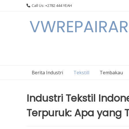
Skip
Call Us: +2782 444 YEAH
to
content
VWREPAIRARL
Berita Industri
Tekstill
Tembakau
Industri Tekstil Indo
Terpuruk: Apa yang T