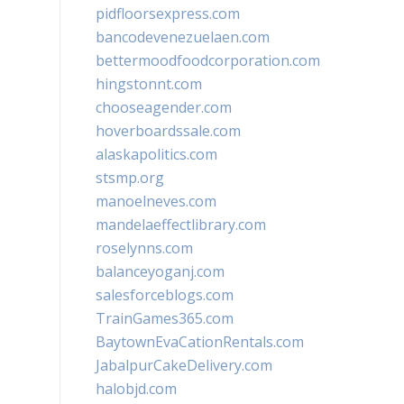
pidfloorsexpress.com
bancodevenezuelaen.com
bettermoodfoodcorporation.com
hingstonnt.com
chooseagender.com
hoverboardssale.com
alaskapolitics.com
stsmp.org
manoelneves.com
mandelaeffectlibrary.com
roselynns.com
balanceyoganj.com
salesforceblogs.com
TrainGames365.com
BaytownEvaCationRentals.com
JabalpurCakeDelivery.com
halobjd.com