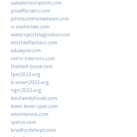
salvatoresinpoint.com
jovialfloralco.com
johnlscotthometeam.com
u-seehomes.com
watersportslagonissi.com
mischieffashion.com
eduwyre.com
retro-interiors.com
theblvd-boise.com
fpet2023.org
e-smart2022.org
ngrc2022.org
leesfamilyfoods.com
lewis-lewis-cpas.com
eleontennis.com
cyetus.com
bradfordshops.com