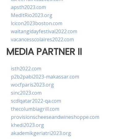
apsth2023.com
MedItRio2023.org
lcicon2023boston.com
waitangidayfestival2022.com
vacancesscolaires2022.com
MEDIA PARTNER II
isth2022.com
p2b2pabi2023-makassar.com
wocfparis2023.org
sinc2023.com
scdlqatar2022-qa.com
thecolumbiagrill.com
provisionscheeseandwineshoppe.com
khedi2023.org
akademikgeriatri2023.org