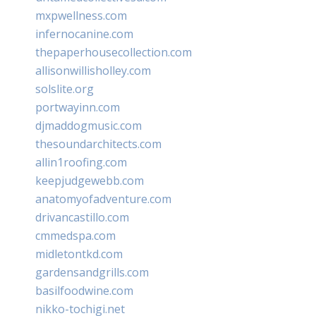
mxpwellness.com
infernocanine.com
thepaperhousecollection.com
allisonwillisholley.com
solslite.org
portwayinn.com
djmaddogmusic.com
thesoundarchitects.com
allin1roofing.com
keepjudgewebb.com
anatomyofadventure.com
drivancastillo.com
cmmedspa.com
midletontkd.com
gardensandgrills.com
basilfoodwine.com
nikko-tochigi.net