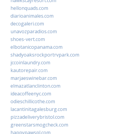
hawkscayresort.com
hellonquads.com
diarioanimales.com
decogaleri.com
unavozparadios.com
shoes-vert.com
elbotanicopanama.com
shadyoaksrockportrvpark.com
jccoinlaundry.com
kautorepair.com
marjaeswinebar.com
elmazatlanclinton.com
ideacoffeenyc.com
odieschillicothe.com
lacantinitagalesburg.com
pizzadeliverybristol.com
greenstarsmogcheck.com
happypawspl.com