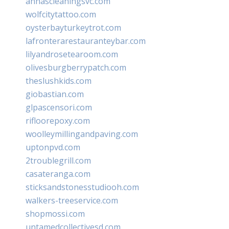
annascleaningsvc.com
wolfcitytattoo.com
oysterbayturkeytrot.com
lafronterarestauranteybar.com
lilyandrosetearoom.com
olivesburgberrypatch.com
theslushkids.com
giobastian.com
glpascensori.com
rifloorepoxy.com
woolleymillingandpaving.com
uptonpvd.com
2troublegrill.com
casateranga.com
sticksandstonesstudiooh.com
walkers-treeservice.com
shopmossi.com
untamedcollectivesd.com