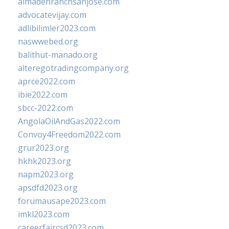
almadenranchsanjose.com
advocatevijay.com
adlibilimler2023.com
naswwebed.org
balithut-manado.org
alteregotradingcompany.org
aprce2022.com
ibie2022.com
sbcc-2022.com
AngolaOilAndGas2022.com
Convoy4Freedom2022.com
grur2023.org
hkhk2023.org
napm2023.org
apsdfd2023.org
forumausape2023.com
imkl2023.com
careerfaircsd2023.com