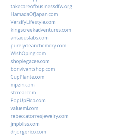
takecareofbusinessdfw.org
HamadaOfJapan.com
VersifyLifestyle.com
kingscreekadventures.com
antaeuslabs.com
purelycleanchemdry.com
WishOping.com
shoplegacee.com
bonvivantshop.com
CupPlante.com
mpzin.com
stcreal.com
PopUpFlea.com
valueml.com
rebeccatorresjewelry.com
jmpbliss.com
drjorgerico.com