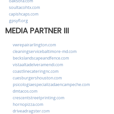
oaksofa.com
soultacohtx.com
capishcaps.com
gpsyfl.org
MEDIA PARTNER III
vwrepairarlington.com
cleaningservicebaltimore-md.com
beckslandscapeandfence.com
vistaaltadelveramendi.com
coastlinecateringnc.com
cuesburgershouston.com
psicologiaespecializadaencampeche.com
dmtacos.com
crescentstreetprinting.com
hornopizza.com
driveadragster.com