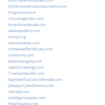
bancodevenezuelaen.com
bettermoodfoodcorporation.com
hingstonnt.com
chooseagender.com
hoverboardssale.com
alaskapolitics.com
stsmp.org
manoelneves.com
mandelaeffectlibrary.com
roselynns.com
balanceyoganj.com
salesforceblogs.com
TrainGames365.com
BaytownEvaCationRentals.com
JabalpurCakeDelivery.com
halobjd.com
intelligenceqatar.com
PikaPikaApp.com