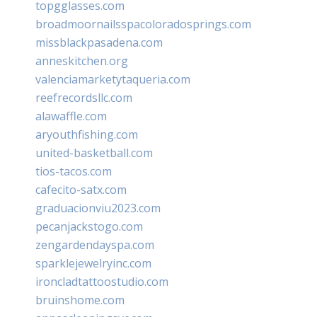
topgglasses.com
broadmoornailsspacoloradosprings.com
missblackpasadena.com
anneskitchen.org
valenciamarketytaqueria.com
reefrecordsllc.com
alawaffle.com
aryouthfishing.com
united-basketball.com
tios-tacos.com
cafecito-satx.com
graduacionviu2023.com
pecanjackstogo.com
zengardendayspa.com
sparklejewelryinc.com
ironcladtattoostudio.com
bruinshome.com