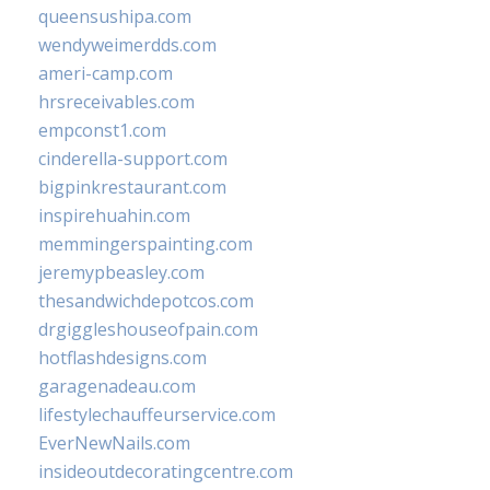
queensushipa.com
wendyweimerdds.com
ameri-camp.com
hrsreceivables.com
empconst1.com
cinderella-support.com
bigpinkrestaurant.com
inspirehuahin.com
memmingerspainting.com
jeremypbeasley.com
thesandwichdepotcos.com
drgiggleshouseofpain.com
hotflashdesigns.com
garagenadeau.com
lifestylechauffeurservice.com
EverNewNails.com
insideoutdecoratingcentre.com