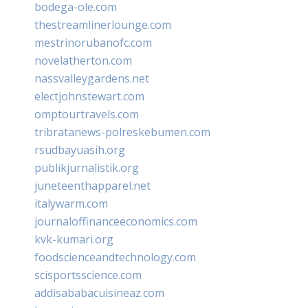
bodega-ole.com
thestreamlinerlounge.com
mestrinorubanofc.com
novelatherton.com
nassvalleygardens.net
electjohnstewart.com
omptourtravels.com
tribratanews-polreskebumen.com
rsudbayuasih.org
publikjurnalistik.org
juneteenthapparel.net
italywarm.com
journaloffinanceeconomics.com
kvk-kumari.org
foodscienceandtechnology.com
scisportsscience.com
addisababacuisineaz.com