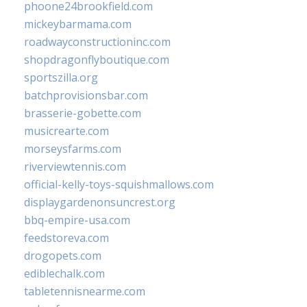
phoone24brookfield.com
mickeybarmama.com
roadwayconstructioninc.com
shopdragonflyboutique.com
sportszilla.org
batchprovisionsbar.com
brasserie-gobette.com
musicrearte.com
morseysfarms.com
riverviewtennis.com
official-kelly-toys-squishmallows.com
displaygardenonsuncrest.org
bbq-empire-usa.com
feedstoreva.com
drogopets.com
ediblechalk.com
tabletennisnearme.com