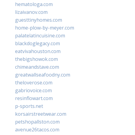
hematologa.com
lizaivanov.com
guesttinyhomes.com
home-plow-by-meyer.com
palatelatincuisine.com
blackdoglegacy.com
eatvivahouston.com
thebigshowok.com
chimeandstave.com
greatwallseafoodny.com
theloverose.com
gabriovoice.com
resinflowart.com
p-sports.net
korsairstreetwear.com
petshopallston.com
avenue26tacos.com