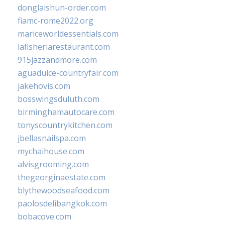
donglaishun-order.com
fiamc-rome2022.org
mariceworldessentials.com
lafisheriarestaurant.com
915jazzandmore.com
aguadulce-countryfair.com
jakehovis.com
bosswingsduluth.com
birminghamautocare.com
tonyscountrykitchen.com
jbellasnailspa.com
mychaihouse.com
alvisgrooming.com
thegeorginaestate.com
blythewoodseafood.com
paolosdelibangkok.com
bobacove.com